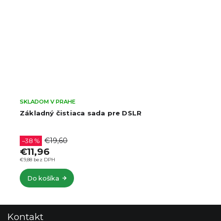
SKLADOM V PRAHE
Základný čistiaca sada pre DSLR
€19,60
–38 %
€11,96
€9,88 bez DPH
Do košíka
Z
Kontakt
á