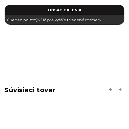
OBSAH BALENIA
1)
Jeden poistný kľúč pre vyššie uvedené rozmery
Súvisiaci tovar
Previous
Next