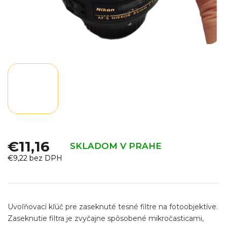
€11,16
SKLADOM V PRAHE
€9,22 bez DPH
Jednotková
cena:
Uvoľňovací kľúč pre zaseknuté tesné filtre na fotoobjektíve.
Zaseknutie filtra je zvyčajne spôsobené mikročasticami,