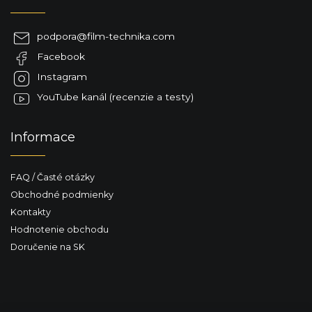
p
ä
podpora
@
film-technika.com
t
Facebook
i
e
Instagram
YouTube kanál (recenzie a testy)
Informace
FAQ / Časté otázky
Obchodné podmienky
Kontakty
Hodnotenie obchodu
Doručenie na SK