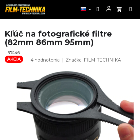
Prejsť
Kľúč na fotografické filtre
na
(82mm 86mm 95mm)
obsah
97446
AKCIA
Priemerné
4 hodnotenia
Značka:
FILM-TECHNIKA
hodnotenie
produktu
je
4,8
z
5
hviezdičiek.