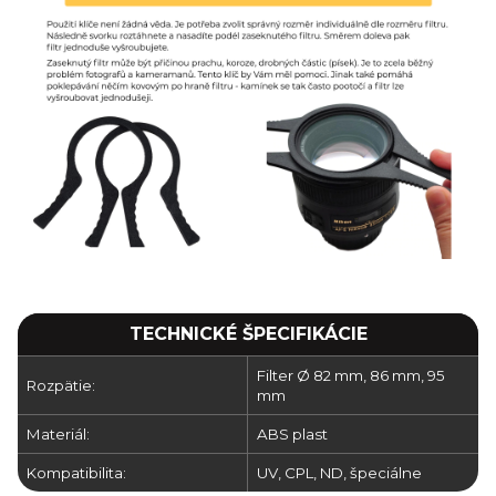
TECHNICKÉ ŠPECIFIKÁCIE
Filter Ø 82 mm, 86 mm, 95
Rozpätie:
mm
Materiál:
ABS plast
Kompatibilita:
UV, CPL, ND, špeciálne