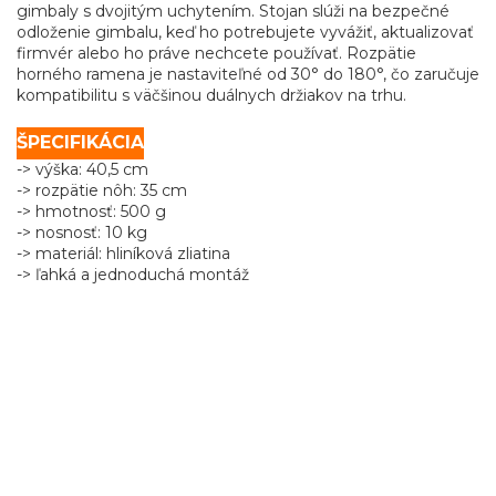
gimbaly s dvojitým uchytením. Stojan slúži na bezpečné
odloženie gimbalu, keď ho potrebujete vyvážiť, aktualizovať
firmvér alebo ho práve nechcete používať. Rozpätie
horného ramena je nastaviteľné od 30° do 180°, čo zaručuje
kompatibilitu s väčšinou duálnych držiakov na trhu.
ŠPECIFIKÁCIA
-> výška: 40,5 cm
-> rozpätie nôh: 35 cm
-> hmotnosť: 500 g
-> nosnosť: 10 kg
-> materiál: hliníková zliatina
-> ľahká a jednoduchá montáž