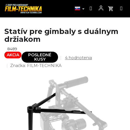
Prejsť
Statív pre gimbaly s duálnym
na
držiakom
obsah
8489
AKCIA
POSLEDNÉ
Priemerné
4 hodnotenia
KUSY
hodnotenie
Značka:
FILM-TECHNIKA
produktu
je
5,0
z
5
hviezdičiek.