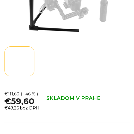
€111,60
( –46 % )
SKLADOM V PRAHE
€59,60
€49,26 bez DPH
Jednotková
cena: