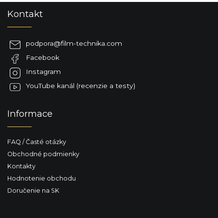
Z
Kontakt
á
p
ä
podpora
@
film-technika.com
t
Facebook
i
e
Instagram
YouTube kanál (recenzie a testy)
Informace
FAQ / Časté otázky
Obchodné podmienky
Kontakty
Hodnotenie obchodu
Doručenie na SK