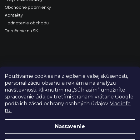
Obchodné podmienky
Kontakty
Hodnotenie obchodu
Doručenie na SK
Používame cookies na zlepšenie vašej skúsenosti,
personalizáciu obsahu a reklám a na analýzu
návštevnosti. Kliknutím na „Súhlasím“ umožníte
spracovanie údajov tretími stranami vrátane Google
podľa ich zásad ochrany osobných údajov.
Viac info
tu.
Copyright 2026
FILM-TECHNIKA
. Všetky práva vyhradené.
Upraviť nastavenie cookies
Nastavenie
Grafický návrh vytvořil a nakódoval
Shoptetak.cz