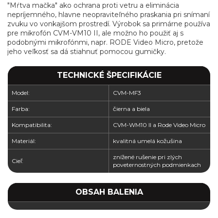
"Mŕtva mačka" ako ochrana proti vetru a eliminácia
nepríjemného, hlavne neopraviteľného praskania pri snímaní
zvuku vo vonkajšom prostredí. Výrobok sa primárne používa
pre mikrofón CVM-VM10 II, ale možno ho použiť aj s
podobnými mikrofónmi, napr. RODE Video Micro, pretože
jeho veľkosť sa dá stiahnuť pomocou gumičky.
TECHNICKÉ ŠPECIFIKÁCIE
Model:
CVM-MF3
Farba:
čierna a biela
Kompatibilita:
CVM-WM10 II a Rode Video Micro
Materiál:
kvalitná umelá kožušina
znížené rušenie pri zlých
Cieľ:
poveternostných podmienkach
OBSAH BALENIA