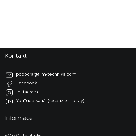
Z
Kontakt
á
p
ä
podpora
@
film-technika.com
t
Facebook
i
e
Instagram
YouTube kanál (recenzie a testy)
Informace
FAQ / Časté otázky