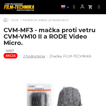
Prejsť
Zvuk
Redukcie, káble, príslušenstvo
na
obsah
CVM-MF3 - mačka proti vetru
CVM-VM10 II a RODE Video
Micro.
14927
AKCIA
Priemerné
2 hodnotenia
Značka:
FILM-TECHNIKA
hodnotenie
produktu
je
5,0
z
5
hviezdičiek.