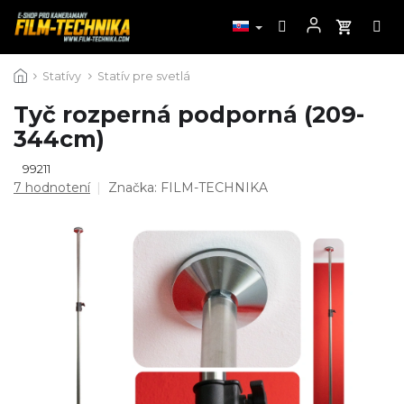
Prejsť
Statívy
Statív pre svetlá
na
obsah
Tyč rozperná podporná (209-
344cm)
99211
Priemerné
7 hodnotení
Značka:
FILM-TECHNIKA
hodnotenie
produktu
je
4,7
z
5
hviezdičiek.