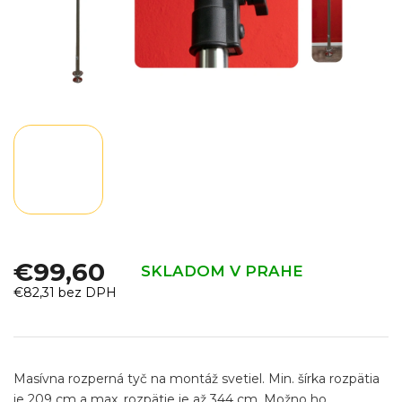
€99,60
SKLADOM V PRAHE
€82,31
bez DPH
Jednotková
cena:
Masívna rozperná tyč na montáž svetiel. Min. šírka rozpätia
je 209 cm a max. rozpätie je až 344 cm. Možno ho