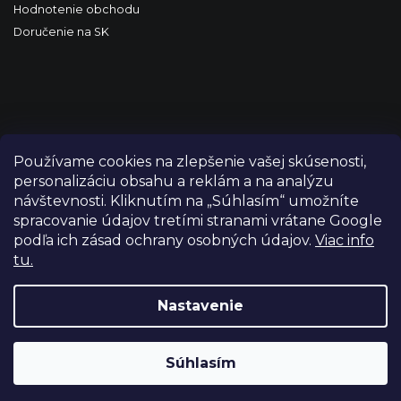
Hodnotenie obchodu
Doručenie na SK
Používame cookies na zlepšenie vašej skúsenosti,
personalizáciu obsahu a reklám a na analýzu
návštevnosti. Kliknutím na „Súhlasím“ umožníte
spracovanie údajov tretími stranami vrátane Google
podľa ich zásad ochrany osobných údajov.
Viac info
tu.
Copyright 2026
FILM-TECHNIKA
. Všetky práva vyhradené.
Upraviť nastavenie cookies
Nastavenie
Grafický návrh vytvořil a nakódoval
Shoptetak.cz
Súhlasím
Vytvoril Shoptet