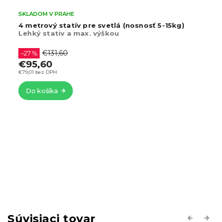
SKLADOM V PRAHE
4 metrový statív pre svetlá (nosnosť 5-15kg)
Lehký stativ a max. výškou
€131,60
–27 %
€95,60
€79,01 bez DPH
Do košíka
Súvisiaci tovar
Previous
Next