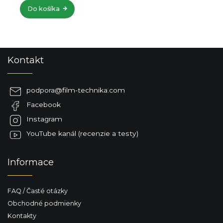
Do košíka
Z
Kontakt
á
p
ä
podpora
@
film-technika.com
t
Facebook
i
e
Instagram
YouTube kanál (recenzie a testy)
Informace
FAQ / Časté otázky
Obchodné podmienky
Kontakty