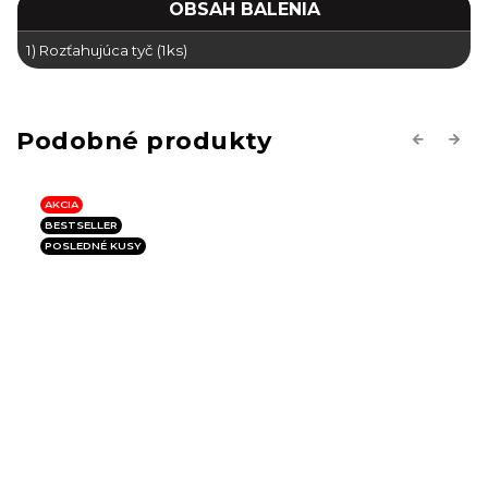
OBSAH BALENIA
1) Rozťahujúca tyč (1ks)
Previous
Next
AKCIA
BESTSELLER
POSLEDNÉ KUSY