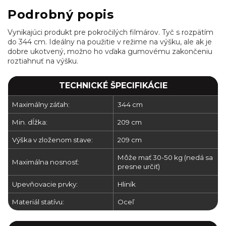
Podrobný popis
Vynikajúci produkt pre pokročilých filmárov. Tyč s rozpätím
do 344 cm. Ideálny na použitie v režime na výšku, ale ak je
dobre ukotvený, možno ho vďaka gumovému zakončeniu
roztiahnuť na výšku.
TECHNICKÉ ŠPECIFIKÁCIE
Maximálny záťah:
344 cm
Min. dĺžka:
209 cm
Výška v zloženom stave:
209 cm
Môže mať 30-50 kg (nedá sa
Maximálna nosnosť:
presne určiť)
Upevňovacie prvky:
Hliník
Materiál statívu:
Oceľ