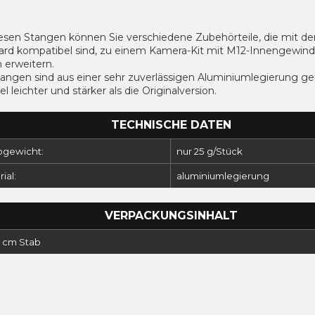
iesen Stangen können Sie verschiedene Zubehörteile, die mit 
ard kompatibel sind, zu einem Kamera-Kit mit M12-Innengewin
 erweitern.
angen sind aus einer sehr zuverlässigen Aluminiumlegierung gefe
iel leichter und stärker als die Originalversion.
TECHNISCHE DATEN
ogewicht:
nur 25 g/Stück
ial:
aluminiumlegierung
VERPACKUNGSINHALT
0 cm Stab