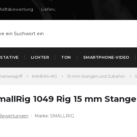
häftsbewertung
Lieferung nach DE und AT
STATIVE
LICHTER
TON
SMARTPHONE-VIDEO
Kameragriff
KAMERA-RIG
15-mm-Stangen und Zubehör
S
mallRig 1049 Rig 15 mm Stange
 Bewertungen
Marke:
SMALLRIG
chschnittliche
oduktbewertung