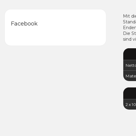
Mit d
Stand
Facebook
Enden
Die St
sind v
Nett
Mater
2 x 1