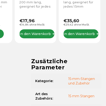
ng,
lang, geeignet für
lang, geeignet für
ür jedes
jedes 15mm
jedes 15mm
Stangensystem.
Stangensystem.
ystem.
€35,60
€22,24
 MwSt.
€29,42 ohne MwSt.
€18,38 ohne MwSt.
arenkorb
In den Warenkorb
In den Warenkorb
Zusätzliche
Parameter
15-mm-Stangen
Kategorie
:
und Zubehör
Art des
15 mm Stangen
Zubehörs
: