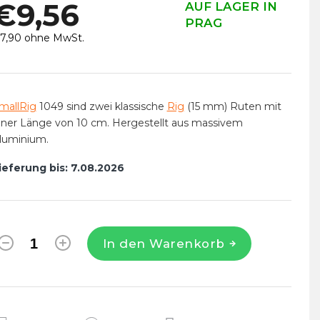
€9,56
AUF LAGER IN
PRAG
7,90 ohne MwSt.
erkaufspreis:
mallRig
1049 sind zwei klassische
Rig
(15 mm) Ruten mit
iner Länge von 10 cm. Hergestellt aus massivem
luminium.
ieferung bis:
7.08.2026
In den Warenkorb