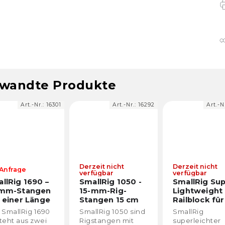
wandte Produkte
Art.-Nr.:
16292
Art.-Nr.:
15635
Derzeit nicht
Derzeit nicht
AUF LAGER
verfügbar
verfügbar
SmallRig 1050 -
SmallRig Super
SmallRig
15-mm-Rig-
Lightweight
200mm
Stangen 15 cm
Railblock für
Carbons
(2 Stück)
15mm Rods
(2 Stück)
SmallRig 1050 sind
SmallRig
15-mm-
2061 (2 Stück)
Rigstangen mit
superleichter
Kohlensto