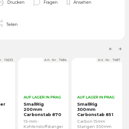
Drucken
Fragen
Ansehen
Teilen
Previous
Next
Art.-Nr.:
7484
Art.-Nr.:
7487
Art.-Nr.:
749
Derzeit nicht
 IN PRAG
AUF LAGER IN PRAG
verfügbar
SmallRig
SmallRig
300mm
450mm
tab 870
Carbonstab 851
Carbonstab 871
(2 Stück)
(2 Stück)
Carbon 15mm
Carbon 15mm
ffstangen,
Stangen 300mm
Stangen 450mm