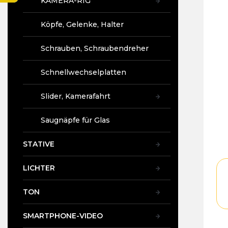
KAMERA-RIG
4,9
t
vo
e
5
Köpfe, Gelenke, Halter
Ste
Schrauben, Schraubendreher
Schnellwechselplatten
Slider, Kamerafahrt
Saugnäpfe für Glas
STATIVE
LICHTER
TON
SMARTPHONE-VIDEO