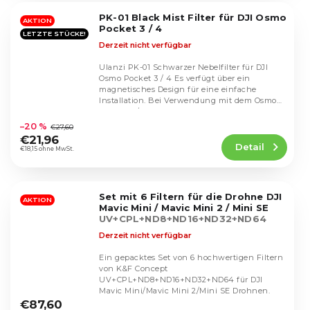
5
PK-01 Black Mist Filter für DJI Osmo
Sternen.
AKTION
Pocket 3 / 4
LETZTE STÜCKE!
Derzeit nicht verfügbar
Ulanzi PK-01 Schwarzer Nebelfilter für DJI
Osmo Pocket 3 / 4 Es verfügt über ein
magnetisches Design für eine einfache
Installation. Bei Verwendung mit dem Osmo
Die
Pocket 3 /...
durchschnittliche
–20 %
€27,60
Produktbewertung
€21,96
Detail
ist
€18,15 ohne MwSt.
4,5
von
5
Set mit 6 Filtern für die Drohne DJI
Sternen.
AKTION
Mavic Mini / Mavic Mini 2 / Mini SE
UV+CPL+ND8+ND16+ND32+ND64
Derzeit nicht verfügbar
Ein gepacktes Set von 6 hochwertigen Filtern
von K&F Concept
UV+CPL+ND8+ND16+ND32+ND64 für DJI
Die
Mavic Mini/Mavic Mini 2/Mini SE Drohnen.
durchschnittliche
€87,60