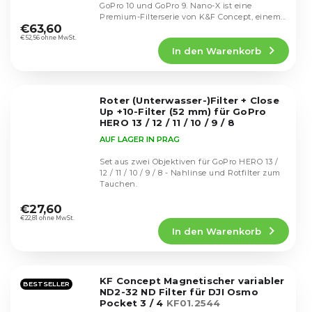
GoPro 10 und GoPro 9. Nano-X ist eine
Die
Premium-Filterserie von K&F Concept, einem...
durchschnittliche
€63,60
Produktbewertung
€52,56 ohne MwSt.
In den Warenkorb
ist
5,0
von
5
Roter (Unterwasser-)Filter + Close
Sternen.
Up +10-Filter (52 mm) für GoPro
HERO 13 / 12 / 11 / 10 / 9 / 8
AUF LAGER IN PRAG
Set aus zwei Objektiven für GoPro HERO 13 /
12 / 11 / 10 / 9 / 8 - Nahlinse und Rotfilter zum
Tauchen.
Die
durchschnittliche
€27,60
Produktbewertung
€22,81 ohne MwSt.
In den Warenkorb
ist
4,3
von
5
KF Concept Magnetischer variabler
Sternen.
BESTSELLER
ND2-32 ND Filter für DJI Osmo
Pocket 3 / 4
KF01.2544