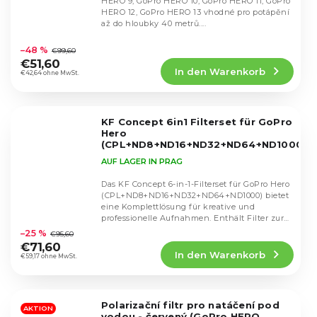
HERO 9, GoPro HERO 10, GoPro HERO 11, GoPro
HERO 12, GoPro HERO 13 vhodné pro potápění
až do hloubky 40 metrů....
Die
durchschnittliche
–48 %
€99,60
Produktbewertung
€51,60
In den Warenkorb
ist
€42,64 ohne MwSt.
4,4
von
5
KF Concept 6in1 Filterset für GoPro
Sternen.
Hero
(CPL+ND8+ND16+ND32+ND64+ND1000)
AUF LAGER IN PRAG
Das KF Concept 6-in-1-Filterset für GoPro Hero
(CPL+ND8+ND16+ND32+ND64+ND1000) bietet
eine Komplettlösung für kreative und
Die
professionelle Aufnahmen. Enthält Filter zur
durchschnittliche
Steuerung...
–25 %
€95,60
Produktbewertung
€71,60
In den Warenkorb
ist
€59,17 ohne MwSt.
4,8
von
5
Polarizační filtr pro natáčení pod
Sternen.
AKTION
vodou - červený (GoPro HERO