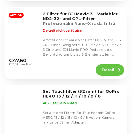
von
5
2 Filter für DJI Mavic 3 – Variabler
Sternen.
AKTION
ND2-32- und CPL-Filter
Profesionální Nano-X řada filtrů
Derzeit nicht verfügbar
Professioneller variabler Filter ND2-ND32 + 1 x
CPL-Filter. Geeignet für DJI Mavic 3, DJI Mavic
3 Cine und DJI Mavic PRO. Reduziert die
Die
Belichtung um bis zu 5 Blendenstufen,...
durchschnittliche
€47,60
Produktbewertung
€39,34 ohne MwSt.
Detail
ist
5,0
von
5
Set Tauchfilter (52 mm) für GoPro
Sternen.
HERO 13 / 12 / 11 / 10 / 9 / 8
AUF LAGER IN PRAG
Set aus drei Filtern für Taucher mit GoPro
HERO 13 / 12 / 11 / 10 / 9 / 8 Action-Kamera
inklusive 52mm Adapter.
Die