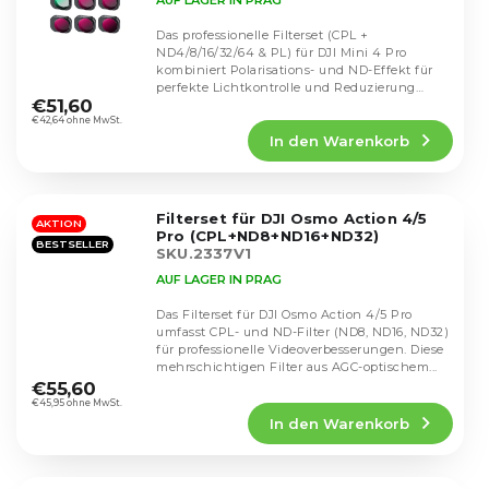
Das professionelle Filterset (CPL +
ND4/8/16/32/64 & PL) für DJI Mini 4 Pro
kombiniert Polarisations- und ND-Effekt für
Die
perfekte Lichtkontrolle und Reduzierung
durchschnittliche
€51,60
von...
Produktbewertung
€42,64 ohne MwSt.
In den Warenkorb
ist
5,0
von
5
Filterset für DJI Osmo Action 4/5
Sternen.
AKTION
Pro (CPL+ND8+ND16+ND32)
BESTSELLER
SKU.2337V1
AUF LAGER IN PRAG
Das Filterset für DJI Osmo Action 4/5 Pro
umfasst CPL- und ND-Filter (ND8, ND16, ND32)
für professionelle Videoverbesserungen. Diese
Die
mehrschichtigen Filter aus AGC-optischem...
durchschnittliche
€55,60
Produktbewertung
€45,95 ohne MwSt.
In den Warenkorb
ist
4,4
von
5