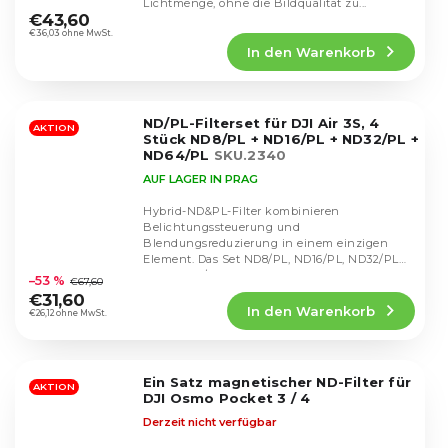
Lichtmenge, ohne die Bildqualität zu...
durchschnittliche
€43,60
Produktbewertung
€36,03 ohne MwSt.
In den Warenkorb
ist
5,0
von
5
ND/PL-Filterset für DJI Air 3S, 4
Sternen.
AKTION
Stück ND8/PL + ND16/PL + ND32/PL +
ND64/PL
SKU.2340
AUF LAGER IN PRAG
Hybrid-ND&PL-Filter kombinieren
Belichtungssteuerung und
Blendungsreduzierung in einem einzigen
Die
Element. Das Set ND8/PL, ND16/PL, ND32/PL
durchschnittliche
und ND64/PL reduziert das Licht um 3–6...
–53 %
€67,60
Produktbewertung
€31,60
In den Warenkorb
ist
€26,12 ohne MwSt.
4,4
von
5
Ein Satz magnetischer ND-Filter für
Sternen.
AKTION
DJI Osmo Pocket 3 / 4
Derzeit nicht verfügbar