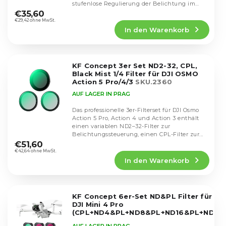
i
Die
stufenlose Regulierung der Belichtung im
o
durchschnittliche
e
Bereich...
€35,60
d
Produktbewertung
€29,42 ohne MwSt.
r
u
In den Warenkorb
ist
u
k
4,8
n
von
t
g
5
e
KF Concept 3er Set ND2-32, CPL,
Sternen.
Black Mist 1/4 Filter für DJI OSMO
Action 5 Pro/4/3
SKU.2360
AUF LAGER IN PRAG
Das professionelle 3er-Filterset für DJI Osmo
Action 5 Pro, Action 4 und Action 3 enthält
einen variablen ND2–32-Filter zur
Die
Belichtungssteuerung, einen CPL-Filter zur...
durchschnittliche
€51,60
Produktbewertung
€42,64 ohne MwSt.
In den Warenkorb
ist
5,0
von
5
KF Concept 6er-Set ND&PL Filter für
Sternen.
DJI Mini 4 Pro
(CPL+ND4&PL+ND8&PL+ND16&PL+ND32
SKU.2082V1
AUF LAGER IN PRAG