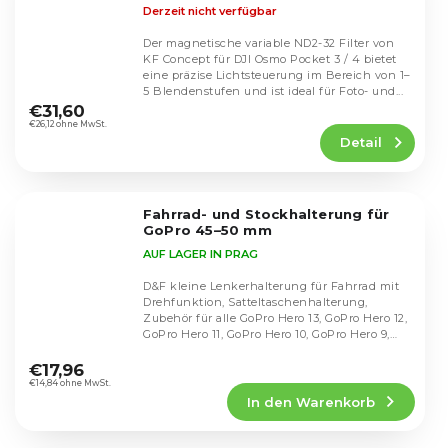
Derzeit nicht verfügbar
Der magnetische variable ND2-32 Filter von
KF Concept für DJI Osmo Pocket 3 / 4 bietet
eine präzise Lichtsteuerung im Bereich von 1–
Die
5 Blendenstufen und ist ideal für Foto- und...
durchschnittliche
€31,60
Produktbewertung
€26,12 ohne MwSt.
Detail
ist
4,5
von
5
Fahrrad- und Stockhalterung für
Sternen.
GoPro 45–50 mm
AUF LAGER IN PRAG
D&F kleine Lenkerhalterung für Fahrrad mit
Drehfunktion, Satteltaschenhalterung,
Zubehör für alle GoPro Hero 13, GoPro Hero 12,
GoPro Hero 11, GoPro Hero 10, GoPro Hero 9,
Die
GoPro...
durchschnittliche
€17,96
Produktbewertung
€14,84 ohne MwSt.
In den Warenkorb
ist
3,7
von