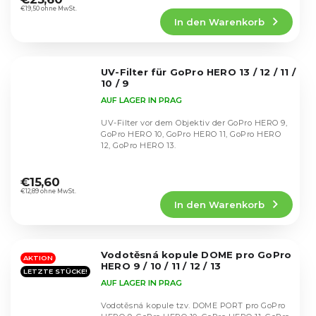
Produktbewertung
€19,50 ohne MwSt.
In den Warenkorb
ist
4,7
von
5
UV-Filter für GoPro HERO 13 / 12 / 11 /
Sternen.
10 / 9
AUF LAGER IN PRAG
UV-Filter vor dem Objektiv der GoPro HERO 9,
GoPro HERO 10, GoPro HERO 11, GoPro HERO
12, GoPro HERO 13.
Die
durchschnittliche
€15,60
Produktbewertung
€12,89 ohne MwSt.
In den Warenkorb
ist
4,8
von
5
Vodotěsná kopule DOME pro GoPro
Sternen.
AKTION
HERO 9 / 10 / 11 / 12 / 13
LETZTE STÜCKE!
AUF LAGER IN PRAG
Vodotěsná kopule tzv. DOME PORT pro GoPro