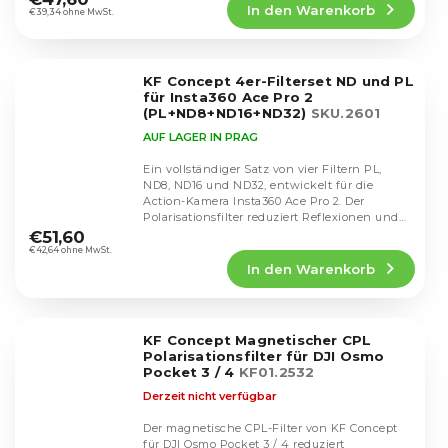
In den Warenkorb
ist
€39,34 ohne MwSt.
4,5
von
5
KF Concept 4er-Filterset ND und PL
Sternen.
für Insta360 Ace Pro 2
(PL+ND8+ND16+ND32)
SKU.2601
AUF LAGER IN PRAG
Ein vollständiger Satz von vier Filtern PL,
ND8, ND16 und ND32, entwickelt für die
Action-Kamera Insta360 Ace Pro 2. Der
Die
Polarisationsfilter reduziert Reflexionen und
durchschnittliche
erhöht den...
€51,60
Produktbewertung
€42,64 ohne MwSt.
In den Warenkorb
ist
5,0
von
5
KF Concept Magnetischer CPL
Sternen.
Polarisationsfilter für DJI Osmo
Pocket 3 / 4
KF01.2532
Derzeit nicht verfügbar
Der magnetische CPL-Filter von KF Concept
für DJI Osmo Pocket 3 / 4 reduziert