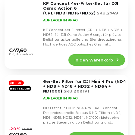
KF Concept 4er-Filter-Set für DJI
Sternen.
Osmo Action 6
(CPL+ND8+ND16+ND32)
SKU.2749
AUF LAGER IN PRAG
KF Concept 4er Filterset (CPL + ND8 + ND16 +
ND32) für DJI Osmo Action 6 sorgt für präzise
Belichtungskontrolle und Blendreduzierung.
Die
Hochwertiges AGC optisches Glas mit...
durchschnittliche
€47,60
Produktbewertung
€39,34 ohne MwSt.
In den Warenkorb
ist
5,0
von
5
6er-Set Filter für DJI Mini 4 Pro (ND4
Sternen.
AKTION
+ ND8 + ND16 + ND32 + ND64 +
BESTSELLER
ND1000)
SKU.2081V1
AUF LAGER IN PRAG
ND-Filter für DJI Mini 4 Pro – K&F Concept.
Das professionelle Set aus 6 ND-Filtern (ND4,
ND8, ND16, ND32, ND64, ND1000) bietet eine
Die
präzise Steuerung von Belichtung und...
durchschnittliche
–20 %
€59,60
Produktbewertung
€47,60