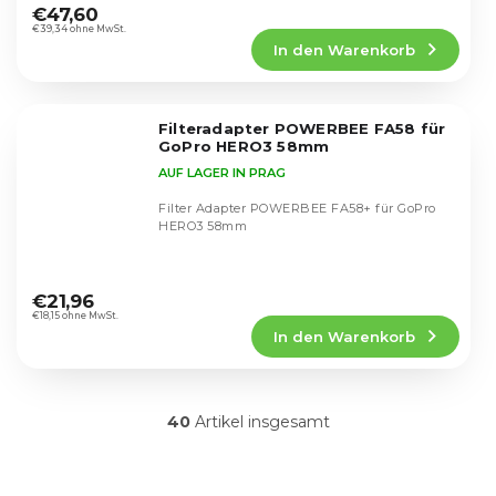
durchschnittliche
€47,60
Produktbewertung
€39,34 ohne MwSt.
In den Warenkorb
ist
4,6
von
5
Filteradapter POWERBEE FA58 für
Sternen.
GoPro HERO3 58mm
AUF LAGER IN PRAG
Filter Adapter POWERBEE FA58+ für GoPro
HERO3 58mm
Die
durchschnittliche
€21,96
Produktbewertung
€18,15 ohne MwSt.
In den Warenkorb
ist
4,7
von
5
40
Artikel insgesamt
Sternen.
S
t
e
u