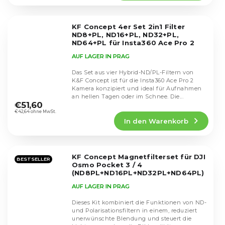
5,0
von
5
KF Concept 4er Set 2in1 Filter
Sternen.
ND8+PL, ND16+PL, ND32+PL,
ND64+PL für Insta360 Ace Pro 2
SKU.2342
AUF LAGER IN PRAG
Das Set aus vier Hybrid-ND/PL-Filtern von
K&F Concept ist für die Insta360 Ace Pro 2
Kamera konzipiert und ideal für Aufnahmen
Die
an hellen Tagen oder im Schnee. Die...
durchschnittliche
€51,60
Produktbewertung
€42,64 ohne MwSt.
In den Warenkorb
ist
4,7
von
5
KF Concept Magnetfilterset für DJI
Sternen.
BESTSELLER
Osmo Pocket 3 / 4
(ND8PL+ND16PL+ND32PL+ND64PL)
SKU.2092
AUF LAGER IN PRAG
Dieses Kit kombiniert die Funktionen von ND-
und Polarisationsfiltern in einem, reduziert
unerwünschte Blendung und steuert die
Die