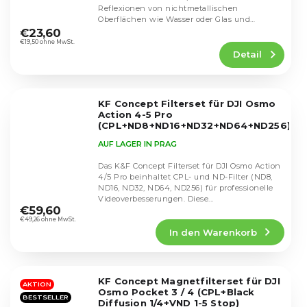
Reflexionen von nichtmetallischen
Die
Oberflächen wie Wasser oder Glas und
durchschnittliche
verbessert den Kontrast und...
€23,60
Produktbewertung
€19,50 ohne MwSt.
Detail
ist
4,8
von
5
KF Concept Filterset für DJI Osmo
Sternen.
Action 4-5 Pro
(CPL+ND8+ND16+ND32+ND64+ND256)
SKU.2338V1
AUF LAGER IN PRAG
Das K&F Concept Filterset für DJI Osmo Action
4/5 Pro beinhaltet CPL- und ND-Filter (ND8,
ND16, ND32, ND64, ND256) für professionelle
Die
Videoverbesserungen. Diese...
durchschnittliche
€59,60
Produktbewertung
€49,26 ohne MwSt.
In den Warenkorb
ist
4,9
von
5
KF Concept Magnetfilterset für DJI
Sternen.
AKTION
Osmo Pocket 3 / 4 (CPL+Black
BESTSELLER
Diffusion 1/4+VND 1-5 Stop)