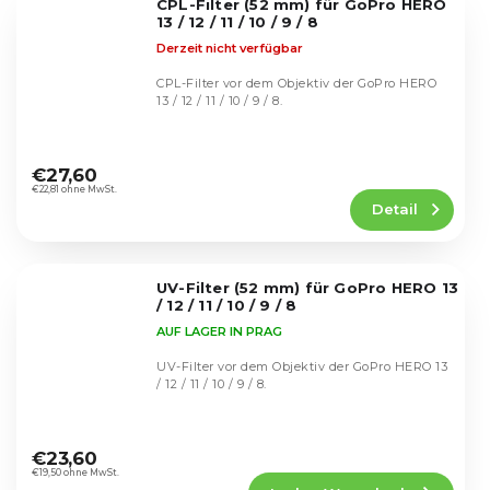
CPL-Filter (52 mm) für GoPro HERO
Sternen.
13 / 12 / 11 / 10 / 9 / 8
Derzeit nicht verfügbar
CPL-Filter vor dem Objektiv der GoPro HERO
13 / 12 / 11 / 10 / 9 / 8.
Die
durchschnittliche
€27,60
Produktbewertung
€22,81 ohne MwSt.
Detail
ist
4,8
von
5
UV-Filter (52 mm) für GoPro HERO 13
Sternen.
/ 12 / 11 / 10 / 9 / 8
AUF LAGER IN PRAG
UV-Filter vor dem Objektiv der GoPro HERO 13
/ 12 / 11 / 10 / 9 / 8.
Die
durchschnittliche
€23,60
Produktbewertung
€19,50 ohne MwSt.