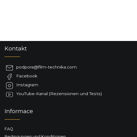
e
r
e
l
e
m
e
F
n
Kontakt
u
t
ß
e
d
z
podpora
@
film-technika.com
e
e
r
Facebook
i
L
l
Instagram
i
e
s
YouTube-Kanal (Rezensionen und Tests)
t
e
Informace
FAQ
Bedingungen und Konditionen