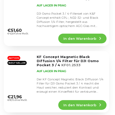
SKU.2148
AUF LAGER IN PRAG
DJI Osmo Pocket 3 / 4-Filterset von K&F
Concept enthält CPL-, ND2-32- und Black
Diffusion 1/4-Filter, hergestellt aus
Die
hochwertigem optischem AGC-Glas mit
durchschnittliche
€51,60
mehreren...
Produktbewertung
€42,64 ohne MwSt.
In den Warenkorb
ist
4,4
von
5
KF Concept Magnetic Black
Sternen.
AKTION
Diffusion 1/4 Filter für DJI Osmo
BESTSELLER
Pocket 3 / 4
KF01.2533
AUF LAGER IN PRAG
Der KF Concept Magnetic Black Diffusion 1/4
Filter für DJI Osmo Pocket 3 / 4 macht die
Haut weicher, reduziert den Kontrast und
Die
erzeugt einen Kinoeffekt für verträumte...
durchschnittliche
€21,96
Produktbewertung
€18,15 ohne MwSt.
In den Warenkorb
ist
4,7