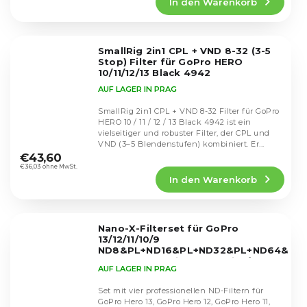
In den Warenkorb
ist
4,6
von
5
SmallRig 2in1 CPL + VND 8-32 (3-5
Sternen.
Stop) Filter für GoPro HERO
10/11/12/13 Black 4942
AUF LAGER IN PRAG
SmallRig 2in1 CPL + VND 8-32 Filter für GoPro
HERO 10 / 11 / 12 / 13 Black 4942 ist ein
vielseitiger und robuster Filter, der CPL und
Die
VND (3–5 Blendenstufen) kombiniert. Er...
durchschnittliche
€43,60
Produktbewertung
€36,03 ohne MwSt.
In den Warenkorb
ist
4,7
von
5
Nano-X-Filterset für GoPro
Sternen.
13/12/11/10/9
ND8&PL+ND16&PL+ND32&PL+ND64&PL,
SKU.1954
Prémiová řada filtrů pro
AUF LAGER IN PRAG
GoPro Hero
Set mit vier professionellen ND-Filtern für
GoPro Hero 13, GoPro Hero 12, GoPro Hero 11,