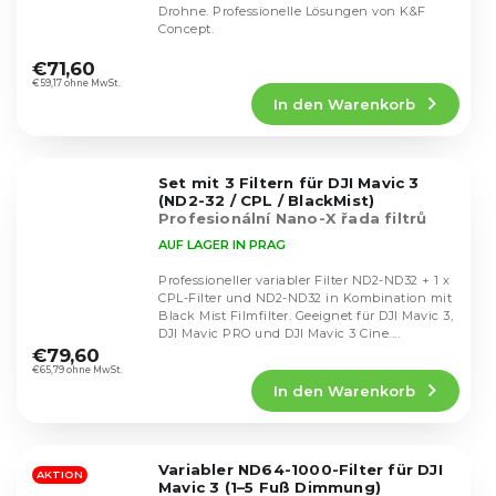
Drohne. Professionelle Lösungen von K&F
Concept.
Die
durchschnittliche
€71,60
Produktbewertung
€59,17 ohne MwSt.
In den Warenkorb
ist
5,0
von
5
Set mit 3 Filtern für DJI Mavic 3
Sternen.
(ND2-32 / CPL / BlackMist)
Profesionální Nano-X řada filtrů
AUF LAGER IN PRAG
Professioneller variabler Filter ND2-ND32 + 1 x
CPL-Filter und ND2-ND32 in Kombination mit
Black Mist Filmfilter. Geeignet für DJI Mavic 3,
Die
DJI Mavic PRO und DJI Mavic 3 Cine....
durchschnittliche
€79,60
Produktbewertung
€65,79 ohne MwSt.
In den Warenkorb
ist
5,0
von
5
Variabler ND64-1000-Filter für DJI
Sternen.
AKTION
Mavic 3 (1–5 Fuß Dimmung)