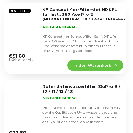
von
5
KF Concept 4er-Filter-Set ND&PL
Sternen.
BESTSELLER
für Insta360 Ace Pro 2
(ND8&PL+ND16PL+ND32&PL+ND64&PL)
SKU.2599
AUF LAGER IN PRAG
KF Concept 4er Schraubfilter-Set ND/PL für
Insta360 Ace Pro 2 kombiniert Neutraldichte
und Polarisationseffekt in einem Filter für
Die
präzise Belichtungskontrolle,...
durchschnittliche
€51,60
Produktbewertung
€42,64 ohne MwSt.
In den Warenkorb
ist
5,0
von
5
Roter Unterwasserfilter (GoPro 9 /
Sternen.
10 / 11 / 12 / 13)
AUF LAGER IN PRAG
Professioneller roter Filter für GoPro-Kameras,
der die Qualität von Unterwasservideos und -
fotos durch Farbkorrektur und Reduzierung
des Blaustichs erheblich verbessert.
Die
durchschnittliche
€23,60