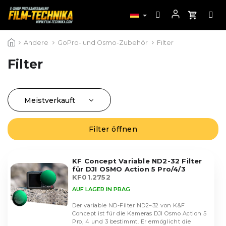
Zum
Andere
GoPro- und Osmo-Zubehör
Filter
Inhalt
springen
Filter
Meistverkauft
P
r
Günstigste
L
o
Filter öffnen
i
Teuerste
d
s
u
Alphabetisch
t
k
KF Concept Variable ND2-32 Filter
e
für DJI OSMO Action 5 Pro/4/3
t
d
KF01.2752
s
e
AUF LAGER IN PRAG
o
r
r
Der variable ND-Filter ND2–32 von K&F
P
Concept ist für die Kameras DJI Osmo Action 5
t
r
Pro, 4 und 3 bestimmt. Er ermöglicht die