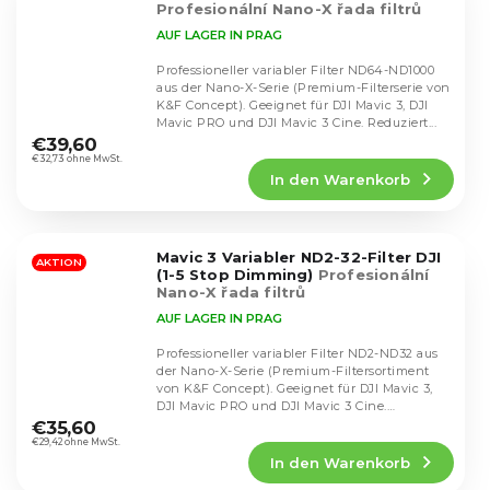
Profesionální Nano-X řada filtrů
AUF LAGER IN PRAG
Professioneller variabler Filter ND64-ND1000
aus der Nano-X-Serie (Premium-Filterserie von
K&F Concept). Geeignet für DJI Mavic 3, DJI
Die
Mavic PRO und DJI Mavic 3 Cine. Reduziert...
durchschnittliche
€39,60
Produktbewertung
€32,73 ohne MwSt.
In den Warenkorb
ist
5,0
von
5
Mavic 3 Variabler ND2-32-Filter DJI
Sternen.
AKTION
(1-5 Stop Dimming)
Profesionální
Nano-X řada filtrů
AUF LAGER IN PRAG
Professioneller variabler Filter ND2-ND32 aus
der Nano-X-Serie (Premium-Filtersortiment
von K&F Concept). Geeignet für DJI Mavic 3,
Die
DJI Mavic PRO und DJI Mavic 3 Cine.
durchschnittliche
Reduziert...
€35,60
Produktbewertung
€29,42 ohne MwSt.
In den Warenkorb
ist
5,0