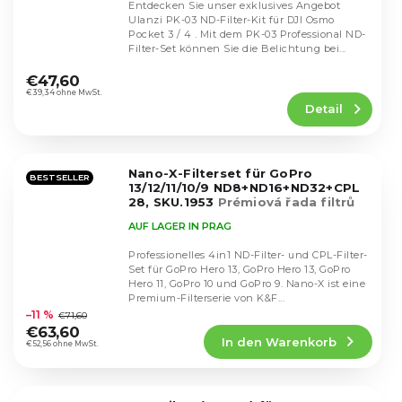
Entdecken Sie unser exklusives Angebot
Ulanzi PK-03 ND-Filter-Kit für DJI Osmo
Pocket 3 / 4 . Mit dem PK-03 Professional ND-
Filter-Set können Sie die Belichtung bei...
Die
durchschnittliche
€47,60
Produktbewertung
€39,34 ohne MwSt.
Detail
ist
4,4
von
5
Nano-X-Filterset für GoPro
Sternen.
BESTSELLER
13/12/11/10/9 ND8+ND16+ND32+CPL
28, SKU.1953
Prémiová řada filtrů
pro GoPro Hero
AUF LAGER IN PRAG
Professionelles 4in1 ND-Filter- und CPL-Filter-
Set für GoPro Hero 13, GoPro Hero 13, GoPro
Hero 11, GoPro 10 und GoPro 9. Nano-X ist eine
Die
Premium-Filterserie von K&F...
durchschnittliche
–11 %
€71,60
Produktbewertung
€63,60
In den Warenkorb
ist
€52,56 ohne MwSt.
5,0
von
5