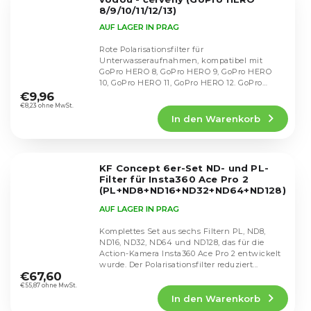
8/9/10/11/12/13)
AUF LAGER IN PRAG
Rote Polarisationsfilter für
Unterwasseraufnahmen, kompatibel mit
GoPro HERO 8, GoPro HERO 9, GoPro HERO
Die
10, GoPro HERO 11, GoPro HERO 12. GoPro
durchschnittliche
HERO 13.
€9,96
Produktbewertung
€8,23 ohne MwSt.
In den Warenkorb
ist
4,7
von
5
KF Concept 6er-Set ND- und PL-
Sternen.
Filter für Insta360 Ace Pro 2
(PL+ND8+ND16+ND32+ND64+ND128)
SKU.2602
AUF LAGER IN PRAG
Komplettes Set aus sechs Filtern PL, ND8,
ND16, ND32, ND64 und ND128, das für die
Action-Kamera Insta360 Ace Pro 2 entwickelt
Die
wurde. Der Polarisationsfilter reduziert...
durchschnittliche
€67,60
Produktbewertung
€55,87 ohne MwSt.
In den Warenkorb
ist