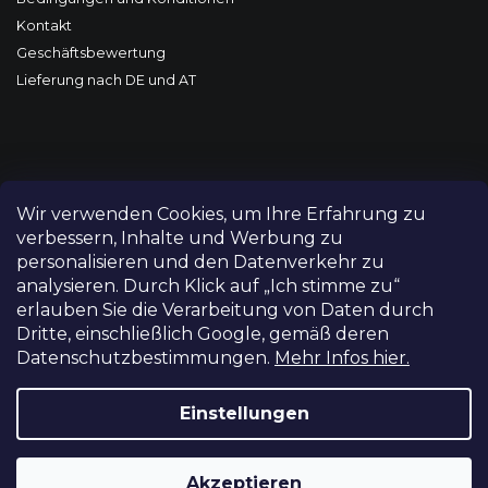
Kontakt
Geschäftsbewertung
Lieferung nach DE und AT
Wir verwenden Cookies, um Ihre Erfahrung zu
verbessern, Inhalte und Werbung zu
personalisieren und den Datenverkehr zu
analysieren. Durch Klick auf „Ich stimme zu“
erlauben Sie die Verarbeitung von Daten durch
Dritte, einschließlich Google, gemäß deren
Datenschutzbestimmungen.
Mehr Infos hier.
Copyright 2026
FILM-TECHNIKA
. Alle Rechte vorbehalten.
Cookie-Einstellungen ändern
Einstellungen
Grafický návrh vytvořil a nakódoval
Shoptetak.cz
Akzeptieren
Erstellt von Shoptet