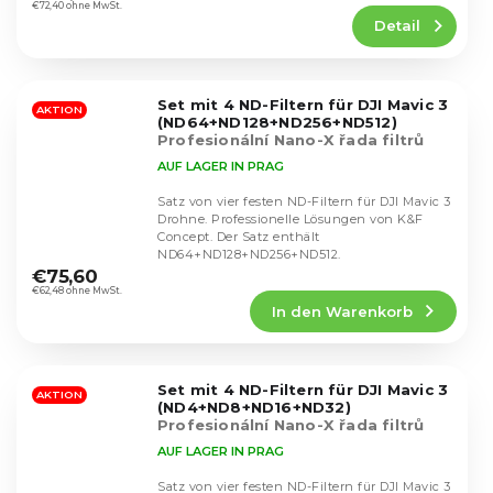
Produktbewertung
€72,40 ohne MwSt.
Detail
ist
5,0
von
5
Set mit 4 ND-Filtern für DJI Mavic 3
Sternen.
AKTION
(ND64+ND128+ND256+ND512)
Profesionální Nano-X řada filtrů
AUF LAGER IN PRAG
Satz von vier festen ND-Filtern für DJI Mavic 3
Drohne. Professionelle Lösungen von K&F
Concept. Der Satz enthält
Die
ND64+ND128+ND256+ND512.
durchschnittliche
€75,60
Produktbewertung
€62,48 ohne MwSt.
In den Warenkorb
ist
5,0
von
5
Set mit 4 ND-Filtern für DJI Mavic 3
Sternen.
AKTION
(ND4+ND8+ND16+ND32)
Profesionální Nano-X řada filtrů
AUF LAGER IN PRAG
Satz von vier festen ND-Filtern für DJI Mavic 3