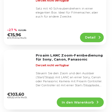
Derzeit nicht verfügbar
Satz mit 40 Schraubendrehern in einer
eleganten Box. Ideal für Filmemacher, aber
auch für andere Zwecke.
Die
durchschnittliche
–27 %
€21,96
Produktbewertung
€15,96
Detail
ist
€13,19 ohne MwSt.
4,7
von
5
Proaim LANC Zoom-Fernbedienung
Sternen.
für Sony, Canon, Panasonic
Derzeit nicht verfügbar
Steuern Sie den Zoom und den Auslöser
(Start/Stopp) mit LANC an einer Sony, Canon
oder Panasonic Kamera mit Proaim Controller.
Der Controller ist mit einer Start-/Stopptaste,...
Die
durchschnittliche
€103,60
Produktbewertung
€85,62 ohne MwSt.
In den Warenkorb
ist
5,0