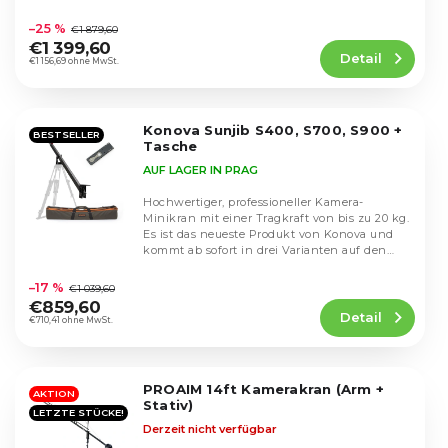
i
Die
bis zu 20...
o
durchschnittliche
e
–25 %
€1 879,60
d
Produktbewertung
r
€1 399,60
u
Detail
ist
€1 156,69 ohne MwSt.
u
k
3,7
n
von
t
g
5
e
Konova Sunjib S400, S700, S900 +
Sternen.
BESTSELLER
Tasche
AUF LAGER IN PRAG
Hochwertiger, professioneller Kamera-
Minikran mit einer Tragkraft von bis zu 20 kg.
Es ist das neueste Produkt von Konova und
kommt ab sofort in drei Varianten auf den
Die
Markt. Es...
durchschnittliche
–17 %
€1 039,60
Produktbewertung
€859,60
Detail
ist
€710,41 ohne MwSt.
4,6
von
5
PROAIM 14ft Kamerakran (Arm +
Sternen.
AKTION
Stativ)
LETZTE STÜCKE!
Derzeit nicht verfügbar