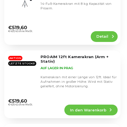
14-Fuß-Kamerakran mit 8 kg Kapazität von
Proaim.
Die
durchschnittliche
€519,60
Produktbewertung
€429,42 ohne MwSt.
Detail
ist
4,8
von
5
PROAIM 12ft Kamerakran (Arm +
Sternen.
AKTION
Stativ)
LETZTE STÜCKE!
AUF LAGER IN PRAG
Kamerakran mit einer Länge von 12ft. Ideal für
Aufnahmen in großer Höhe. Wird mit Stativ
geliefert, ohne Motorisierung.
Die
durchschnittliche
€519,60
Produktbewertung
€429,42 ohne MwSt.
In den Warenkorb
ist
4,6
von
5