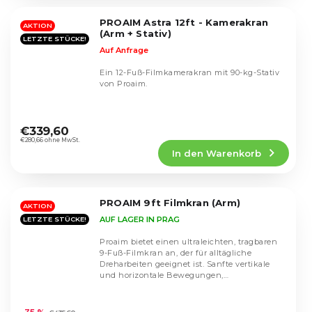
von
5
PROAIM Astra 12ft - Kamerakran
Sternen.
AKTION
(Arm + Stativ)
LETZTE STÜCKE!
Auf Anfrage
Ein 12-Fuß-Filmkamerakran mit 90-kg-Stativ
von Proaim.
Die
durchschnittliche
€339,60
Produktbewertung
€280,66 ohne MwSt.
In den Warenkorb
ist
4,8
von
5
PROAIM 9ft Filmkran (Arm)
Sternen.
AKTION
AUF LAGER IN PRAG
LETZTE STÜCKE!
Proaim bietet einen ultraleichten, tragbaren
9-Fuß-Filmkran an, der für alltägliche
Dreharbeiten geeignet ist. Sanfte vertikale
und horizontale Bewegungen,
Hebelsteuerung der...
Die
durchschnittliche