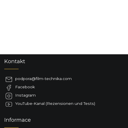
t
e
u
e
r
e
l
e
m
e
F
n
Kontakt
u
t
ß
e
d
z
podpora
@
film-technika.com
e
e
r
Facebook
i
L
l
Instagram
i
e
s
YouTube-Kanal (Rezensionen und Tests)
t
e
Informace