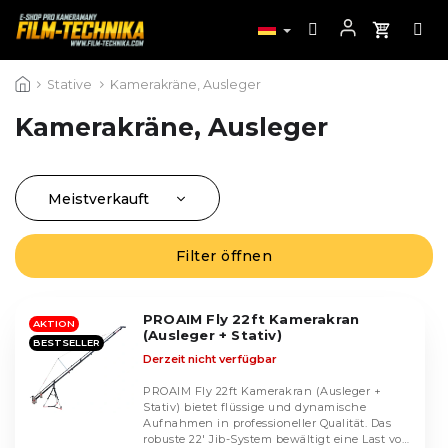
Zum
Stative
Kamerakräne, Ausleger
Inhalt
springen
Kamerakräne, Ausleger
Meistverkauft
P
r
Günstigste
L
o
Filter öffnen
i
Teuerste
d
s
u
Alphabetisch
t
k
PROAIM Fly 22ft Kamerakran
AKTION
e
(Ausleger + Stativ)
t
BESTSELLER
d
Derzeit nicht verfügbar
s
e
o
PROAIM Fly 22ft Kamerakran (Ausleger +
r
r
Stativ) bietet flüssige und dynamische
P
Aufnahmen in professioneller Qualität. Das
t
r
robuste 22' Jib-System bewältigt eine Last von