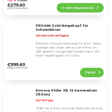
–35 %
€435,60
Produktbewertung
€279,60
In den Warenkorb
ist
€231,07 ohne MwSt.
4,5
von
5
PROAIM Gold Neigekopf für
Sternen.
Schwenkkran
Derzeit nicht verfügbar
PROAIM 2-Achsen-Motorkopf für Kran, Stativ,
Ausleger oder Slider, der aus der Ferne um
360° gedreht und gekippt werden kann. Mit
einer Tragfähigkeit von 7,5 kg.
Die
durchschnittliche
€999,60
Produktbewertung
€826,12 ohne MwSt.
Detail
ist
5,0
von
5
Konova Slider Jib J2 Kamerakran
Sternen.
(150cm)
Auf Anfrage
Slider Jib J2 Kran mit einer Kapazität von 6 kg