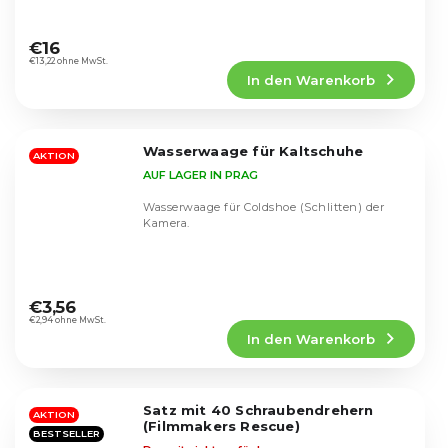
Die
durchschnittliche
€16
Produktbewertung
€13,22 ohne MwSt.
In den Warenkorb
ist
4,9
von
5
Wasserwaage für Kaltschuhe
Sternen.
AKTION
AUF LAGER IN PRAG
Wasserwaage für Coldshoe (Schlitten) der
Kamera.
Die
durchschnittliche
€3,56
Produktbewertung
€2,94 ohne MwSt.
In den Warenkorb
ist
5,0
von
5
Satz mit 40 Schraubendrehern
Sternen.
AKTION
(Filmmakers Rescue)
BESTSELLER