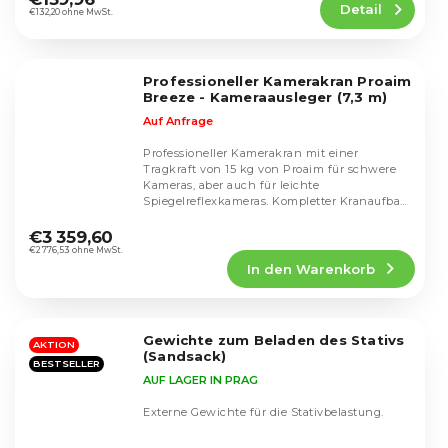
Detail
ist
€132,20 ohne MwSt.
4,7
von
5
Professioneller Kamerakran Proaim
Sternen.
Breeze - Kameraausleger (7,3 m)
Auf Anfrage
Professioneller Kamerakran mit einer
Tragkraft von 15 kg von Proaim für schwere
Kameras, aber auch für leichte
Spiegelreflexkameras. Kompletter Kranaufbau
Die
einschließlich des...
durchschnittliche
€3 359,60
Produktbewertung
€2 776,53 ohne MwSt.
In den Warenkorb
ist
5,0
von
5
Gewichte zum Beladen des Stativs
Sternen.
AKTION
(Sandsack)
BESTSELLER
AUF LAGER IN PRAG
Externe Gewichte für die Stativbelastung.