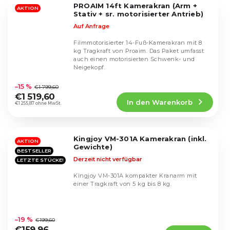
PROAIM 14ft Kamerakran (Arm +
Sternen.
AKTION
Stativ + sr. motorisierter Antrieb)
Auf Anfrage
Filmmotorisierter 14-Fuß-Kamerakran mit 8
kg Tragkraft von Proaim. Das Paket umfasst
auch einen motorisierten Schwenk- und
Neigekopf.
Die
durchschnittliche
–15 %
€1 799,60
Produktbewertung
€1 519,60
In den Warenkorb
ist
€1 255,87 ohne MwSt.
4,9
von
5
Kingjoy VM-301A Kamerakran (inkl.
Sternen.
AKTION
Gewichte)
BESTSELLER
Derzeit nicht verfügbar
LETZTE STÜCKE!
Kingjoy VM-301A kompakter Kranarm mit
einer Tragkraft von 5 kg bis 8 kg.
Die
durchschnittliche
–19 %
€199,60
Produktbewertung
€159,96