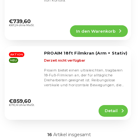
von Konova.
Die
durchschnittliche
€739,60
Produktbewertung
€611,24 ohne MwSt.
In den Warenkorb
ist
5,0
von
5
PROAIM 18ft Filmkran (Arm + Stativ)
Sternen.
AKTION
Derzeit nicht verfügbar
NEU
Proaim bietet einen ultraleichten, tragbaren
18-Fuß-Filmkran an, der für alltägliche
Dreharbeiten geeignet ist. Reibungslose
vertikale und horizontale Bewegungen, die
Steuerung...
Die
durchschnittliche
€859,60
Produktbewertung
€710,41 ohne MwSt.
Detail
ist
4,8
von
5
16
Artikel insgesamt
Sternen.
S