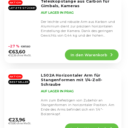
Teleskopstange aus Carbon für
Sternen.
AKTION
Gimbals, Kameras
LETZTE STÜCKE!
AUF LAGER IN PRAG
Der leichte und robuste Arm aus Karbon und
Aluminium dient zur präzisen horizontalen
Einstellung der Kamera. Dank des geringen
Gewichts von 0,44 kg und der hohen
Die
Tragfähigkeit...
durchschnittliche
–27 %
€87,60
Produktbewertung
€63,60
In den Warenkorb
ist
€52,56 ohne MwSt.
5,0
von
5
LS02A Horizontaler Arm für
Sternen.
AKTION
Stangenformen mit 1/4-Zoll-
BESTSELLER
Schraube
AUF LAGER IN PRAG
Arm zum Befestigen von Zubehör an
Stangenformen in horizontaler Position. Am
Ende des Arms befindet sich ein 1/4"-
Die
Bolzenkopf.
durchschnittliche
€23,96
Produktbewertung
€19,80 ohne MwSt.