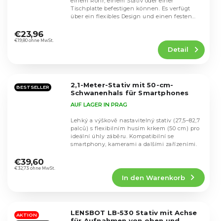
einem Rohr, einem Stativ oder einer
Tischplatte befestigen können. Es verfügt
über ein flexibles Design und einen festen
Die
Kopf mit...
durchschnittliche
€23,96
Produktbewertung
€19,80 ohne MwSt.
Detail
ist
4,6
von
5
2,1-Meter-Stativ mit 50-cm-
Sternen.
BESTSELLER
Schwanenhals für Smartphones
AUF LAGER IN PRAG
Lehký a výškově nastavitelný stativ (27,5–82,7
palců) s flexibilním husím krkem (50 cm) pro
ideální úhly záběru. Kompatibilní se
smartphony, kamerami a dalšími zařízeními.
Die
durchschnittliche
€39,60
Produktbewertung
€32,73 ohne MwSt.
In den Warenkorb
ist
4,2
von
5
LENSBOT LB-530 Stativ mit Achse
Sternen.
AKTION
für Aufnahmen von oben und