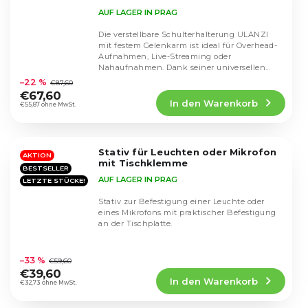
AUF LAGER IN PRAG
Die verstellbare Schulterhalterung ULANZI
mit festem Gelenkarm ist ideal für Overhead-
Aufnahmen, Live-Streaming oder
Die
Nahaufnahmen. Dank seiner universellen
durchschnittliche
Kompatibilität und...
–22 %
€87,60
Produktbewertung
€67,60
In den Warenkorb
ist
€55,87 ohne MwSt.
4,5
von
5
Stativ für Leuchten oder Mikrofon
Sternen.
AKTION
mit Tischklemme
BESTSELLER
AUF LAGER IN PRAG
LETZTE STÜCKE!
Stativ zur Befestigung einer Leuchte oder
eines Mikrofons mit praktischer Befestigung
an der Tischplatte.
Die
durchschnittliche
–33 %
€59,60
Produktbewertung
€39,60
In den Warenkorb
ist
€32,73 ohne MwSt.
4,6