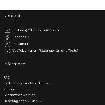
e
m
e
F
n
Kontakt
u
t
ß
e
d
z
podpora
@
film-technika.com
e
e
r
Facebook
i
L
l
Instagram
i
e
s
YouTube-Kanal (Rezensionen und Tests)
t
e
Informace
FAQ
Bedingungen und Konditionen
Kontakt
Geschäftsbewertung
Lieferung nach DE und AT