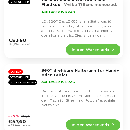
BESTSELLER
Fluidkopf
Výška 178cm, monopod,
focení ze shora, video hlava
AUF LAGER IN PRAG
LENSBOT Das LB-530 ist ein Stativ, das für
normale Fotografie, Filmaufnahmen, aber
auch für Studiozwecke und Aufnahmen von
Die
oben konzipiert ist. Dies ist dank der
durchschnittliche
€83,60
ausziehbaren...
Produktbewertung
€69,09 ohne MwSt.
In den Warenkorb
ist
4,5
von
5
360° drehbare Halterung für Handy
Sternen.
AKTION
oder Tablet
BESTSELLER
AUF LAGER IN PRAG
LETZTE STÜCKE!
Drehbarer Aluminiumhalter für Handys und
Tablets von 13 bis 23 cm. Dient als Stativ auf
dem Tisch für Streaming, Fotografie, soziale
Netzwerke.
Die
durchschnittliche
–25 %
€63,60
Produktbewertung
€47,60
In den Warenkorb
ist
€39,34 ohne MwSt.