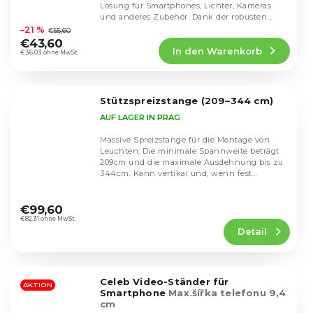
Lösung für Smartphones, Lichter, Kameras
Die
und anderes Zubehör. Dank der robusten...
durchschnittliche
–21 %
€55,60
Produktbewertung
€43,60
In den Warenkorb
ist
€36,03 ohne MwSt.
5,0
von
5
Stützspreizstange (209–344 cm)
Sternen.
AUF LAGER IN PRAG
Massive Spreizstange für die Montage von
Leuchten. Die minimale Spannweite beträgt
209cm und die maximale Ausdehnung bis zu
344cm. Kann vertikal und, wenn fest
angezogen,...
Die
durchschnittliche
€99,60
Produktbewertung
€82,31 ohne MwSt.
Detail
ist
4,7
von
5
Celeb Video-Ständer für
Sternen.
AKTION
Smartphone
Max.šířka telefonu 9,4
cm