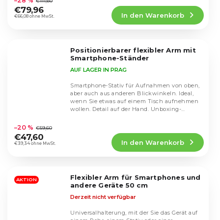
–28 %
€111,60
Produktbewertung
€79,96
In den Warenkorb
ist
€66,08 ohne MwSt.
4,6
von
5
Positionierbarer flexibler Arm mit
Sternen.
Smartphone-Ständer
AUF LAGER IN PRAG
Smartphone-Stativ für Aufnahmen von oben,
aber auch aus anderen Blickwinkeln. Ideal,
wenn Sie etwas auf einem Tisch aufnehmen
wollen. Detail auf der Hand. Unboxing-
Die
Produkte,...
durchschnittliche
–20 %
€59,60
Produktbewertung
€47,60
In den Warenkorb
ist
€39,34 ohne MwSt.
4,5
von
5
Flexibler Arm für Smartphones und
Sternen.
AKTION
andere Geräte 50 cm
Derzeit nicht verfügbar
Universalhalterung, mit der Sie das Gerät auf