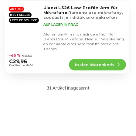
5
Ulanzi LS26 Low-Profile-Arm für
Sternen.
AKTION
Mikrofone
Rameno pro mikrofony,
BESTSELLER
součástí je i držák pro mikrofon
LETZTE STÜCKE!
AUF LAGER IN PRAG
Aluminium-Arm mit niedrigem Profil für
Ulanzi LS26 Mikrofone. Ideal zur Verankerung
an der Kante einer Arbeitsplatte oder eines
Die
Tisches.
durchschnittliche
–46 %
€55,60
Produktbewertung
€29,96
In den Warenkorb
ist
€24,76 ohne MwSt.
5,0
von
5
31
Artikel insgesamt
Sternen.
S
t
e
u
e
r
e
l