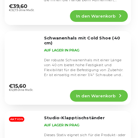
die Ihnen die Hände beim Aufnehmen,
durchschnittliche
Livestreamen oder...
€39,60
Produktbewertung
€32,73 ohne MwSt.
In den Warenkorb
ist
5,0
von
5
Schwanenhals mit Cold Shoe (40
Sternen.
cm)
AUF LAGER IN PRAG
Der robuste Schwanenhals mit einer Länge
von 40 cm bietet hohe Festigkeit und
Flexibilität für die Befestigung von Zubehör.
Er ist einseitig mit einer 1/4" Schraube und
Die
auf der...
durchschnittliche
€15,60
Produktbewertung
€12,89 ohne MwSt.
In den Warenkorb
ist
5,0
von
5
Studio-Klapptischständer
Sternen.
AKTION
AUF LAGER IN PRAG
Dieses Stativ eignet sich für die Produkt- oder