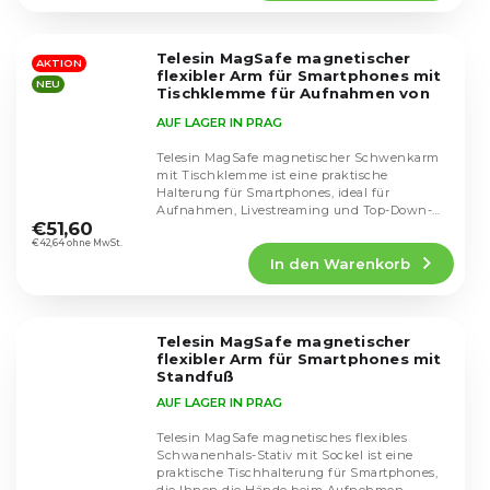
4,4
von
5
Telesin MagSafe magnetischer
Sternen.
AKTION
flexibler Arm für Smartphones mit
NEU
Tischklemme für Aufnahmen von
oben
AUF LAGER IN PRAG
Telesin MagSafe magnetischer Schwenkarm
mit Tischklemme ist eine praktische
Halterung für Smartphones, ideal für
Die
Aufnahmen, Livestreaming und Top-Down-
durchschnittliche
€51,60
Aufnahmen. Es bietet eine...
Produktbewertung
€42,64 ohne MwSt.
In den Warenkorb
ist
5,0
von
5
Telesin MagSafe magnetischer
Sternen.
flexibler Arm für Smartphones mit
Standfuß
AUF LAGER IN PRAG
Telesin MagSafe magnetisches flexibles
Schwanenhals-Stativ mit Sockel ist eine
praktische Tischhalterung für Smartphones,
Die