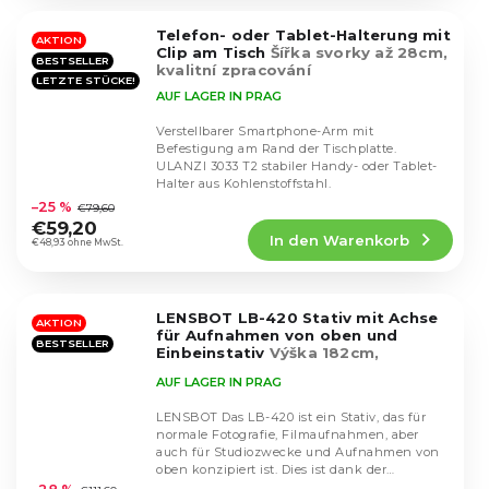
von
5
Telefon- oder Tablet-Halterung mit
Sternen.
AKTION
Clip am Tisch
Šířka svorky až 28cm,
BESTSELLER
kvalitní zpracování
LETZTE STÜCKE!
AUF LAGER IN PRAG
Verstellbarer Smartphone-Arm mit
Befestigung am Rand der Tischplatte.
ULANZI 3033 T2 stabiler Handy- oder Tablet-
Die
Halter aus Kohlenstoffstahl.
durchschnittliche
–25 %
€79,60
Produktbewertung
€59,20
In den Warenkorb
ist
€48,93 ohne MwSt.
4,5
von
5
LENSBOT LB-420 Stativ mit Achse
Sternen.
AKTION
für Aufnahmen von oben und
BESTSELLER
Einbeinstativ
Výška 182cm,
monopod, focení ze shora
AUF LAGER IN PRAG
LENSBOT Das LB-420 ist ein Stativ, das für
normale Fotografie, Filmaufnahmen, aber
auch für Studiozwecke und Aufnahmen von
Die
oben konzipiert ist. Dies ist dank der
durchschnittliche
ausziehbaren...