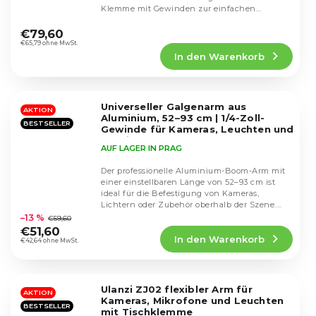
Klemme mit Gewinden zur einfachen
Die
Befestigung...
durchschnittliche
€79,60
Produktbewertung
€65,79 ohne MwSt.
In den Warenkorb
ist
5,0
von
5
Universeller Galgenarm aus
Sternen.
AKTION
Aluminium, 52–93 cm | 1/4-Zoll-
BESTSELLER
Gewinde für Kameras, Leuchten und
Studiozubehör
AUF LAGER IN PRAG
Der professionelle Aluminium-Boom-Arm mit
einer einstellbaren Länge von 52–93 cm ist
ideal für die Befestigung von Kameras,
Die
Lichtern oder Zubehör oberhalb der Szene.
durchschnittliche
Dank des...
–13 %
€59,60
Produktbewertung
€51,60
In den Warenkorb
ist
€42,64 ohne MwSt.
4,8
von
5
Ulanzi ZJ02 flexibler Arm für
Sternen.
AKTION
Kameras, Mikrofone und Leuchten
BESTSELLER
mit Tischklemme