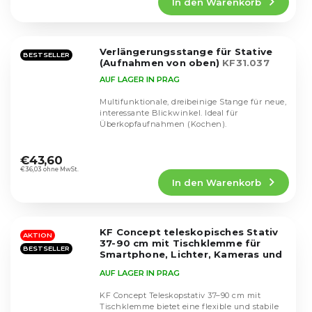
In den Warenkorb
ist
5,0
von
5
Verlängerungsstange für Stative
Sternen.
BESTSELLER
(Aufnahmen von oben)
KF31.037
AUF LAGER IN PRAG
Multifunktionale, dreibeinige Stange für neue,
interessante Blickwinkel. Ideal für
Überkopfaufnahmen (Kochen).
Die
durchschnittliche
€43,60
Produktbewertung
€36,03 ohne MwSt.
In den Warenkorb
ist
4,5
von
5
KF Concept teleskopisches Stativ
Sternen.
AKTION
37-90 cm mit Tischklemme für
BESTSELLER
Smartphone, Lichter, Kameras und
anderes Zubehör
KF34.040S1
AUF LAGER IN PRAG
KF Concept Teleskopstativ 37–90 cm mit
Tischklemme bietet eine flexible und stabile