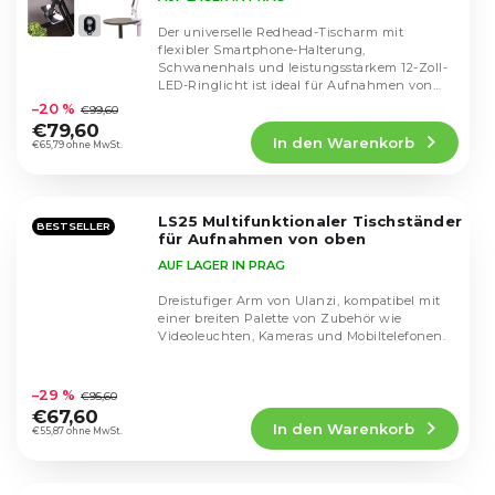
Der universelle Redhead-Tischarm mit
flexibler Smartphone-Halterung,
Schwanenhals und leistungsstarkem 12-Zoll-
Die
LED-Ringlicht ist ideal für Aufnahmen von
durchschnittliche
oben,...
–20 %
€99,60
Produktbewertung
€79,60
In den Warenkorb
ist
€65,79 ohne MwSt.
4,2
von
5
LS25 Multifunktionaler Tischständer
Sternen.
BESTSELLER
für Aufnahmen von oben
AUF LAGER IN PRAG
Dreistufiger Arm von Ulanzi, kompatibel mit
einer breiten Palette von Zubehör wie
Videoleuchten, Kameras und Mobiltelefonen.
Die
durchschnittliche
–29 %
€95,60
Produktbewertung
€67,60
In den Warenkorb
ist
€55,87 ohne MwSt.
4,5
von
5