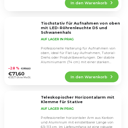
In den Warenkorb
ist
4,3
von
5
Tischstativ für Aufnahmen von oben
Sternen.
mit LED-Röhrenleuchte D5 und
Schwanenhals
AUF LAGER IN PRAG
Professionelle Halterung für Aufnahmen von
oben, ideal für Flat-Lay-Aufnahmen, Tutorial-
Drehs oder Produktbewertungen. Der stabile
Die
Aluminiumarm (74 cm) mit einer starken...
durchschnittliche
–28 %
€99,60
Produktbewertung
€71,60
In den Warenkorb
ist
€59,17 ohne MwSt.
4,8
von
5
Teleskopischer Horizontalarm mit
Sternen.
Klemme für Stative
AUF LAGER IN PRAG
Professioneller horizontaler Arm aus Karbon
und Aluminium mit einstellbarer Länge von
63–113 cm. Im Lieferumfang ist eine robuste