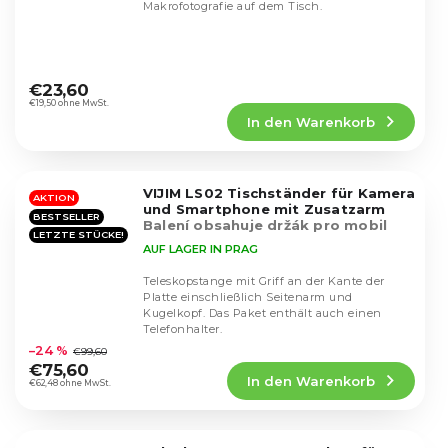
Makrofotografie auf dem Tisch.
Die
durchschnittliche
€23,60
Produktbewertung
€19,50 ohne MwSt.
In den Warenkorb
ist
4,4
von
5
VIJIM LS02 Tischständer für Kamera
Sternen.
AKTION
und Smartphone mit Zusatzarm
BESTSELLER
Balení obsahuje držák pro mobil
LETZTE STÜCKE!
AUF LAGER IN PRAG
Teleskopstange mit Griff an der Kante der
Platte einschließlich Seitenarm und
Kugelkopf. Das Paket enthält auch einen
Die
Telefonhalter.
durchschnittliche
–24 %
€99,60
Produktbewertung
€75,60
In den Warenkorb
ist
€62,48 ohne MwSt.
4,8
von
5