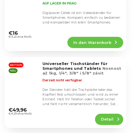
AUF LAGER IN PRAG
Digipower Celeb ist ein Videoständer für
Smartphones. Kompakt, einfach zu bedienen
und kompatibel mit allen Smartphones.
Die
durchschnittliche
€16
Produktbewertung
€13,22 ohne MwSt.
In den Warenkorb
ist
5,0
von
5
Universeller Tischständer für
Sternen.
AKTION
Smartphones und Tablets
Nosnost
NEU
až 1kg, 1/4", 3/8" i 5/8" závit
Derzeit nicht verfügbar
Der Ständer hält die Tischplatte oder das
Kopfteil fest umschlossen und wird zu einer
Einheit. Hält Ihr Telefon oder Tablet sicher
Die
und fällt nicht versehentlich herunter, Sie...
durchschnittliche
€49,96
Produktbewertung
€41,29 ohne MwSt.
Detail
ist
4,5
von