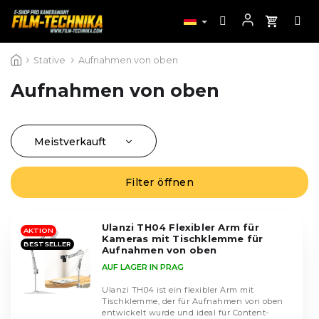
Zum
Stative
Aufnahmen von oben
Inhalt
springen
Aufnahmen von oben
Meistverkauft
P
r
Günstigste
o
Filter öffnen
L
Teuerste
d
i
u
Alphabetisch
s
k
Ulanzi TH04 Flexibler Arm für
t
AKTION
Kameras mit Tischklemme für
t
BESTSELLER
e
Aufnahmen von oben
s
d
AUF LAGER IN PRAG
o
e
r
Ulanzi TH04 ist ein flexibler Arm mit
r
Tischklemme, der für Aufnahmen von oben
t
P
entwickelt wurde und ideal für Content-