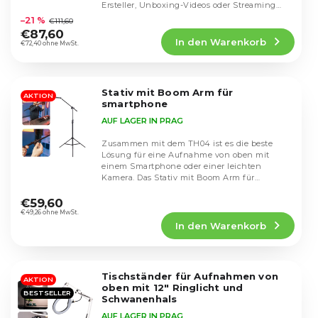
i
Die
Ersteller, Unboxing-Videos oder Streaming
r
durchschnittliche
e
geeignet ist. Die...
–21 %
€111,60
o
Produktbewertung
r
€87,60
d
In den Warenkorb
ist
€72,40 ohne MwSt.
u
u
4,4
n
k
von
g
5
t
Stativ mit Boom Arm für
Sternen.
AKTION
e
smartphone
AUF LAGER IN PRAG
Zusammen mit dem TH04 ist es die beste
Lösung für eine Aufnahme von oben mit
einem Smartphone oder einer leichten
Kamera. Das Stativ mit Boom Arm für
Die
Smartphones bietet maximale...
durchschnittliche
€59,60
Produktbewertung
€49,26 ohne MwSt.
In den Warenkorb
ist
5,0
von
5
Tischständer für Aufnahmen von
Sternen.
AKTION
oben mit 12" Ringlicht und
BESTSELLER
Schwanenhals
AUF LAGER IN PRAG