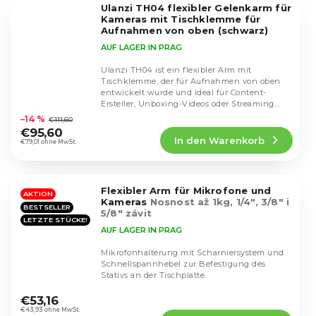
Ulanzi TH04 flexibler Gelenkarm für
Sternen.
Kameras mit Tischklemme für
Aufnahmen von oben (schwarz)
AUF LAGER IN PRAG
Ulanzi TH04 ist ein flexibler Arm mit
Tischklemme, der für Aufnahmen von oben
entwickelt wurde und ideal für Content-
Die
Ersteller, Unboxing-Videos oder Streaming
durchschnittliche
geeignet ist. Die...
–14 %
€111,60
Produktbewertung
€95,60
In den Warenkorb
ist
€79,01 ohne MwSt.
5,0
von
5
Flexibler Arm für Mikrofone und
Sternen.
AKTION
Kameras
Nosnost až 1kg, 1/4", 3/8" i
BESTSELLER
5/8" závit
LETZTE STÜCKE!
AUF LAGER IN PRAG
Mikrofonhalterung mit Scharniersystem und
Schnellspannhebel zur Befestigung des
Stativs an der Tischplatte.
Die
durchschnittliche
€53,16
Produktbewertung
€43,93 ohne MwSt.