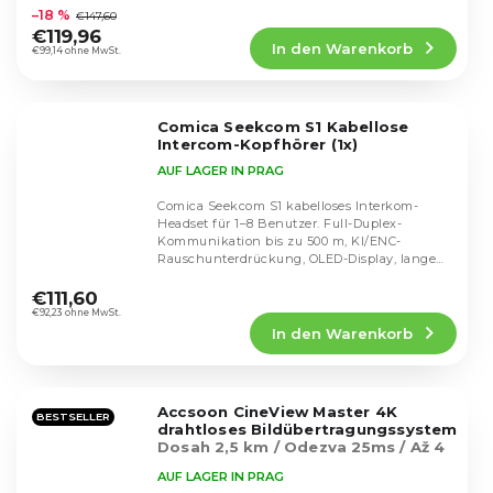
durchschnittliche
–18 %
€147,60
Produktbewertung
€119,96
In den Warenkorb
ist
€99,14 ohne MwSt.
4,5
von
5
Comica Seekcom S1 Kabellose
Sternen.
Intercom-Kopfhörer (1x)
AUF LAGER IN PRAG
Comica Seekcom S1 kabelloses Interkom-
Headset für 1–8 Benutzer. Full-Duplex-
Kommunikation bis zu 500 m, KI/ENC-
Rauschunterdrückung, OLED-Display, lange
Die
Akkulaufzeit von 12 h,...
durchschnittliche
€111,60
Produktbewertung
€92,23 ohne MwSt.
In den Warenkorb
ist
5,0
von
5
Accsoon CineView Master 4K
Sternen.
BESTSELLER
drahtloses Bildübertragungssystem
Dosah 2,5 km / Odezva 25ms / Až 4
zařízení
AUF LAGER IN PRAG