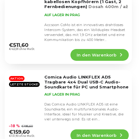
kabellosen Kopfhörern (1 Gast, 2
Fernbedienungen)
Dosah 400m / až
9 uživatelů / Výdrž 10h
AUF LAGER IN PRAG
Accsoon CoMo ist ein innovatives drahtloses
Intercom-System, das ein Vollduplex-Headset
verwendet, das mit 1,9 GHz arbeitet und eine
Die
Kommunikation bis zu 400 Meter
durchschnittliche
€511,60
ermöglicht....
Produktbewertung
€422,81 ohne MwSt.
In den Warenkorb
ist
4,9
von
5
Comica Audio LINKFLEX AD5
Sternen.
AKTION
Tragbare 4x4 Dual USB-C Audio-
LETZTE STÜCKE!
Soundkarte für PC und Smartphone
AUF LAGER IN PRAG
Das Comica Audio LINKFLEX AD5 ist eine
Soundkarte, ein multifunktionales Audio-
Interface, ideal für Musiker und Kreative, die
Die
viel unterwegs sind. Es ist ein
durchschnittliche
funktionsreiches...
–18 %
€195,60
Produktbewertung
€159,60
In den Warenkorb
ist
€131,90 ohne MwSt.