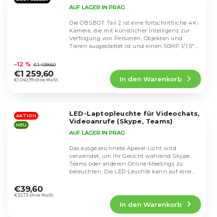
AUF LAGER IN PRAG
Die OBSBOT Tail 2 ist eine fortschrittliche 4K-
Kamera, die mit künstlicher Intelligenz zur
Verfolgung von Personen, Objekten und
Tieren ausgestattet ist und einen 50MP 1/1,5"...
Die
durchschnittliche
–12 %
€1 439,60
Produktbewertung
€1 259,60
In den Warenkorb
ist
€1 040,99 ohne MwSt.
4,6
von
5
LED-Laptopleuchte für Videochats,
Sternen.
AKTION
Videoanrufe (Skype, Teams)
NEU
AUF LAGER IN PRAG
Das ausgezeichnete Apexel-Licht wird
verwendet, um Ihr Gesicht während Skype,
Teams oder anderen Online-Meetings zu
beleuchten. Die LED-Leuchte kann auf einem
Die
Stativ oder mit...
durchschnittliche
€39,60
Produktbewertung
€32,73 ohne MwSt.
In den Warenkorb
ist
4,5