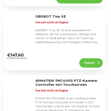
5,0
von
5
OBSBOT Tiny SE
Sternen.
Derzeit nicht verfügbar
OBSBOT Tiny SE ist eine kompakte KI-
Webcam, die Sie automatisch verfolgt und
immer im Bild behält. Dank KI-Tracking,
Gestensteuerung und flüssigem Streaming
mit bis zu...
Die
durchschnittliche
€147,60
Produktbewertung
€121,98 ohne MwSt.
Detail
ist
5,0
von
5
AVMATRIX PKC4000 PTZ-Kamera-
Sternen.
Controller mit Touchscreen
Derzeit nicht verfügbar
AVMATRIX PKC4000 ist ein professioneller
PTZ-Kamera-Controller mit einem 5-Zoll-
Touchscreen und einem 4D-Joystick für eine
intuitive Steuerung. Er ermöglicht die...