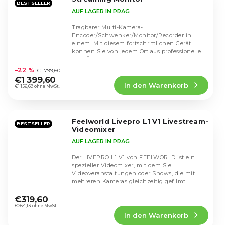
BESTSELLER
AUF LAGER IN PRAG
Tragbarer Multi-Kamera-
Encoder/Schwenker/Monitor/Recorder in
einem. Mit diesem fortschrittlichen Gerät
können Sie von jedem Ort aus professionelle
Die
Live-Übertragungen erstellen,...
durchschnittliche
–22 %
€1 799,60
Produktbewertung
€1 399,60
In den Warenkorb
ist
€1 156,69 ohne MwSt.
5,0
von
5
Feelworld Livepro L1 V1 Livestream-
Sternen.
BESTSELLER
Videomixer
AUF LAGER IN PRAG
Der LIVEPRO L1 V1 von FEELWORLD ist ein
spezieller Videomixer, mit dem Sie
Videoveranstaltungen oder Shows, die mit
mehreren Kameras gleichzeitig gefilmt
Die
werden, live übertragen...
durchschnittliche
€319,60
Produktbewertung
€264,13 ohne MwSt.
In den Warenkorb
ist