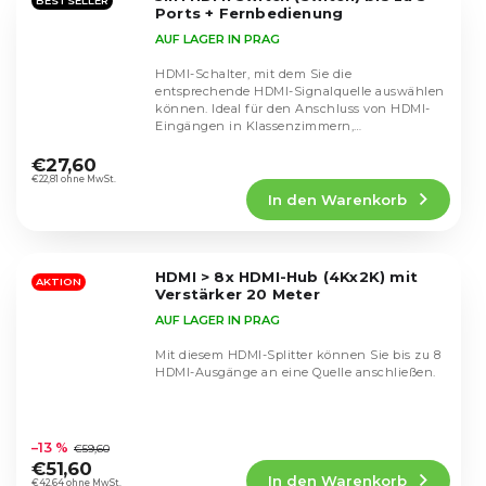
Sternen.
BESTSELLER
Ports + Fernbedienung
AUF LAGER IN PRAG
HDMI-Schalter, mit dem Sie die
entsprechende HDMI-Signalquelle auswählen
können. Ideal für den Anschluss von HDMI-
Eingängen in Klassenzimmern,
Die
Schneideräumen oder zu Hause.
durchschnittliche
€27,60
Produktbewertung
€22,81 ohne MwSt.
In den Warenkorb
ist
4,4
von
5
HDMI > 8x HDMI-Hub (4Kx2K) mit
Sternen.
AKTION
Verstärker 20 Meter
AUF LAGER IN PRAG
Mit diesem HDMI-Splitter können Sie bis zu 8
HDMI-Ausgänge an eine Quelle anschließen.
Die
durchschnittliche
–13 %
€59,60
Produktbewertung
€51,60
In den Warenkorb
ist
€42,64 ohne MwSt.