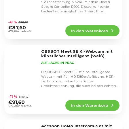
Sie Ihr Streaming-Niveau mit dem Ulanzi
Stream Controller D200. Dieses kompakte
Bedienfeld ermöglicht es Ihnen, Ihre
Die
Arbeitsabläufe...
durchschnittliche
–8 %
€95,60
Produktbewertung
€87,60
In den Warenkorb
ist
€72,40 ohne MwSt.
4,8
von
5
OBSBOT Meet SE KI-Webcam mit
Sternen.
künstlicher Intelligenz (Weiß)
AUF LAGER IN PRAG
Die OBSBOT Meet SE ist eine intelligente
Webcam mit Full HD 1080p-Auflösung, HDR-
Technologie und automatischer
Gesichtserkennung, die auch bei schlechten
Die
Lichtverhältnissen für...
durchschnittliche
–11 %
€103,60
Produktbewertung
€91,60
In den Warenkorb
ist
€75,70 ohne MwSt.
4,6
von
5
Accsoon CoMo Intercom-Set mit
Sternen.