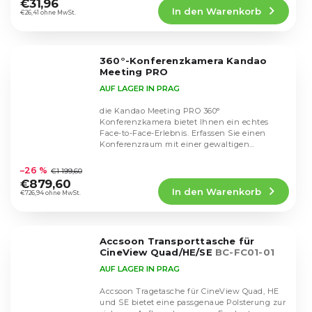
€31,96
In den Warenkorb
ist
€26,41 ohne MwSt.
4,5
von
5
360°-Konferenzkamera Kandao
Sternen.
Meeting PRO
AUF LAGER IN PRAG
die Kandao Meeting PRO 360°
Konferenzkamera bietet Ihnen ein echtes
Face-to-Face-Erlebnis. Erfassen Sie einen
Konferenzraum mit einer gewaltigen
Die
Auflösung von 8000×3000 bei 30...
durchschnittliche
–26 %
€1 199,60
Produktbewertung
€879,60
In den Warenkorb
ist
€726,94 ohne MwSt.
4,5
von
5
Accsoon Transporttasche für
Sternen.
CineView Quad/HE/SE
BC-FC01-01
AUF LAGER IN PRAG
Accsoon Tragetasche für CineView Quad, HE
und SE bietet eine passgenaue Polsterung zur