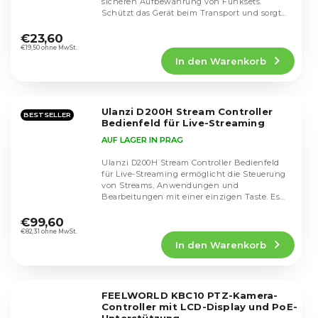
sicheren Aufbewahrung von Funksets.
Schützt das Gerät beim Transport und sorgt
Die
für eine...
durchschnittliche
€23,60
Produktbewertung
€19,50 ohne MwSt.
In den Warenkorb
ist
5,0
von
5
Ulanzi D200H Stream Controller
Sternen.
BESTSELLER
Bedienfeld für Live-Streaming
AUF LAGER IN PRAG
Ulanzi D200H Stream Controller Bedienfeld
für Live-Streaming ermöglicht die Steuerung
von Streams, Anwendungen und
Bearbeitungen mit einer einzigen Taste. Es
Die
bietet eine...
durchschnittliche
€99,60
Produktbewertung
€82,31 ohne MwSt.
In den Warenkorb
ist
5,0
von
5
FEELWORLD KBC10 PTZ-Kamera-
Sternen.
Controller mit LCD-Display und PoE-