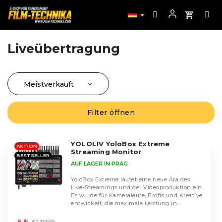
Liveübertragung
Zum
Inhalt
springen
Meistverkauft
P
r
Günstigste
o
Filter öffnen
L
Teuerste
d
i
u
Alphabetisch
s
k
YOLOLIV YoloBox Extreme
t
AKTION
Streaming Monitor
t
BESTSELLER
e
AUF LAGER IN PRAG
s
d
o
e
YoloBox Extreme läutet eine neue Ära des
r
Live-Streamings und der Videoproduktion ein.
r
Es wurde für Kameraleute, Profis und Kreative
t
P
entwickelt, die maximale Leistung in...
i
Die
r
durchschnittliche
e
–6 %