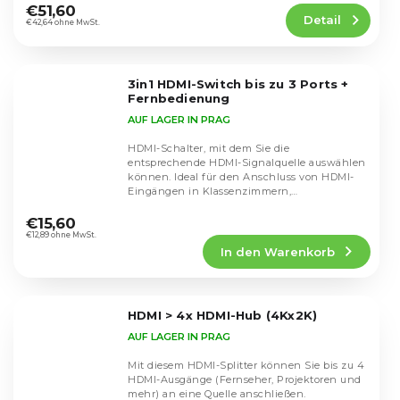
Produktbewertung
€51,60
Detail
ist
€42,64 ohne MwSt.
4,8
von
5
3in1 HDMI-Switch bis zu 3 Ports +
Sternen.
Fernbedienung
AUF LAGER IN PRAG
HDMI-Schalter, mit dem Sie die
entsprechende HDMI-Signalquelle auswählen
können. Ideal für den Anschluss von HDMI-
Eingängen in Klassenzimmern,
Die
Schneideräumen oder zu Hause.
durchschnittliche
€15,60
Produktbewertung
€12,89 ohne MwSt.
In den Warenkorb
ist
4,4
von
5
HDMI > 4x HDMI-Hub (4Kx2K)
Sternen.
AUF LAGER IN PRAG
Mit diesem HDMI-Splitter können Sie bis zu 4
HDMI-Ausgänge (Fernseher, Projektoren und
mehr) an eine Quelle anschließen.