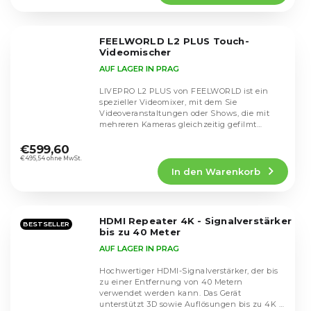
4,5
von
5
FEELWORLD L2 PLUS Touch-
Sternen.
Videomischer
AUF LAGER IN PRAG
LIVEPRO L2 PLUS von FEELWORLD ist ein
spezieller Videomixer, mit dem Sie
Videoveranstaltungen oder Shows, die mit
mehreren Kameras gleichzeitig gefilmt
Die
werden, live übertragen...
durchschnittliche
€599,60
Produktbewertung
€495,54 ohne MwSt.
In den Warenkorb
ist
4,6
von
5
HDMI Repeater 4K - Signalverstärker
Sternen.
BESTSELLER
bis zu 40 Meter
AUF LAGER IN PRAG
Hochwertiger HDMI-Signalverstärker, der bis
zu einer Entfernung von 40 Metern
verwendet werden kann. Das Gerät
unterstützt 3D sowie Auflösungen bis zu 4K x