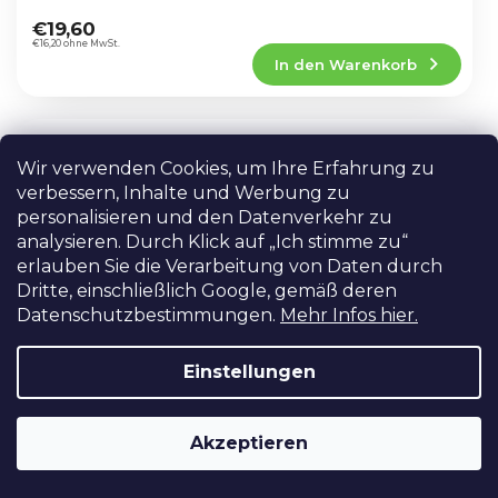
Die
2K.
durchschnittliche
€19,60
Produktbewertung
€16,20 ohne MwSt.
In den Warenkorb
ist
4,6
von
5
HDMI splitter - rozbočovač 1x2 HDMI
Sternen.
4K@60Hz
Wir verwenden Cookies, um Ihre Erfahrung zu
AUF LAGER IN PRAG
verbessern, Inhalte und Werbung zu
personalisieren und den Datenverkehr zu
Mit diesem HDMI-Splitter können Sie bis zu 2
analysieren. Durch Klick auf „Ich stimme zu“
HDMI-Ausgänge an eine Quelle anschließen.
Zwei Fernsehgeräte oder zwei Projektoren.
erlauben Sie die Verarbeitung von Daten durch
Dritte, einschließlich Google, gemäß deren
Die
durchschnittliche
Datenschutzbestimmungen.
Mehr Infos hier.
€55,60
Produktbewertung
€45,95 ohne MwSt.
In den Warenkorb
ist
Einstellungen
4,8
von
5
AVMATRIX EAGLE P30A Full HD 30X
Sternen.
Akzeptieren
Zoom PTZ Kamera mit AI-Tracking
AUF LAGER IN PRAG