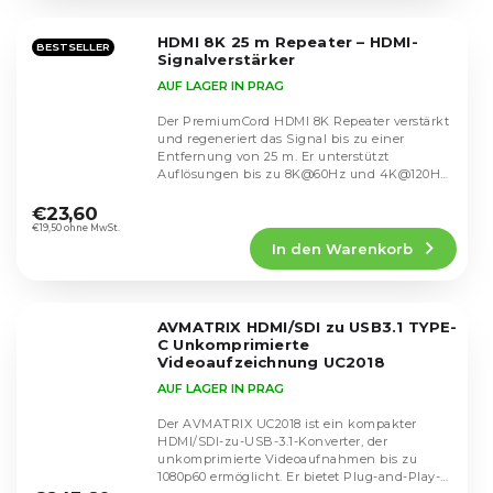
von
5
HDMI 8K 25 m Repeater – HDMI-
Sternen.
BESTSELLER
Signalverstärker
AUF LAGER IN PRAG
Der PremiumCord HDMI 8K Repeater verstärkt
und regeneriert das Signal bis zu einer
Entfernung von 25 m. Er unterstützt
Auflösungen bis zu 8K@60Hz und 4K@120Hz,
Die
HDR, 3D-Video und...
durchschnittliche
€23,60
Produktbewertung
€19,50 ohne MwSt.
In den Warenkorb
ist
5,0
von
5
AVMATRIX HDMI/SDI zu USB3.1 TYPE-
Sternen.
C Unkomprimierte
Videoaufzeichnung UC2018
AUF LAGER IN PRAG
Der AVMATRIX UC2018 ist ein kompakter
HDMI/SDI-zu-USB-3.1-Konverter, der
unkomprimierte Videoaufnahmen bis zu
Die
1080p60 ermöglicht. Er bietet Plug-and-Play-