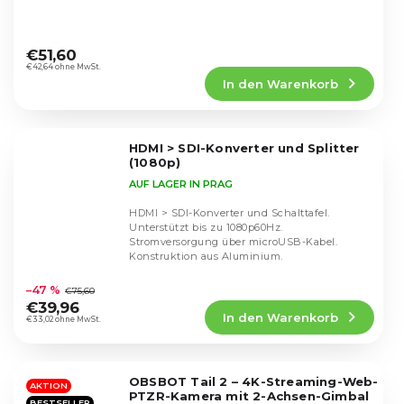
Die
durchschnittliche
€51,60
Produktbewertung
€42,64 ohne MwSt.
In den Warenkorb
ist
4,5
von
5
HDMI > SDI-Konverter und Splitter
Sternen.
(1080p)
AUF LAGER IN PRAG
HDMI > SDI-Konverter und Schalttafel.
Unterstützt bis zu 1080p60Hz.
Stromversorgung über microUSB-Kabel.
Konstruktion aus Aluminium.
Die
durchschnittliche
–47 %
€75,60
Produktbewertung
€39,96
In den Warenkorb
ist
€33,02 ohne MwSt.
4,7
von
5
OBSBOT Tail 2 – 4K-Streaming-Web-
Sternen.
AKTION
PTZR-Kamera mit 2-Achsen-Gimbal
BESTSELLER