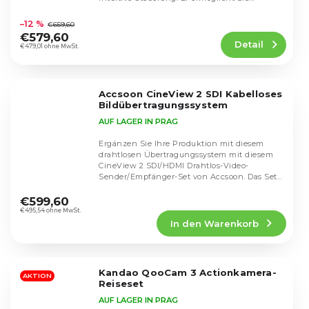
Die
durchschnittliche
–12 %
€659,60
Produktbewertung
€579,60
Detail
ist
€479,01 ohne MwSt.
5,0
von
5
Accsoon CineView 2 SDI Kabelloses
Sternen.
Bildübertragungssystem
AUF LAGER IN PRAG
Ergänzen Sie Ihre Produktion mit diesem
drahtlosen Übertragungssystem mit diesem
CineView 2 SDI/HDMI Drahtlos-Video-
Sender/Empfänger-Set von Accsoon. Das Set
Die
enthält einen...
durchschnittliche
€599,60
Produktbewertung
€495,54 ohne MwSt.
In den Warenkorb
ist
4,8
von
5
Kandao QooCam 3 Actionkamera-
Sternen.
AKTION
Reiseset
AUF LAGER IN PRAG