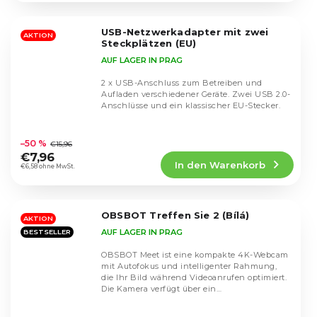
von
5
USB-Netzwerkadapter mit zwei
Sternen.
AKTION
Steckplätzen (EU)
AUF LAGER IN PRAG
2 x USB-Anschluss zum Betreiben und
Aufladen verschiedener Geräte. Zwei USB 2.0-
Anschlüsse und ein klassischer EU-Stecker.
Die
durchschnittliche
–50 %
€15,96
Produktbewertung
€7,96
In den Warenkorb
ist
€6,58 ohne MwSt.
4,9
von
5
OBSBOT Treffen Sie 2 (Bílá)
Sternen.
AKTION
AUF LAGER IN PRAG
BESTSELLER
OBSBOT Meet ist eine kompakte 4K-Webcam
mit Autofokus und intelligenter Rahmung,
die Ihr Bild während Videoanrufen optimiert.
Die Kamera verfügt über ein
Weitwinkelobjektiv und...
Die