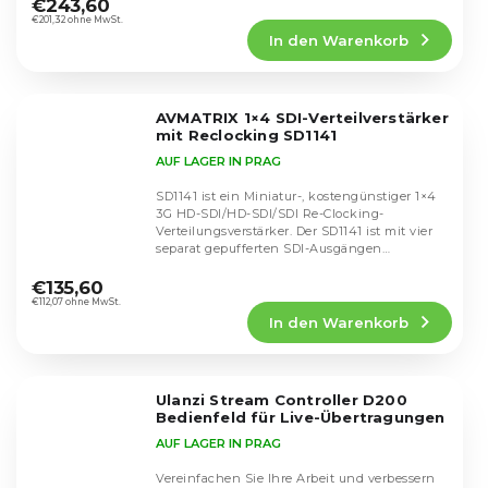
durchschnittliche
Funktionalität ohne...
€243,60
Produktbewertung
€201,32 ohne MwSt.
In den Warenkorb
ist
5,0
von
5
AVMATRIX 1×4 SDI-Verteilverstärker
Sternen.
mit Reclocking SD1141
AUF LAGER IN PRAG
SD1141 ist ein Miniatur-, kostengünstiger 1×4
3G HD-SDI/HD-SDI/SDI Re-Clocking-
Verteilungsverstärker. Der SD1141 ist mit vier
separat gepufferten SDI-Ausgängen
Die
ausgestattet und...
durchschnittliche
€135,60
Produktbewertung
€112,07 ohne MwSt.
In den Warenkorb
ist
5,0
von
5
Ulanzi Stream Controller D200
Sternen.
Bedienfeld für Live-Übertragungen
AUF LAGER IN PRAG
Vereinfachen Sie Ihre Arbeit und verbessern