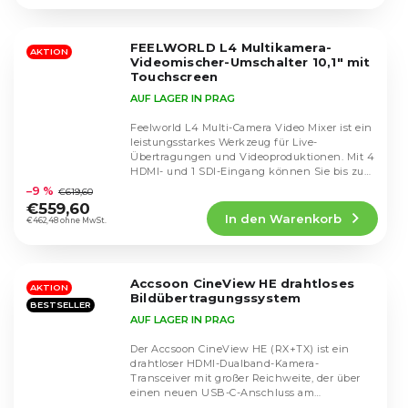
4,9
von
5
FEELWORLD L4 Multikamera-
Sternen.
AKTION
Videomischer-Umschalter 10,1" mit
Touchscreen
AUF LAGER IN PRAG
Feelworld L4 Multi-Camera Video Mixer ist ein
leistungsstarkes Werkzeug für Live-
Übertragungen und Videoproduktionen. Mit 4
Die
HDMI- und 1 SDI-Eingang können Sie bis zu
durchschnittliche
fünf...
–9 %
€619,60
Produktbewertung
€559,60
In den Warenkorb
ist
€462,48 ohne MwSt.
4,4
von
5
Accsoon CineView HE drahtloses
Sternen.
AKTION
Bildübertragungssystem
BESTSELLER
AUF LAGER IN PRAG
Der Accsoon CineView HE (RX+TX) ist ein
drahtloser HDMI-Dualband-Kamera-
Transceiver mit großer Reichweite, der über
einen neuen USB-C-Anschluss am
Die
Empfänger für Live-Streaming...