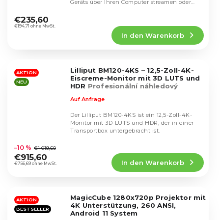
Geräts über Ihren Computer streamen oder
Die
speichern können.
durchschnittliche
€235,60
Produktbewertung
€194,71 ohne MwSt.
In den Warenkorb
ist
4,8
von
5
Lilliput BM120-4KS – 12,5-Zoll-4K-
Sternen.
AKTION
Eiscreme-Monitor mit 3D LUTS und
NEU
HDR
Profesionální náhledový
monitor + hardcase
Auf Anfrage
Der Lilliput BM120-4KS ist ein 12,5-Zoll-4K-
Monitor mit 3D-LUTS und HDR, der in einer
Transportbox untergebracht ist.
Die
durchschnittliche
–10 %
€1 019,60
Produktbewertung
€915,60
In den Warenkorb
ist
€756,69 ohne MwSt.
4,8
von
5
MagicCube 1280x720p Projektor mit
Sternen.
AKTION
4K Unterstützung, 260 ANSI,
BESTSELLER
Android 11 System