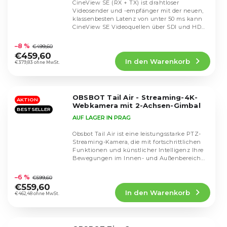
CineView SE (RX + TX) ist drahtloser
Videosender und -empfänger mit der neuen,
klassenbesten Latenz von unter 50 ms kann
CineView SE Videoquellen über SDI und HDMI
Die
mit bis zu...
durchschnittliche
–8 %
€499,60
Produktbewertung
€459,60
In den Warenkorb
ist
€379,83 ohne MwSt.
4,7
von
5
OBSBOT Tail Air - Streaming-4K-
Sternen.
AKTION
Webkamera mit 2-Achsen-Gimbal
BESTSELLER
AUF LAGER IN PRAG
Obsbot Tail Air ist eine leistungsstarke PTZ-
Streaming-Kamera, die mit fortschrittlichen
Funktionen und künstlicher Intelligenz Ihre
Bewegungen im Innen- und Außenbereich...
Die
durchschnittliche
–6 %
€599,60
Produktbewertung
€559,60
In den Warenkorb
ist
€462,48 ohne MwSt.
4,7
von
5