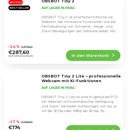
OBSBOT Tiny 2
Sternen.
AKTION
AUF LAGER IN PRAG
BESTSELLER
OBSBOT Tiny 2 ist eine fortschrittliche 4K-
Webcam, die innovative Funktionen wie die
Fernsteuerung von Schwenk-, Neige- und
Zoom-Bewegungen per Software bietet. Mit
der...
Die
durchschnittliche
–24 %
€379,60
Produktbewertung
€287,60
In den Warenkorb
ist
€237,69 ohne MwSt.
4,6
von
5
OBSBOT Tiny 2 Lite – professionelle
Sternen.
Webcam mit KI-Funktionen
AUF LAGER IN PRAG
OBSBOT Tiny 2 Lite ist eine KI-gestützte PTZ-
4K-Webcam mit automatischer Verfolgung
und Zoom. Sie bietet Auflösungen von bis zu
4K bei 30 fps oder 1080p bei 60 fps. Es
Die
verfügt...
durchschnittliche
–27 %
€239,60
Produktbewertung
€174