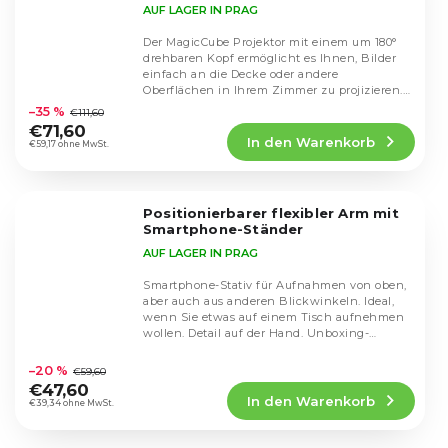
AUF LAGER IN PRAG
Der MagicCube Projektor mit einem um 180°
drehbaren Kopf ermöglicht es Ihnen, Bilder
einfach an die Decke oder andere
Die
Oberflächen in Ihrem Zimmer zu projizieren.
durchschnittliche
Dank der...
–35 %
€111,60
Produktbewertung
€71,60
In den Warenkorb
ist
€59,17 ohne MwSt.
4,7
von
5
Positionierbarer flexibler Arm mit
Sternen.
Smartphone-Ständer
AUF LAGER IN PRAG
Smartphone-Stativ für Aufnahmen von oben,
aber auch aus anderen Blickwinkeln. Ideal,
wenn Sie etwas auf einem Tisch aufnehmen
wollen. Detail auf der Hand. Unboxing-
Die
Produkte,...
durchschnittliche
–20 %
€59,60
Produktbewertung
€47,60
In den Warenkorb
ist
€39,34 ohne MwSt.
4,5
von