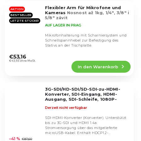
5
Flexibler Arm für Mikrofone und
Sternen.
AKTION
Kameras
Nosnost až 1kg, 1/4", 3/8" i
BESTSELLER
5/8" závit
LETZTE STÜCKE!
AUF LAGER IN PRAG
Mikrofonhalterung mit Scharniersystem und
Schnellspannhebel zur Befestigung des
Stativs an der Tischplatte.
Die
durchschnittliche
€53,16
Produktbewertung
€43,93 ohne MwSt.
In den Warenkorb
ist
4,3
von
5
3G-SDI/HD-SDI/SD-SDI-zu-HDMI-
Sternen.
Konverter, SDI-Eingang, HDMI-
Ausgang, SDI-Schleife, 1080P-
Splitter, HDCP 1.3-Unterstützung für
Derzeit nicht verfügbar
TV-Kameras
SDI-HDMI-Konverter (Konverter). Unterstützt
bis zu 3G-SDI und HDMI 1.4a.
Stromversorgung über das mitgelieferte
Die
microUSB-Kabel. Enthält HDCP1.2-
durchschnittliche
Entschlüsselung für TV-Zwecke.
–41 %
€87,60