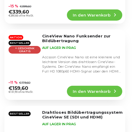
durchschnittliche
–15 %
€399,60
Produktbewertung
€339,60
In den Warenkorb
ist
€280,66 ohne MwSt.
4,8
von
5
CineView Nano Funksender zur
Sternen.
AKTION
Bildübertragung
BESTSELLER
AUF LAGER IN PRAG
+ GESCHENK
GRATIS
Accsoon CineView Nano ist eine kleinere und
leichtere Version des drahtlosen CineView-
Systems. Der CineView Nano empfängt ein
Full HD 1080p60 HDMI-Signal über den HDMI-
Die
Anschluss...
durchschnittliche
–11 %
€179,60
Produktbewertung
€159,60
In den Warenkorb
ist
€131,90 ohne MwSt.
4,5
von
5
Drahtloses Bildübertragungssystem
Sternen.
BESTSELLER
CineView SE (SDI und HDMI)
AUF LAGER IN PRAG