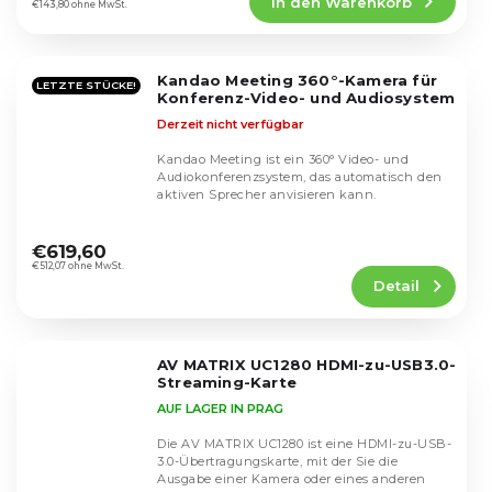
In den Warenkorb
ist
€143,80 ohne MwSt.
4,4
von
5
Kandao Meeting 360°-Kamera für
Sternen.
LETZTE STÜCKE!
Konferenz-Video- und Audiosystem
Derzeit nicht verfügbar
Kandao Meeting ist ein 360° Video- und
Audiokonferenzsystem, das automatisch den
aktiven Sprecher anvisieren kann.
Die
durchschnittliche
€619,60
Produktbewertung
€512,07 ohne MwSt.
Detail
ist
4,6
von
5
AV MATRIX UC1280 HDMI-zu-USB3.0-
Sternen.
Streaming-Karte
AUF LAGER IN PRAG
Die AV MATRIX UC1280 ist eine HDMI-zu-USB-
3.0-Übertragungskarte, mit der Sie die
Ausgabe einer Kamera oder eines anderen