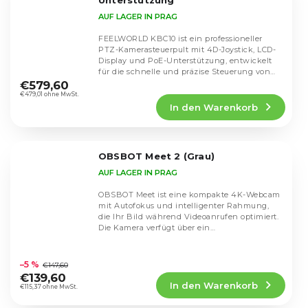
Unterstützung
AUF LAGER IN PRAG
FEELWORLD KBC10 ist ein professioneller
PTZ-Kamerasteuerpult mit 4D-Joystick, LCD-
Display und PoE-Unterstützung, entwickelt
Die
für die schnelle und präzise Steuerung von
durchschnittliche
bis zu 255...
€579,60
Produktbewertung
€479,01 ohne MwSt.
In den Warenkorb
ist
5,0
von
5
OBSBOT Meet 2 (Grau)
Sternen.
AUF LAGER IN PRAG
OBSBOT Meet ist eine kompakte 4K-Webcam
mit Autofokus und intelligenter Rahmung,
die Ihr Bild während Videoanrufen optimiert.
Die Kamera verfügt über ein
Weitwinkelobjektiv und...
Die
durchschnittliche
–5 %
€147,60
Produktbewertung
€139,60
In den Warenkorb
ist
€115,37 ohne MwSt.
4,8