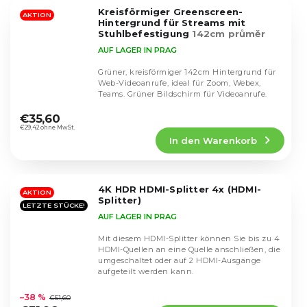
5
Kreisförmiger Greenscreen-
Sternen.
AKTION
Hintergrund für Streams mit
Stuhlbefestigung
142cm průměr
AUF LAGER IN PRAG
Grüner, kreisförmiger 142cm Hintergrund für
Web-Videoanrufe, ideal für Zoom, Webex,
Teams. Grüner Bildschirm für Videoanrufe.
Die
durchschnittliche
€35,60
Produktbewertung
€29,42 ohne MwSt.
In den Warenkorb
ist
4,3
von
5
4K HDR HDMI-Splitter 4x (HDMI-
Sternen.
AKTION
Splitter)
LETZTE STÜCKE!
AUF LAGER IN PRAG
Mit diesem HDMI-Splitter können Sie bis zu 4
HDMI-Quellen an eine Quelle anschließen, die
umgeschaltet oder auf 2 HDMI-Ausgänge
aufgeteilt werden kann.
Die
durchschnittliche
–38 %
€51,60
Produktbewertung