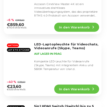
Accsoon CineView Master 4K ist ein
innovatives drahtloses
Videoübertragungssystem, das das proprietäre
Die
RTMS 4.0-Protokoll von Accsoon verwendet
durchschnittliche
und einen leistungsstarken...
–6 %
€919,60
Produktbewertung
€859,60
In den Warenkorb
ist
€710,41 ohne MwSt.
4,5
von
5
LED-Laptopleuchte für Videochats,
Sternen.
AKTION
Videoanrufe (Skype, Teams)
LETZTE STÜCKE!
AUF LAGER IN PRAG
Kompakte LED-Leuchte für Videoanrufe
(Skype, Teams) mit integriertem Akku und
5600K Temperatur von Ulanzi.
Die
durchschnittliche
–40 %
€39,60
Produktbewertung
€23,60
In den Warenkorb
ist
€19,50 ohne MwSt.
4,3
von
5
5in1 HDMI Switch (Switch) bis zu 5