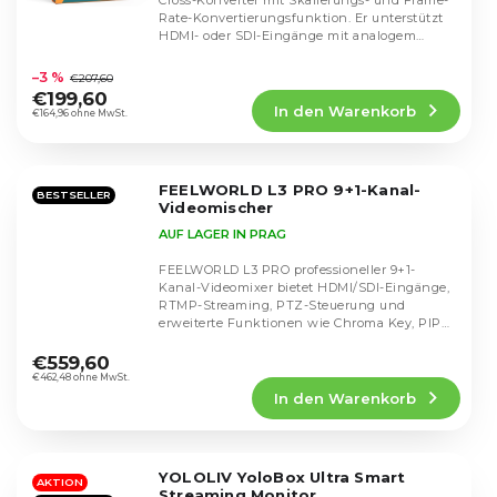
Cross-Konverter mit Skalierungs- und Frame-
Rate-Konvertierungsfunktion. Er unterstützt
HDMI- oder SDI-Eingänge mit analogem
Die
Audio-Embedding...
durchschnittliche
–3 %
€207,60
Produktbewertung
€199,60
In den Warenkorb
ist
€164,96 ohne MwSt.
4,7
von
5
FEELWORLD L3 PRO 9+1-Kanal-
Sternen.
BESTSELLER
Videomischer
AUF LAGER IN PRAG
FEELWORLD L3 PRO professioneller 9+1-
Kanal-Videomixer bietet HDMI/SDI-Eingänge,
RTMP-Streaming, PTZ-Steuerung und
erweiterte Funktionen wie Chroma Key, PIP
Die
oder Aufnahme. Eine...
durchschnittliche
€559,60
Produktbewertung
€462,48 ohne MwSt.
In den Warenkorb
ist
5,0
von
5
YOLOLIV YoloBox Ultra Smart
Sternen.
AKTION
Streaming Monitor