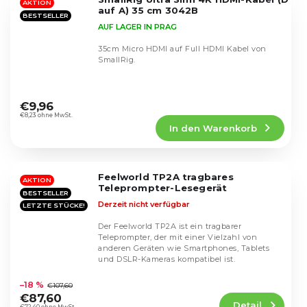
Sternen.
AKTION
auf A) 35 cm 3042B
BESTSELLER
AUF LAGER IN PRAG
35cm Micro HDMI auf Full HDMI Kabel von
SmallRig.
Die
durchschnittliche
€9,96
Produktbewertung
€8,23 ohne MwSt.
In den Warenkorb
ist
5,0
von
5
Feelworld TP2A tragbares
Sternen.
AKTION
Teleprompter-Lesegerät
BESTSELLER
Derzeit nicht verfügbar
LETZTE STÜCKE!
Der Feelworld TP2A ist ein tragbarer
Teleprompter, der mit einer Vielzahl von
anderen Geräten wie Smartphones, Tablets
und DSLR-Kameras kompatibel ist.
Die
durchschnittliche
–18 %
€107,60
Produktbewertung
€87,60
Detail