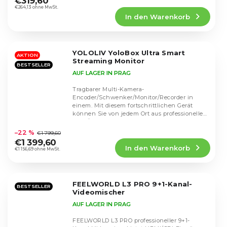
€319,60
Produktbewertung
€264,13 ohne MwSt.
In den Warenkorb
ist
4,9
von
5
YOLOLIV YoloBox Ultra Smart
Sternen.
AKTION
Streaming Monitor
BESTSELLER
AUF LAGER IN PRAG
Tragbarer Multi-Kamera-
Encoder/Schwenker/Monitor/Recorder in
einem. Mit diesem fortschrittlichen Gerät
können Sie von jedem Ort aus professionelle
Die
Live-Übertragungen erstellen,...
durchschnittliche
–22 %
€1 799,60
Produktbewertung
€1 399,60
In den Warenkorb
ist
€1 156,69 ohne MwSt.
5,0
von
5
FEELWORLD L3 PRO 9+1-Kanal-
Sternen.
BESTSELLER
Videomischer
AUF LAGER IN PRAG
FEELWORLD L3 PRO professioneller 9+1-