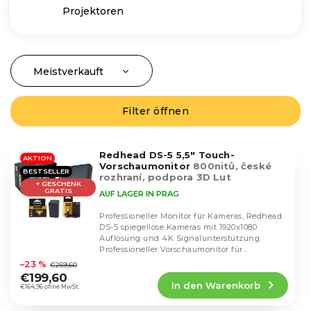
Projektoren
Meistverkauft
P
r
Günstigste
o
Filter öffnen
L
Teuerste
d
i
u
Alphabetisch
s
k
Redhead DS-5 5,5" Touch-
t
AKTION
Vorschaumonitor
800nitů, české
t
BESTSELLER
e
rozhraní, podpora 3D Lut
s
+ GESCHENK
d
GRATIS
AUF LAGER IN PRAG
o
e
r
Professioneller Monitor für Kameras, Redhead
r
DS-5 spiegellose Kameras mit 1920x1080
t
P
Auflösung und 4K Signalunterstützung.
i
Die
Professioneller Vorschaumonitor für
r
durchschnittliche
e
Videofilmer.
–23 %
€259,60
o
Produktbewertung
r
€199,60
d
In den Warenkorb
ist
€164,96 ohne MwSt.
u
u
5,0
n