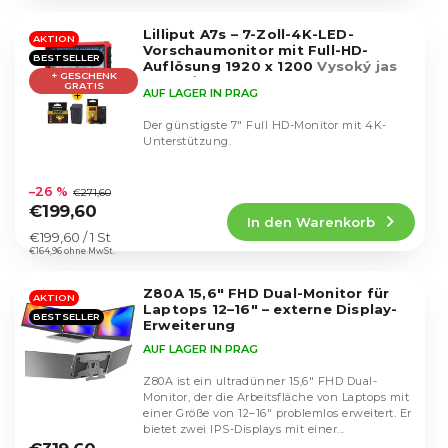
k
von
g
5
t
Lilliput A7s – 7-Zoll-4K-LED-
Sternen.
AKTION
e
Vorschaumonitor mit Full-HD-
BESTSELLER
Auflösung 1920 x 1200
Vysoký jas
+ GESCHENK
500cd/m²
GRATIS
AUF LAGER IN PRAG
Der günstigste 7" Full HD-Monitor mit 4K-
Unterstützung.
Die
durchschnittliche
–26 %
€271,60
Produktbewertung
€199,60
In den Warenkorb
ist
Verkaufspreis:
€199,60 / 1 St
4,6
€164,96 ohne MwSt.
von
5
Z80A 15,6" FHD Dual-Monitor für
Sternen.
AKTION
Laptops 12–16" – externe Display-
BESTSELLER
Erweiterung
AUF LAGER IN PRAG
Z80A ist ein ultradünner 15,6" FHD Dual-
Monitor, der die Arbeitsfläche von Laptops mit
einer Größe von 12–16" problemlos erweitert. Er
Die
bietet zwei IPS-Displays mit einer...
durchschnittliche