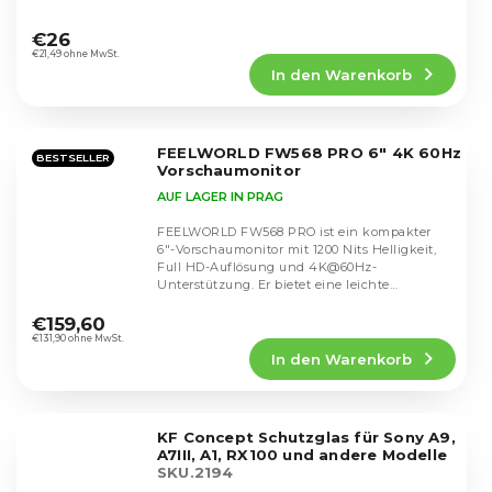
Die
durchschnittliche
€26
Produktbewertung
€21,49 ohne MwSt.
In den Warenkorb
ist
4,6
von
5
FEELWORLD FW568 PRO 6" 4K 60Hz
Sternen.
BESTSELLER
Vorschaumonitor
AUF LAGER IN PRAG
FEELWORLD FW568 PRO ist ein kompakter
6"-Vorschaumonitor mit 1200 Nits Helligkeit,
Full HD-Auflösung und 4K@60Hz-
Unterstützung. Er bietet eine leichte
Die
Konstruktion, ideal für...
durchschnittliche
€159,60
Produktbewertung
€131,90 ohne MwSt.
In den Warenkorb
ist
4,8
von
5
KF Concept Schutzglas für Sony A9,
Sternen.
A7III, A1, RX100 und andere Modelle
SKU.2194