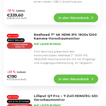
einen neuen USB-C-Anschluss am
Die
Empfänger für Live-Streaming...
durchschnittliche
–15 %
€399,60
Produktbewertung
€339,60
In den Warenkorb
ist
€280,66 ohne MwSt.
4,8
von
5
Redhead 7" 4K HDMI IPS 1920x1200
Sternen.
AKTION
Kamera-Vorschaumonitor
BESTSELLER
AUF LAGER IN PRAG
+ GESCHENK
GRATIS
Film-technica präsentiert den
konkurrenzlosen Redhead 7" HDMI IPS
1920x1200 Vorschaumonitor mit 4K Eingangs-
und Ausgangsunterstützung. Im Vergleich
Die
zum Lilliput hat er etwas...
durchschnittliche
–25 %
€255,60
Produktbewertung
€190
In den Warenkorb
ist
€157,02 ohne MwSt.
4,9
von
5
Lilliput Q7 Pro – 7-Zoll-HDMI/3G-SDI-
Sternen.
AKTION
Vorschaumonitor
LETZTE STÜCKE!
AUF LAGER IN PRAG
+ GESCHENK