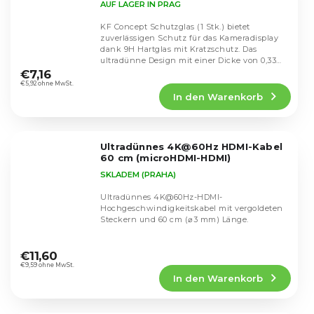
AUF LAGER IN PRAG
KF Concept Schutzglas (1 Stk.) bietet
zuverlässigen Schutz für das Kameradisplay
dank 9H Hartglas mit Kratzschutz. Das
Die
ultradünne Design mit einer Dicke von 0,33
durchschnittliche
mm bewahrt die...
€7,16
Produktbewertung
€5,92 ohne MwSt.
In den Warenkorb
ist
4,8
von
5
Ultradünnes 4K@60Hz HDMI-Kabel
Sternen.
60 cm (microHDMI-HDMI)
SKLADEM (PRAHA)
Ultradünnes 4K@60Hz-HDMI-
Hochgeschwindigkeitskabel mit vergoldeten
Steckern und 60 cm (⌀3 mm) Länge.
Die
durchschnittliche
€11,60
Produktbewertung
€9,59 ohne MwSt.
In den Warenkorb
ist
4,5
von