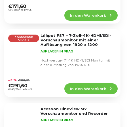
durchschnittliche
€171,60
Produktbewertung
€141,82 ohne MwSt.
In den Warenkorb
ist
4,8
von
5
Lilliput FS7 – 7-Zoll-4K-HDMI/SDI-
Sternen.
+ GESCHENK
Vorschaumonitor mit einer
GRATIS
Auflösung von 1920 x 1200
AUF LAGER IN PRAG
Hochwertiger 7" 4K HDMI/SDI Monitor mit
einer Auflösung von 1920x1200.
Die
durchschnittliche
–2 %
€299,60
Produktbewertung
€291,60
In den Warenkorb
ist
€240,99 ohne MwSt.
4,7
von
5
Accsoon CineView M7
Sternen.
Vorschaumonitor und Recorder
AUF LAGER IN PRAG