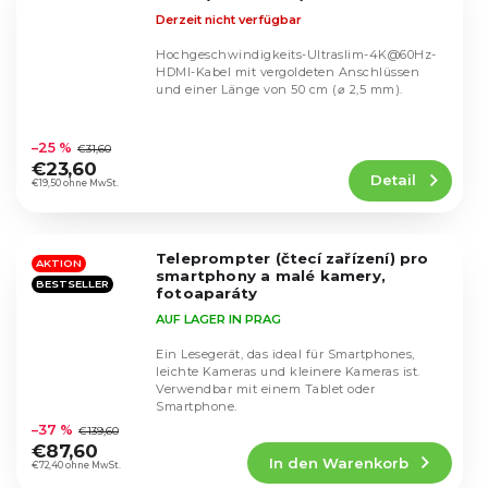
Derzeit nicht verfügbar
Hochgeschwindigkeits-Ultraslim-4K@60Hz-
HDMI-Kabel mit vergoldeten Anschlüssen
und einer Länge von 50 cm (⌀ 2,5 mm).
Die
durchschnittliche
–25 %
€31,60
Produktbewertung
€23,60
Detail
ist
€19,50 ohne MwSt.
5,0
von
5
Teleprompter (čtecí zařízení) pro
Sternen.
AKTION
smartphony a malé kamery,
BESTSELLER
fotoaparáty
AUF LAGER IN PRAG
Ein Lesegerät, das ideal für Smartphones,
leichte Kameras und kleinere Kameras ist.
Verwendbar mit einem Tablet oder
Die
Smartphone.
durchschnittliche
–37 %
€139,60
Produktbewertung
€87,60
In den Warenkorb
ist
€72,40 ohne MwSt.
4,4