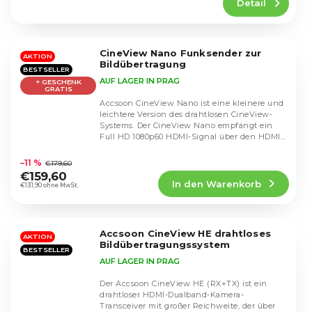
Detail
ist
4,4
von
5
CineView Nano Funksender zur
Sternen.
AKTION
Bildübertragung
BESTSELLER
AUF LAGER IN PRAG
+ GESCHENK
GRATIS
Accsoon CineView Nano ist eine kleinere und
leichtere Version des drahtlosen CineView-
Systems. Der CineView Nano empfängt ein
Full HD 1080p60 HDMI-Signal über den HDMI-
Die
Anschluss...
durchschnittliche
–11 %
€179,60
Produktbewertung
€159,60
In den Warenkorb
ist
€131,90 ohne MwSt.
4,5
von
5
Accsoon CineView HE drahtloses
Sternen.
AKTION
Bildübertragungssystem
BESTSELLER
AUF LAGER IN PRAG
Der Accsoon CineView HE (RX+TX) ist ein
drahtloser HDMI-Dualband-Kamera-
Transceiver mit großer Reichweite, der über