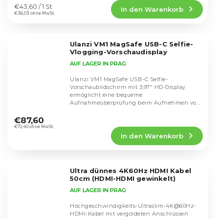
Produktbewertung
Verkaufspreis:
€43,60 / 1 St
In den Warenkorb
ist
€36,03 ohne MwSt.
4,6
von
5
Ulanzi VM1 MagSafe USB-C Selfie-
Sternen.
Vlogging-Vorschaudisplay
AUF LAGER IN PRAG
Ulanzi VM1 MagSafe USB-C Selfie-
Vorschaubildschirm mit 3,97″ HD-Display
ermöglicht eine bequeme
Aufnahmeüberprüfung beim Aufnehmen von
Die
Videos. Plug & Play-Anschluss,...
durchschnittliche
€87,60
Produktbewertung
€72,40 ohne MwSt.
In den Warenkorb
ist
5,0
von
5
Ultra dünnes 4K60Hz HDMI Kabel
Sternen.
50cm (HDMI-HDMI gewinkelt)
AUF LAGER IN PRAG
Hochgeschwindigkeits-Ultraslim-4K@60Hz-
HDMI-Kabel mit vergoldeten Anschlüssen