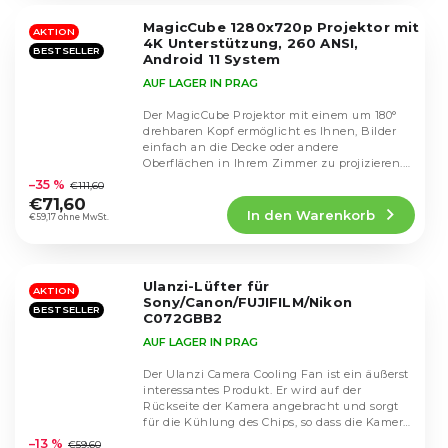
5
MagicCube 1280x720p Projektor mit
Sternen.
AKTION
4K Unterstützung, 260 ANSI,
BESTSELLER
Android 11 System
AUF LAGER IN PRAG
Der MagicCube Projektor mit einem um 180°
drehbaren Kopf ermöglicht es Ihnen, Bilder
einfach an die Decke oder andere
Die
Oberflächen in Ihrem Zimmer zu projizieren.
durchschnittliche
Dank der...
–35 %
€111,60
Produktbewertung
€71,60
In den Warenkorb
ist
€59,17 ohne MwSt.
4,7
von
5
Ulanzi-Lüfter für
Sternen.
AKTION
Sony/Canon/FUJIFILM/Nikon
BESTSELLER
C072GBB2
AUF LAGER IN PRAG
Der Ulanzi Camera Cooling Fan ist ein äußerst
interessantes Produkt. Er wird auf der
Rückseite der Kamera angebracht und sorgt
Die
für die Kühlung des Chips, so dass die Kamera
durchschnittliche
beim...
–13 %
€59,60