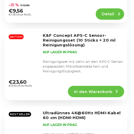
durchschnittliche
–31 %
€13,96
Produktbewertung
€9,56
Detail
ist
€7,90 ohne MwSt.
5,0
von
5
K&F Concept APS-C Sensor-
Sternen.
AKTION
Reinigungsset (10 Sticks + 20 ml
Reinigungslösung)
AUF LAGER IN PRAG
Reinigungsset mit zehn an den APS-C-Sensor
angepassten Mikrofaserstäbchen und
Reinigungsflüssigkeit.
Die
durchschnittliche
€23,60
Produktbewertung
€19,50 ohne MwSt.
In den Warenkorb
ist
4,4
von
5
Ultradünnes 4K@60Hz HDMI-Kabel
Sternen.
BESTSELLER
60 cm (HDMI-HDMI)
AUF LAGER IN PRAG