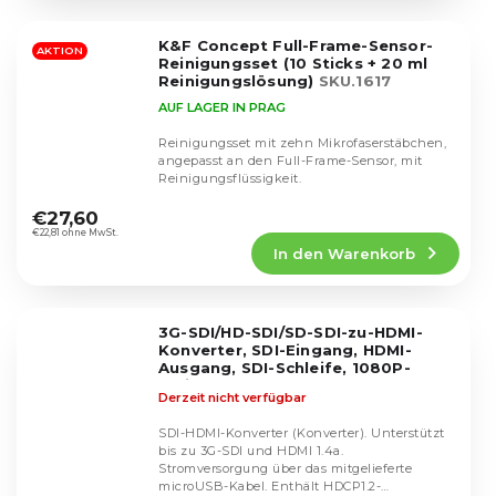
von
5
K&F Concept Full-Frame-Sensor-
Sternen.
AKTION
Reinigungsset (10 Sticks + 20 ml
Reinigungslösung)
SKU.1617
AUF LAGER IN PRAG
Reinigungsset mit zehn Mikrofaserstäbchen,
angepasst an den Full-Frame-Sensor, mit
Reinigungsflüssigkeit.
Die
durchschnittliche
€27,60
Produktbewertung
€22,81 ohne MwSt.
In den Warenkorb
ist
4,6
von
5
3G-SDI/HD-SDI/SD-SDI-zu-HDMI-
Sternen.
Konverter, SDI-Eingang, HDMI-
Ausgang, SDI-Schleife, 1080P-
Splitter, HDCP 1.3-Unterstützung für
Derzeit nicht verfügbar
TV-Kameras
SDI-HDMI-Konverter (Konverter). Unterstützt
bis zu 3G-SDI und HDMI 1.4a.
Stromversorgung über das mitgelieferte
Die
microUSB-Kabel. Enthält HDCP1.2-