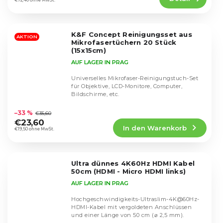
ist
€72,40 ohne MwSt.
4,5
von
5
K&F Concept Reinigungsset aus
Sternen.
AKTION
Mikrofasertüchern 20 Stück
(15x15cm)
AUF LAGER IN PRAG
Universelles Mikrofaser-Reinigungstuch-Set
für Objektive, LCD-Monitore, Computer,
Bildschirme, etc.
Die
durchschnittliche
–33 %
€35,60
Produktbewertung
€23,60
In den Warenkorb
ist
€19,50 ohne MwSt.
4,6
von
5
Ultra dünnes 4K60Hz HDMI Kabel
Sternen.
50cm (HDMI - Micro HDMI links)
AUF LAGER IN PRAG
Hochgeschwindigkeits-Ultraslim-4K@60Hz-
HDMI-Kabel mit vergoldeten Anschlüssen
und einer Länge von 50 cm (⌀ 2,5 mm).