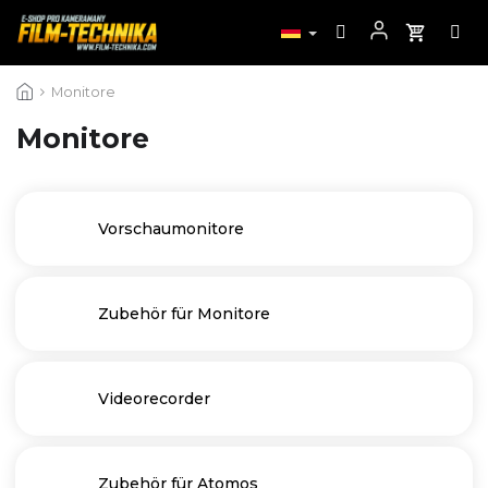
Zum
Monitore
Inhalt
springen
Monitore
Vorschaumonitore
Zubehör für Monitore
Videorecorder
Zubehör für Atomos