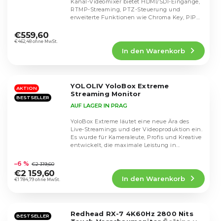
Kanal-Videomixer bietet HDMI/SDI-Eingänge,
RTMP-Streaming, PTZ-Steuerung und
erweiterte Funktionen wie Chroma Key, PIP
Die
oder Aufnahme. Eine...
durchschnittliche
€559,60
Produktbewertung
€462,48 ohne MwSt.
In den Warenkorb
ist
5,0
von
5
YOLOLIV YoloBox Extreme
Sternen.
AKTION
Streaming Monitor
BESTSELLER
AUF LAGER IN PRAG
YoloBox Extreme läutet eine neue Ära des
Live-Streamings und der Videoproduktion ein.
Es wurde für Kameraleute, Profis und Kreative
entwickelt, die maximale Leistung in...
Die
durchschnittliche
–6 %
€2 319,60
Produktbewertung
€2 159,60
In den Warenkorb
ist
€1 784,79 ohne MwSt.
4,8
von
5
Redhead RX-7 4K60Hz 2800 Nits
Sternen.
BESTSELLER