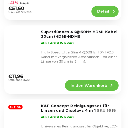
durchschnittliche
Entschlüsselung für TV-Zwecke.
–41 %
€87,60
Produktbewertung
€51,60
Detail
ist
€42,64 ohne MwSt.
4,8
von
5
Superdünnes 4K@60Hz HDMI-Kabel
Sternen.
30cm (HDMI-HDMI)
AUF LAGER IN PRAG
High-Speed Ultra Slim 4K@60Hz HDMI V2.0
Kabel mit vergoldeten Anschlüssen und einer
Länge von 30 cm (⌀ 3 mm).
Die
durchschnittliche
€11,96
Produktbewertung
€9,88 ohne MwSt.
In den Warenkorb
ist
5,0
von
5
K&F Concept Reinigungsset für
Sternen.
AKTION
Linsen und Displays 4 in 1
SKU.1618
AUF LAGER IN PRAG
Universelles Reinigungsset für Objektive, LCD-