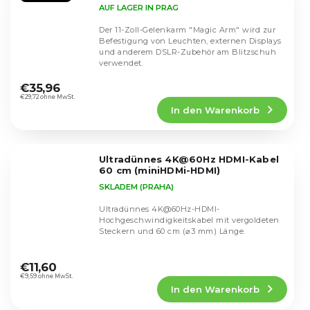
AUF LAGER IN PRAG
Der 11-Zoll-Gelenkarm "Magic Arm" wird zur
Befestigung von Leuchten, externen Displays
und anderem DSLR-Zubehör am Blitzschuh
verwendet.
Die
durchschnittliche
€35,96
Produktbewertung
€29,72 ohne MwSt.
In den Warenkorb
ist
4,7
von
5
Ultradünnes 4K@60Hz HDMI-Kabel
Sternen.
60 cm (miniHDMi-HDMI)
SKLADEM (PRAHA)
Ultradünnes 4K@60Hz-HDMI-
Hochgeschwindigkeitskabel mit vergoldeten
Steckern und 60 cm (⌀3 mm) Länge.
Die
durchschnittliche
€11,60
Produktbewertung
€9,59 ohne MwSt.
In den Warenkorb
ist
5,0