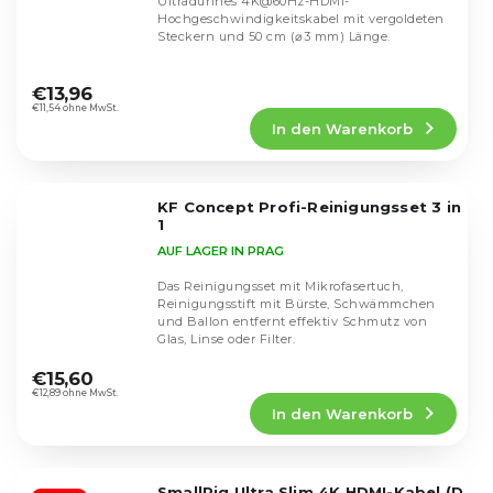
Ultradünnes 4K@60Hz-HDMI-
Hochgeschwindigkeitskabel mit vergoldeten
Steckern und 50 cm (⌀3 mm) Länge.
Die
durchschnittliche
€13,96
Produktbewertung
€11,54 ohne MwSt.
In den Warenkorb
ist
4,0
von
5
KF Concept Profi-Reinigungsset 3 in
Sternen.
1
AUF LAGER IN PRAG
Das Reinigungsset mit Mikrofasertuch,
Reinigungsstift mit Bürste, Schwämmchen
und Ballon entfernt effektiv Schmutz von
Glas, Linse oder Filter.
Die
durchschnittliche
€15,60
Produktbewertung
€12,89 ohne MwSt.
In den Warenkorb
ist
5,0
von
5
SmallRig Ultra Slim 4K HDMI-Kabel (D