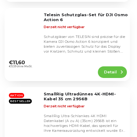
von
5
Telesin Schutzglas-Set für DJI Osmo
Sternen.
Action 6
Derzeit nicht verfügbar
Schutzgläser von TELESIN sind präzise für die
Kamera DJI Osmo Action 6 konzipiert und
bieten zuverlässigen Schutz für das Display
vor Kratzern, Schmutz und kleinen Stößen.
Die
Das...
durchschnittliche
€11,60
Produktbewertung
€9,59 ohne MwSt.
Detail
ist
5,0
von
5
SmallRig Ultradünnes 4K-HDMI-
Sternen.
AKTION
Kabel 35 cm 2956B
BESTSELLER
Derzeit nicht verfügbar
SmallRig Ultra-Schlankes 4K HDMI
Datenkabel (A zu A) (35cm) 2956B ist ein
hochwertiges HDMI-Kabel, das speziell für
Ihre Kameraausrüstung entwickelt wurde. Er
Die
ist kompatibel mit...