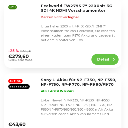
5
Feelworld FW279S 7" 2200nit 3G-
Sternen.
NEU
SDI 4K HDMI Vorschaumonitor
Derzeit nicht verfügbar
Ultra heller 2200 nit 4K 3G-SDI/HDMI 7"
Vorschaumonitor von Feelworld, Sie erhalten
einen kostenlosen F970 Akku und Ladegerät
mit dem Monitor von uns.
Die
durchschnittliche
–25 %
€375,60
Produktbewertung
€279,60
Detail
ist
€231,07 ohne MwSt.
4,8
von
5
Sony L-Akku für NP-F330, NP-F550,
Sternen.
AKTION
NP-F750, NP-F770, NP-F960/F970
BESTSELLER
AUF LAGER IN PRAG
Li-Ion Newell NP-F330, NP-F530, NP-F550,
NP-F730H, NP-F570, NP-F750, NP-F770, NP-
F960NP-F970/960/950/930 - 8600 mAh Akku
für verschiedene Arten von Kameras und
Die
Zubehör.
durchschnittliche
€43,60