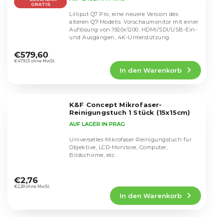
GRATIS
Lilliput Q7 Pro, eine neuere Version des
älteren Q7-Modells. Vorschaumonitor mit einer
Auflösung von 1920x1200, HDMI/SDI/USB-Ein-
und Ausgängen, 4K-Unterstützung.
Die
durchschnittliche
€579,60
Produktbewertung
€479,01 ohne MwSt.
In den Warenkorb
ist
4,9
von
5
K&F Concept Mikrofaser-
Sternen.
Reinigungstuch 1 Stück (15x15cm)
AUF LAGER IN PRAG
Universelles Mikrofaser-Reinigungstuch für
Objektive, LCD-Monitore, Computer,
Bildschirme, etc.
Die
durchschnittliche
€2,76
Produktbewertung
€2,28 ohne MwSt.
In den Warenkorb
ist
5,0
von