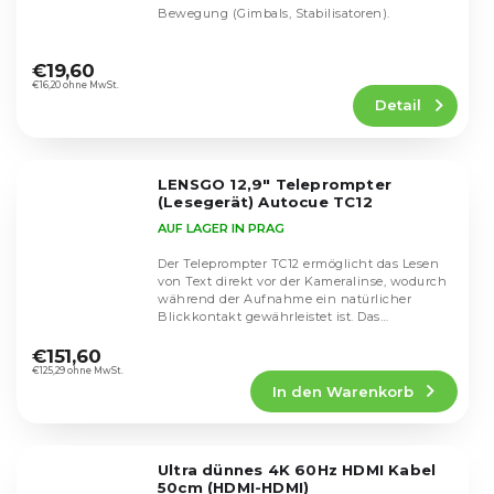
Bewegung (Gimbals, Stabilisatoren).
Die
durchschnittliche
€19,60
Produktbewertung
€16,20 ohne MwSt.
Detail
ist
4,7
von
5
LENSGO 12,9" Teleprompter
Sternen.
(Lesegerät) Autocue TC12
AUF LAGER IN PRAG
Der Teleprompter TC12 ermöglicht das Lesen
von Text direkt vor der Kameralinse, wodurch
während der Aufnahme ein natürlicher
Blickkontakt gewährleistet ist. Das
Die
hochwertige...
durchschnittliche
€151,60
Produktbewertung
€125,29 ohne MwSt.
In den Warenkorb
ist
4,5
von
5
Ultra dünnes 4K 60Hz HDMI Kabel
Sternen.
50cm (HDMI-HDMI)