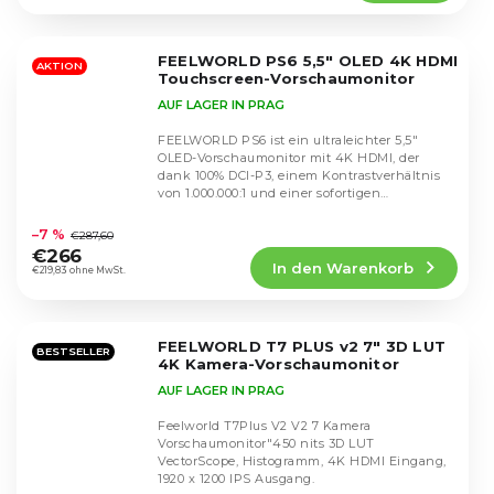
5,0
von
5
FEELWORLD PS6 5,5" OLED 4K HDMI
Sternen.
AKTION
Touchscreen-Vorschaumonitor
AUF LAGER IN PRAG
FEELWORLD PS6 ist ein ultraleichter 5,5"
OLED-Vorschaumonitor mit 4K HDMI, der
dank 100% DCI-P3, einem Kontrastverhältnis
von 1.000.000:1 und einer sofortigen
Die
Reaktionszeit von...
durchschnittliche
–7 %
€287,60
Produktbewertung
€266
In den Warenkorb
ist
€219,83 ohne MwSt.
5,0
von
5
FEELWORLD T7 PLUS v2 7" 3D LUT
Sternen.
BESTSELLER
4K Kamera-Vorschaumonitor
AUF LAGER IN PRAG
Feelworld T7Plus V2 V2 7 Kamera
Vorschaumonitor"450 nits 3D LUT
VectorScope, Histogramm, 4K HDMI Eingang,
1920 x 1200 IPS Ausgang.
Die