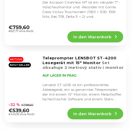
Der Accsoon CineView M7 ist ein robuster 7″-
Vorschaumonitor und -Recorder mit Gorilla
Glass Victus-Touchscreen (1920 × 1200, 1000
Nits, Rec.709, Delta E < 2) und...
Die
durchschnittliche
€759,60
Produktbewertung
€627,77 ohne MwSt.
In den Warenkorb
ist
5,0
von
5
Teleprompter LENSBOT ST-4200
Sternen.
AKTION
Lesegerät mit 15" Monitor
Set
BESTSELLER
obsahuje 2 metrový stativ i monitor
15"
AUF LAGER IN PRAG
Lensbot ST-4200 ist ein professionelles
Ablesegerät, ein so genannter Teleprompter,
der mit einem 15"-Monitor, einem Metallkoffer,
Die
tschechischer Software und einem Stativ...
durchschnittliche
–32 %
€799,60
Produktbewertung
€539,60
In den Warenkorb
ist
€445,95 ohne MwSt.
4,6
von
5