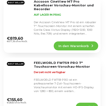
Accsoon CineView M7 Pro
Sternen.
BESTSELLER
Kabelloser Vorschau-Monitor und
Recorder
AUF LAGER IN PRAG
Der Accsoon CineView M7 Pro ist ein robuster
7″-Touchscreen-Monitor mit einem scharfen
Gorilla Glass Victus-Display (1920×1200, 1000
Die
Nits, Rec.709) und einem integrierten...
durchschnittliche
€819,60
Produktbewertung
€677,36 ohne MwSt.
In den Warenkorb
ist
4,5
von
5
FEELWORLD FW759 PRO 7"
Sternen.
BESTSELLER
Touchscreen-Vorschau-Monitor
Derzeit nicht verfügbar
FEELWORLD FW759 PRO ist ein
professioneller 7-Zoll-Touchscreen-
Vorschaumonitor mit einem HD-IPS-Display
von 1280 × 800, einem weiten
Die
Betrachtungswinkel von 178° und präziser...
durchschnittliche
€155,60
Produktbewertung
€128,60 ohne MwSt.