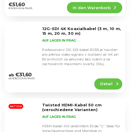
Produktbewertung
€51,60
In den Warenkorb
ist
€42,64 ohne MwSt.
4,5
von
5
12G-SDI 4K Koaxialkabel (3 m, 10 m,
Sternen.
15 m, 20 m, 30 m)
AUF LAGER IN PRAG
Profesionální 12G-SDI kabel RG59 je navržen
pro přenos video signálu v rozlišení až 4K při
60 snímcích za sekundu bez rušení a se
zachováním maximální kvality. Díky
Die
impedanci 75...
durchschnittliche
€31,60
ab
Produktbewertung
ab €26,12 ohne MwSt.
Detail
ist
4,8
von
5
Twisted HDMI-Kabel 50 cm
Sternen.
AKTION
(verschiedene Varianten)
AUF LAGER IN PRAG
HDMI-Kabel mit verdrilltem Ende "L". Ideal für
Vorschaumonitore und Monitore in