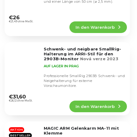
und einer Länge von 50 cm (⌀ 2,5 mm).
Die
durchschnittliche
€26
Produktbewertung
€21,49 ohne MwSt.
In den Warenkorb
ist
4,8
von
5
Schwenk- und neigbare SmallRig-
Sternen.
Halterung im ARRI-Stil für den
2903B-Monitor
Nová verze 2023
AUF LAGER IN PRAG
Professionelle SmallRig 2903B Schwenk- und
Neigehalterung für externe
Vorschaumonitore.
Die
durchschnittliche
€31,60
Produktbewertung
€26,12 ohne MwSt.
In den Warenkorb
ist
5,0
von
5
MAGIC ARM Gelenkarm MA-11 mit
Sternen.
AKTION
Klemme
BESTSELLER