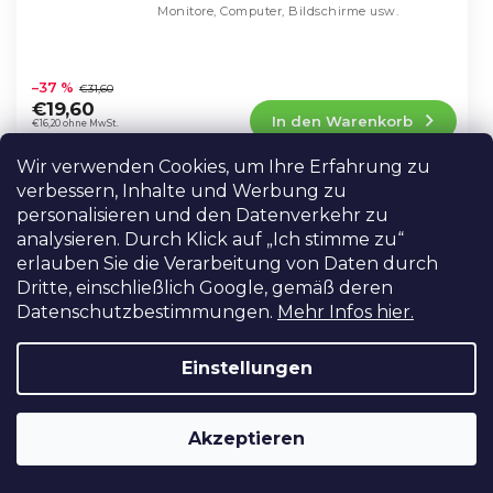
Monitore, Computer, Bildschirme usw.
Die
durchschnittliche
–37 %
€31,60
Produktbewertung
€19,60
In den Warenkorb
ist
€16,20 ohne MwSt.
4,8
von
Wir verwenden Cookies, um Ihre Erfahrung zu
5
verbessern, Inhalte und Werbung zu
3in1 HDMI-Switch bis zu 3 Ports +
Sternen.
personalisieren und den Datenverkehr zu
Fernbedienung
analysieren. Durch Klick auf „Ich stimme zu“
AUF LAGER IN PRAG
erlauben Sie die Verarbeitung von Daten durch
HDMI-Schalter, mit dem Sie die
Dritte, einschließlich Google, gemäß deren
entsprechende HDMI-Signalquelle auswählen
Datenschutzbestimmungen.
Mehr Infos hier.
können. Ideal für den Anschluss von HDMI-
Eingängen in Klassenzimmern,
Die
Schneideräumen oder zu Hause.
durchschnittliche
Einstellungen
€15,60
Produktbewertung
€12,89 ohne MwSt.
In den Warenkorb
ist
4,4
Akzeptieren
von
5
FEELWORLD L4 Multikamera-
Sternen.
AKTION