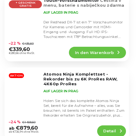
Touch-Vorschaumonitor
Čeština v
+ GESCHENK
menu, baterie s nabíječkou zdarma
GRATIS
AUF LAGER IN PRAG
Der Redhead DX-7 ist ein 7" Vorschaumonitor
für Kameras und Camcorder mit HDMI-
Eingang und -Ausgang. Full HD IPS-
Die
Touchscreen mit 178° Betrachtungswinkel.
durchschnittliche
Der Monitor verfügt...
–22 %
€435,60
Produktbewertung
€339,60
In den Warenkorb
ist
€280,66 ohne MwSt.
4,7
von
5
Atomos Ninja Komplettset -
Sternen.
AKTION
Rekorder bis zu 6K ProRes RAW,
4K60p ProRes
AUF LAGER IN PRAG
Holen Sie sich das komplette Atomos Ninja
Set, bereit für die Aufnahme – alles, was Sie
brauchen, ist bereits im Paket enthalten. Zum
Die
Rekorder erhalten Sie Originalzubehör, plus...
durchschnittliche
–24 %
€1 159,60
Produktbewertung
€879,60
ab
Detail
ist
ab €726,94 ohne MwSt.