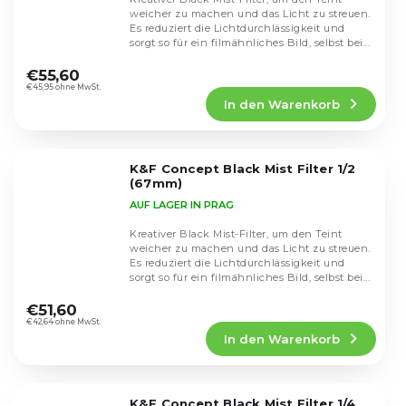
weicher zu machen und das Licht zu streuen.
Es reduziert die Lichtdurchlässigkeit und
sorgt so für ein filmähnliches Bild, selbst bei...
Die
durchschnittliche
€55,60
Produktbewertung
€45,95 ohne MwSt.
In den Warenkorb
ist
4,4
von
5
K&F Concept Black Mist Filter 1/2
Sternen.
(67mm)
AUF LAGER IN PRAG
Kreativer Black Mist-Filter, um den Teint
weicher zu machen und das Licht zu streuen.
Es reduziert die Lichtdurchlässigkeit und
sorgt so für ein filmähnliches Bild, selbst bei...
Die
durchschnittliche
€51,60
Produktbewertung
€42,64 ohne MwSt.
In den Warenkorb
ist
4,7
von
5
K&F Concept Black Mist Filter 1/4