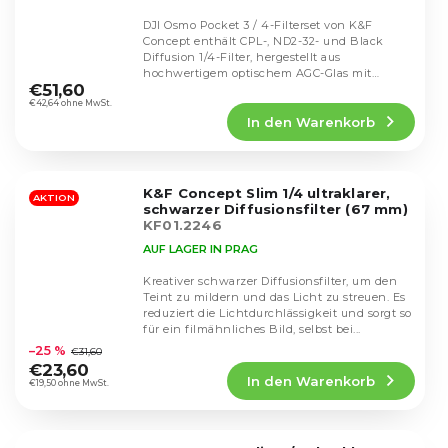
DJI Osmo Pocket 3 / 4-Filterset von K&F
Concept enthält CPL-, ND2-32- und Black
Diffusion 1/4-Filter, hergestellt aus
Die
hochwertigem optischem AGC-Glas mit
durchschnittliche
€51,60
mehreren...
Produktbewertung
€42,64 ohne MwSt.
In den Warenkorb
ist
4,4
von
5
K&F Concept Slim 1/4 ultraklarer,
Sternen.
AKTION
schwarzer Diffusionsfilter (67 mm)
KF01.2246
AUF LAGER IN PRAG
Kreativer schwarzer Diffusionsfilter, um den
Teint zu mildern und das Licht zu streuen. Es
reduziert die Lichtdurchlässigkeit und sorgt so
Die
für ein filmähnliches Bild, selbst bei...
durchschnittliche
–25 %
€31,60
Produktbewertung
€23,60
In den Warenkorb
ist
€19,50 ohne MwSt.
4,8
von
5