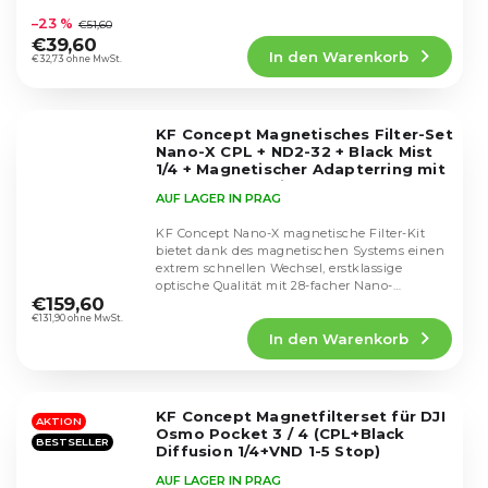
Charakter verleiht....
durchschnittliche
–23 %
€51,60
Produktbewertung
€39,60
In den Warenkorb
ist
€32,73 ohne MwSt.
4,8
von
5
KF Concept Magnetisches Filter-Set
Sternen.
Nano-X CPL + ND2-32 + Black Mist
1/4 + Magnetischer Adapterring mit
Deckel und Etui (82mm)
SKU.2500
AUF LAGER IN PRAG
KF Concept Nano-X magnetische Filter-Kit
bietet dank des magnetischen Systems einen
extrem schnellen Wechsel, erstklassige
Die
optische Qualität mit 28-facher Nano-
durchschnittliche
€159,60
Beschichtung und...
Produktbewertung
€131,90 ohne MwSt.
In den Warenkorb
ist
5,0
von
5
KF Concept Magnetfilterset für DJI
Sternen.
AKTION
Osmo Pocket 3 / 4 (CPL+Black
BESTSELLER
Diffusion 1/4+VND 1-5 Stop)
SKU.2148
AUF LAGER IN PRAG