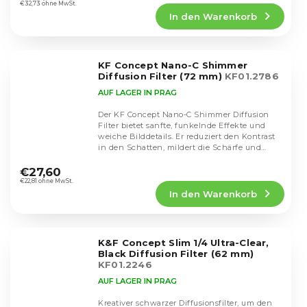
Produktbewertung
€32,73 ohne MwSt.
In den Warenkorb
ist
4,6
von
5
KF Concept Nano-C Shimmer
Sternen.
Diffusion Filter (72 mm)
KF01.2786
AUF LAGER IN PRAG
Der KF Concept Nano-C Shimmer Diffusion
Filter bietet sanfte, funkelnde Effekte und
weiche Bilddetails. Er reduziert den Kontrast
in den Schatten, mildert die Schärfe und
Die
erhöht...
durchschnittliche
€27,60
Produktbewertung
€22,81 ohne MwSt.
In den Warenkorb
ist
4,8
von
5
K&F Concept Slim 1/4 Ultra-Clear,
Sternen.
Black Diffusion Filter (62 mm)
KF01.2246
AUF LAGER IN PRAG
Kreativer schwarzer Diffusionsfilter, um den