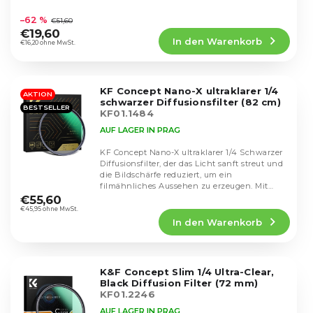
i
Die
Charakter verleiht....
o
durchschnittliche
e
–62 %
€51,60
d
Produktbewertung
r
€19,60
u
In den Warenkorb
ist
€16,20 ohne MwSt.
u
k
4,6
n
von
t
g
5
e
KF Concept Nano-X ultraklarer 1/4
Sternen.
AKTION
schwarzer Diffusionsfilter (82 cm)
BESTSELLER
KF01.1484
AUF LAGER IN PRAG
KF Concept Nano-X ultraklarer 1/4 Schwarzer
Diffusionsfilter, der das Licht sanft streut und
die Bildschärfe reduziert, um ein
Die
filmähnliches Aussehen zu erzeugen. Mit
durchschnittliche
einer...
€55,60
Produktbewertung
€45,95 ohne MwSt.
In den Warenkorb
ist
4,5
von
5
K&F Concept Slim 1/4 Ultra-Clear,
Sternen.
Black Diffusion Filter (72 mm)
KF01.2246
AUF LAGER IN PRAG