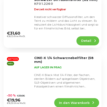
KF01.2260
Derzeit nicht verfügbar
Kreativer schwarzer Diffusionsfilter, um den
Teint zu mildern und das Licht zu streuen. Es
reduziert die Lichtdurchlässigkeit und sorgt so
Die
für ein filmähnliches Bild, selbst bei...
durchschnittliche
€31,60
Produktbewertung
€26,12 ohne MwSt.
Detail
ist
4,6
von
5
CINE-X 1/4 Schwarznebelfilter (58
Sternen.
AKTION
mm)
NEU
AUF LAGER IN PRAG
CINE-X Black Mist 1/4-Filter, der flachen,
sterilen Bildern auf spiegellosen Objektiven,
SLR-Objektiven und allgemeinen
Fotoobjektiven einen filmähnlichen
Die
Charakter verleiht....
durchschnittliche
–50 %
€39,96
Produktbewertung
€19,96
In den Warenkorb
ist
€16,50 ohne MwSt.