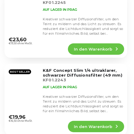
KF01.2245
AUF LAGER IN PRAG
Kreativer schwarzer Diffusionsfilter, um den
Teint zu mildern und das Licht zu streuen. Es
reduziert die Lichtdurchlässigkeit und sorgt so
Die
für ein filmähnliches Bild, selbst bei...
durchschnittliche
€23,60
Produktbewertung
€19,50 ohne MwSt.
In den Warenkorb
ist
5,0
von
5
K&F Concept Slim 1/4 ultraklarer,
Sternen.
BESTSELLER
schwarzer Diffusionsfilter (49 mm)
KF01.2243
AUF LAGER IN PRAG
Kreativer schwarzer Diffusionsfilter, um den
Teint zu mildern und das Licht zu streuen. Es
reduziert die Lichtdurchlässigkeit und sorgt so
Die
für ein filmähnliches Bild, selbst bei...
durchschnittliche
€19,96
Produktbewertung
€16,50 ohne MwSt.
In den Warenkorb
ist
4,9