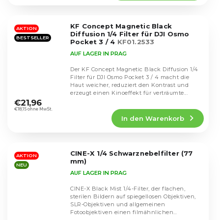
4,5
von
5
KF Concept Magnetic Black
Sternen.
AKTION
Diffusion 1/4 Filter für DJI Osmo
BESTSELLER
Pocket 3 / 4
KF01.2533
AUF LAGER IN PRAG
Der KF Concept Magnetic Black Diffusion 1/4
Filter für DJI Osmo Pocket 3 / 4 macht die
Haut weicher, reduziert den Kontrast und
Die
erzeugt einen Kinoeffekt für verträumte...
durchschnittliche
€21,96
Produktbewertung
€18,15 ohne MwSt.
In den Warenkorb
ist
4,7
von
5
CINE-X 1/4 Schwarznebelfilter (77
Sternen.
AKTION
mm)
NEU
AUF LAGER IN PRAG
CINE-X Black Mist 1/4-Filter, der flachen,
sterilen Bildern auf spiegellosen Objektiven,
SLR-Objektiven und allgemeinen
Fotoobjektiven einen filmähnlichen
Die