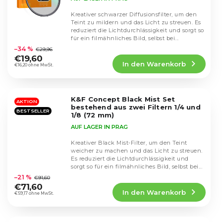
Kreativer schwarzer Diffusionsfilter, um den
Teint zu mildern und das Licht zu streuen. Es
reduziert die Lichtdurchlässigkeit und sorgt so
Die
für ein filmähnliches Bild, selbst bei...
durchschnittliche
–34 %
€29,96
Produktbewertung
€19,60
In den Warenkorb
ist
€16,20 ohne MwSt.
4,8
von
5
K&F Concept Black Mist Set
Sternen.
AKTION
bestehend aus zwei Filtern 1/4 und
BESTSELLER
1/8 (72 mm)
AUF LAGER IN PRAG
Kreativer Black Mist-Filter, um den Teint
weicher zu machen und das Licht zu streuen.
Es reduziert die Lichtdurchlässigkeit und
Die
sorgt so für ein filmähnliches Bild, selbst bei...
durchschnittliche
–21 %
€91,60
Produktbewertung
€71,60
In den Warenkorb
ist
€59,17 ohne MwSt.
3,7
von
5