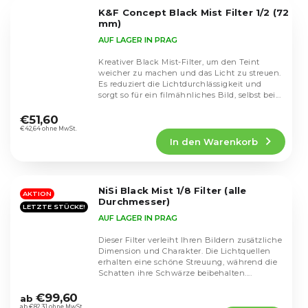
5
K&F Concept Black Mist Filter 1/2 (72
Sternen.
mm)
AUF LAGER IN PRAG
Kreativer Black Mist-Filter, um den Teint
weicher zu machen und das Licht zu streuen.
Es reduziert die Lichtdurchlässigkeit und
sorgt so für ein filmähnliches Bild, selbst bei...
Die
durchschnittliche
€51,60
Produktbewertung
€42,64 ohne MwSt.
In den Warenkorb
ist
5,0
von
5
NiSi Black Mist 1/8 Filter (alle
Sternen.
AKTION
Durchmesser)
LETZTE STÜCKE!
AUF LAGER IN PRAG
Dieser Filter verleiht Ihren Bildern zusätzliche
Dimension und Charakter. Die Lichtquellen
erhalten eine schöne Streuung, während die
Schatten ihre Schwärze beibehalten....
Die
durchschnittliche
€99,60
ab
ab €82,31 ohne MwSt.