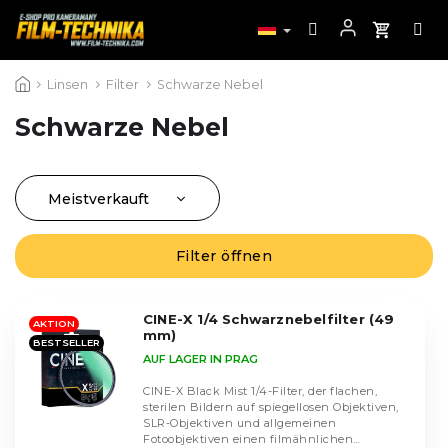
Zum
Linsen
Filter
Schwarze Nebel
Inhalt
springen
Schwarze Nebel
Meistverkauft
P
r
Günstigste
L
o
Filter öffnen
i
Teuerste
d
s
u
Alphabetisch
t
k
CINE-X 1/4 Schwarznebelfilter (49
AKTION
e
mm)
t
BESTSELLER
d
AUF LAGER IN PRAG
s
e
o
CINE-X Black Mist 1/4-Filter, der flachen,
r
r
sterilen Bildern auf spiegellosen Objektiven,
P
SLR-Objektiven und allgemeinen
t
r
Fotoobjektiven einen filmähnlichen