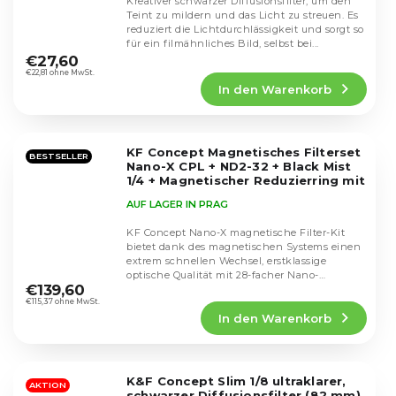
Kreativer schwarzer Diffusionsfilter, um den
Teint zu mildern und das Licht zu streuen. Es
reduziert die Lichtdurchlässigkeit und sorgt so
Die
für ein filmähnliches Bild, selbst bei...
durchschnittliche
€27,60
Produktbewertung
€22,81 ohne MwSt.
In den Warenkorb
ist
5,0
von
5
KF Concept Magnetisches Filterset
Sternen.
BESTSELLER
Nano-X CPL + ND2-32 + Black Mist
1/4 + Magnetischer Reduzierring mit
Deckel und Tasche (67mm)
AUF LAGER IN PRAG
SKU.2497
KF Concept Nano-X magnetische Filter-Kit
bietet dank des magnetischen Systems einen
extrem schnellen Wechsel, erstklassige
Die
optische Qualität mit 28-facher Nano-
durchschnittliche
€139,60
Beschichtung und...
Produktbewertung
€115,37 ohne MwSt.
In den Warenkorb
ist
5,0
von
5
K&F Concept Slim 1/8 ultraklarer,
Sternen.
AKTION
schwarzer Diffusionsfilter (82 mm)