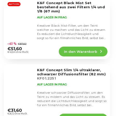
K&F Concept Black Mist Set
Sternen.
AKTION
bestehend aus zwei Filtern 1/4 und
1/8 (67 mm)
AUF LAGER IN PRAG
Kreativer Black Mist-Filter, um den Teint
weicher zu machen und das Licht zu streuen.
Es reduziert die Lichtdurchlässigkeit und
Die
sorgt so für ein filmähnliches Bild, selbst bei...
durchschnittliche
–41 %
€87,60
Produktbewertung
€51,60
In den Warenkorb
ist
€42,64 ohne MwSt.
5,0
von
5
K&F Concept Slim 1/4 ultraklarer,
Sternen.
schwarzer Diffusionsfilter (82 mm)
KF01.2251
AUF LAGER IN PRAG
Kreativer schwarzer Diffusionsfilter, um den
Teint zu mildern und das Licht zu streuen. Es
reduziert die Lichtdurchlässigkeit und sorgt so
Die
für ein filmähnliches Bild, selbst bei...
durchschnittliche
€31,60
Produktbewertung
€26,12 ohne MwSt.