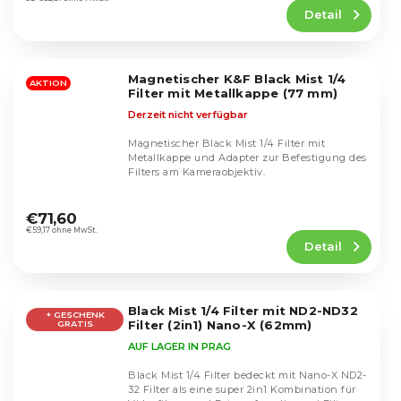
Produktbewertung
Detail
ist
5,0
von
5
Magnetischer K&F Black Mist 1/4
Sternen.
AKTION
Filter mit Metallkappe (77 mm)
Derzeit nicht verfügbar
Magnetischer Black Mist 1/4 Filter mit
Metallkappe und Adapter zur Befestigung des
Filters am Kameraobjektiv.
Die
durchschnittliche
€71,60
Produktbewertung
€59,17 ohne MwSt.
Detail
ist
4,5
von
5
Black Mist 1/4 Filter mit ND2-ND32
Sternen.
+ GESCHENK
Filter (2in1) Nano-X (62mm)
GRATIS
AUF LAGER IN PRAG
Black Mist 1/4 Filter bedeckt mit Nano-X ND2-
32 Filter als eine super 2in1 Kombination für