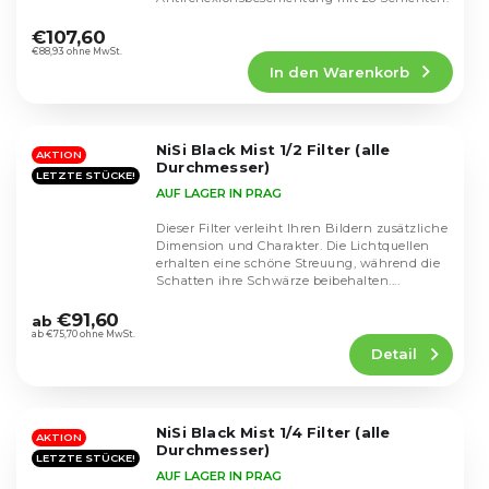
Die
durchschnittliche
€107,60
Produktbewertung
€88,93 ohne MwSt.
In den Warenkorb
ist
4,5
von
5
NiSi Black Mist 1/2 Filter (alle
Sternen.
AKTION
Durchmesser)
LETZTE STÜCKE!
AUF LAGER IN PRAG
Dieser Filter verleiht Ihren Bildern zusätzliche
Dimension und Charakter. Die Lichtquellen
erhalten eine schöne Streuung, während die
Schatten ihre Schwärze beibehalten....
Die
durchschnittliche
€91,60
ab
Produktbewertung
ab €75,70 ohne MwSt.
Detail
ist
4,5
von
5
NiSi Black Mist 1/4 Filter (alle
Sternen.
AKTION
Durchmesser)
LETZTE STÜCKE!
AUF LAGER IN PRAG