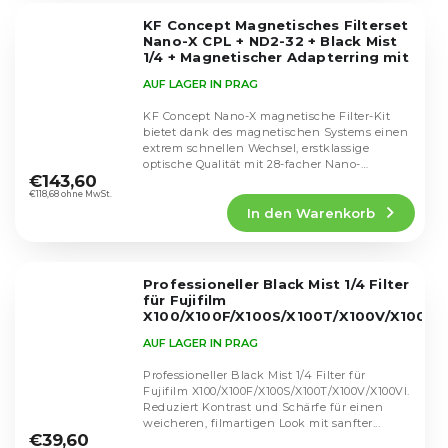
5
KF Concept Magnetisches Filterset
Sternen.
Nano-X CPL + ND2-32 + Black Mist
1/4 + Magnetischer Adapterring mit
Deckel und Tasche (72mm)
AUF LAGER IN PRAG
SKU.2498
KF Concept Nano-X magnetische Filter-Kit
bietet dank des magnetischen Systems einen
extrem schnellen Wechsel, erstklassige
Die
optische Qualität mit 28-facher Nano-
durchschnittliche
€143,60
Beschichtung und...
Produktbewertung
€118,68 ohne MwSt.
In den Warenkorb
ist
5,0
von
5
Professioneller Black Mist 1/4 Filter
Sternen.
für Fujifilm
X100/X100F/X100S/X100T/X100V/X100VI
KF01.2704
AUF LAGER IN PRAG
Professioneller Black Mist 1/4 Filter für
Fujifilm X100/X100F/X100S/X100T/X100V/X100VI.
Reduziert Kontrast und Schärfe für einen
Die
weicheren, filmartigen Look mit sanfter...
durchschnittliche
€39,60