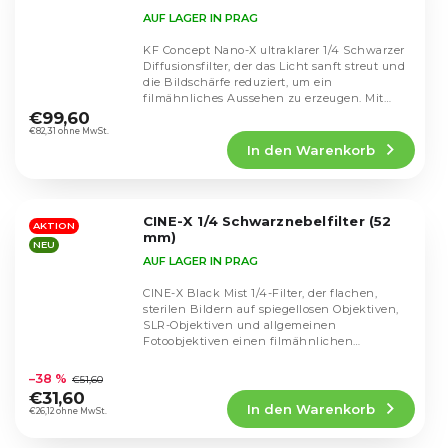
AUF LAGER IN PRAG
KF Concept Nano-X ultraklarer 1/4 Schwarzer
Diffusionsfilter, der das Licht sanft streut und
die Bildschärfe reduziert, um ein
Die
filmähnliches Aussehen zu erzeugen. Mit
durchschnittliche
einer...
€99,60
Produktbewertung
€82,31 ohne MwSt.
In den Warenkorb
ist
5,0
von
5
CINE-X 1/4 Schwarznebelfilter (52
Sternen.
AKTION
mm)
NEU
AUF LAGER IN PRAG
CINE-X Black Mist 1/4-Filter, der flachen,
sterilen Bildern auf spiegellosen Objektiven,
SLR-Objektiven und allgemeinen
Fotoobjektiven einen filmähnlichen
Die
Charakter verleiht....
durchschnittliche
–38 %
€51,60
Produktbewertung
€31,60
In den Warenkorb
ist
€26,12 ohne MwSt.
4,6