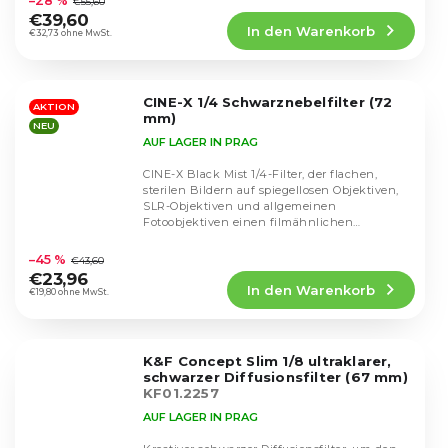
–28 %
€55,60
Produktbewertung
€39,60
In den Warenkorb
ist
€32,73 ohne MwSt.
4,8
von
5
CINE-X 1/4 Schwarznebelfilter (72
Sternen.
AKTION
mm)
NEU
AUF LAGER IN PRAG
CINE-X Black Mist 1/4-Filter, der flachen,
sterilen Bildern auf spiegellosen Objektiven,
SLR-Objektiven und allgemeinen
Fotoobjektiven einen filmähnlichen
Die
Charakter verleiht....
durchschnittliche
–45 %
€43,60
Produktbewertung
€23,96
In den Warenkorb
ist
€19,80 ohne MwSt.
4,5
von
5
K&F Concept Slim 1/8 ultraklarer,
Sternen.
schwarzer Diffusionsfilter (67 mm)
KF01.2257
AUF LAGER IN PRAG