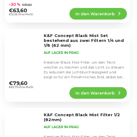
durchschnittliche
–30 %
€91,60
Produktbewertung
€63,60
In den Warenkorb
ist
€52,56 ohne MwSt.
4,1
von
5
K&F Concept Black Mist Set
Sternen.
bestehend aus zwei Filtern 1/4 und
1/8 (62 mm)
AUF LAGER IN PRAG
Kreativer Black Mist-Filter, um den Teint
weicher zu machen und das Licht zu streuen.
Es reduziert die Lichtdurchlässigkeit und
Die
sorgt so für ein filmähnliches Bild, selbst bei...
durchschnittliche
€79,60
Produktbewertung
€65,79 ohne MwSt.
In den Warenkorb
ist
5,0
von
5
K&F Concept Black Mist Filter 1/2
Sternen.
(82mm)
AUF LAGER IN PRAG
Kreativer Black Mist-Filter, um den Teint