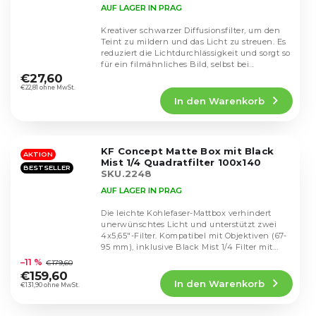
AUF LAGER IN PRAG
Kreativer schwarzer Diffusionsfilter, um den
Teint zu mildern und das Licht zu streuen. Es
reduziert die Lichtdurchlässigkeit und sorgt so
Die
für ein filmähnliches Bild, selbst bei...
durchschnittliche
€27,60
Produktbewertung
€22,81 ohne MwSt.
In den Warenkorb
ist
4,8
von
5
KF Concept Matte Box mit Black
Sternen.
AKTION
Mist 1/4 Quadratfilter 100x140
BESTSELLER
SKU.2248
AUF LAGER IN PRAG
Die leichte Kohlefaser-Mattbox verhindert
unerwünschtes Licht und unterstützt zwei
4x5,65"-Filter. Kompatibel mit Objektiven (67-
Die
95 mm), inklusive Black Mist 1/4 Filter mit...
durchschnittliche
–11 %
€179,60
Produktbewertung
€159,60
In den Warenkorb
ist
€131,90 ohne MwSt.
3,9
von