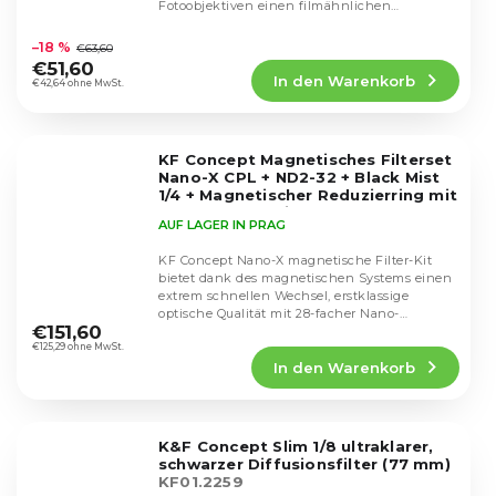
Fotoobjektiven einen filmähnlichen
Die
Charakter verleiht....
durchschnittliche
–18 %
€63,60
Produktbewertung
€51,60
In den Warenkorb
ist
€42,64 ohne MwSt.
4,9
von
5
KF Concept Magnetisches Filterset
Sternen.
Nano-X CPL + ND2-32 + Black Mist
1/4 + Magnetischer Reduzierring mit
Deckel und Etui (77mm)
SKU.2499
AUF LAGER IN PRAG
KF Concept Nano-X magnetische Filter-Kit
bietet dank des magnetischen Systems einen
extrem schnellen Wechsel, erstklassige
Die
optische Qualität mit 28-facher Nano-
durchschnittliche
€151,60
Beschichtung und...
Produktbewertung
€125,29 ohne MwSt.
In den Warenkorb
ist
5,0
von
5
K&F Concept Slim 1/8 ultraklarer,
Sternen.
schwarzer Diffusionsfilter (77 mm)
KF01.2259