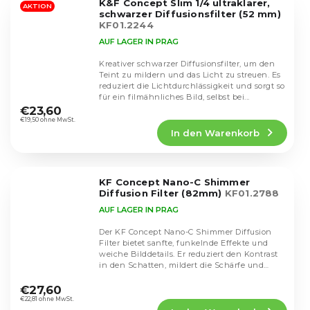
K&F Concept Slim 1/4 ultraklarer,
Sternen.
AKTION
schwarzer Diffusionsfilter (52 mm)
KF01.2244
AUF LAGER IN PRAG
Kreativer schwarzer Diffusionsfilter, um den
Teint zu mildern und das Licht zu streuen. Es
reduziert die Lichtdurchlässigkeit und sorgt so
Die
für ein filmähnliches Bild, selbst bei...
durchschnittliche
€23,60
Produktbewertung
€19,50 ohne MwSt.
In den Warenkorb
ist
5,0
von
5
KF Concept Nano-C Shimmer
Sternen.
Diffusion Filter (82mm)
KF01.2788
AUF LAGER IN PRAG
Der KF Concept Nano-C Shimmer Diffusion
Filter bietet sanfte, funkelnde Effekte und
weiche Bilddetails. Er reduziert den Kontrast
in den Schatten, mildert die Schärfe und
Die
erhöht...
durchschnittliche
€27,60
Produktbewertung
€22,81 ohne MwSt.