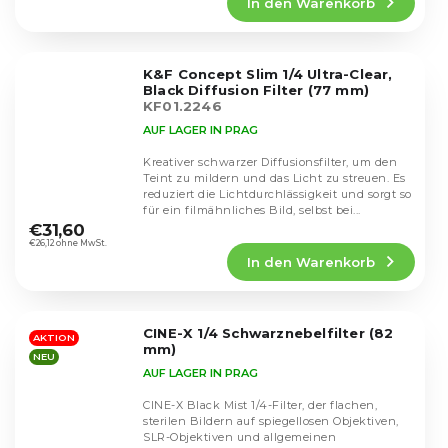
In den Warenkorb
ist
4,7
von
5
K&F Concept Slim 1/4 Ultra-Clear,
Sternen.
Black Diffusion Filter (77 mm)
KF01.2246
AUF LAGER IN PRAG
Kreativer schwarzer Diffusionsfilter, um den
Teint zu mildern und das Licht zu streuen. Es
reduziert die Lichtdurchlässigkeit und sorgt so
Die
für ein filmähnliches Bild, selbst bei...
durchschnittliche
€31,60
Produktbewertung
€26,12 ohne MwSt.
In den Warenkorb
ist
5,0
von
5
CINE-X 1/4 Schwarznebelfilter (82
Sternen.
AKTION
mm)
NEU
AUF LAGER IN PRAG
CINE-X Black Mist 1/4-Filter, der flachen,
sterilen Bildern auf spiegellosen Objektiven,
SLR-Objektiven und allgemeinen