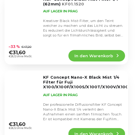
Sternen.
(62mm)
KF01.1520
AUF LAGER IN PRAG
Kreativer Black Mist-Filter, um den Teint
weicher zu machen und das Licht zu streuen.
Es reduziert die Lichtdurchlässigkeit und
sorgt so für ein filmähnliches Bild, selbst bei...
Die
durchschnittliche
–33 %
€47,20
Produktbewertung
€31,60
In den Warenkorb
ist
€26,12 ohne MwSt.
4,2
von
5
KF Concept Nano-X Black Mist 1/4
Sternen.
Filter für Fuji
X100/X100F/X100S/X100T/X100V/X100VI
KF01.2883
AUF LAGER IN PRAG
Der professionelle Diffusionsfilter KF Concept
Nano-X Black Mist 1/4 verleiht den
Aufnahmen einen sanften filmischen Touch.
Die
Er ist kompatibel mit Kameras der Fujifilm
durchschnittliche
€31,60
X100-Serie...
Produktbewertung
€26,12 ohne MwSt.
In den Warenkorb
ist