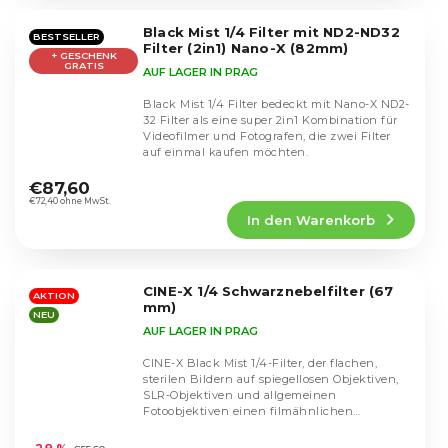
von
5
Black Mist 1/4 Filter mit ND2-ND32
Sternen.
BESTSELLER
Filter (2in1) Nano-X (82mm)
+ GESCHENK
GRATIS
AUF LAGER IN PRAG
Black Mist 1/4 Filter bedeckt mit Nano-X ND2-
32 Filter als eine super 2in1 Kombination für
Videofilmer und Fotografen, die zwei Filter
auf einmal kaufen möchten.
Die
durchschnittliche
€87,60
Produktbewertung
€72,40 ohne MwSt.
In den Warenkorb
ist
4,7
von
5
CINE-X 1/4 Schwarznebelfilter (67
Sternen.
AKTION
mm)
NEU
AUF LAGER IN PRAG
CINE-X Black Mist 1/4-Filter, der flachen,
sterilen Bildern auf spiegellosen Objektiven,
SLR-Objektiven und allgemeinen
Fotoobjektiven einen filmähnlichen
Die
Charakter verleiht....
durchschnittliche