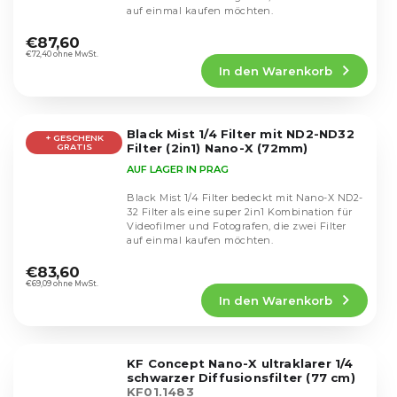
auf einmal kaufen möchten.
Die
durchschnittliche
€87,60
Produktbewertung
€72,40 ohne MwSt.
In den Warenkorb
ist
5,0
von
5
Black Mist 1/4 Filter mit ND2-ND32
Sternen.
+ GESCHENK
Filter (2in1) Nano-X (72mm)
GRATIS
AUF LAGER IN PRAG
Black Mist 1/4 Filter bedeckt mit Nano-X ND2-
32 Filter als eine super 2in1 Kombination für
Videofilmer und Fotografen, die zwei Filter
auf einmal kaufen möchten.
Die
durchschnittliche
€83,60
Produktbewertung
€69,09 ohne MwSt.
In den Warenkorb
ist
4,9
von
5
KF Concept Nano-X ultraklarer 1/4
Sternen.
schwarzer Diffusionsfilter (77 cm)
KF01.1483