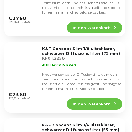
Teint zu mildern und das Licht zu streuen. Es
reduziert die Lichtdurchlässigkeit und sorgt so
Die
für ein filmähnliches Bild, selbst bei...
durchschnittliche
€27,60
Produktbewertung
€22,81 ohne MwSt.
In den Warenkorb
ist
5,0
von
5
K&F Concept Slim 1/8 ultraklarer,
Sternen.
schwarzer Diffusionsfilter (72 mm)
KF01.2258
AUF LAGER IN PRAG
Kreativer schwarzer Diffusionsfilter, um den
Teint zu mildern und das Licht zu streuen. Es
reduziert die Lichtdurchlässigkeit und sorgt so
Die
für ein filmähnliches Bild, selbst bei...
durchschnittliche
€23,60
Produktbewertung
€19,50 ohne MwSt.
In den Warenkorb
ist
4,6
von
5
K&F Concept Slim 1/4 ultraklarer,
Sternen.
schwarzer Diffusionsfilter (55 mm)