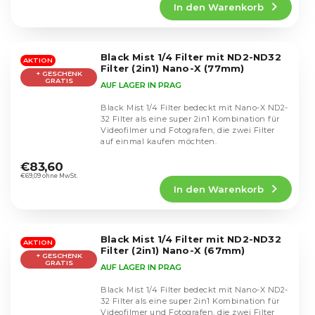
In den Warenkorb
ist
5,0
von
5
Black Mist 1/4 Filter mit ND2-ND32
Sternen.
AKTION
Filter (2in1) Nano-X (77mm)
+ GESCHENK
GRATIS
AUF LAGER IN PRAG
Black Mist 1/4 Filter bedeckt mit Nano-X ND2-
32 Filter als eine super 2in1 Kombination für
Videofilmer und Fotografen, die zwei Filter
auf einmal kaufen möchten.
Die
durchschnittliche
€83,60
Produktbewertung
€69,09 ohne MwSt.
In den Warenkorb
ist
4,7
von
5
Black Mist 1/4 Filter mit ND2-ND32
Sternen.
AKTION
Filter (2in1) Nano-X (67mm)
+ GESCHENK
GRATIS
AUF LAGER IN PRAG
Black Mist 1/4 Filter bedeckt mit Nano-X ND2-
32 Filter als eine super 2in1 Kombination für
Videofilmer und Fotografen, die zwei Filter