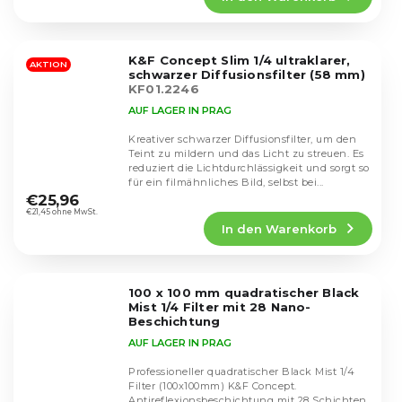
4,1
von
5
K&F Concept Slim 1/4 ultraklarer,
Sternen.
AKTION
schwarzer Diffusionsfilter (58 mm)
KF01.2246
AUF LAGER IN PRAG
Kreativer schwarzer Diffusionsfilter, um den
Teint zu mildern und das Licht zu streuen. Es
reduziert die Lichtdurchlässigkeit und sorgt so
Die
für ein filmähnliches Bild, selbst bei...
durchschnittliche
€25,96
Produktbewertung
€21,45 ohne MwSt.
In den Warenkorb
ist
5,0
von
5
100 x 100 mm quadratischer Black
Sternen.
Mist 1/4 Filter mit 28 Nano-
Beschichtung
AUF LAGER IN PRAG
Professioneller quadratischer Black Mist 1/4
Filter (100x100mm) K&F Concept.
Antireflexionsbeschichtung mit 28 Schichten.