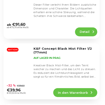
Dieser Filter verleiht Ihren Bildern zusätzliche
Dimension und Charakter. Die Lichtquellen
erhalten eine schöne Streuung, während die
Schatten ihre Schwärze beibehalten....
Die
durchschnittliche
€91,60
ab
Produktbewertung
ab €75,70 ohne MwSt.
Detail
ist
4,5
von
5
K&F Concept Black Mist Filter 1/2
Sternen.
AKTION
(77mm)
AUF LAGER IN PRAG
Kreativer Black Mist-Filter, um den Teint
weicher zu machen und das Licht zu streuen.
Es reduziert die Lichtdurchlässigkeit und
sorgt so für ein filmähnliches Bild, selbst bei...
Die
durchschnittliche
–32 %
€59,60
Produktbewertung
€39,96
In den Warenkorb
ist
€33,02 ohne MwSt.
5,0
von