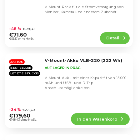
V-Mount-Rack für die Stromversorgung von
Monitor, Kamera und anderem Zubehör.
Die
durchschnittliche
–48 %
€139,60
Produktbewertung
€71,60
Detail
ist
€59,17 ohne MwSt.
4,7
von
5
V-Mount-Akku VLB-220 (222 Wh)
Sternen.
AKTION
AUF LAGER IN PRAG
BESTSELLER
LETZTE STÜCKE!
V-Mount-Akku mit einer Kapazität von 15.000
mAh und USB- und D-Tap-
Anschlussmöglichkeiten.
Die
durchschnittliche
–34 %
€275,60
Produktbewertung
€179,60
In den Warenkorb
ist
€148,43 ohne MwSt.
4,8
von
5