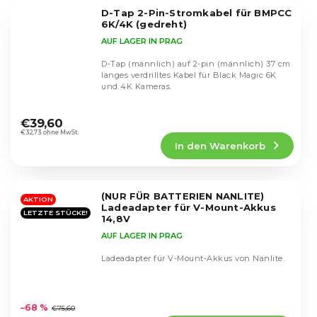
5
D-Tap 2-Pin-Stromkabel für BMPCC
Sternen.
6K/4K (gedreht)
AUF LAGER IN PRAG
D-Tap (männlich) auf 2-pin (männlich) 37 cm
langes verdrilltes Kabel für Black Magic 6K
und 4K Kameras.
Die
durchschnittliche
€39,60
Produktbewertung
€32,73 ohne MwSt.
In den Warenkorb
ist
4,9
von
5
(NUR FÜR BATTERIEN NANLITE)
Sternen.
AKTION
Ladeadapter für V-Mount-Akkus
LETZTE STÜCKE!
14,8V
AUF LAGER IN PRAG
Ladeadapter für V-Mount-Akkus von Nanlite.
Die
durchschnittliche
–68 %
€75,60