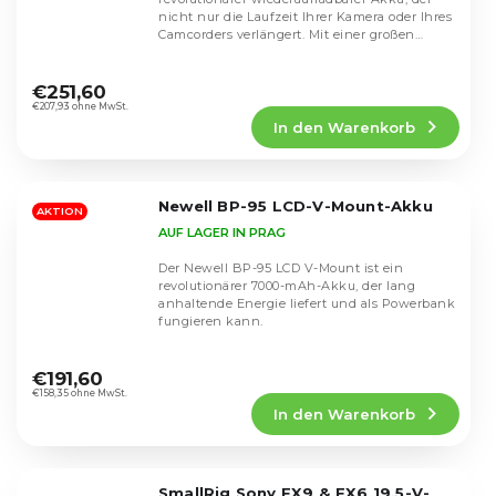
nicht nur die Laufzeit Ihrer Kamera oder Ihres
Camcorders verlängert. Mit einer großen
Kapazität...
Die
durchschnittliche
€251,60
Produktbewertung
€207,93 ohne MwSt.
In den Warenkorb
ist
5,0
von
5
Newell BP-95 LCD-V-Mount-Akku
Sternen.
AKTION
AUF LAGER IN PRAG
Der Newell BP-95 LCD V-Mount ist ein
revolutionärer 7000-mAh-Akku, der lang
anhaltende Energie liefert und als Powerbank
fungieren kann.
Die
durchschnittliche
€191,60
Produktbewertung
€158,35 ohne MwSt.
In den Warenkorb
ist
5,0
von
5
SmallRig Sony FX9 & FX6 19,5-V-