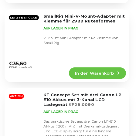
5,0
von
5
SmallRig Mini-V-Mount-Adapter mit
Sternen.
LETZTE STÜCKE!
Klemme für 2989 Rutenformen
AUF LAGER IN PRAG
V-Mount Mini-Adapter mit Polklemme von
SmallRig.
Die
durchschnittliche
€35,60
Produktbewertung
€29,42 ohne MwSt.
In den Warenkorb
ist
5,0
von
5
KF Concept Set mit drei Canon LP-
Sternen.
AKTION
E10 Akkus mit 3-Kanal LCD
Ladegerät
KF28.0090
AUF LAGER IN PRAG
Das praktische Set aus drei Canon LP-E10
Akkus (1200 mAh) mit Dreikanal-Ladegerät
und LCD-Display sorgt für eine längere
Die