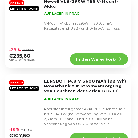
Newell VLB-290W TES V-Mount-
Sternen.
AKTION
Akku
LETZTE STÜCKE!
AUF LAGER IN PRAG
V-Mount-Akku mit 296Wh (20.000 mAh)
Kapazität und USB- und D-Tap-Anschluss.
Die
durchschnittliche
–28 %
€327,60
Produktbewertung
€235,60
In den Warenkorb
ist
€194,71 ohne MwSt.
4,8
von
5
LENSBOT 14,8 V 6600 mAh (98 Wh)
Sternen.
AKTION
Powerbank zur Stromversorgung
LETZTE STÜCKE!
von Leuchten der Serien GL60 /
GL100x / GL60RGB und anderen
AUF LAGER IN PRAG
Robuster intelligenter Akku für Leuchten mit
bis zu 148 W (bei Verwendung von D-TAP >
2,5 mm DC-Kabel) und bis zu 100 W bei
Die
Verwendung von USB-C.Batterie für
durchschnittliche
Leuchten der Marke...
–18 %
€131,60
Produktbewertung
€107,60