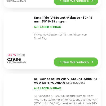
In den Warenkorb
ist
€88,93 ohne MwSt.
5,0
von
5
SmallRig V-Mount-Adapter für 15
Sternen.
mm 3016-Stangen
AUF LAGER IN PRAG
V-Mount-Adapter für 15 mm Ruten von
SmallRig.
Die
durchschnittliche
–22 %
€51,60
Produktbewertung
€39,96
In den Warenkorb
ist
€33,02 ohne MwSt.
5,0
von
5
KF Concept 99Wh V-Mount Akku KF-
Sternen.
V99 SE 6700mAh
KF28.0092
AUF LAGER IN PRAG
KF Concept KF-V99 SE ist eine kompakte V-
Mount-Batterie mit einer Kapazität von 99 Wh
(6700 mAh, 14,8 V), die eine bidirektionale PD-