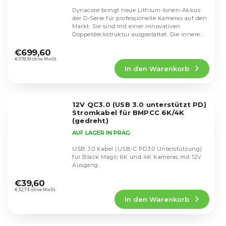
Dynacore bringt neue Lithium-Ionen-Akkus
der D-Serie für professionelle Kameras auf den
Markt. Sie sind mit einer innovativen
Doppeldeckstruktur ausgestattet. Die innere...
€699,60
€578,18 ohne MwSt.
In den Warenkorb
12V QC3.0 (USB 3.0 unterstützt PD)
Stromkabel für BMPCC 6K/4K
(gedreht)
AUF LAGER IN PRAG
USB 3.0 Kabel (USB-C PD3.0 Unterstützung)
für Black Magic 6K und 4K Kameras mit 12V
Ausgang.
Die
durchschnittliche
€39,60
Produktbewertung
€32,73 ohne MwSt.
In den Warenkorb
ist
4,7
von