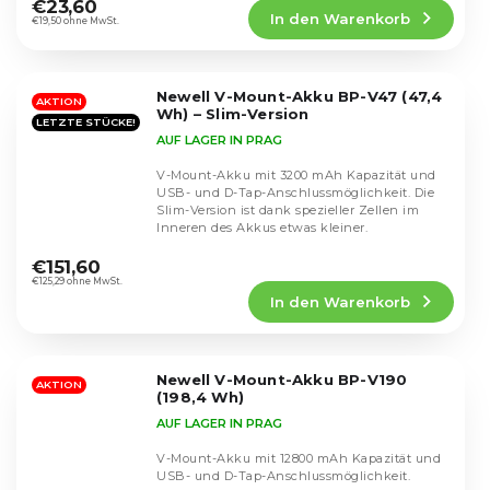
Produktbewertung
€23,60
In den Warenkorb
ist
€19,50 ohne MwSt.
4,7
von
5
Newell V-Mount-Akku BP-V47 (47,4
Sternen.
AKTION
Wh) – Slim-Version
LETZTE STÜCKE!
AUF LAGER IN PRAG
V-Mount-Akku mit 3200 mAh Kapazität und
USB- und D-Tap-Anschlussmöglichkeit. Die
Slim-Version ist dank spezieller Zellen im
Inneren des Akkus etwas kleiner.
Die
durchschnittliche
€151,60
Produktbewertung
€125,29 ohne MwSt.
In den Warenkorb
ist
4,5
von
5
Newell V-Mount-Akku BP-V190
Sternen.
AKTION
(198,4 Wh)
AUF LAGER IN PRAG
V-Mount-Akku mit 12800 mAh Kapazität und
USB- und D-Tap-Anschlussmöglichkeit.