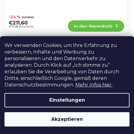
Die
durchschnittliche
–24 %
€279,60
Produktbewertung
€211,60
In den Warenkorb
ist
€174,88 ohne MwSt.
5,0
von
5
Wir verwenden Cookies, um Ihre Erfahrung zu
2,5-mm-Gleichstromkabel
Sternen.
verbessern, Inhalte und Werbung zu
(männlich) für BMPCC 4K
personalisieren und den Datenverkehr zu
AUF LAGER IN PRAG
analysieren. Durch Klick auf „Ich stimme zu“
2,5 mm DC - Stecker (gebogen) auf 2-Pin
erlauben Sie die Verarbeitung von Daten durch
BMPCC Kabel, entwickelt für die
Dritte, einschließlich Google, gemäß deren
Stromversorgung der BMPCC 4K Kamera.
Datenschutzbestimmungen.
Mehr Infos hier.
Die
durchschnittliche
€31,60
Produktbewertung
€26,12 ohne MwSt.
Einstellungen
In den Warenkorb
ist
5,0
von
Akzeptieren
5
V-Mount-Gehäuse
Sternen.
AKTION
Derzeit nicht verfügbar
BESTSELLER