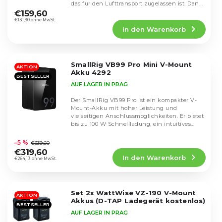
i
Die
das für den Lufttransport zugelassen ist. Dank
r
durchschnittliche
e
des...
€159,60
o
Produktbewertung
€131,90 ohne MwSt.
r
d
In den Warenkorb
ist
u
u
5,0
n
k
von
g
5
t
SmallRig VB99 Pro Mini V-Mount
Sternen.
AKTION
e
Akku 4292
BESTSELLER
AUF LAGER IN PRAG
Der SmallRig VB99 Pro ist ein kompakter V-
Mount-Akku mit hoher Leistung und
vielseitigen Anschlussmöglichkeiten. Er bietet
bis zu 100 W Schnellladung, ein intuitives
Die
TFT-Display...
durchschnittliche
–5 %
€339,60
Produktbewertung
€319,60
In den Warenkorb
ist
€264,13 ohne MwSt.
5,0
von
5
Set 2x WattWise VZ-190 V-Mount
Sternen.
AKTION
Akkus (D-TAP Ladegerät kostenlos)
BESTSELLER
AUF LAGER IN PRAG