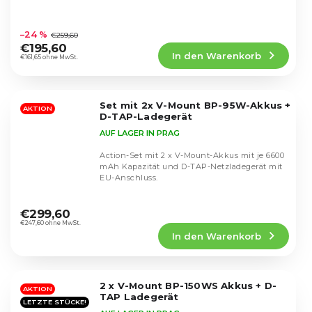
Die
durchschnittliche
–24 %
€259,60
Produktbewertung
€195,60
In den Warenkorb
ist
€161,65 ohne MwSt.
4,8
von
5
Set mit 2x V-Mount BP-95W-Akkus +
Sternen.
AKTION
D-TAP-Ladegerät
AUF LAGER IN PRAG
Action-Set mit 2 x V-Mount-Akkus mit je 6600
mAh Kapazität und D-TAP-Netzladegerät mit
EU-Anschluss.
Die
durchschnittliche
€299,60
Produktbewertung
€247,60 ohne MwSt.
In den Warenkorb
ist
5,0
von
5
2 x V-Mount BP-150WS Akkus + D-
Sternen.
AKTION
TAP Ladegerät
LETZTE STÜCKE!