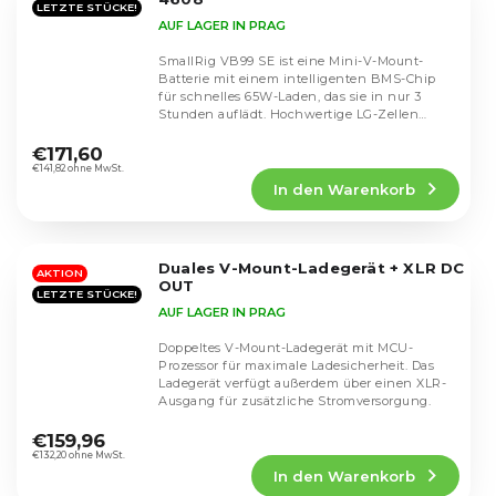
LETZTE STÜCKE!
AUF LAGER IN PRAG
SmallRig VB99 SE ist eine Mini-V-Mount-
Batterie mit einem intelligenten BMS-Chip
für schnelles 65W-Laden, das sie in nur 3
Stunden auflädt. Hochwertige LG-Zellen
Die
sorgen für...
durchschnittliche
€171,60
Produktbewertung
€141,82 ohne MwSt.
In den Warenkorb
ist
4,5
von
5
Duales V-Mount-Ladegerät + XLR DC
Sternen.
AKTION
OUT
LETZTE STÜCKE!
AUF LAGER IN PRAG
Doppeltes V-Mount-Ladegerät mit MCU-
Prozessor für maximale Ladesicherheit. Das
Ladegerät verfügt außerdem über einen XLR-
Ausgang für zusätzliche Stromversorgung.
Die
durchschnittliche
€159,96
Produktbewertung
€132,20 ohne MwSt.
In den Warenkorb
ist