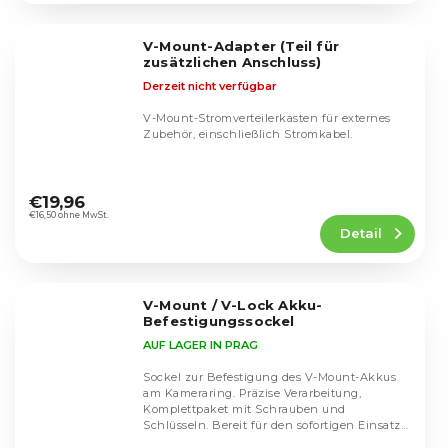
von
5
V-Mount-Adapter (Teil für
Sternen.
zusätzlichen Anschluss)
Derzeit nicht verfügbar
V-Mount-Stromverteilerkasten für externes
Zubehör, einschließlich Stromkabel.
Die
durchschnittliche
€19,96
Produktbewertung
€16,50 ohne MwSt.
Detail
ist
5,0
von
5
V-Mount / V-Lock Akku-
Sternen.
Befestigungssockel
AUF LAGER IN PRAG
Sockel zur Befestigung des V-Mount-Akkus
am Kameraring. Präzise Verarbeitung,
Komplettpaket mit Schrauben und
Schlüsseln. Bereit für den sofortigen Einsatz
Die
der...