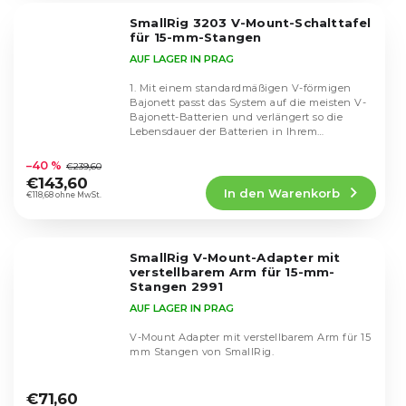
5
SmallRig 3203 V-Mount-Schalttafel
Sternen.
für 15-mm-Stangen
AUF LAGER IN PRAG
1. Mit einem standardmäßigen V-förmigen
Bajonett passt das System auf die meisten V-
Bajonett-Batterien und verlängert so die
Lebensdauer der Batterien in Ihrem
Die
Kamerasystem.2....
durchschnittliche
–40 %
€239,60
Produktbewertung
€143,60
In den Warenkorb
ist
€118,68 ohne MwSt.
5,0
von
5
SmallRig V-Mount-Adapter mit
Sternen.
verstellbarem Arm für 15-mm-
Stangen 2991
AUF LAGER IN PRAG
V-Mount Adapter mit verstellbarem Arm für 15
mm Stangen von SmallRig.
Die
durchschnittliche
€71,60