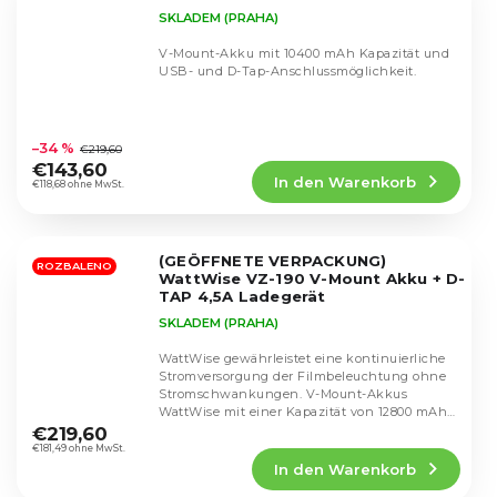
SKLADEM (PRAHA)
V-Mount-Akku mit 10400 mAh Kapazität und
USB- und D-Tap-Anschlussmöglichkeit.
Die
durchschnittliche
–34 %
€219,60
Produktbewertung
€143,60
In den Warenkorb
ist
€118,68 ohne MwSt.
5,0
von
5
(GEÖFFNETE VERPACKUNG)
Sternen.
ROZBALENO
WattWise VZ-190 V-Mount Akku + D-
TAP 4,5A Ladegerät
SKLADEM (PRAHA)
WattWise gewährleistet eine kontinuierliche
Stromversorgung der Filmbeleuchtung ohne
Stromschwankungen. V-Mount-Akkus
Die
WattWise mit einer Kapazität von 12800 mAh
durchschnittliche
(190 Wh) eignen...
€219,60
Produktbewertung
€181,49 ohne MwSt.
In den Warenkorb
ist
5,0