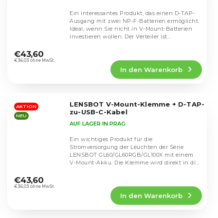
Ein interessantes Produkt, das einen D-TAP-
Ausgang mit zwei NP-F-Batterien ermöglicht.
Ideal, wenn Sie nicht in V-Mount-Batterien
investieren wollen. Der Verteiler ist...
Die
durchschnittliche
€43,60
Produktbewertung
€36,03 ohne MwSt.
In den Warenkorb
ist
5,0
von
5
LENSBOT V-Mount-Klemme + D-TAP-
Sternen.
AKTION
zu-USB-C-Kabel
NEU
AUF LAGER IN PRAG
Ein wichtiges Produkt für die
Stromversorgung der Leuchten der Serie
LENSBOT GL60/GL60RGB/GL100X mit einem
V-Mount-Akku. Die Klemme wird direkt in die
Die
in der Leuchte...
durchschnittliche
€43,60
Produktbewertung
€36,03 ohne MwSt.
In den Warenkorb
ist
5,0
von