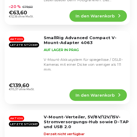
Lebensdauer beim Fotografieren. Das
durchschnittliche
Ladegerät ermöglicht...
–20 %
€79,60
Produktbewertung
€63,60
In den Warenkorb
ist
€52,56 ohne MwSt.
4,8
von
5
SmallRig Advanced Compact V-
Sternen.
AKTION
Mount-Adapter 4063
LETZTE STÜCKE!
AUF LAGER IN PRAG
V-Mount-Akkusystem für spiegellose / DSLR-
Kameras mit einer Dicke von weniger als 111
mm.
Die
durchschnittliche
€139,60
Produktbewertung
€115,37 ohne MwSt.
In den Warenkorb
ist
5,0
von
5
V-Mount-Verteiler, 5V/8V/12V/15V-
Sternen.
AKTION
Stromversorgungs-Hub sowie D-TAP
LETZTE STÜCKE!
und USB 2.0
Derzeit nicht verfügbar