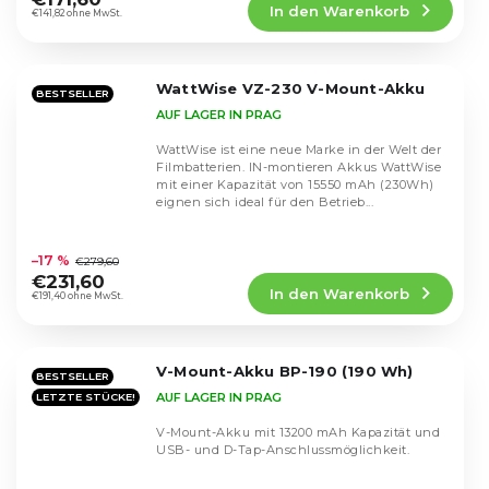
In den Warenkorb
ist
€141,82 ohne MwSt.
4,8
von
5
WattWise VZ-230 V-Mount-Akku
Sternen.
BESTSELLER
AUF LAGER IN PRAG
WattWise ist eine neue Marke in der Welt der
Filmbatterien. IN-montieren Akkus WattWise
mit einer Kapazität von 15550 mAh (230Wh)
eignen sich ideal für den Betrieb...
Die
durchschnittliche
–17 %
€279,60
Produktbewertung
€231,60
In den Warenkorb
ist
€191,40 ohne MwSt.
4,9
von
5
V-Mount-Akku BP-190 (190 Wh)
Sternen.
BESTSELLER
AUF LAGER IN PRAG
LETZTE STÜCKE!
V-Mount-Akku mit 13200 mAh Kapazität und
USB- und D-Tap-Anschlussmöglichkeit.