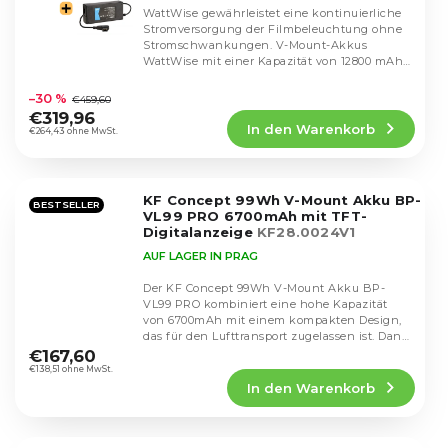
WattWise gewährleistet eine kontinuierliche
Stromversorgung der Filmbeleuchtung ohne
Stromschwankungen. V-Mount-Akkus
WattWise mit einer Kapazität von 12800 mAh
Die
(190 Wh) eignen...
durchschnittliche
–30 %
€459,60
Produktbewertung
€319,96
In den Warenkorb
ist
€264,43 ohne MwSt.
5,0
von
5
KF Concept 99Wh V-Mount Akku BP-
Sternen.
BESTSELLER
VL99 PRO 6700mAh mit TFT-
Digitalanzeige
KF28.0024V1
AUF LAGER IN PRAG
Der KF Concept 99Wh V-Mount Akku BP-
VL99 PRO kombiniert eine hohe Kapazität
von 6700mAh mit einem kompakten Design,
Die
das für den Lufttransport zugelassen ist. Dank
durchschnittliche
des...
€167,60
Produktbewertung
€138,51 ohne MwSt.
In den Warenkorb
ist
4,8
von
5