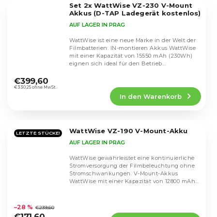
Set 2x WattWise VZ-230 V-Mount
Sternen.
Akkus (D-TAP Ladegerät kostenlos)
AUF LAGER IN PRAG
WattWise ist eine neue Marke in der Welt der
Filmbatterien. IN-montieren Akkus WattWise
mit einer Kapazität von 15550 mAh (230Wh)
eignen sich ideal für den Betrieb...
Die
durchschnittliche
€399,60
Produktbewertung
€330,25 ohne MwSt.
In den Warenkorb
ist
4,5
von
5
WattWise VZ-190 V-Mount-Akku
Sternen.
LETZTE STÜCKE!
AUF LAGER IN PRAG
WattWise gewährleistet eine kontinuierliche
Stromversorgung der Filmbeleuchtung ohne
Stromschwankungen. V-Mount-Akkus
WattWise mit einer Kapazität von 12800 mAh
(190 Wh) eignen...
Die
durchschnittliche
–28 %
€239,60
Produktbewertung
€171,60