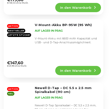
Produktbewertung
€148,43 ohne MwSt.
In den Warenkorb
ist
4,7
von
5
V-Mount-Akku BP-95W (95 Wh)
Sternen.
AKTION
AUF LAGER IN PRAG
BESTSELLER
LETZTE STÜCKE!
V-Mount-Akku mit 6600 mAh Kapazität und
USB- und D-Tap-Anschlussmöglichkeit.
Die
durchschnittliche
€147,60
Produktbewertung
€121,98 ohne MwSt.
In den Warenkorb
ist
4,7
von
5
Newell D-Tap – DC 5.5 x 2.5 mm
Sternen.
AKTION
Spiralkabel (90 cm)
NEU
AUF LAGER IN PRAG
Newell D-Tap Spiralkabel – DC 5,5 x 2,5 mm,