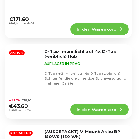
Die
durchschnittliche
€171,60
Produktbewertung
€141,82 ohne MwSt.
In den Warenkorb
ist
4,6
von
5
D-Tap (männlich) auf 4x D-Tap
Sternen.
AKTION
(weiblich) Hub
AUF LAGER IN PRAG
D-Tap (männlich) auf 4x D-Tap (weiblich)
Splitter für die gleichzeitige Stromversorgung
mehrerer Geräte.
Die
durchschnittliche
–21 %
€55,60
Produktbewertung
€43,60
In den Warenkorb
ist
€36,03 ohne MwSt.
5,0
von
5
(AUSGEPACKT) V-Mount Akku BP-
Sternen.
ROZBALENO
150WS (150 Wh)