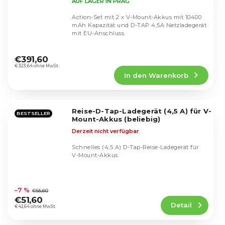
AUF LAGER IN PRAG
Action-Set mit 2 x V-Mount-Akkus mit 10400
mAh Kapazität und D-TAP 4,5A Netzladegerät
mit EU-Anschluss.
Die
durchschnittliche
€391,60
Produktbewertung
€323,64 ohne MwSt.
In den Warenkorb
ist
5,0
von
5
Reise-D-Tap-Ladegerät (4,5 A) für V-
Sternen.
BESTSELLER
Mount-Akkus (beliebig)
Derzeit nicht verfügbar
Schnelles (4,5 A) D-Tap-Reise-Ladegerät für
V-Mount-Akkus.
Die
durchschnittliche
–7 %
€55,60
Produktbewertung
€51,60
Detail
ist
€42,64 ohne MwSt.
5,0