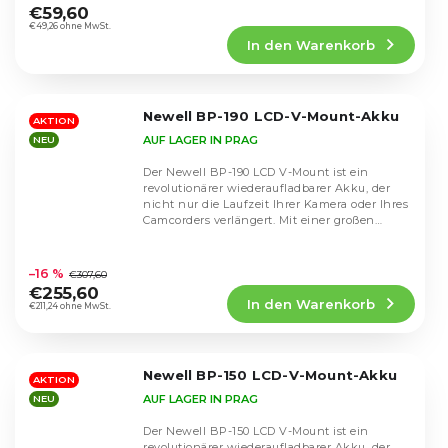
durchschnittliche
€59,60
Produktbewertung
€49,26 ohne MwSt.
In den Warenkorb
ist
5,0
von
5
Newell BP-190 LCD-V-Mount-Akku
Sternen.
AKTION
AUF LAGER IN PRAG
NEU
Der Newell BP-190 LCD V-Mount ist ein
revolutionärer wiederaufladbarer Akku, der
nicht nur die Laufzeit Ihrer Kamera oder Ihres
Camcorders verlängert. Mit einer großen
Kapazität...
Die
durchschnittliche
–16 %
€307,60
Produktbewertung
€255,60
In den Warenkorb
ist
€211,24 ohne MwSt.
4,5
von
5
Newell BP-150 LCD-V-Mount-Akku
Sternen.
AKTION
AUF LAGER IN PRAG
NEU
Der Newell BP-150 LCD V-Mount ist ein
revolutionärer wiederaufladbarer Akku, der