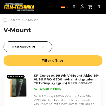
Zum
Strom
V-Mount
Inhalt
springen
V-Mount
Meistverkauft
P
r
Günstigste
o
Filter öffnen
L
Teuerste
d
i
u
Alphabetisch
s
k
KF Concept 99Wh V-Mount Akku BP-
t
BESTSELLER
VL99 PRO 6700mAh mit digitalem
t
e
TFT-Display (grün)
KF28.0024V2
s
d
AUF LAGER IN PRAG
o
e
r
Der KF Concept 99Wh V-Mount Akku BP-
r
VL99 PRO kombiniert eine hohe Kapazität
t
P
von 6700mAh mit einem kompakten Design,