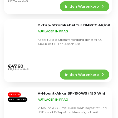
Produktbewertung
€59,17 ohne MwSt.
In den Warenkorb
ist
4,9
von
5
D-Tap-Stromkabel für BMPCC 4K/6K
Sternen.
AUF LAGER IN PRAG
Kabel für die Stromversorgung der BMPCC
4K/6K mit D-Tap-Anschluss.
Die
durchschnittliche
€47,60
Produktbewertung
€39,34 ohne MwSt.
In den Warenkorb
ist
5,0
von
5
V-Mount-Akku BP-150WS (150 Wh)
Sternen.
AKTION
AUF LAGER IN PRAG
BESTSELLER
V-Mount-Akku mit 10400 mAh Kapazität und
USB- und D-Tap-Anschlussmöglichkeit.