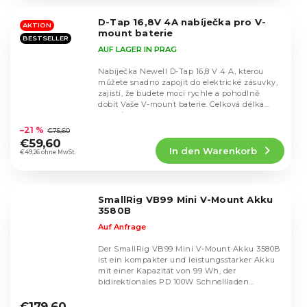
von
5
D-Tap 16,8V 4A nabíječka pro V-
Sternen.
AKTION
mount baterie
BESTSELLER
AUF LAGER IN PRAG
Nabíječka Newell D-Tap 16,8 V 4 A, kterou
můžete snadno zapojit do elektrické zásuvky,
zajistí, že budete moci rychle a pohodlně
dobít Vaše V-mount baterie. Celková délka
Die
kabelů...
durchschnittliche
–21 %
€75,60
Produktbewertung
€59,60
In den Warenkorb
ist
€49,26 ohne MwSt.
5,0
von
5
SmallRig VB99 Mini V-Mount Akku
Sternen.
3580B
Auf Anfrage
Der SmallRig VB99 Mini V-Mount Akku 3580B
ist ein kompakter und leistungsstarker Akku
mit einer Kapazität von 99 Wh, der
bidirektionales PD 100W Schnellladen
Die
unterstützt und die...
durchschnittliche
€179,60