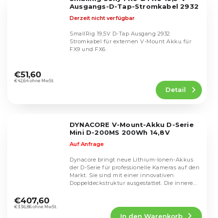
Sternen.
Ausgangs-D-Tap-Stromkabel 2932
Derzeit nicht verfügbar
SmallRig 19,5V D-Tap Ausgang 2932
Stromkabel für externen V-Mount Akku für
FX9 und FX6.
Die
durchschnittliche
€51,60
Produktbewertung
€42,64 ohne MwSt.
Detail
ist
5,0
von
5
DYNACORE V-Mount-Akku D-Serie
Sternen.
Mini D-200MS 200Wh 14,8V
Auf Anfrage
Dynacore bringt neue Lithium-Ionen-Akkus
der D-Serie für professionelle Kameras auf den
Markt. Sie sind mit einer innovativen
Doppeldeckstruktur ausgestattet. Die innere...
€407,60
€336,86 ohne MwSt.
In den Warenkorb