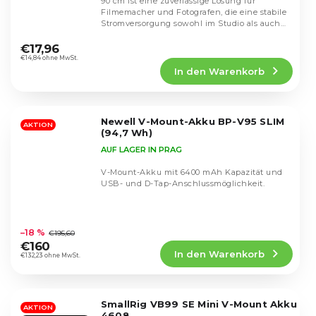
90 cm ist eine zuverlässige Lösung für
Filmemacher und Fotografen, die eine stabile
Stromversorgung sowohl im Studio als auch
Die
im Feld...
durchschnittliche
€17,96
Produktbewertung
€14,84 ohne MwSt.
In den Warenkorb
ist
4,5
von
5
Newell V-Mount-Akku BP-V95 SLIM
Sternen.
AKTION
(94,7 Wh)
AUF LAGER IN PRAG
V-Mount-Akku mit 6400 mAh Kapazität und
USB- und D-Tap-Anschlussmöglichkeit.
Die
durchschnittliche
–18 %
€195,60
Produktbewertung
€160
In den Warenkorb
ist
€132,23 ohne MwSt.
5,0
von
5
SmallRig VB99 SE Mini V-Mount Akku
Sternen.
AKTION
4608