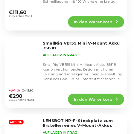
Schnellladung mit 100 W und eine breite...
Die
durchschnittliche
€111,60
Produktbewertung
€92,23 ohne MwSt.
In den Warenkorb
ist
5,0
von
5
SmallRig VB155 Mini V-Mount Akku
Sternen.
3581B
AUF LAGER IN PRAG
SmallRig VB155 Mini V-Mount Akku 3581B
kombiniert kompaktes Design mit hoher
Leistung und intelligenter Energieverwaltung.
Dank des BMS-Chips unterstützt er schnelles
Die
Aufladen...
durchschnittliche
–34 %
€443,60
Produktbewertung
€290
In den Warenkorb
ist
€239,67 ohne MwSt.
5,0
von
5
LENSBOT NP-F-Steckplatz zum
Sternen.
AKTION
Erstellen eines V-Mount-Akkus
AUF LAGER IN PRAG