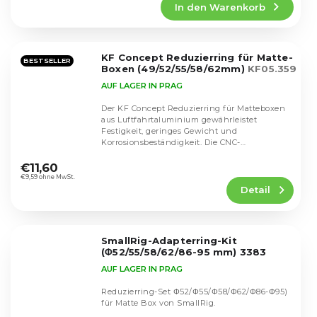
In den Warenkorb
ist
5,0
von
5
KF Concept Reduzierring für Matte-
Sternen.
BESTSELLER
Boxen (49/52/55/58/62mm)
KF05.359
AUF LAGER IN PRAG
Der KF Concept Reduzierring für Matteboxen
aus Luftfahrtaluminium gewährleistet
Festigkeit, geringes Gewicht und
Korrosionsbeständigkeit. Die CNC-
Die
Bearbeitung garantiert einen...
durchschnittliche
€11,60
Produktbewertung
€9,59 ohne MwSt.
Detail
ist
5,0
von
5
SmallRig-Adapterring-Kit
Sternen.
(Φ52/55/58/62/86-95 mm) 3383
AUF LAGER IN PRAG
Reduzierring-Set Φ52/Φ55/Φ58/Φ62/Φ86-Φ95)
für Matte Box von SmallRig.