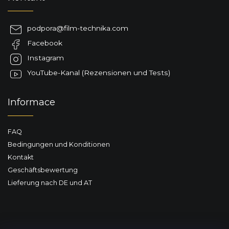
u
i
s
ß
t
z
podpora
@
film-technika.com
e
e
Facebook
i
l
Instagram
e
YouTube-Kanal (Rezensionen und Tests)
Informace
FAQ
Bedingungen und Konditionen
Kontakt
Geschäftsbewertung
Lieferung nach DE und AT