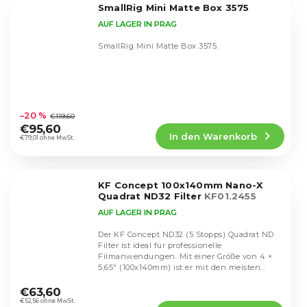
SmallRig Mini Matte Box 3575
Sternen.
AUF LAGER IN PRAG
SmallRig Mini Matte Box 3575.
Die
durchschnittliche
–20 %
€119,60
Produktbewertung
€95,60
In den Warenkorb
ist
€79,01 ohne MwSt.
4,7
von
5
KF Concept 100x140mm Nano-X
Sternen.
Quadrat ND32 Filter
KF01.2455
AUF LAGER IN PRAG
Der KF Concept ND32 (5 Stopps) Quadrat ND
Filter ist ideal für professionelle
Filmanwendungen. Mit einer Größe von 4 ×
5,65" (100x140mm) ist er mit den meisten
Die
Matteboxen und...
durchschnittliche
€63,60
Produktbewertung
€52,56 ohne MwSt.