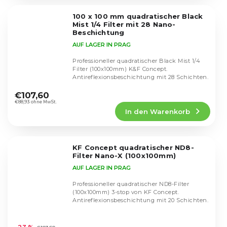
von
5
100 x 100 mm quadratischer Black
Sternen.
Mist 1/4 Filter mit 28 Nano-
Beschichtung
AUF LAGER IN PRAG
Professioneller quadratischer Black Mist 1/4
Filter (100x100mm) K&F Concept.
Antireflexionsbeschichtung mit 28 Schichten.
Die
durchschnittliche
€107,60
Produktbewertung
€88,93 ohne MwSt.
In den Warenkorb
ist
4,5
von
5
KF Concept quadratischer ND8-
Sternen.
Filter Nano-X (100x100mm)
AUF LAGER IN PRAG
Professioneller quadratischer ND8-Filter
(100x100mm) 3-stop von KF Concept.
Antireflexionsbeschichtung mit 20 Schichten.
Die
durchschnittliche