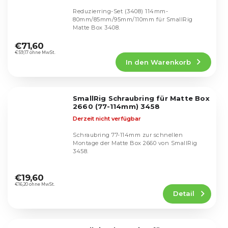
Reduzierring-Set (3408) 114mm-
80mm/85mm/95mm/110mm für SmallRig
Matte Box 3408.
Die
durchschnittliche
€71,60
Produktbewertung
€59,17 ohne MwSt.
In den Warenkorb
ist
5,0
von
5
SmallRig Schraubring für Matte Box
Sternen.
2660 (77-114mm) 3458
Derzeit nicht verfügbar
Schraubring 77-114mm zur schnellen
Montage der Matte Box 2660 von SmallRig
3458.
Die
durchschnittliche
€19,60
Produktbewertung
€16,20 ohne MwSt.
Detail
ist
5,0
von
5