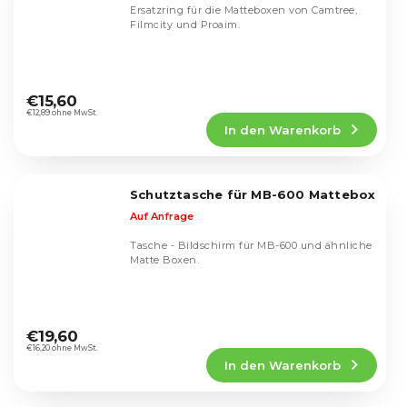
Ersatzring für die Matteboxen von Camtree,
Filmcity und Proaim.
Die
durchschnittliche
€15,60
Produktbewertung
€12,89 ohne MwSt.
In den Warenkorb
ist
5,0
von
5
Schutztasche für MB-600 Mattebox
Sternen.
Auf Anfrage
Tasche - Bildschirm für MB-600 und ähnliche
Matte Boxen.
Die
durchschnittliche
€19,60
Produktbewertung
€16,20 ohne MwSt.
In den Warenkorb
ist
5,0
von