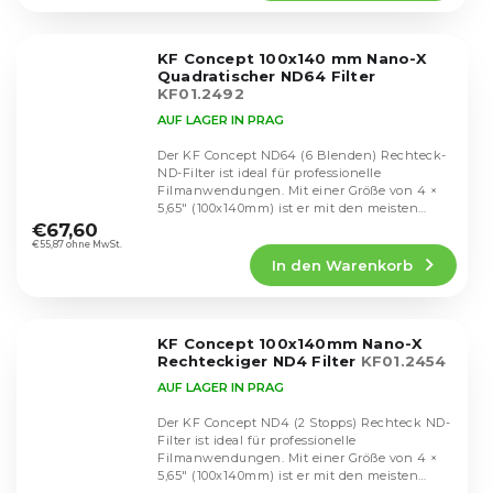
5,0
von
5
KF Concept 100x140 mm Nano-X
Sternen.
Quadratischer ND64 Filter
KF01.2492
AUF LAGER IN PRAG
Der KF Concept ND64 (6 Blenden) Rechteck-
ND-Filter ist ideal für professionelle
Filmanwendungen. Mit einer Größe von 4 ×
Die
5,65" (100x140mm) ist er mit den meisten
durchschnittliche
Matteboxen und...
€67,60
Produktbewertung
€55,87 ohne MwSt.
In den Warenkorb
ist
5,0
von
5
KF Concept 100x140mm Nano-X
Sternen.
Rechteckiger ND4 Filter
KF01.2454
AUF LAGER IN PRAG
Der KF Concept ND4 (2 Stopps) Rechteck ND-
Filter ist ideal für professionelle
Filmanwendungen. Mit einer Größe von 4 ×
5,65" (100x140mm) ist er mit den meisten
Die