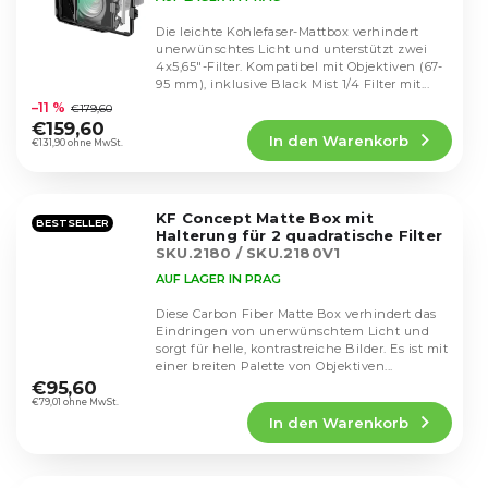
Die leichte Kohlefaser-Mattbox verhindert
unerwünschtes Licht und unterstützt zwei
4x5,65"-Filter. Kompatibel mit Objektiven (67-
Die
95 mm), inklusive Black Mist 1/4 Filter mit...
durchschnittliche
–11 %
€179,60
Produktbewertung
€159,60
In den Warenkorb
ist
€131,90 ohne MwSt.
3,9
von
5
KF Concept Matte Box mit
Sternen.
BESTSELLER
Halterung für 2 quadratische Filter
SKU.2180 / SKU.2180V1
AUF LAGER IN PRAG
Diese Carbon Fiber Matte Box verhindert das
Eindringen von unerwünschtem Licht und
sorgt für helle, kontrastreiche Bilder. Es ist mit
Die
einer breiten Palette von Objektiven...
durchschnittliche
€95,60
Produktbewertung
€79,01 ohne MwSt.
In den Warenkorb
ist
5,0
von
5