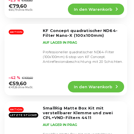
–23 %
€103,60
Produktbewertung
€79,60
In den Warenkorb
ist
€65,79 ohne MwSt.
5,0
von
5
KF Concept quadratischer ND64-
Sternen.
AKTION
Filter Nano-X (100x100mm)
AUF LAGER IN PRAG
Professioneller quadratischer ND64-Filter
(100x100mm) 6-stop von KF Concept.
Antireflexionsbeschichtung mit 20 Schichten.
Die
durchschnittliche
–42 %
€103,60
Produktbewertung
€59,60
In den Warenkorb
ist
€49,26 ohne MwSt.
5,0
von
5
SmallRig Matte Box Kit mit
Sternen.
AKTION
verstellbarer Klemme und zwei
LETZTE STÜCKE!
CPL+VND-Filtern 4411
AUF LAGER IN PRAG