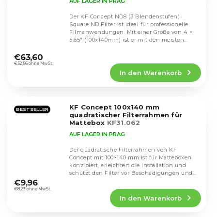
AUF LAGER IN PRAG
Der KF Concept ND8 (3 Blendenstufen)
Square ND Filter ist ideal für professionelle
Filmanwendungen. Mit einer Größe von 4 ×
5,65" (100x140mm) ist er mit den meisten
Die
Matteboxen...
durchschnittliche
€63,60
Produktbewertung
€52,56 ohne MwSt.
In den Warenkorb
ist
5,0
von
5
KF Concept 100x140 mm
Sternen.
BESTSELLER
quadratischer Filterrahmen für
Mattebox
KF31.062
AUF LAGER IN PRAG
Der quadratische Filterrahmen von KF
Concept mit 100×140 mm ist für Matteboxen
konzipiert, erleichtert die Installation und
Die
schützt den Filter vor Beschädigungen und...
durchschnittliche
€9,96
Produktbewertung
€8,23 ohne MwSt.
In den Warenkorb
ist
5,0