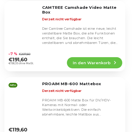
5
CAMTREE Camshade Video Matte
Sternen.
Box
Derzeit nicht verfügbar
Der Camtree Camshade ist eine neue, leicht
verstellbare Matte Box, die alle Funktionen
enthält, die Sie brauchen. Die leicht
verstellbaren und abnehmbaren Türen, die
Die
Halterung...
durchschnittliche
–7 %
€207,60
Produktbewertung
€191,60
In den Warenkorb
ist
€158,35 ohne MwSt.
5,0
von
5
PROAIM MB-600 Mattebox
Sternen.
NEU
Derzeit nicht verfügbar
PROAIM MB-600 Matte Box für DV/HDV-
Kameras mit Normal- oder
Weitwinkelobjektiven. Die einfach
abnehmbare, leichte Mattbox aus
überraschend starkem Material garantiert
Die
einen...
durchschnittliche
€119,60