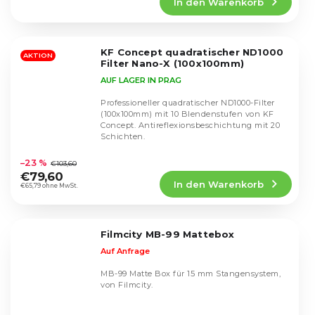
In den Warenkorb
ist
5,0
von
5
KF Concept quadratischer ND1000
Sternen.
AKTION
Filter Nano-X (100x100mm)
AUF LAGER IN PRAG
Professioneller quadratischer ND1000-Filter
(100x100mm) mit 10 Blendenstufen von KF
Concept. Antireflexionsbeschichtung mit 20
Schichten.
Die
durchschnittliche
–23 %
€103,60
Produktbewertung
€79,60
In den Warenkorb
ist
€65,79 ohne MwSt.
5,0
von
5
Filmcity MB-99 Mattebox
Sternen.
Auf Anfrage
MB-99 Matte Box für 15 mm Stangensystem,
von Filmcity.