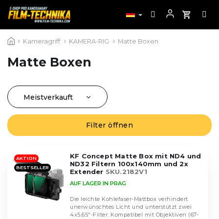
Zum
Kameragriff
KAMERA-RIG
Matte Boxen
Inhalt
springen
Matte Boxen
Meistverkauft
P
r
Günstigste
L
o
Filter öffnen
i
Teuerste
d
s
u
Alphabetisch
t
k
KF Concept Matte Box mit ND4 und
AKTION
e
ND32 Filtern 100x140mm und 2x
t
BESTSELLER
d
Extender
SKU.2182V1
s
e
AUF LAGER IN PRAG
o
r
r
Die leichte Kohlefaser-Mattbox verhindert
P
unerwünschtes Licht und unterstützt zwei
t
r
4x5,65"-Filter. Kompatibel mit Objektiven (67-