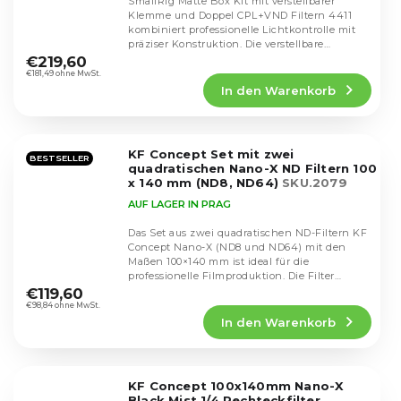
SmallRig Matte Box Kit mit verstellbarer
Klemme und Doppel CPL+VND Filtern 4411
kombiniert professionelle Lichtkontrolle mit
Die
präziser Konstruktion. Die verstellbare
durchschnittliche
Klemme...
€219,60
Produktbewertung
€181,49 ohne MwSt.
In den Warenkorb
ist
5,0
von
5
KF Concept Set mit zwei
Sternen.
BESTSELLER
quadratischen Nano-X ND Filtern 100
x 140 mm (ND8, ND64)
SKU.2079
AUF LAGER IN PRAG
Das Set aus zwei quadratischen ND-Filtern KF
Concept Nano-X (ND8 und ND64) mit den
Maßen 100×140 mm ist ideal für die
Die
professionelle Filmproduktion. Die Filter
durchschnittliche
bieten eine...
€119,60
Produktbewertung
€98,84 ohne MwSt.
In den Warenkorb
ist
5,0
von
5
KF Concept 100x140mm Nano-X
Sternen.
Black Mist 1/4 Rechteckfilter