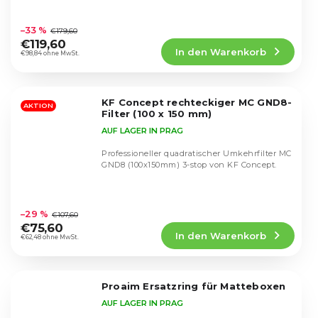
Die
durchschnittliche
–33 %
€179,60
Produktbewertung
€119,60
In den Warenkorb
ist
€98,84 ohne MwSt.
5,0
von
5
KF Concept rechteckiger MC GND8-
Sternen.
AKTION
Filter (100 x 150 mm)
AUF LAGER IN PRAG
Professioneller quadratischer Umkehrfilter MC
GND8 (100x150mm) 3-stop von KF Concept.
Die
durchschnittliche
–29 %
€107,60
Produktbewertung
€75,60
In den Warenkorb
ist
€62,48 ohne MwSt.
4,7
von
5
Proaim Ersatzring für Matteboxen
Sternen.
AUF LAGER IN PRAG