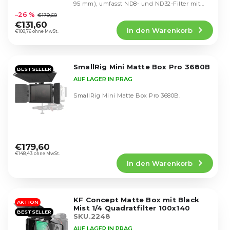
i
Die
95 mm), umfasst ND8- und ND32-Filter mit...
o
durchschnittliche
e
–26 %
€179,60
d
Produktbewertung
r
€131,60
u
In den Warenkorb
ist
€108,76 ohne MwSt.
u
k
4,7
n
von
t
g
5
e
SmallRig Mini Matte Box Pro 3680B
Sternen.
BESTSELLER
AUF LAGER IN PRAG
SmallRig Mini Matte Box Pro 3680B.
Die
durchschnittliche
€179,60
Produktbewertung
€148,43 ohne MwSt.
In den Warenkorb
ist
5,0
von
5
KF Concept Matte Box mit Black
Sternen.
AKTION
Mist 1/4 Quadratfilter 100x140
BESTSELLER
SKU.2248
AUF LAGER IN PRAG