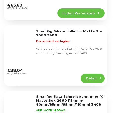
Matteboxen und...
durchschnittliche
€63,60
Produktbewertung
€52,56 ohne MwSt.
In den Warenkorb
ist
5,0
von
5
SmallRig Silikonhülle für Matte Box
Sternen.
2660 3409
Derzeit nicht verfügbar
Silikondonut, Lichtschutz für Matte Box 2660
von Smallrig. Smallrig Artikel 3409.
Die
durchschnittliche
€38,04
Produktbewertung
€31,44 ohne MwSt.
Detail
ist
5,0
von
5
SmallRig Satz Schnellspannringe für
Sternen.
Matte Box 2660 (114mm-
80mm/85mm/95mm/110mm) 3408
AUF LAGER IN PRAG