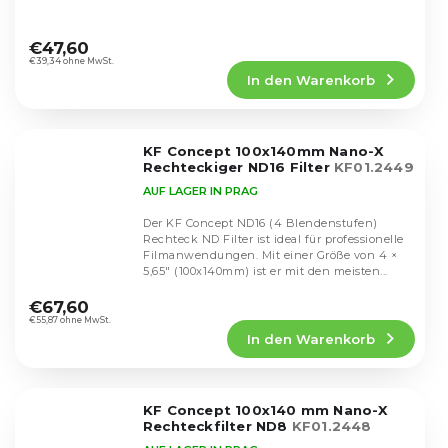
Die
durchschnittliche
€47,60
Produktbewertung
€39,34 ohne MwSt.
In den Warenkorb
ist
5,0
von
5
KF Concept 100x140mm Nano-X
Sternen.
Rechteckiger ND16 Filter
KF01.2449
AUF LAGER IN PRAG
Der KF Concept ND16 (4 Blendenstufen)
Rechteck ND Filter ist ideal für professionelle
Filmanwendungen. Mit einer Größe von 4 ×
5,65" (100x140mm) ist er mit den meisten...
Die
durchschnittliche
€67,60
Produktbewertung
€55,87 ohne MwSt.
In den Warenkorb
ist
5,0
von
5
KF Concept 100x140 mm Nano-X
Sternen.
Rechteckfilter ND8
KF01.2448