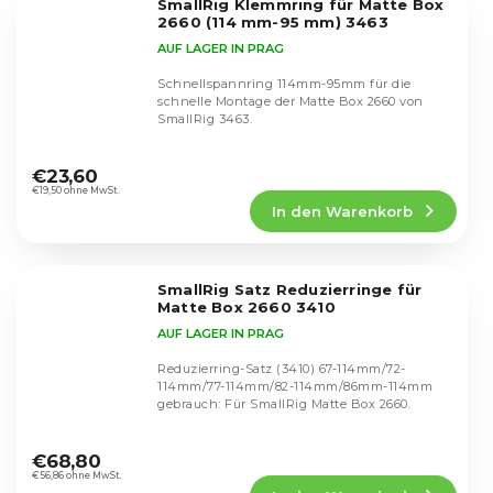
SmallRig Klemmring für Matte Box
Sternen.
2660 (114 mm-95 mm) 3463
AUF LAGER IN PRAG
Schnellspannring 114mm-95mm für die
schnelle Montage der Matte Box 2660 von
SmallRig 3463.
Die
durchschnittliche
€23,60
Produktbewertung
€19,50 ohne MwSt.
In den Warenkorb
ist
5,0
von
5
SmallRig Satz Reduzierringe für
Sternen.
Matte Box 2660 3410
AUF LAGER IN PRAG
Reduzierring-Satz (3410) 67-114mm/72-
114mm/77-114mm/82-114mm/86mm-114mm
gebrauch: Für SmallRig Matte Box 2660.
Die
durchschnittliche
€68,80
Produktbewertung
€56,86 ohne MwSt.