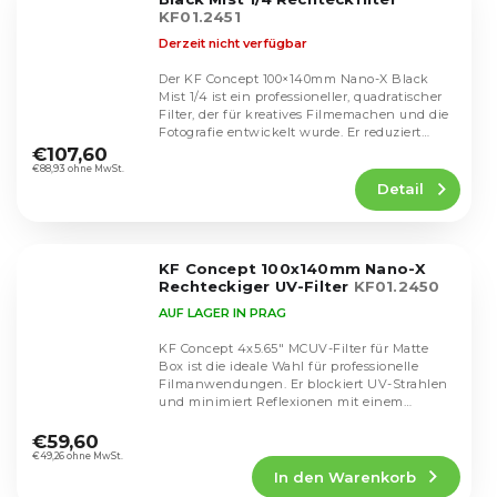
KF01.2451
Derzeit nicht verfügbar
Der KF Concept 100×140mm Nano-X Black
Mist 1/4 ist ein professioneller, quadratischer
Filter, der für kreatives Filmemachen und die
Die
Fotografie entwickelt wurde. Er reduziert
durchschnittliche
den...
€107,60
Produktbewertung
€88,93 ohne MwSt.
Detail
ist
5,0
von
5
KF Concept 100x140mm Nano-X
Sternen.
Rechteckiger UV-Filter
KF01.2450
AUF LAGER IN PRAG
KF Concept 4x5.65" MCUV-Filter für Matte
Box ist die ideale Wahl für professionelle
Filmanwendungen. Er blockiert UV-Strahlen
und minimiert Reflexionen mit einem
Die
Reflexionsgrad...
durchschnittliche
€59,60
Produktbewertung
€49,26 ohne MwSt.
In den Warenkorb
ist