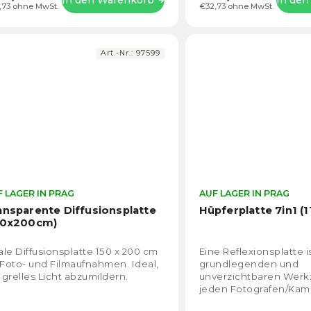
,73 ohne MwSt.
€32,73 ohne MwSt.
Art.-Nr.:
97599
 LAGER IN PRAG
Die
AUF LAGER IN PRAG
durchschnittliche
ansparente Diffusionsplatte
Hüpferplatte 7in1 (
Produktbewertung
50x200cm)
ist
4,7
le Diffusionsplatte 150 x 200 cm
Eine Reflexionsplatte i
von
 Foto- und Filmaufnahmen. Ideal,
grundlegenden und
5
grelles Licht abzumildern.
unverzichtbaren Werk
Sternen.
jeden Fotografen/Ka
Mehr als geeignet für d