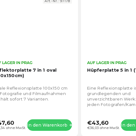
Art.-Nr.:
97178
 LAGER IN PRAG
Die
AUF LAGER IN PRAG
durchschnittliche
flektorplatte 7 in 1 oval
Hüpferplatte 5 in 1
Produktbewertung
00x150cm)
ist
4,3
le Reflexionsplatte 100x150 cm
Eine Reflexionsplatte i
von
 Fotografie und Filmaufnahmen
grundlegenden und
5
hält sofort 7 Varianten.
unverzichtbaren Werk
Sternen.
jeden Fotografen/Ka
Mehr als geeignet für d
natürlichem Licht oder 
47,60
€43,60
In den Warenkorb
In de
,34 ohne MwSt.
€36,03 ohne MwSt.