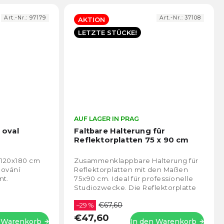
Art.-Nr.:
97179
Art.-Nr.:
37108
AKTION
LETZTE STÜCKE!
Die
AUF LAGER IN PRAG
Die
durchschnittliche
durch
 oval
Faltbare Halterung für
Produktbewertung
Prod
Reflektorplatten 75 x 90 cm
ist
ist
4,7
5,0
 120x180 cm
Zusammenklappbare Halterung für
von
von
mování
Reflektorplatten mit den Maßen
5
5
nt.
75x90 cm. Ideal für professionelle
Sternen.
Stern
Studiozwecke. Die Reflektorplatte
wird über ein Gobo
€67,60
(Schwenkhalterung) an...
–29 %
€47,60
n Warenkorb
In den Warenkorb