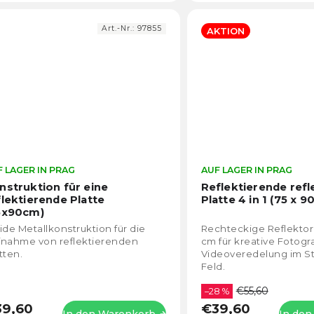
Art.-Nr.:
97855
AKTION
 LAGER IN PRAG
Die
AUF LAGER IN PRAG
durchschnittliche
nstruktion für eine
Reflektierende refl
Produktbewertung
flektierende Platte
Platte 4 in 1 (75 x 9
ist
5x90cm)
4,4
ide Metallkonstruktion für die
Rechteckige Reflektor
von
fnahme von reflektierenden
cm für kreative Fotogr
5
tten.
Videoveredelung im St
Sternen.
Feld.
€55,60
–28 %
39,60
€39,60
In den Warenkorb
In de