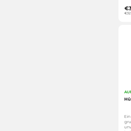
€
€32
AUF
Hü
Ein
gr
un