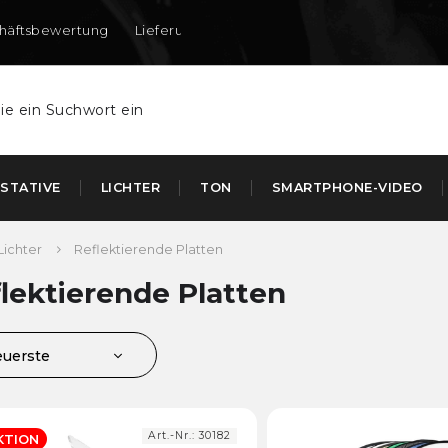
häftsbewertung
Lieferung nach DE und AT
STATIVE
LICHTER
TON
SMARTPHONE-VIDEO
Lichter
Reflektierende Platten
lektierende Platten
euerste
eistverkauft
ünstigste
Art.-Nr.:
30182
KTION