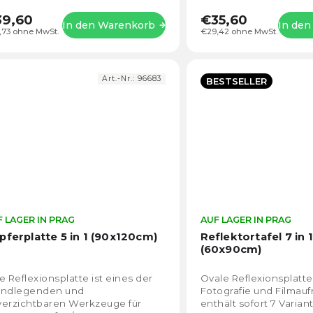
natürlichem Licht oder 
39,60
€35,60
In den Warenkorb
In de
,73 ohne MwSt.
€29,42 ohne MwSt.
Art.-Nr.:
96683
BESTSELLER
 LAGER IN PRAG
Die
AUF LAGER IN PRAG
durchschnittliche
pferplatte 5 in 1 (90x120cm)
Reflektortafel 7 in 1
Produktbewertung
(60x90cm)
ist
4,5
e Reflexionsplatte ist eines der
Ovale Reflexionsplatte
von
undlegenden und
Fotografie und Filma
5
verzichtbaren Werkzeuge für
enthält sofort 7 Varian