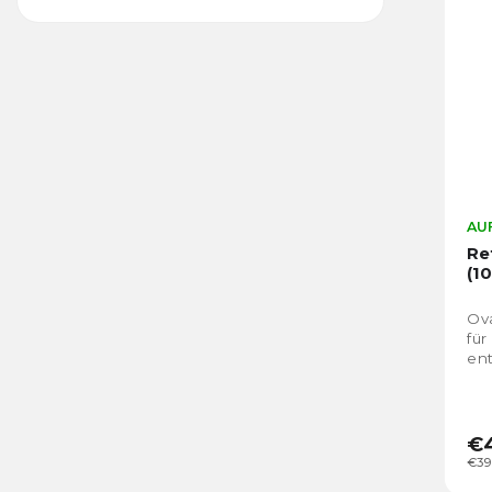
AUF
Re
(1
Ova
für
ent
€
€39