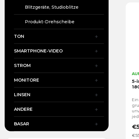
Blitzgeräte, Studioblitze
Produkt-Drehscheibe
TON
SMARTPHONE-VIDEO
STROM
AUF
MONITORE
5-
18
LINSEN
Ein
gr
ANDERE
un
je
Meh
BASAR
€5
nat
Ver
€55