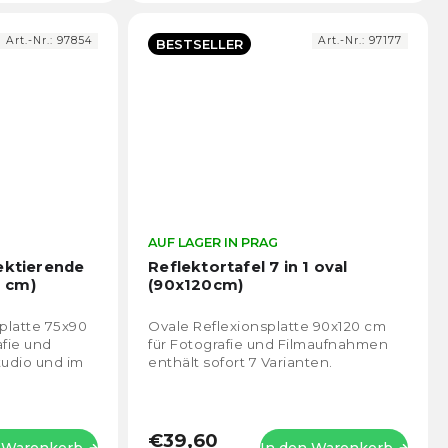
Art.-Nr.:
97854
Art.-Nr.:
97177
BESTSELLER
Die
AUF LAGER IN PRAG
Die
durchschnittliche
durch
ektierende
Reflektortafel 7 in 1 oval
Produktbewertung
Prod
0 cm)
(90x120cm)
ist
ist
5,0
5,0
platte 75x90
Ovale Reflexionsplatte 90x120 cm
von
von
afie und
für Fotografie und Filmaufnahmen
5
5
udio und im
enthält sofort 7 Varianten.
Sternen.
Stern
€39,60
n Warenkorb
In den Warenkorb