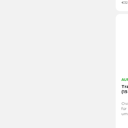
€32
AUF
Tr
(1
Ova
für
um 