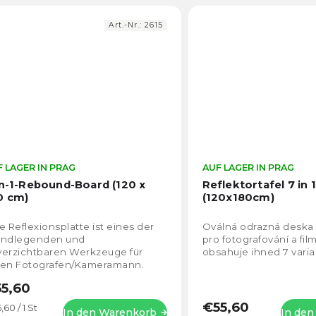
Art.-Nr.:
2615
 LAGER IN PRAG
Die
AUF LAGER IN PRAG
durchschnittliche
in-1-Rebound-Board (120 x
Reflektortafel 7 in 1
Produktbewertung
0 cm)
(120x180cm)
ist
4,6
e Reflexionsplatte ist eines der
Oválná odrazná deska
von
undlegenden und
pro fotografování a fil
5
verzichtbaren Werkzeuge für
obsahuje ihned 7 varia
Sternen.
den Fotografen/Kameramann.
r als geeignet für die Arbeit mit
5,60
ürlichem Licht oder im...
€55,60
kaufspreis:
,60 / 1 St
In den Warenkorb
In de