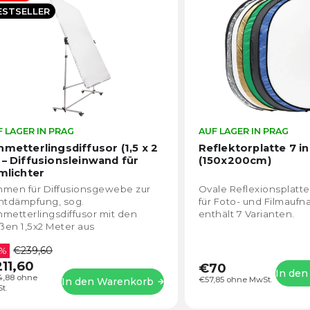
lphabetisch
ESTSELLER
 LAGER IN PRAG
Die
AUF LAGER IN PRAG
durchschnittliche
hmetterlingsdiffusor (1,5 x 2
Reflektorplatte 7 in
Produktbewertung
 – Diffusionsleinwand für
(150x200cm)
ist
lmlichter
4,4
hmen für Diffusionsgewebe zur
Ovale Reflexionsplatt
von
htdämpfung, sog.
für Foto- und Filmauf
5
metterlingsdiffusor mit den
enthält 7 Varianten.
Sternen.
en 1,5x2 Meter aus
uminiumstäben für Filmzwecke.
€239,60
 %
11,60
€70
In de
4,88 ohne
€57,85 ohne MwSt.
In den Warenkorb
t.