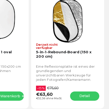
Derzeit nicht
Die
Die
verfügbar
durchschnittliche
durch
 1 oval
5-in-1-Rebound-Board (150 x
Produktbewertung
Prod
200 cm)
ist
ist
4,5
4,6
e 150x200 cm
Eine Reflexionsplatte ist eines der
von
von
nahmen
grundlegenden und
5
5
unverzichtbaren Werkzeuge für
Sternen.
Stern
jeden Fotografen/Kameramann.
Mehr als geeignet für die Arbeit mit
€75,60
natürlichem Licht oder im...
–15 %
€63,60
Detail
n Warenkorb
€52,56 ohne MwSt.