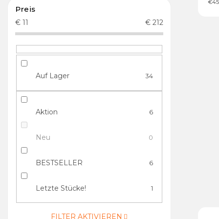
€45
Preis
€
11
€
212
Auf Lager
34
Aktion
6
Neu
0
BESTSELLER
6
Letzte Stücke!
1
FILTER AKTIVIEREN