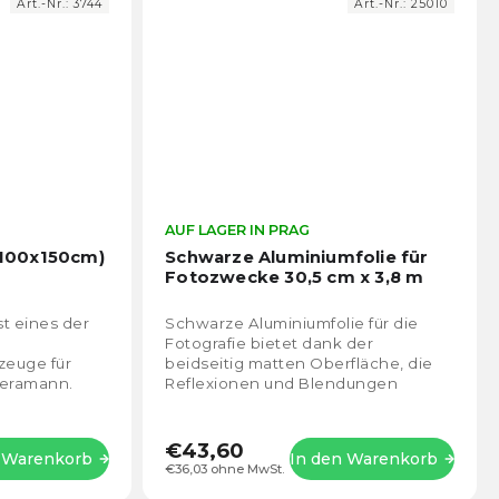
Art.-Nr.:
3744
Art.-Nr.:
25010
Die
AUF LAGER IN PRAG
Die
durchschnittliche
durch
 (100x150cm)
Schwarze Aluminiumfolie für
Produktbewertung
Prod
Fotozwecke 30,5 cm x 3,8 m
ist
ist
4,7
5,0
st eines der
Schwarze Aluminiumfolie für die
von
von
Fotografie bietet dank der
5
5
zeuge für
beidseitig matten Oberfläche, die
Sternen.
Stern
meramann.
Reflexionen und Blendungen
ie Arbeit mit
eliminiert, eine präzise Kontrolle
im...
über das Licht. Mit...
€43,60
n Warenkorb
In den Warenkorb
€36,03 ohne MwSt.