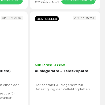
€32,73 ohne MwSt.
Art.-Nr.:
97183
Art.-Nr.:
97742
BESTSELLER
Die
AUF LAGER IN PRAG
Die
durchschnittliche
durch
110cm)
Auslegerarm – Teleskoparm
Produktbewertung
Prod
ist
ist
4,8
4,6
st eines der
Horizontaler Auslegerarm zur
von
von
Befestigung der Reflektorplatten.
5
5
zeuge für
Sternen.
Stern
meramann.
ie Arbeit mit