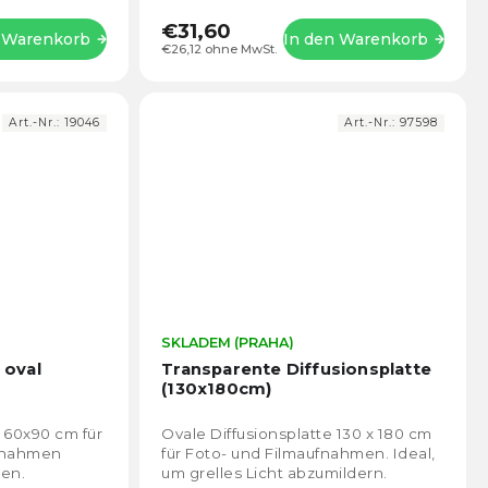
im...
€31,60
n Warenkorb
In den Warenkorb
€26,12 ohne MwSt.
Art.-Nr.:
19046
Art.-Nr.:
97598
Die
SKLADEM (PRAHA)
Die
durchschnittliche
durch
 oval
Transparente Diffusionsplatte
Produktbewertung
Prod
(130x180cm)
ist
ist
4,9
4,7
 60x90 cm für
Ovale Diffusionsplatte 130 x 180 cm
von
von
ufnahmen
für Foto- und Filmaufnahmen. Ideal,
5
5
ten.
um grelles Licht abzumildern.