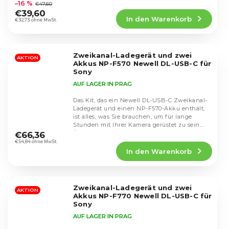
durchschnittliche
–16 %
€47,60
Produktbewertung
€39,60
In den Warenkorb
ist
€32,73 ohne MwSt.
4,6
von
5
Zweikanal-Ladegerät und zwei
Sternen.
AKTION
Akkus NP-F570 Newell DL-USB-C für
Sony
AUF LAGER IN PRAG
Das Kit, das ein Newell DL-USB-C Zweikanal-
Ladegerät und einen NP-F570-Akku enthält,
ist alles, was Sie brauchen, um für lange
Die
Stunden mit Ihrer Kamera gerüstet zu sein.
durchschnittliche
Überall...
€66,36
Produktbewertung
€54,84 ohne MwSt.
In den Warenkorb
ist
4,7
von
5
Zweikanal-Ladegerät und zwei
Sternen.
AKTION
Akkus NP-F770 Newell DL-USB-C für
Sony
AUF LAGER IN PRAG