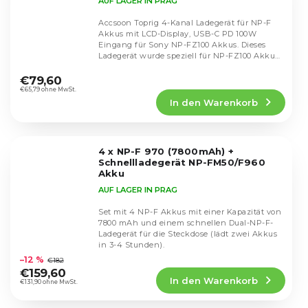
AUF LAGER IN PRAG
Accsoon Toprig 4-Kanal Ladegerät für NP-F
Akkus mit LCD-Display, USB-C PD 100W
Eingang für Sony NP-FZ100 Akkus. Dieses
Ladegerät wurde speziell für NP-FZ100 Akkus
Die
entwickelt und...
durchschnittliche
€79,60
Produktbewertung
€65,79 ohne MwSt.
In den Warenkorb
ist
5,0
von
5
4 x NP-F 970 (7800mAh) +
Sternen.
Schnellladegerät NP-FM50/F960
Akku
AUF LAGER IN PRAG
Set mit 4 NP-F Akkus mit einer Kapazität von
7800 mAh und einem schnellen Dual-NP-F-
Ladegerät für die Steckdose (lädt zwei Akkus
Die
in 3-4 Stunden).
durchschnittliche
–12 %
€182
Produktbewertung
€159,60
In den Warenkorb
ist
€131,90 ohne MwSt.
5,0