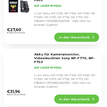
F550
AUF LAGER IN PRAG
Li-Ion Akku NP-F330, NP-F530, NP-F550, NP-
F730H, NP-F570, NP-F750, NP-F770, NP-
F960NP-F970/960/950/930 - 2600 mAh für
Die
diverses Zubehör.
durchschnittliche
€27,60
Produktbewertung
€22,81 ohne MwSt.
In den Warenkorb
ist
4,9
von
5
Akku für Kameramonitor,
Sternen.
Videoleuchten Sony NP-F770, NP-
F750
AUF LAGER IN PRAG
Li-Ion Akku NP-F330, NP-F530, NP-F550, NP-
F730H, NP-F570, NP-F750, NP-F770, NP-
F960NP-F970/960/950/930 - 5200 mAh für
Die
diverses Zubehör.
durchschnittliche
€31,96
Produktbewertung
€26,41 ohne MwSt.
In den Warenkorb
ist
4,8