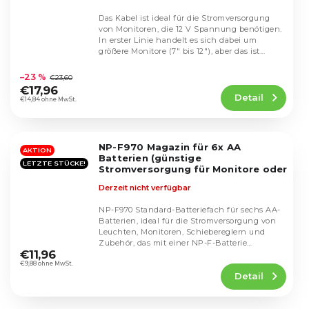
Das Kabel ist ideal für die Stromversorgung
von Monitoren, die 12 V Spannung benötigen.
In erster Linie handelt es sich dabei um
größere Monitore (7" bis 12"), aber das ist...
Die
durchschnittliche
–23 %
€23,60
Produktbewertung
€17,96
Detail
ist
€14,84 ohne MwSt.
5,0
von
5
NP-F970 Magazin für 6x AA
Sternen.
AKTION
Batterien (günstige
LETZTE STÜCKE!
Stromversorgung für Monitore oder
LED-Leuchten)
Derzeit nicht verfügbar
NP-F970 Standard-Batteriefach für sechs AA-
Batterien, ideal für die Stromversorgung von
Leuchten, Monitoren, Schiebereglern und
Die
Zubehör, das mit einer NP-F-Batterie
durchschnittliche
€11,96
betrieben wird.
Produktbewertung
€9,88 ohne MwSt.
Detail
ist
5,0
von