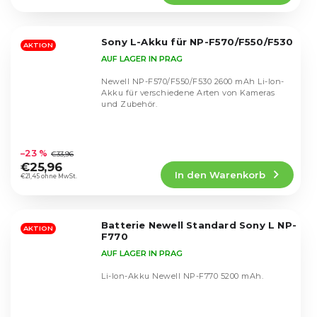
4,6
von
5
Sony L-Akku für NP-F570/F550/F530
Sternen.
AKTION
AUF LAGER IN PRAG
Newell NP-F570/F550/F530 2600 mAh Li-Ion-
Akku für verschiedene Arten von Kameras
und Zubehör.
Die
durchschnittliche
–23 %
€33,96
Produktbewertung
€25,96
In den Warenkorb
ist
€21,45 ohne MwSt.
4,9
von
5
Batterie Newell Standard Sony L NP-
Sternen.
AKTION
F770
AUF LAGER IN PRAG
Li-Ion-Akku Newell NP-F770 5200 mAh.