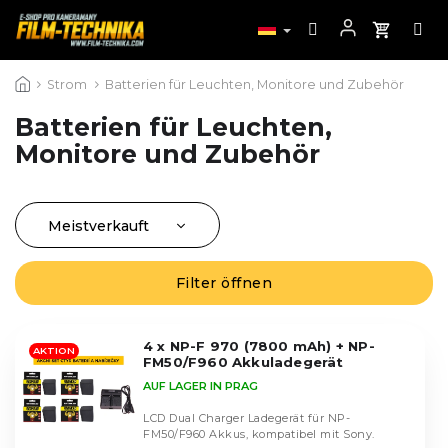
Zum
Strom
Batterien für Leuchten, Monitore und Zubehör
Inhalt
springen
Batterien für Leuchten,
Monitore und Zubehör
Meistverkauft
P
r
Günstigste
o
Filter öffnen
L
Teuerste
d
i
u
Alphabetisch
s
k
4 x NP-F 970 (7800 mAh) + NP-
t
AKTION
FM50/F960 Akkuladegerät
t
e
AUF LAGER IN PRAG
s
d
o
e
LCD Dual Charger Ladegerät für NP-
r
FM50/F960 Akkus, kompatibel mit Sony.
r