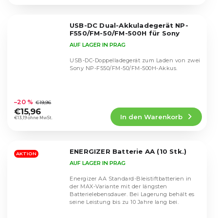
4,7
von
5
USB-DC Dual-Akkuladegerät NP-
Sternen.
F550/FM-50/FM-500H für Sony
AUF LAGER IN PRAG
USB-DC-Doppelladegerät zum Laden von zwei
Sony NP-F550/FM-50/FM-500H-Akkus.
Die
durchschnittliche
–20 %
€19,96
Produktbewertung
€15,96
In den Warenkorb
ist
€13,19 ohne MwSt.
4,8
von
5
ENERGIZER Batterie AA (10 Stk.)
Sternen.
AKTION
AUF LAGER IN PRAG
Energizer AA Standard-Bleistiftbatterien in
der MAX-Variante mit der längsten
Batterielebensdauer. Bei Lagerung behält es
seine Leistung bis zu 10 Jahre lang bei.
Die