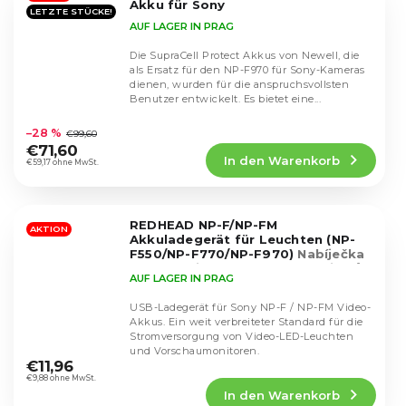
Akku für Sony
LETZTE STÜCKE!
AUF LAGER IN PRAG
Die SupraCell Protect Akkus von Newell, die
als Ersatz für den NP-F970 für Sony-Kameras
dienen, wurden für die anspruchsvollsten
Benutzer entwickelt. Es bietet eine...
Die
durchschnittliche
–28 %
€99,60
Produktbewertung
€71,60
In den Warenkorb
ist
€59,17 ohne MwSt.
3,3
von
5
REDHEAD NP-F/NP-FM
Sternen.
AKTION
Akkuladegerät für Leuchten (NP-
F550/NP-F770/NP-F970)
Nabíječka
pro baterie LED světel a monitorů
AUF LAGER IN PRAG
NP-F standard
USB-Ladegerät für Sony NP-F / NP-FM Video-
Akkus. Ein weit verbreiteter Standard für die
Stromversorgung von Video-LED-Leuchten
Die
und Vorschaumonitoren.
durchschnittliche
€11,96
Produktbewertung
€9,88 ohne MwSt.
In den Warenkorb
ist