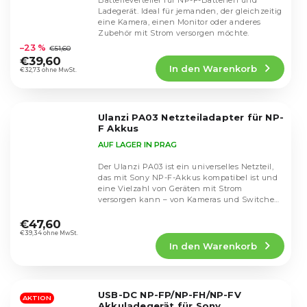
Batterieverteiler für NP-F-Batterien und
Ladegerät. Ideal für jemanden, der gleichzeitig
eine Kamera, einen Monitor oder anderes
Die
Zubehör mit Strom versorgen möchte.
durchschnittliche
–23 %
€51,60
Produktbewertung
€39,60
In den Warenkorb
ist
€32,73 ohne MwSt.
4,9
von
5
Ulanzi PA03 Netzteiladapter für NP-
Sternen.
F Akkus
AUF LAGER IN PRAG
Der Ulanzi PA03 ist ein universelles Netzteil,
das mit Sony NP-F-Akkus kompatibel ist und
eine Vielzahl von Geräten mit Strom
versorgen kann – von Kameras und Switches
Die
bis hin...
durchschnittliche
€47,60
Produktbewertung
€39,34 ohne MwSt.
In den Warenkorb
ist
5,0
von
5
USB-DC NP-FP/NP-FH/NP-FV
Sternen.
AKTION
Akkuladegerät für Sony