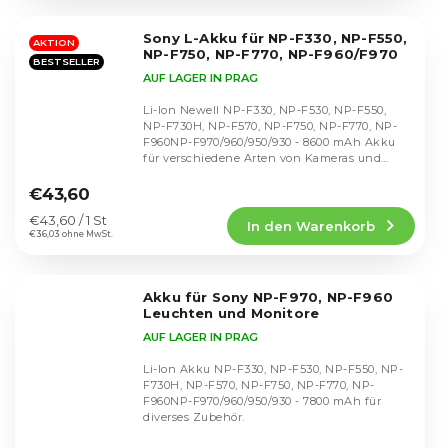
von
5
Sony L-Akku für NP-F330, NP-F550,
Sternen.
AKTION
NP-F750, NP-F770, NP-F960/F970
BESTSELLER
AUF LAGER IN PRAG
Li-Ion Newell NP-F330, NP-F530, NP-F550,
NP-F730H, NP-F570, NP-F750, NP-F770, NP-
F960NP-F970/960/950/930 - 8600 mAh Akku
für verschiedene Arten von Kameras und
Die
Zubehör.
durchschnittliche
€43,60
Produktbewertung
Verkaufspreis:
€43,60 / 1 St
In den Warenkorb
ist
€36,03 ohne MwSt.
4,6
von
5
Akku für Sony NP-F970, NP-F960
Sternen.
Leuchten und Monitore
AUF LAGER IN PRAG
Li-Ion Akku NP-F330, NP-F530, NP-F550, NP-
F730H, NP-F570, NP-F750, NP-F770, NP-
F960NP-F970/960/950/930 - 7800 mAh für
diverses Zubehör.
Die