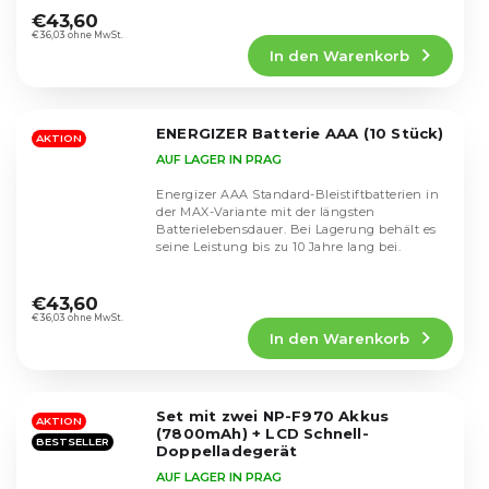
durchschnittliche
€43,60
Produktbewertung
€36,03 ohne MwSt.
In den Warenkorb
ist
5,0
von
5
ENERGIZER Batterie AAA (10 Stück)
Sternen.
AKTION
AUF LAGER IN PRAG
Energizer AAA Standard-Bleistiftbatterien in
der MAX-Variante mit der längsten
Batterielebensdauer. Bei Lagerung behält es
seine Leistung bis zu 10 Jahre lang bei.
Die
durchschnittliche
€43,60
Produktbewertung
€36,03 ohne MwSt.
In den Warenkorb
ist
5,0
von
5
Set mit zwei NP-F970 Akkus
Sternen.
AKTION
(7800mAh) + LCD Schnell-
BESTSELLER
Doppelladegerät
AUF LAGER IN PRAG