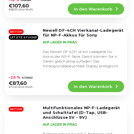
€131,60
Produktbewertung
€107,60
In den Warenkorb
ist
€88,93 ohne MwSt.
5,0
von
5
Newell DF-4CH Vierkanal-Ladegerät
Sternen.
AKTION
für NP-F-Akkus für Sony
LETZTE STÜCKE!
AUF LAGER IN PRAG
Das Newell DF-4CH ist ein Ladegerät für
Akkus der NP-F-Serie. Damit können Sie 4
Zellen gleichzeitig aufladen. Das
hintergrundbeleuchtete Display ermöglicht
Die
eine komfortable...
durchschnittliche
–26 %
€119,60
Produktbewertung
€87,60
In den Warenkorb
ist
€72,40 ohne MwSt.
4,8
von
5
Multifunktionales NP-F-Ladegerät
Sternen.
AKTION
und Schalttafel (D-Tap, USB-
Anschlüsse 5V - 9V)
AUF LAGER IN PRAG