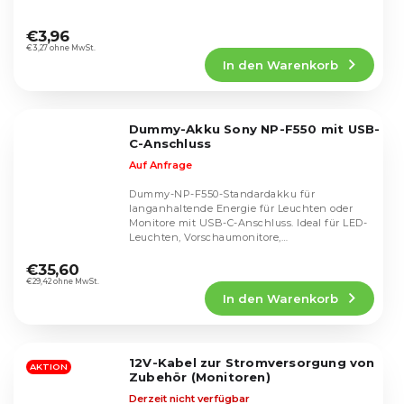
Die
durchschnittliche
€3,96
Produktbewertung
€3,27 ohne MwSt.
In den Warenkorb
ist
5,0
von
5
Dummy-Akku Sony NP-F550 mit USB-
Sternen.
C-Anschluss
Auf Anfrage
Dummy-NP-F550-Standardakku für
langanhaltende Energie für Leuchten oder
Monitore mit USB-C-Anschluss. Ideal für LED-
Leuchten, Vorschaumonitore,
Die
Aufnahmegeräte.
durchschnittliche
€35,60
Produktbewertung
€29,42 ohne MwSt.
In den Warenkorb
ist
5,0
von
5
12V-Kabel zur Stromversorgung von
Sternen.
AKTION
Zubehör (Monitoren)
Derzeit nicht verfügbar