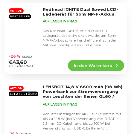
von
5
Redhead IGNITE Dual Speed LCD-
Sternen.
AKTION
Ladegerät für Sony NP-F-Akkus
BESTSELLER
AUF LAGER IN PRAG
Das Redhead IGNITE ist ein Dual-LCD-
Ladegerät, das entwickelt wurde, um Sony
NP-F-Akkus schnell und effizient zu laden.
Mit zwei Steckplätzen und einem
Die
übersichtlichen...
durchschnittliche
–26 %
€59,60
Produktbewertung
€43,60
In den Warenkorb
ist
€36,03 ohne MwSt.
5,0
von
5
LENSBOT 14,8 V 6600 mAh (98 Wh)
Sternen.
AKTION
Powerbank zur Stromversorgung
LETZTE STÜCKE!
von Leuchten der Serien GL60 /
GL100x / GL60RGB und anderen
AUF LAGER IN PRAG
Robuster intelligenter Akku für Leuchten mit
bis zu 148 W (bei Verwendung von D-TAP >
2,5 mm DC-Kabel) und bis zu 100 W bei
Die
Verwendung von USB-C.Batterie für
durchschnittliche
Leuchten der Marke...
–18 %