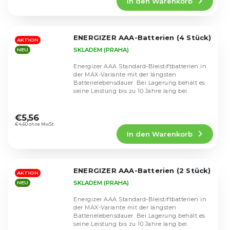
In den Warenkorb
ist
5,0
von
5
ENERGIZER AAA-Batterien (4 Stück)
Sternen.
AKTION
SKLADEM (PRAHA)
NEU
Energizer AAA Standard-Bleistiftbatterien in
der MAX-Variante mit der längsten
Batterielebensdauer. Bei Lagerung behält es
seine Leistung bis zu 10 Jahre lang bei.
Die
durchschnittliche
€5,56
Produktbewertung
€4,60 ohne MwSt.
In den Warenkorb
ist
5,0
von
5
ENERGIZER AAA-Batterien (2 Stück)
Sternen.
AKTION
SKLADEM (PRAHA)
NEU
Energizer AAA Standard-Bleistiftbatterien in
der MAX-Variante mit der längsten
Batterielebensdauer. Bei Lagerung behält es
seine Leistung bis zu 10 Jahre lang bei.