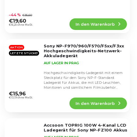
Die
durchschnittliche
–44 %
€35,60
Produktbewertung
€19,60
In den Warenkorb
ist
€16,20 ohne MwSt.
4,8
von
5
Sony NP-F970/960/F570/F5xx/F3xx
Sternen.
AKTION
Hochgeschwindigkeits-Netzwerk-
LETZTE STÜCKE!
Akkuladegerät
AUF LAGER IN PRAG
Hochgeschwindigkeits-Ladegerät mit einem
Steckplatz für den Sony NP-F-Standard.
Ladegerät für Akkus, die mit LED-Leuchten,
Die
Monitoren und sämtlichem Filmzubehör
durchschnittliche
verwendet werden.
€15,96
Produktbewertung
€13,19 ohne MwSt.
In den Warenkorb
ist
4,8
von
5
Accsoon TOPRIG 100W 4-Kanal LCD
Sternen.
Ladegerät für Sony NP-FZ100 Akkus