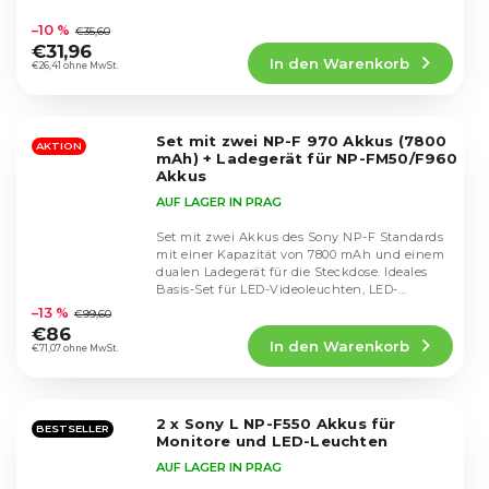
Die
durchschnittliche
–10 %
€35,60
Produktbewertung
€31,96
In den Warenkorb
ist
€26,41 ohne MwSt.
4,8
von
5
Set mit zwei NP-F 970 Akkus (7800
Sternen.
AKTION
mAh) + Ladegerät für NP-FM50/F960
Akkus
AUF LAGER IN PRAG
Set mit zwei Akkus des Sony NP-F Standards
mit einer Kapazität von 7800 mAh und einem
dualen Ladegerät für die Steckdose. Ideales
Die
Basis-Set für LED-Videoleuchten, LED-
durchschnittliche
Panels,...
–13 %
€99,60
Produktbewertung
€86
In den Warenkorb
ist
€71,07 ohne MwSt.
5,0
von
5
2 x Sony L NP-F550 Akkus für
Sternen.
BESTSELLER
Monitore und LED-Leuchten
AUF LAGER IN PRAG