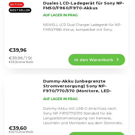
Duales LCD-Ladegerät für Sony NP-
Sternen.
AKTION
FM50/F960/F970-Akkus
BESTSELLER
AUF LAGER IN PRAG
NEWELL LCD Dual Charger Ladegerät für NP-
FM50/F960 Akkus, kompatibel mit Sony.
Die
durchschnittliche
€39,96
Produktbewertung
Verkaufspreis:
€39,96 / 1 St
In den Warenkorb
ist
€33,02 ohne MwSt.
4,7
von
5
Dummy-Akku (unbegrenzte
Sternen.
Stromversorgung) Sony NP-
F970/770/570 (Monitore, LED-
Leuchten) - USB-C
AUF LAGER IN PRAG
Dummy-Akku mit USB-C-Anschluss nach
Sony NP-F970/770/570 Standard für die
Langzeitstromversorgung von Kameras,
Die
Leuchten und Monitoren aus dem Stromnetz.
durchschnittliche
€39,60
Geeignet für alle Sony...
Produktbewertung
€32,73 ohne MwSt.