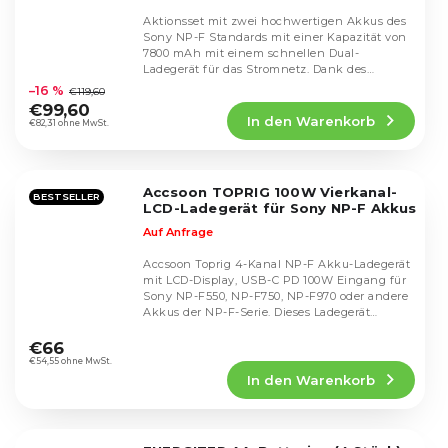
Aktionsset mit zwei hochwertigen Akkus des
Sony NP-F Standards mit einer Kapazität von
7800 mAh mit einem schnellen Dual-
Die
Ladegerät für das Stromnetz. Dank des
durchschnittliche
dualen...
–16 %
€119,60
Produktbewertung
€99,60
In den Warenkorb
ist
€82,31 ohne MwSt.
5,0
von
5
Accsoon TOPRIG 100W Vierkanal-
Sternen.
BESTSELLER
LCD-Ladegerät für Sony NP-F Akkus
Auf Anfrage
Accsoon Toprig 4-Kanal NP-F Akku-Ladegerät
mit LCD-Display, USB-C PD 100W Eingang für
Sony NP-F550, NP-F750, NP-F970 oder andere
Akkus der NP-F-Serie. Dieses Ladegerät
Die
wurde...
durchschnittliche
€66
Produktbewertung
€54,55 ohne MwSt.
In den Warenkorb
ist
5,0
von
5