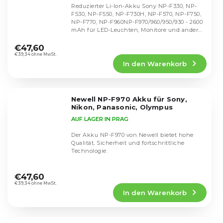
Reduzierter Li-Ion-Akku Sony NP-F330, NP-
F530, NP-F550, NP-F730H, NP-F570, NP-F750,
NP-F770, NP-F960NP-F970/960/950/930 - 2600
mAh für LED-Leuchten, Monitore und anderes
Die
Zubehör.
durchschnittliche
€47,60
Produktbewertung
€39,34 ohne MwSt.
In den Warenkorb
ist
4,3
von
5
Newell NP-F970 Akku für Sony,
Sternen.
Nikon, Panasonic, Olympus
AUF LAGER IN PRAG
Der Akku NP-F970 von Newell bietet hohe
Qualität, Sicherheit und fortschrittliche
Technologie.
Die
durchschnittliche
€47,60
Produktbewertung
€39,34 ohne MwSt.
In den Warenkorb
ist
4,3
von
5