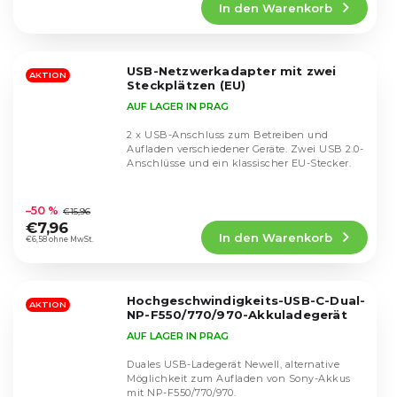
In den Warenkorb
ist
4,3
von
5
USB-Netzwerkadapter mit zwei
Sternen.
AKTION
Steckplätzen (EU)
AUF LAGER IN PRAG
2 x USB-Anschluss zum Betreiben und
Aufladen verschiedener Geräte. Zwei USB 2.0-
Anschlüsse und ein klassischer EU-Stecker.
Die
durchschnittliche
–50 %
€15,96
Produktbewertung
€7,96
In den Warenkorb
ist
€6,58 ohne MwSt.
4,9
von
5
Hochgeschwindigkeits-USB-C-Dual-
Sternen.
AKTION
NP-F550/770/970-Akkuladegerät
AUF LAGER IN PRAG
Duales USB-Ladegerät Newell, alternative
Möglichkeit zum Aufladen von Sony-Akkus
mit NP-F550/770/970.