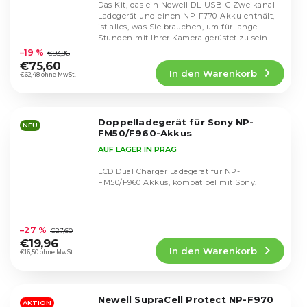
Das Kit, das ein Newell DL-USB-C Zweikanal-
Ladegerät und einen NP-F770-Akku enthält,
ist alles, was Sie brauchen, um für lange
Die
Stunden mit Ihrer Kamera gerüstet zu sein.
durchschnittliche
Überall...
–19 %
€93,96
Produktbewertung
€75,60
In den Warenkorb
ist
€62,48 ohne MwSt.
5,0
von
5
Doppelladegerät für Sony NP-
Sternen.
NEU
FM50/F960-Akkus
AUF LAGER IN PRAG
LCD Dual Charger Ladegerät für NP-
FM50/F960 Akkus, kompatibel mit Sony.
Die
durchschnittliche
–27 %
€27,60
Produktbewertung
€19,96
In den Warenkorb
ist
€16,50 ohne MwSt.
4,8
von
5
Newell SupraCell Protect NP-F970
Sternen.
AKTION