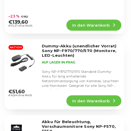
t
P
i
Die
r
durchschnittliche
e
–23 %
€182
o
Produktbewertung
r
€139,60
d
In den Warenkorb
ist
€115,37 ohne MwSt.
u
u
4,7
n
k
von
g
5
t
Dummy-Akku (unendlicher Vorrat)
Sternen.
AKTION
e
Sony NP-F970/770/570 (Monitore,
LED-Leuchten)
AUF LAGER IN PRAG
Sony NP-F970/770/570 Standard-Dummy-
Akku für lang anhaltende
Netzstromversorgung von Kameras, Leuchten
Die
und Monitoren. Geeignet für alle Sony NP-
durchschnittliche
F970/770/570 betriebenen Geräte.
€51,60
Produktbewertung
€42,64 ohne MwSt.
In den Warenkorb
ist
5,0
von
5
Akku für Beleuchtung,
Sternen.
Vorschaumonitore Sony NP-F570,