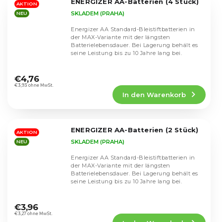
ENERGIZER AA-Batterien (4 Stück)
Sternen.
AKTION
SKLADEM (PRAHA)
NEU
Energizer AA Standard-Bleistiftbatterien in
der MAX-Variante mit der längsten
Batterielebensdauer. Bei Lagerung behält es
seine Leistung bis zu 10 Jahre lang bei.
Die
durchschnittliche
€4,76
Produktbewertung
€3,93 ohne MwSt.
In den Warenkorb
ist
5,0
von
5
ENERGIZER AA-Batterien (2 Stück)
Sternen.
AKTION
SKLADEM (PRAHA)
NEU
Energizer AA Standard-Bleistiftbatterien in
der MAX-Variante mit der längsten
Batterielebensdauer. Bei Lagerung behält es
seine Leistung bis zu 10 Jahre lang bei.
Die
durchschnittliche
€3,96
Produktbewertung
€3,27 ohne MwSt.