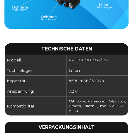
TECHNISCHE DATEN
Modell:
NP-F970/960/950/930
Technologie:
Li-Ion
Kapazität:
8600 mAh / 61,9Wh
Anspannung:
7,2 V
Mit Sony, Panasonic, Olympus,
Kompatibilität:
Hitachi, Nikon..., mit NP-F970-
Akku
VERPACKUNGSINHALT