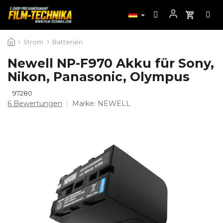
Zum
Strom
Batterien
Inhalt
springen
Newell NP-F970 Akku für Sony,
Nikon, Panasonic, Olympus
97280
Die
6 Bewertungen
Marke:
NEWELL
durchschnittliche
Produktbewertung
ist
4,3
von
5
Sternen.