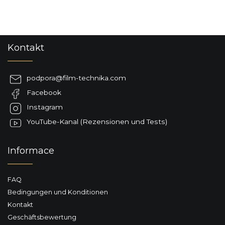
F
Kontakt
u
ß
z
podpora
@
film-technika.com
e
Facebook
i
l
Instagram
e
YouTube-Kanal (Rezensionen und Tests)
Informace
FAQ
Bedingungen und Konditionen
Kontakt
Geschäftsbewertung