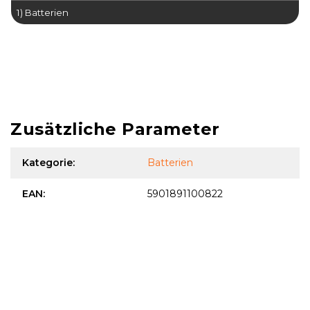
1) Batterien
Li-Ion Newell NP-F330, NP-F530, NP-F550, NP-F730H, NP-
F570, NP-F750, NP-F770, NP-F960NP-F970/960/950/930 -
8600 mAh Akku für verschiedene Arten von Kameras und
Zubehör.
Zusätzliche Parameter
Kategorie
:
Batterien
EAN
:
5901891100822