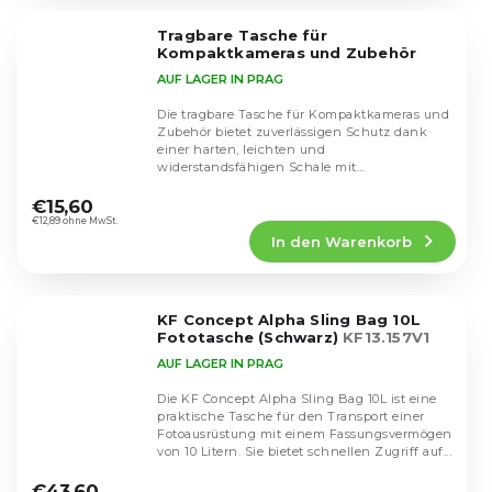
von
5
Tragbare Tasche für
Sternen.
Kompaktkameras und Zubehör
AUF LAGER IN PRAG
Die tragbare Tasche für Kompaktkameras und
Zubehör bietet zuverlässigen Schutz dank
einer harten, leichten und
widerstandsfähigen Schale mit
Die
Stoßfestigkeitsfunktion. Dank des...
durchschnittliche
€15,60
Produktbewertung
€12,89 ohne MwSt.
In den Warenkorb
ist
4,3
von
5
KF Concept Alpha Sling Bag 10L
Sternen.
Fototasche (Schwarz)
KF13.157V1
AUF LAGER IN PRAG
Die KF Concept Alpha Sling Bag 10L ist eine
praktische Tasche für den Transport einer
Fotoausrüstung mit einem Fassungsvermögen
von 10 Litern. Sie bietet schnellen Zugriff auf...
Die
durchschnittliche
€43,60