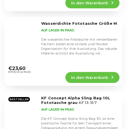
In den Warenkorb
ist
4,4
von
5
Wasserdichte Fototasche Größe M
Sternen.
AUF LAGER IN PRAG
Die wasserdichte Fototasche mit verstellbaren
Fächern bietet eine sichere und flexible
Organisation für Ihre Ausrüstung. Das robuste
Material schützt die Ausrüstung vor...
Die
durchschnittliche
€23,60
Produktbewertung
€19,50 ohne MwSt.
In den Warenkorb
ist
5,0
von
5
KF Concept Alpha Sling Bag 10L
Sternen.
BESTSELLER
Fototasche grau
KF13.157
AUF LAGER IN PRAG
Die KF Concept Alpha Sling Bag 10L ist eine
praktische Tasche für den Transport einer
Fotoausrüstung mit einem Fassungsvermögen