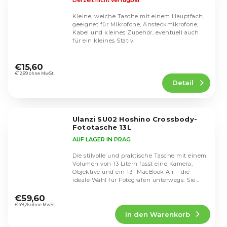
Kleine, weiche Tasche mit einem Hauptfach,
geeignet für Mikrofone, Ansteckmikrofone,
Kabel und kleines Zubehör, eventuell auch
für ein kleines Stativ.
Die
durchschnittliche
€15,60
Produktbewertung
€12,89 ohne MwSt.
Detail
ist
5,0
von
5
Ulanzi SU02 Hoshino Crossbody-
Sternen.
Fototasche 13L
AUF LAGER IN PRAG
Die stilvolle und praktische Tasche mit einem
Volumen von 13 Litern fasst eine Kamera,
Objektive und ein 13" MacBook Air – die
ideale Wahl für Fotografen unterwegs. Sie
Die
bietet...
durchschnittliche
€59,60
Produktbewertung
€49,26 ohne MwSt.
In den Warenkorb
ist
5,0