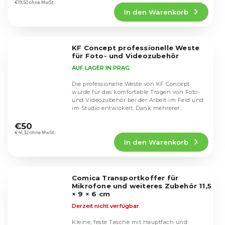
Produktbewertung
€19,50 ohne MwSt.
In den Warenkorb
ist
5,0
von
5
KF Concept professionelle Weste
Sternen.
für Foto- und Videozubehör
AUF LAGER IN PRAG
Die professionelle Weste von KF Concept
wurde für das komfortable Tragen von Foto-
und Videozubehör bei der Arbeit im Feld und
im Studio entwickelt. Dank mehrerer
Die
praktischer...
durchschnittliche
€50
Produktbewertung
€41,32 ohne MwSt.
In den Warenkorb
ist
3,7
von
5
Comica Transportkoffer für
Sternen.
Mikrofone und weiteres Zubehör 11,5
× 9 × 6 cm
Derzeit nicht verfügbar
Kleine, feste Tasche mit Hauptfach und