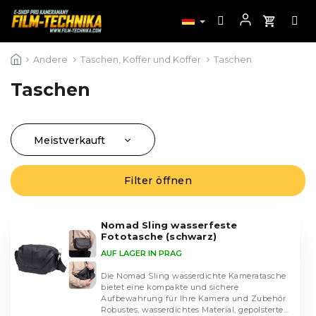
Zum
Andere
Taschen, Koffer und Koffer
Taschen
Inhalt
springen
Taschen
Meistverkauft
P
r
Günstigste
o
Filter öffnen
L
Teuerste
d
i
u
Alphabetisch
s
k
Nomad Sling wasserfeste
t
Fototasche (schwarz)
t
e
AUF LAGER IN PRAG
s
d
o
e
Die Nomad Sling wasserdichte Kameratasche
r
bietet eine kompakte und sichere
r
Aufbewahrung für Ihre Kamera und Zubehör.
t
P
Robustes, wasserdichtes Material, gepolsterte