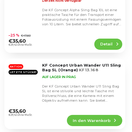
Derzeit nicht verfügbar
Die KF Concept Alpha Sling Bag 10L ist eine
praktische Tasche für den Transport einer
Fotoausrüstung mit einem Fassungsvermögen
von 10 Litern. Sie bietet schnellen Zugriff auf...
Die
durchschnittliche
–25 %
€47,60
Produktbewertung
€35,60
Detail
ist
€29,42 ohne MwSt.
4,6
von
5
KF Concept Urban Wander U11 Sling
Sternen.
AKTION
Bag 5L (Orange)
KF13.168
LETZTE STÜCKE!
AUF LAGER IN PRAG
Der KF Concept Urban Wander U11 Sling Bag
5L ist eine stilvolle und leichte Tasche mit
Rollverschluss, die eine Kamera mit einem
Objektiv aufnehmen kann. Sie bietet
Die
mehrere...
durchschnittliche
€35,60
Produktbewertung
€29,42 ohne MwSt.
In den Warenkorb
ist
5,0