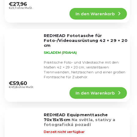
durchschnittliche
€27,96
Produktbewertung
€23,11 ohne MwSt.
In den Warenkorb
ist
4,8
von
5
REDHEAD Fototasche für
Sternen.
Foto-/Videoausrüstung 42 × 29 × 20
cm
SKLADEM (PRAHA)
Praktische Foto- und Videotasche mit den
Maßen 42 × 29 × 20 cm, verstellbaren
Trennwänden, Netztaschen und einer großen
Die
Fronttasche für Zubehör.
durchschnittliche
€59,60
Produktbewertung
€49,26 ohne MwSt.
In den Warenkorb
ist
5,0
von
5
REDHEAD Equipmenttasche
Sternen.
70x15x15cm
Na světla, stativy a
fotografická pozadí
Derzeit nicht verfügbar