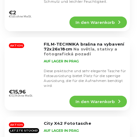
Schmutz und leichter Feuchtigkeit.
Die
durchschnittliche
€2
Produktbewertung
€1,65 ohne MwSt.
In den Warenkorb
ist
5,0
von
5
FILM-TECHNIKA brašna na vybavení
Sternen.
AKTION
72x26x18cm
Na světla, stativy a
fotografická pozadí
AUF LAGER IN PRAG
Diese praktische und sehr elegante Tasche für
Fotoausrüstung bietet Platz für die sperrige
Ausrüstung, die für die Aufnahmen benötigt
Die
wird.
durchschnittliche
€15,96
Produktbewertung
€13,19 ohne MwSt.
In den Warenkorb
ist
5,0
von
5
City X42 Fototasche
Sternen.
AKTION
AUF LAGER IN PRAG
LETZTE STÜCKE!