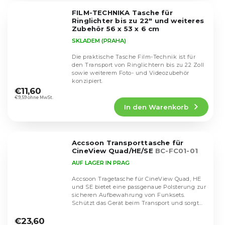
5
FILM-TECHNIKA Tasche für
Sternen.
Ringlichter bis zu 22" und weiteres
Zubehör 56 x 53 x 6 cm
SKLADEM (PRAHA)
Die praktische Tasche Film-Technik ist für
den Transport von Ringlichtern bis zu 22 Zoll
sowie weiterem Foto- und Videozubehör
Die
konzipiert.
durchschnittliche
€11,60
Produktbewertung
€9,59 ohne MwSt.
In den Warenkorb
ist
5,0
von
5
Accsoon Transporttasche für
Sternen.
CineView Quad/HE/SE
BC-FC01-01
AUF LAGER IN PRAG
Accsoon Tragetasche für CineView Quad, HE
und SE bietet eine passgenaue Polsterung zur
sicheren Aufbewahrung von Funksets.
Schützt das Gerät beim Transport und sorgt
Die
für eine...
durchschnittliche
€23,60