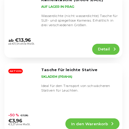
AUF LAGER IN PRAG
Wasserdichte (nicht wasserdichte) Tasche für
SLR- und spiegellose Kameras. Erhältlich in
drei verschiedenen Größen.
Die
durchschnittliche
€13,96
ab
Produktbewertung
ab €11,54 ohne MwSt.
Detail
ist
4,4
von
5
Tasche für leichte Stative
Sternen.
AKTION
SKLADEM (PRAHA)
Ideal für den Transport von schwächeren
Stativen für Leuchten.
Die
durchschnittliche
–50 %
€7,96
Produktbewertung
€3,96
In den Warenkorb
ist
€3,27 ohne MwSt.