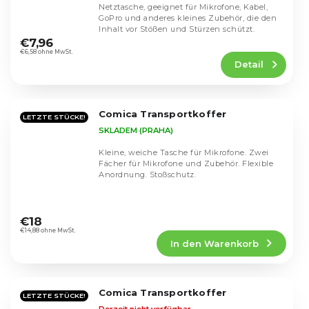
Netztasche, geeignet für Mikrofone, Kabel,
GoPro und anderes kleines Zubehör, die den
Die
Inhalt vor Stößen und Stürzen schützt.
durchschnittliche
€7,96
Produktbewertung
€6,58 ohne MwSt.
Detail
ist
5,0
von
5
Comica Transportkoffer
Sternen.
LETZTE STÜCKE!
SKLADEM (PRAHA)
Kleine, weiche Tasche für Mikrofone. Zwei
Fächer für Mikrofone und Zubehör. Flexible
Anordnung. Stoßschutz.
Die
durchschnittliche
€18
Produktbewertung
€14,88 ohne MwSt.
In den Warenkorb
ist
5,0
von
5
Comica Transportkoffer
Sternen.
LETZTE STÜCKE!
Derzeit nicht verfügbar