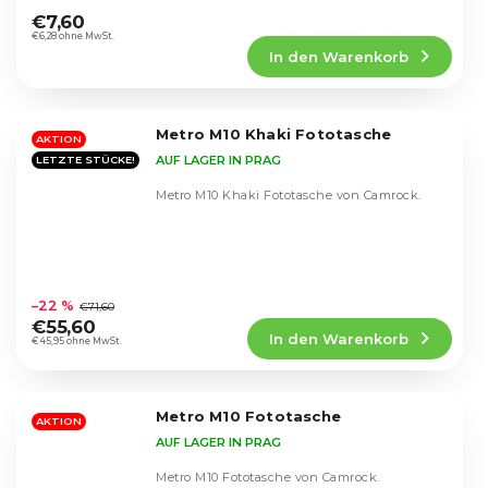
durchschnittliche
€7,60
Produktbewertung
€6,28 ohne MwSt.
In den Warenkorb
ist
4,8
von
5
Metro M10 Khaki Fototasche
Sternen.
AKTION
AUF LAGER IN PRAG
LETZTE STÜCKE!
Metro M10 Khaki Fototasche von Camrock.
Die
durchschnittliche
–22 %
€71,60
Produktbewertung
€55,60
In den Warenkorb
ist
€45,95 ohne MwSt.
4,3
von
5
Metro M10 Fototasche
Sternen.
AKTION
AUF LAGER IN PRAG
Metro M10 Fototasche von Camrock.