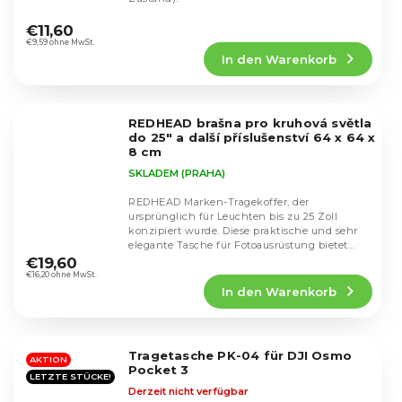
Die
durchschnittliche
€11,60
Produktbewertung
€9,59 ohne MwSt.
In den Warenkorb
ist
5,0
von
5
REDHEAD brašna pro kruhová světla
Sternen.
do 25" a další příslušenství 64 x 64 x
8 cm
SKLADEM (PRAHA)
REDHEAD Marken-Tragekoffer, der
ursprünglich für Leuchten bis zu 25 Zoll
konzipiert wurde. Diese praktische und sehr
Die
elegante Tasche für Fotoausrüstung bietet
durchschnittliche
Platz für die...
€19,60
Produktbewertung
€16,20 ohne MwSt.
In den Warenkorb
ist
5,0
von
5
Tragetasche PK-04 für DJI Osmo
Sternen.
AKTION
Pocket 3
LETZTE STÜCKE!
Derzeit nicht verfügbar