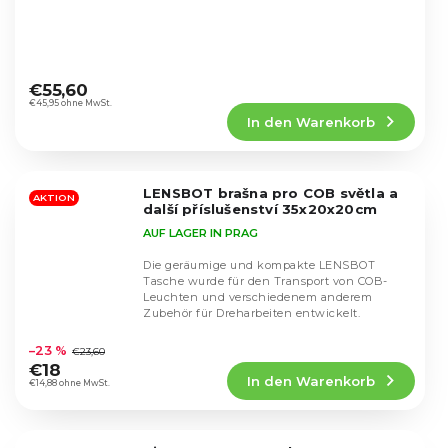
Die
durchschnittliche
€55,60
Produktbewertung
€45,95 ohne MwSt.
In den Warenkorb
ist
4,6
von
5
LENSBOT brašna pro COB světla a
Sternen.
AKTION
další příslušenství 35x20x20cm
AUF LAGER IN PRAG
Die geräumige und kompakte LENSBOT
Tasche wurde für den Transport von COB-
Leuchten und verschiedenem anderem
Zubehör für Dreharbeiten entwickelt.
Die
durchschnittliche
–23 %
€23,60
Produktbewertung
€18
In den Warenkorb
ist
€14,88 ohne MwSt.
5,0
von
5