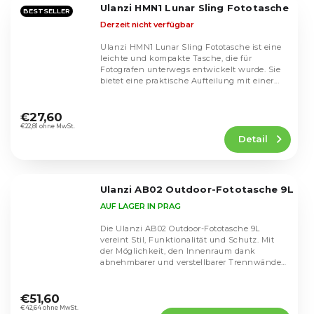
Ulanzi HMN1 Lunar Sling Fototasche
Sternen.
BESTSELLER
Derzeit nicht verfügbar
Ulanzi HMN1 Lunar Sling Fototasche ist eine
leichte und kompakte Tasche, die für
Fotografen unterwegs entwickelt wurde. Sie
bietet eine praktische Aufteilung mit einer...
Die
durchschnittliche
€27,60
Produktbewertung
€22,81 ohne MwSt.
Detail
ist
4,1
von
5
Ulanzi AB02 Outdoor-Fototasche 9L
Sternen.
AUF LAGER IN PRAG
Die Ulanzi AB02 Outdoor-Fototasche 9L
vereint Stil, Funktionalität und Schutz. Mit
der Möglichkeit, den Innenraum dank
abnehmbarer und verstellbarer Trennwände
individuell...
Die
durchschnittliche
€51,60
Produktbewertung
€42,64 ohne MwSt.