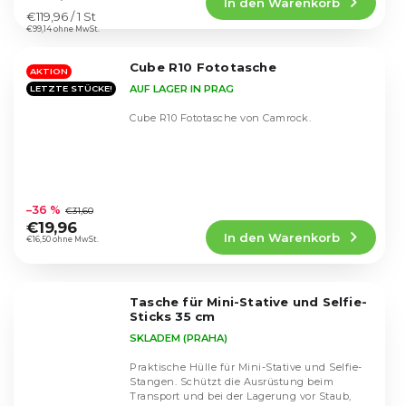
In den Warenkorb
ist
Verkaufspreis:
€119,96 / 1 St
4,5
€99,14 ohne MwSt.
von
5
Cube R10 Fototasche
Sternen.
AKTION
AUF LAGER IN PRAG
LETZTE STÜCKE!
Cube R10 Fototasche von Camrock.
Die
durchschnittliche
–36 %
€31,60
Produktbewertung
€19,96
In den Warenkorb
ist
€16,50 ohne MwSt.
5,0
von
5
Tasche für Mini-Stative und Selfie-
Sternen.
Sticks 35 cm
SKLADEM (PRAHA)
Praktische Hülle für Mini-Stative und Selfie-
Stangen. Schützt die Ausrüstung beim
Transport und bei der Lagerung vor Staub,