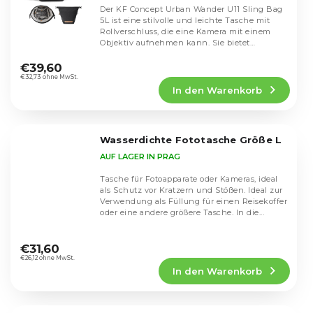
Der KF Concept Urban Wander U11 Sling Bag
5L ist eine stilvolle und leichte Tasche mit
Rollverschluss, die eine Kamera mit einem
Objektiv aufnehmen kann. Sie bietet
Die
mehrere...
durchschnittliche
€39,60
Produktbewertung
€32,73 ohne MwSt.
In den Warenkorb
ist
4,7
von
5
Wasserdichte Fototasche Größe L
Sternen.
AUF LAGER IN PRAG
Tasche für Fotoapparate oder Kameras, ideal
als Schutz vor Kratzern und Stößen. Ideal zur
Verwendung als Füllung für einen Reisekoffer
oder eine andere größere Tasche. In die...
Die
durchschnittliche
€31,60
Produktbewertung
€26,12 ohne MwSt.
In den Warenkorb
ist
4,1
von
5