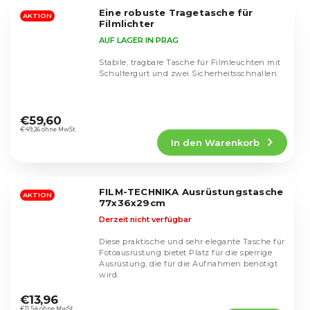
5
Eine robuste Tragetasche für
Sternen.
AKTION
Filmlichter
AUF LAGER IN PRAG
Stabile, tragbare Tasche für Filmleuchten mit
Schultergurt und zwei Sicherheitsschnallen.
Die
durchschnittliche
€59,60
Produktbewertung
€49,26 ohne MwSt.
In den Warenkorb
ist
4,8
von
5
FILM-TECHNIKA Ausrüstungstasche
Sternen.
AKTION
77x36x29cm
Derzeit nicht verfügbar
Diese praktische und sehr elegante Tasche für
Fotoausrüstung bietet Platz für die sperrige
Ausrüstung, die für die Aufnahmen benötigt
wird.
Die
durchschnittliche
€13,96
€11,54 ohne MwSt.