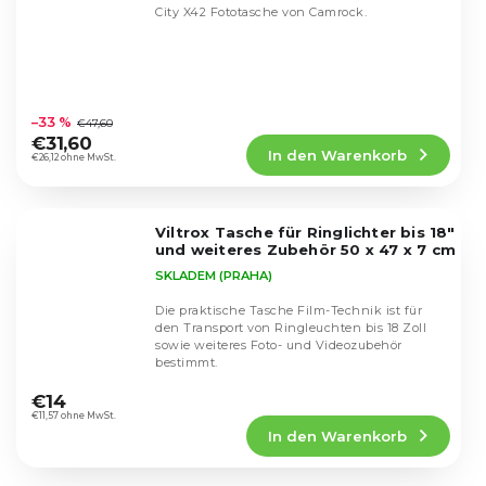
City X42 Fototasche von Camrock.
Die
durchschnittliche
–33 %
€47,60
Produktbewertung
€31,60
In den Warenkorb
ist
€26,12 ohne MwSt.
4,5
von
5
Viltrox Tasche für Ringlichter bis 18"
Sternen.
und weiteres Zubehör 50 x 47 x 7 cm
SKLADEM (PRAHA)
Die praktische Tasche Film-Technik ist für
den Transport von Ringleuchten bis 18 Zoll
sowie weiteres Foto- und Videozubehör
bestimmt.
Die
durchschnittliche
€14
Produktbewertung
€11,57 ohne MwSt.
In den Warenkorb
ist
5,0
von