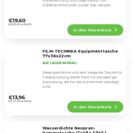
Aufbewahrung und Organisation von
Zubehör entwickelt wurde. Das robuste
Außenmaterial aus 600D...
Die
durchschnittliche
€19,60
Produktbewertung
€16,20 ohne MwSt.
In den Warenkorb
ist
4,3
von
5
FILM-TECHNIKA Equipmenttasche
Sternen.
77x36x22cm
AUF LAGER IN PRAG
Diese praktische und sehr elegante Tasche für
Fotoausrüstung bietet Platz für die sperrige
Ausrüstung, die für die Aufnahmen benötigt
wird.
Die
durchschnittliche
€13,96
Produktbewertung
€11,54 ohne MwSt.
In den Warenkorb
ist
5,0
von
5
Wasserdichte Neopren-
Sternen.
Kameratasche (Größe S/M/L)