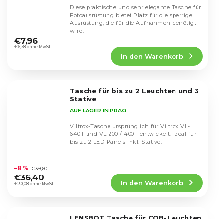
Diese praktische und sehr elegante Tasche für
Fotoausrüstung bietet Platz für die sperrige
Ausrüstung, die für die Aufnahmen benötigt
Die
wird.
durchschnittliche
€7,96
Produktbewertung
€6,58 ohne MwSt.
In den Warenkorb
ist
5,0
von
5
Tasche für bis zu 2 Leuchten und 3
Sternen.
Stative
AUF LAGER IN PRAG
Viltrox-Tasche ursprünglich für Viltrox VL-
640T und VL-200 / 400T entwickelt. Ideal für
bis zu 2 LED-Panels inkl. Stative.
Die
durchschnittliche
–8 %
€39,60
Produktbewertung
€36,40
In den Warenkorb
ist
€30,08 ohne MwSt.
5,0
von
5
LENSBOT Tasche für COB-Leuchten