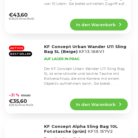
von 10 Litern. Sie bietet schnellen Zugriff auf...
Die
durchschnittliche
€43,60
Produktbewertung
€36,03 ohne MwSt.
In den Warenkorb
ist
4,4
von
5
KF Concept Urban Wander U11 Sling
Sternen.
AKTION
Bag 5L (Beige)
KF13.168V1
BESTSELLER
AUF LAGER IN PRAG
Der KF Concept Urban Wander U11 Sling Bag
5L ist eine stilvolle und leichte Tasche mit
Rollverschluss, die eine Kamera mit einem
Objektiv aufnehmen kann. Sie bietet
Die
mehrere...
durchschnittliche
–31 %
€51,60
Produktbewertung
€35,60
In den Warenkorb
ist
€29,42 ohne MwSt.
4,7
von
5
KF Concept Alpha Sling Bag 10L
Sternen.
Fototasche (grün)
KF13.157V2