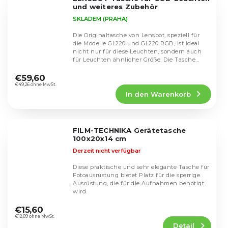
Sternen.
und weiteres Zubehör
SKLADEM (PRAHA)
Die Originaltasche von Lensbot, speziell für
die Modelle GL220 und GL220 RGB, ist ideal
nicht nur für diese Leuchten, sondern auch
für Leuchten ähnlicher Größe. Die Tasche...
Die
durchschnittliche
€59,60
Produktbewertung
€49,26 ohne MwSt.
In den Warenkorb
ist
5,0
von
5
FILM-TECHNIKA Gerätetasche
Sternen.
100x20x14 cm
Derzeit nicht verfügbar
Diese praktische und sehr elegante Tasche für
Fotoausrüstung bietet Platz für die sperrige
Ausrüstung, die für die Aufnahmen benötigt
wird.
Die
durchschnittliche
€15,60
Produktbewertung
€12,89 ohne MwSt.
Detail
ist