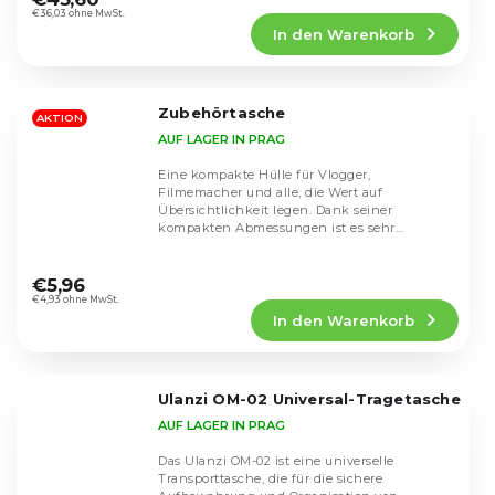
Produktbewertung
€36,03 ohne MwSt.
In den Warenkorb
ist
4,3
von
5
Zubehörtasche
Sternen.
AKTION
AUF LAGER IN PRAG
Eine kompakte Hülle für Vlogger,
Filmemacher und alle, die Wert auf
Übersichtlichkeit legen. Dank seiner
kompakten Abmessungen ist es sehr
praktisch, aber gleichzeitig geräumig...
Die
durchschnittliche
€5,96
Produktbewertung
€4,93 ohne MwSt.
In den Warenkorb
ist
4,8
von
5
Ulanzi OM-02 Universal-Tragetasche
Sternen.
AUF LAGER IN PRAG
Das Ulanzi OM-02 ist eine universelle
Transporttasche, die für die sichere