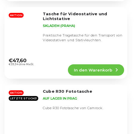
von
5
Tasche für Videostative und
Sternen.
AKTION
Lichtstative
SKLADEM (PRAHA)
Praktische Tragetasche für den Transport von
Videostativen und Stativleuchten.
Die
durchschnittliche
€47,60
Produktbewertung
€39,34 ohne MwSt.
In den Warenkorb
ist
4,8
von
5
Cube R30 Fototasche
Sternen.
AKTION
AUF LAGER IN PRAG
LETZTE STÜCKE!
Cube R30 Fototasche von Camrock.
Die