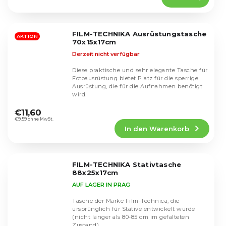
5,0
von
5
FILM-TECHNIKA Ausrüstungstasche
Sternen.
AKTION
70x15x17cm
Derzeit nicht verfügbar
Diese praktische und sehr elegante Tasche für
Fotoausrüstung bietet Platz für die sperrige
Ausrüstung, die für die Aufnahmen benötigt
wird.
Die
durchschnittliche
€11,60
Produktbewertung
€9,59 ohne MwSt.
In den Warenkorb
ist
5,0
von
5
FILM-TECHNIKA Stativtasche
Sternen.
88x25x17cm
AUF LAGER IN PRAG
Tasche der Marke Film-Technica, die
ursprünglich für Stative entwickelt wurde
(nicht länger als 80-85 cm im gefalteten
Zustand).