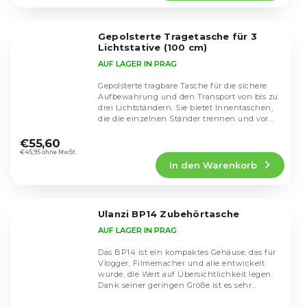
4,1
von
5
Gepolsterte Tragetasche für 3
Sternen.
Lichtstative (100 cm)
AUF LAGER IN PRAG
Gepolsterte tragbare Tasche für die sichere
Aufbewahrung und den Transport von bis zu
drei Lichtständern. Sie bietet Innentaschen,
die die einzelnen Ständer trennen und vor...
Die
durchschnittliche
€55,60
Produktbewertung
€45,95 ohne MwSt.
In den Warenkorb
ist
5,0
von
5
Ulanzi BP14 Zubehörtasche
Sternen.
AUF LAGER IN PRAG
Das BP14 ist ein kompaktes Gehäuse, das für
Vlogger, Filmemacher und alle entwickelt
wurde, die Wert auf Übersichtlichkeit legen.
Dank seiner geringen Größe ist es sehr...
Die