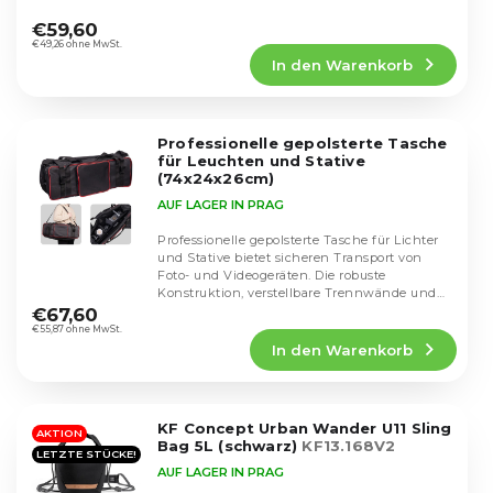
i
Die
Fächer und ein...
r
durchschnittliche
e
€59,60
o
Produktbewertung
€49,26 ohne MwSt.
r
d
In den Warenkorb
ist
u
u
5,0
n
k
von
g
5
t
Professionelle gepolsterte Tasche
Sternen.
e
für Leuchten und Stative
(74x24x26cm)
AUF LAGER IN PRAG
Professionelle gepolsterte Tasche für Lichter
und Stative bietet sicheren Transport von
Foto- und Videogeräten. Die robuste
Die
Konstruktion, verstellbare Trennwände und
durchschnittliche
der bequeme...
€67,60
Produktbewertung
€55,87 ohne MwSt.
In den Warenkorb
ist
5,0
von
5
KF Concept Urban Wander U11 Sling
Sternen.
AKTION
Bag 5L (schwarz)
KF13.168V2
LETZTE STÜCKE!
AUF LAGER IN PRAG