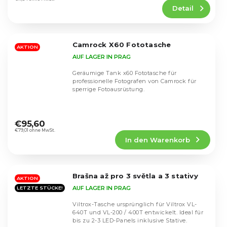
Produktbewertung
Detail
ist
4,6
von
5
Camrock X60 Fototasche
Sternen.
AKTION
AUF LAGER IN PRAG
Geräumige Tank x60 Fototasche für
professionelle Fotografen von Camrock für
sperrige Fotoausrüstung.
Die
durchschnittliche
€95,60
Produktbewertung
€79,01 ohne MwSt.
In den Warenkorb
ist
4,2
von
5
Brašna až pro 3 světla a 3 stativy
Sternen.
AKTION
AUF LAGER IN PRAG
LETZTE STÜCKE!
Viltrox-Tasche ursprünglich für Viltrox VL-
640T und VL-200 / 400T entwickelt. Ideal für
bis zu 2-3 LED-Panels inklusive Stative.