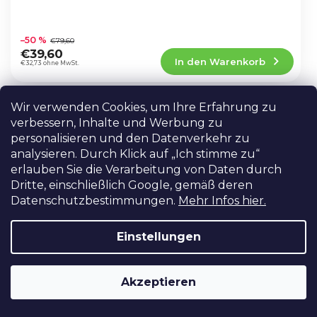
Die
durchschnittliche
–50 %
€79,60
Produktbewertung
€39,60
In den Warenkorb
ist
€32,73 ohne MwSt.
5,0
von
5
Wir verwenden Cookies, um Ihre Erfahrung zu
Cube R20 Fototasche
Sternen.
AKTION
verbessern, Inhalte und Werbung zu
AUF LAGER IN PRAG
LETZTE STÜCKE!
personalisieren und den Datenverkehr zu
Cube R20 Fototasche von Camrock.
analysieren. Durch Klick auf „Ich stimme zu“
erlauben Sie die Verarbeitung von Daten durch
Dritte, einschließlich Google, gemäß deren
Datenschutzbestimmungen.
Mehr Infos hier.
Die
durchschnittliche
–44 %
€39,60
Produktbewertung
€21,96
Einstellungen
In den Warenkorb
ist
€18,15 ohne MwSt.
4,5
von
Akzeptieren
5
Fototasche X38
Sternen.
AKTION
AUF LAGER IN PRAG