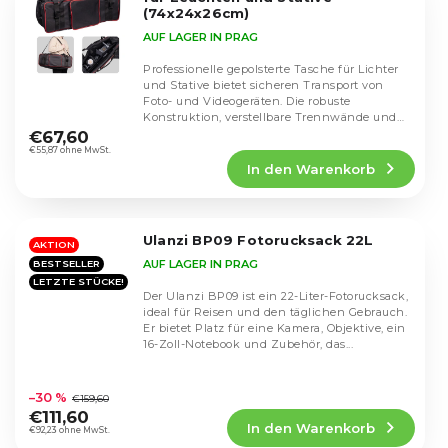
(74x24x26cm)
AUF LAGER IN PRAG
Professionelle gepolsterte Tasche für Lichter
und Stative bietet sicheren Transport von
Foto- und Videogeräten. Die robuste
Die
Konstruktion, verstellbare Trennwände und
durchschnittliche
der bequeme...
€67,60
Produktbewertung
€55,87 ohne MwSt.
In den Warenkorb
ist
5,0
von
5
Ulanzi BP09 Fotorucksack 22L
Sternen.
AKTION
AUF LAGER IN PRAG
BESTSELLER
LETZTE STÜCKE!
Der Ulanzi BP09 ist ein 22-Liter-Fotorucksack,
ideal für Reisen und den täglichen Gebrauch.
Er bietet Platz für eine Kamera, Objektive, ein
16-Zoll-Notebook und Zubehör, das...
Die
durchschnittliche
–30 %
€159,60
Produktbewertung
€111,60
In den Warenkorb
ist
€92,23 ohne MwSt.