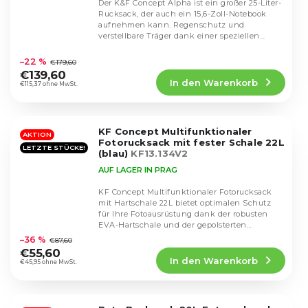
Der K&F Concept Alpha ist ein großer 25-Liter-
Rucksack, der auch ein 15,6-Zoll-Notebook
aufnehmen kann. Regenschutz und
verstellbare Träger dank einer speziellen
Die
Kreuzung.
durchschnittliche
–22 %
€179,60
Produktbewertung
€139,60
In den Warenkorb
ist
€115,37 ohne MwSt.
4,8
von
5
KF Concept Multifunktionaler
Sternen.
AKTION
Fotorucksack mit fester Schale 22L
LETZTE STÜCKE!
(blau)
KF13.134V2
AUF LAGER IN PRAG
KF Concept Multifunktionaler Fotorucksack
mit Hartschale 22L bietet optimalen Schutz
für Ihre Fotoausrüstung dank der robusten
Die
EVA-Hartschale und der gepolsterten
durchschnittliche
Trennwände. Er...
–36 %
€87,60
Produktbewertung
€55,60
In den Warenkorb
ist
€45,95 ohne MwSt.
4,8
von
5