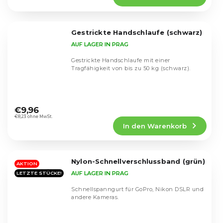
4,3
von
5
Gestrickte Handschlaufe (schwarz)
Sternen.
AUF LAGER IN PRAG
Gestrickte Handschlaufe mit einer
Tragfähigkeit von bis zu 50 kg (schwarz).
Die
durchschnittliche
€9,96
Produktbewertung
€8,23 ohne MwSt.
In den Warenkorb
ist
4,7
von
5
Nylon-Schnellverschlussband (grün)
Sternen.
AKTION
AUF LAGER IN PRAG
LETZTE STÜCKE!
Schnellspanngurt für GoPro, Nikon DSLR und
andere Kameras.