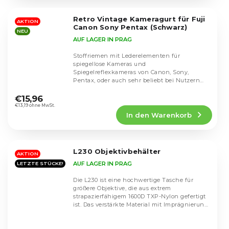
von
5
Retro Vintage Kameragurt für Fuji
Sternen.
AKTION
Canon Sony Pentax (Schwarz)
NEU
AUF LAGER IN PRAG
Stoffriemen mit Lederelementen für
spiegellose Kameras und
Spiegelreflexkameras von Canon, Sony,
Pentax, oder auch sehr beliebt bei Nutzern
Die
von Fuji-Systemen.
durchschnittliche
€15,96
Produktbewertung
€13,19 ohne MwSt.
In den Warenkorb
ist
4,4
von
5
L230 Objektivbehälter
Sternen.
AKTION
AUF LAGER IN PRAG
LETZTE STÜCKE!
Die L230 ist eine hochwertige Tasche für
größere Objektive, die aus extrem
strapazierfähigem 1600D TXP-Nylon gefertigt
ist. Das verstärkte Material mit Imprägnierung
und weicher...
Die