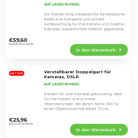
AUF LAGER IN PRAG
Die Nomad Sling wasserdichte Kameratasche
bietet eine kompakte und sichere
Aufbewahrung für Ihre Kamera und Zubehör.
Robustes, wasserdichtes Material, gepolsterte
Die
Fächer und ein...
durchschnittliche
€59,60
Produktbewertung
€49,26 ohne MwSt.
In den Warenkorb
ist
5,0
von
5
Verstellbarer Doppelgurt für
Sternen.
AKTION
Kameras, DSLR
AUF LAGER IN PRAG
Riemen für zwei Kameras gleichzeitig. Ideal
für Hochzeiten und schnelle
Veranstaltungen, bei denen keine Zeit für
einen Objektivwechsel bleibt. 70 cm
Die
verstellbarer,...
durchschnittliche
€25,96
Produktbewertung
€21,45 ohne MwSt.
In den Warenkorb
ist
4,5