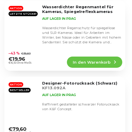
5
Wasserdichter Regenmantel für
Sternen.
AKTION
Kameras, Spiegelreflexkameras
LETZTE STÜCKE!
AUF LAGER IN PRAG
Wasserdichter Regenschutz für spiegellose
und SLR-Kameras. Ideal für Arbeiten im
Winter, bei Nässe oder in Gebieten mit hohem
Sandanteil. Sie schützt die Kamera und
Die
ermöglicht...
durchschnittliche
–43 %
€35,60
Produktbewertung
€19,96
In den Warenkorb
ist
€16,50 ohne MwSt.
4,8
von
5
Designer-Fotorucksack (Schwarz)
Sternen.
AKTION
KF13.092A
BESTSELLER
AUF LAGER IN PRAG
Raffiniert gestalteter schwarzer Fotorucksack
von K&F Concept.
Die
durchschnittliche
€79,60