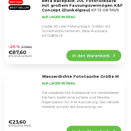
Beta Backpack 20L Fotorucksack
Sternen.
AKTION
mit großem Fassungsvermögen K&F
BESTSELLER
Concept (Dunkelgrau)
KF13.087AV5
AUF LAGER IN PRAG
Großer 20-Liter-Fotorucksack (Video) mit
Sicherheitsfunktionen. Beta-Rucksack
KF13.087AV5.
Die
durchschnittliche
–26 %
€119,60
Produktbewertung
€87,60
In den Warenkorb
ist
€72,40 ohne MwSt.
4,6
von
5
Wasserdichte Fototasche Größe M
Sternen.
AUF LAGER IN PRAG
Die wasserdichte Fototasche mit verstellbaren
Fächern bietet eine sichere und flexible
Organisation für Ihre Ausrüstung. Das robuste
Material schützt die Ausrüstung vor...
Die
durchschnittliche
€23,60
Produktbewertung
€19,50 ohne MwSt.