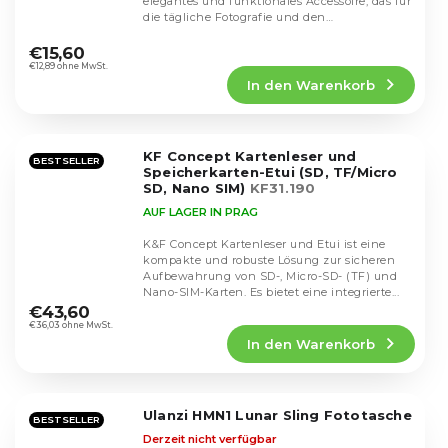
elegantes und funktionales Accessoire, das für
die tägliche Fotografie und den
Die
professionellen...
durchschnittliche
€15,60
Produktbewertung
€12,89 ohne MwSt.
In den Warenkorb
ist
5,0
von
5
KF Concept Kartenleser und
Sternen.
BESTSELLER
Speicherkarten-Etui (SD, TF/Micro
SD, Nano SIM)
KF31.190
AUF LAGER IN PRAG
K&F Concept Kartenleser und Etui ist eine
kompakte und robuste Lösung zur sicheren
Aufbewahrung von SD-, Micro-SD- (TF) und
Die
Nano-SIM-Karten. Es bietet eine integrierte...
durchschnittliche
€43,60
Produktbewertung
€36,03 ohne MwSt.
In den Warenkorb
ist
5,0
von
5
Ulanzi HMN1 Lunar Sling Fototasche
Sternen.
BESTSELLER
Derzeit nicht verfügbar