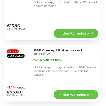
Schnellspanngurt für GoPro, Nikon DSLR und
andere Kameras.
Die
durchschnittliche
€13,96
Produktbewertung
€11,54 ohne MwSt.
In den Warenkorb
ist
4,2
von
5
K&F Concept Fotorucksack
Sternen.
AKTION
KF13.087
BESTSELLER
AUF LAGER IN PRAG
Hochwertiger, designorientierter K&F Concept
Rucksack mit einem Fach für einen 14"
Laptop.
Die
durchschnittliche
–34 %
€115,60
Produktbewertung
€75,60
In den Warenkorb
ist
€62,48 ohne MwSt.
4,5
von