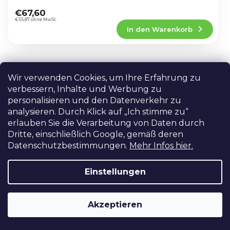
Die
mit dem...
durchschnittliche
€67,60
Produktbewertung
€55,87 ohne MwSt.
In den Warenkorb
ist
4,5
von
5
Tasche für leichte Stative
Sternen.
AKTION
Wir verwenden Cookies, um Ihre Erfahrung zu
SKLADEM (PRAHA)
verbessern, Inhalte und Werbung zu
Ideal für den Transport von schwächeren
personalisieren und den Datenverkehr zu
Stativen für Leuchten.
analysieren. Durch Klick auf „Ich stimme zu“
erlauben Sie die Verarbeitung von Daten durch
Dritte, einschließlich Google, gemäß deren
Die
durchschnittliche
Datenschutzbestimmungen.
Mehr Infos hier.
–50 %
€7,96
Produktbewertung
€3,96
In den Warenkorb
ist
€3,27 ohne MwSt.
Einstellungen
4,1
von
5
Gepolsterte Tragetasche für 3
Sternen.
Akzeptieren
Lichtstative (100 cm)
AUF LAGER IN PRAG