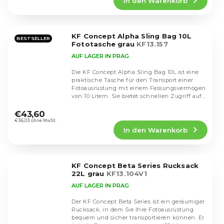
In den Warenkorb
ist
5,0
von
5
KF Concept Alpha Sling Bag 10L
Sternen.
BESTSELLER
Fototasche grau
KF13.157
AUF LAGER IN PRAG
Die KF Concept Alpha Sling Bag 10L ist eine
praktische Tasche für den Transport einer
Fotoausrüstung mit einem Fassungsvermögen
von 10 Litern. Sie bietet schnellen Zugriff auf...
Die
durchschnittliche
€43,60
Produktbewertung
€36,03 ohne MwSt.
In den Warenkorb
ist
4,4
von
5
KF Concept Beta Series Rucksack
Sternen.
22L grau
KF13.104V1
AUF LAGER IN PRAG
Der KF Concept Beta Series ist ein geräumiger
Rucksack, in dem Sie Ihre Fotoausrüstung
bequem und sicher transportieren können. Er