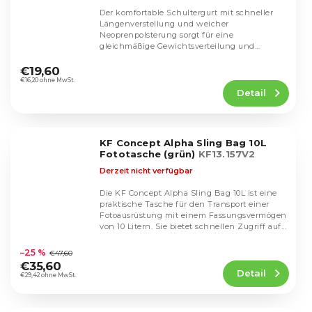
Der komfortable Schultergurt mit schneller
Längenverstellung und weicher
Neoprenpolsterung sorgt für eine
gleichmäßige Gewichtsverteilung und
Die
maximalen Komfort beim ganztägigen...
durchschnittliche
€19,60
Produktbewertung
€16,20 ohne MwSt.
Detail
ist
4,3
von
5
KF Concept Alpha Sling Bag 10L
Sternen.
Fototasche (grün)
KF13.157V2
Derzeit nicht verfügbar
Die KF Concept Alpha Sling Bag 10L ist eine
praktische Tasche für den Transport einer
Fotoausrüstung mit einem Fassungsvermögen
von 10 Litern. Sie bietet schnellen Zugriff auf...
Die
durchschnittliche
–25 %
€47,60
Produktbewertung
€35,60
Detail
ist
€29,42 ohne MwSt.
4,6
von