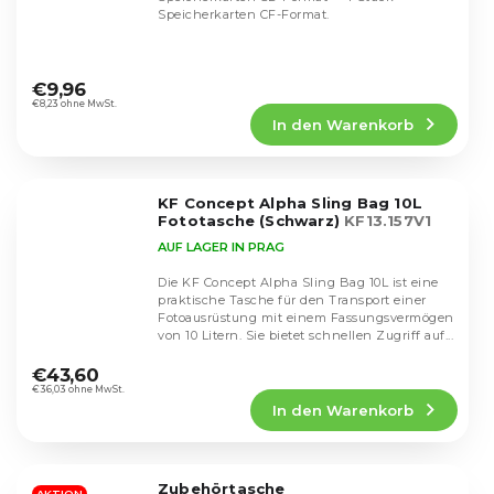
Speicherkarten CF-Format.
Die
durchschnittliche
€9,96
Produktbewertung
€8,23 ohne MwSt.
In den Warenkorb
ist
4,4
von
5
KF Concept Alpha Sling Bag 10L
Sternen.
Fototasche (Schwarz)
KF13.157V1
AUF LAGER IN PRAG
Die KF Concept Alpha Sling Bag 10L ist eine
praktische Tasche für den Transport einer
Fotoausrüstung mit einem Fassungsvermögen
von 10 Litern. Sie bietet schnellen Zugriff auf...
Die
durchschnittliche
€43,60
Produktbewertung
€36,03 ohne MwSt.
In den Warenkorb
ist
4,3
von
5
Zubehörtasche
AKTION