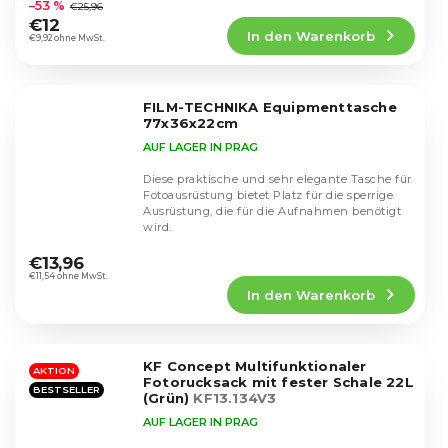
durchschnittliche
–53 %
€25,96
Produktbewertung
€12
In den Warenkorb
ist
€9,92 ohne MwSt.
5,0
von
5
FILM-TECHNIKA Equipmenttasche
Sternen.
77x36x22cm
AUF LAGER IN PRAG
Diese praktische und sehr elegante Tasche für
Fotoausrüstung bietet Platz für die sperrige
Ausrüstung, die für die Aufnahmen benötigt
wird.
Die
durchschnittliche
€13,96
Produktbewertung
€11,54 ohne MwSt.
In den Warenkorb
ist
5,0
von
5
KF Concept Multifunktionaler
Sternen.
AKTION
Fotorucksack mit fester Schale 22L
BESTSELLER
(Grün)
KF13.134V3
AUF LAGER IN PRAG