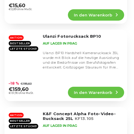
durchschnittliche
€15,60
Produktbewertung
€12,89 ohne MwSt.
In den Warenkorb
ist
4,3
von
5
Ulanzi Fotorucksack BP10
Sternen.
AKTION
AUF LAGER IN PRAG
BESTSELLER
LETZTE STÜCKE!
Ulanzi BP10 Hardshell Kamerarucksack 35L
wurde mit Blick auf die heutige Ausrüstung
und die Bedürfnisse von Berufsfotografen
entwickelt. Großzügiger Stauraum für Ihre
Kamera-...
Die
durchschnittliche
–18 %
€195,60
Produktbewertung
€159,60
In den Warenkorb
ist
€131,90 ohne MwSt.
4,6
von
5
K&F Concept Alpha Foto-Video-
Sternen.
AKTION
Rucksack 25L
KF13.105
BESTSELLER
AUF LAGER IN PRAG
LETZTE STÜCKE!