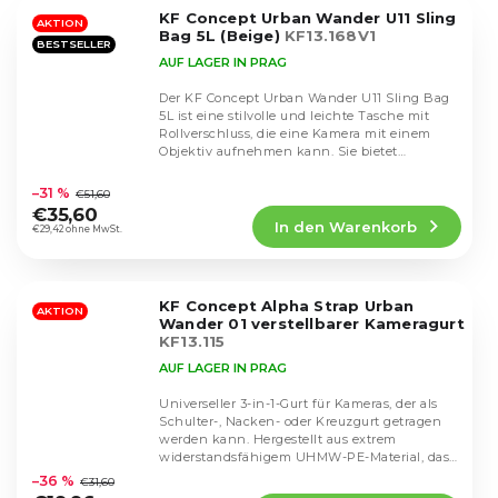
5
KF Concept Urban Wander U11 Sling
Sternen.
AKTION
Bag 5L (Beige)
KF13.168V1
BESTSELLER
AUF LAGER IN PRAG
Der KF Concept Urban Wander U11 Sling Bag
5L ist eine stilvolle und leichte Tasche mit
Rollverschluss, die eine Kamera mit einem
Objektiv aufnehmen kann. Sie bietet
Die
mehrere...
durchschnittliche
–31 %
€51,60
Produktbewertung
€35,60
In den Warenkorb
ist
€29,42 ohne MwSt.
4,7
von
5
KF Concept Alpha Strap Urban
Sternen.
AKTION
Wander 01 verstellbarer Kameragurt
KF13.115
AUF LAGER IN PRAG
Universeller 3-in-1-Gurt für Kameras, der als
Schulter-, Nacken- oder Kreuzgurt getragen
werden kann. Hergestellt aus extrem
Die
widerstandsfähigem UHMW-PE-Material, das
durchschnittliche
von...
–36 %
€31,60
Produktbewertung