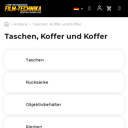
Zum
Andere
Taschen, Koffer und Koffer
Inhalt
springen
Taschen, Koffer und Koffer
Taschen
Rucksäcke
Objektivbehälter
Riemen