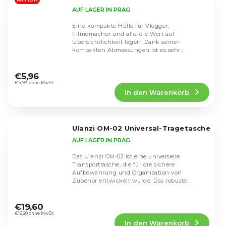
Sternen.
AUF LAGER IN PRAG
Eine kompakte Hülle für Vlogger,
Filmemacher und alle, die Wert auf
Übersichtlichkeit legen. Dank seiner
kompakten Abmessungen ist es sehr
praktisch, aber gleichzeitig geräumig...
Die
durchschnittliche
€5,96
Produktbewertung
€4,93 ohne MwSt.
In den Warenkorb
ist
4,8
von
5
Ulanzi OM-02 Universal-Tragetasche
Sternen.
AUF LAGER IN PRAG
Das Ulanzi OM-02 ist eine universelle
Transporttasche, die für die sichere
Aufbewahrung und Organisation von
Zubehör entwickelt wurde. Das robuste
Außenmaterial aus 600D...
Die
durchschnittliche
€19,60
Produktbewertung
€16,20 ohne MwSt.
In den Warenkorb
ist