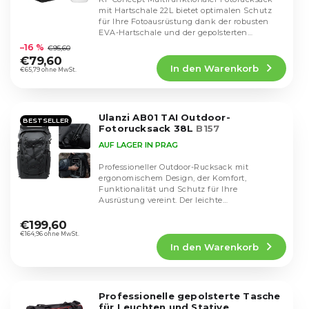
r
r
mit Hartschale 22L bietet optimalen Schutz
t
P
für Ihre Fotoausrüstung dank der robusten
i
Die
EVA-Hartschale und der gepolsterten
r
durchschnittliche
e
Trennwände. Er...
–16 %
€95,60
o
Produktbewertung
r
€79,60
d
In den Warenkorb
ist
€65,79 ohne MwSt.
u
u
4,5
n
k
von
g
5
t
Ulanzi AB01 TAI Outdoor-
Sternen.
BESTSELLER
e
Fotorucksack 38L
B157
AUF LAGER IN PRAG
Professioneller Outdoor-Rucksack mit
ergonomischem Design, der Komfort,
Funktionalität und Schutz für Ihre
Ausrüstung vereint. Der leichte
Die
Aluminiumrahmen und die atmungsaktive...
durchschnittliche
€199,60
Produktbewertung
€164,96 ohne MwSt.
In den Warenkorb
ist
4,5
von
5
Professionelle gepolsterte Tasche
Sternen.
für Leuchten und Stative