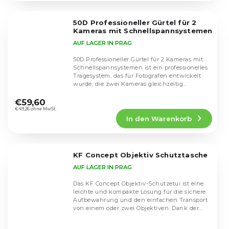
von
5
50D Professioneller Gürtel für 2
Sternen.
Kameras mit Schnellspannsystemen
AUF LAGER IN PRAG
50D Professioneller Gürtel für 2 Kameras mit
Schnellspannsystemen ist ein professionelles
Tragesystem, das für Fotografen entwickelt
wurde, die zwei Kameras gleichzeitig...
Die
durchschnittliche
€59,60
Produktbewertung
€49,26 ohne MwSt.
In den Warenkorb
ist
4,5
von
5
KF Concept Objektiv Schutztasche
Sternen.
AUF LAGER IN PRAG
Das KF Concept Objektiv-Schutzetui ist eine
leichte und kompakte Lösung für die sichere
Aufbewahrung und den einfachen Transport
von einem oder zwei Objektiven. Dank der...
Die