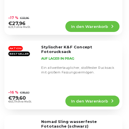
Die
durchschnittliche
–17 %
€33,96
Produktbewertung
€27,96
In den Warenkorb
ist
€23,11 ohne MwSt.
4,5
von
5
Stylischer K&F Concept
Sternen.
AKTION
Fotorucksack
BESTSELLER
AUF LAGER IN PRAG
Ein allwettertauglicher, stoßfester Rucksack
mit großem Fassungsvermögen.
Die
durchschnittliche
–16 %
€95,60
Produktbewertung
€79,60
In den Warenkorb
ist
€65,79 ohne MwSt.
4,7
von
5
Nomad Sling wasserfeste
Sternen.
Fototasche (schwarz)