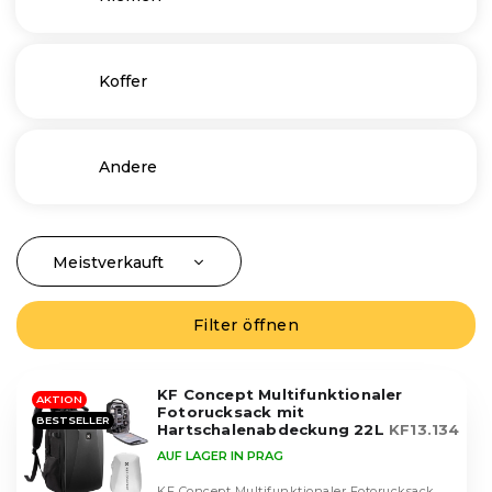
Koffer
Andere
Meistverkauft
P
r
Günstigste
o
Filter öffnen
L
Teuerste
d
i
u
Alphabetisch
s
k
KF Concept Multifunktionaler
t
AKTION
Fotorucksack mit
t
BESTSELLER
e
Hartschalenabdeckung 22L
KF13.134
s
d
AUF LAGER IN PRAG
o
e
KF Concept Multifunktionaler Fotorucksack