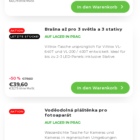
Produktbewertung
€65,79 ohne MwSt.
In den Warenkorb
ist
4,7
von
5
Brašna až pro 3 světla a 3 stativy
Sternen.
AKTION
AUF LAGER IN PRAG
LETZTE STÜCKE!
Viltrox-Tasche ursprünglich für Viltrox VL-
640T und VL-200 / 400T entwickelt. Ideal für
bis zu 2-3 LED-Panels inklusive Stative.
Die
durchschnittliche
–50 %
€79,60
Produktbewertung
€39,60
In den Warenkorb
ist
€32,73 ohne MwSt.
5,0
von
5
Voděodolná pláštěnka pro
Sternen.
AKTION
fotoaparát
AUF LAGER IN PRAG
Wasserdichte Tasche für Kameras und
Kameras in regnerischen Umgebungen.