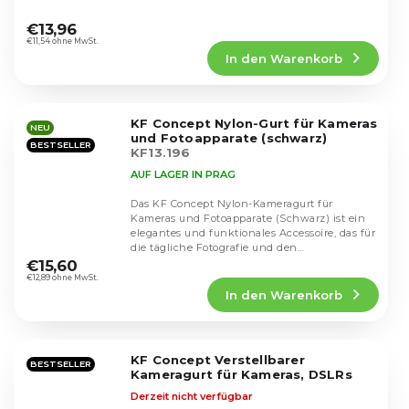
Die
durchschnittliche
€13,96
Produktbewertung
€11,54 ohne MwSt.
In den Warenkorb
ist
4,4
von
5
KF Concept Nylon-Gurt für Kameras
Sternen.
NEU
und Fotoapparate (schwarz)
BESTSELLER
KF13.196
AUF LAGER IN PRAG
Das KF Concept Nylon-Kameragurt für
Kameras und Fotoapparate (Schwarz) ist ein
elegantes und funktionales Accessoire, das für
Die
die tägliche Fotografie und den
durchschnittliche
professionellen...
€15,60
Produktbewertung
€12,89 ohne MwSt.
In den Warenkorb
ist
5,0
von
5
KF Concept Verstellbarer
Sternen.
BESTSELLER
Kameragurt für Kameras, DSLRs
Derzeit nicht verfügbar