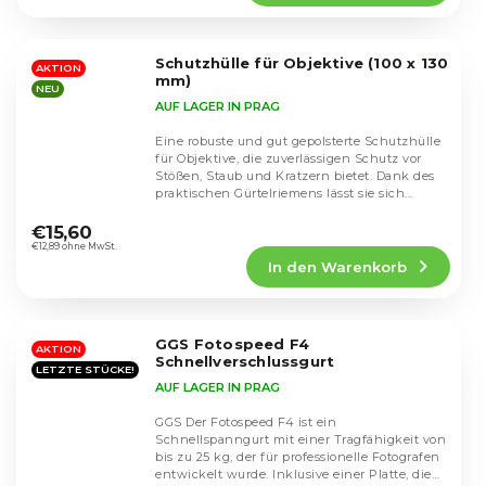
4,7
von
5
Schutzhülle für Objektive (100 x 130
Sternen.
AKTION
mm)
NEU
AUF LAGER IN PRAG
Eine robuste und gut gepolsterte Schutzhülle
für Objektive, die zuverlässigen Schutz vor
Stößen, Staub und Kratzern bietet. Dank des
praktischen Gürtelriemens lässt sie sich...
Die
durchschnittliche
€15,60
Produktbewertung
€12,89 ohne MwSt.
In den Warenkorb
ist
4,5
von
5
GGS Fotospeed F4
Sternen.
AKTION
Schnellverschlussgurt
LETZTE STÜCKE!
AUF LAGER IN PRAG
GGS Der Fotospeed F4 ist ein
Schnellspanngurt mit einer Tragfähigkeit von
bis zu 25 kg, der für professionelle Fotografen
entwickelt wurde. Inklusive einer Platte, die