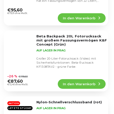
hat ein Fassungsvermögen von 22 Litern,...
Die
durchschnittliche
€95,60
Produktbewertung
€79,01 ohne MwSt.
In den Warenkorb
ist
4,6
von
5
Beta Backpack 20L Fotorucksack
Sternen.
mit großem Fassungsvermögen K&F
Concept (Grün)
AUF LAGER IN PRAG
Großer 20-Liter-Fotorucksack (Video) mit
Sicherheitsfunktionen. Beta-Rucksack
KF13.087AV2 - grüne Farbe.
Die
durchschnittliche
–26 %
€119,60
Produktbewertung
€87,60
In den Warenkorb
ist
€72,40 ohne MwSt.
4,9
von
5
Nylon-Schnellverschlussband (rot)
Sternen.
AKTION
AUF LAGER IN PRAG
LETZTE STÜCKE!