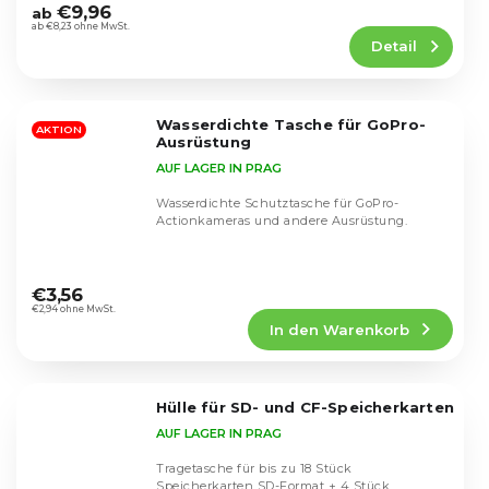
durchschnittliche
€9,96
ab
Produktbewertung
ab €8,23 ohne MwSt.
Detail
ist
5,0
von
5
Wasserdichte Tasche für GoPro-
Sternen.
AKTION
Ausrüstung
AUF LAGER IN PRAG
Wasserdichte Schutztasche für GoPro-
Actionkameras und andere Ausrüstung.
Die
durchschnittliche
€3,56
Produktbewertung
€2,94 ohne MwSt.
In den Warenkorb
ist
5,0
von
5
Hülle für SD- und CF-Speicherkarten
Sternen.
AUF LAGER IN PRAG
Tragetasche für bis zu 18 Stück
Speicherkarten SD-Format + 4 Stück