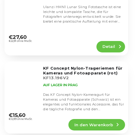
Ulanzi HMN1 Lunar Sling Fototasche ist eine
leichte und kompakte Tasche, die für
Fotografen unterwegs entwickelt wurde. Sie
bietet eine praktische Aufteilung mit einer...
Die
durchschnittliche
€27,60
Produktbewertung
€22,81 ohne MwSt.
Detail
ist
4,1
von
5
KF Concept Nylon-Trageriemen für
Sternen.
Kameras und Fotoapparate (rot)
KF13.196V2
AUF LAGER IN PRAG
Das KF Concept Nylon-Kameragurt für
Kameras und Fotoapparate (Schwarz) ist ein
elegantes und funktionales Accessoire, das für
Die
die tägliche Fotografie und den
durchschnittliche
professionellen...
€15,60
Produktbewertung
€12,89 ohne MwSt.
In den Warenkorb
ist
5,0