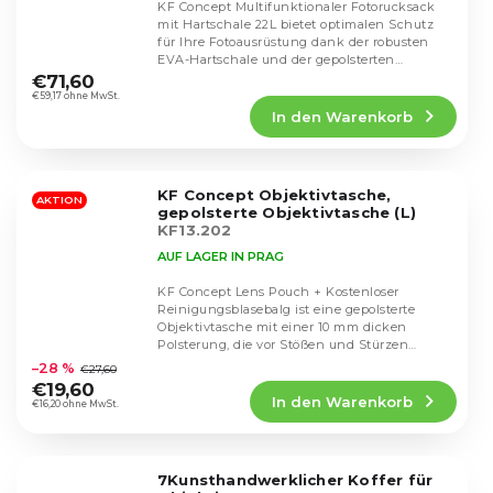
KF Concept Multifunktionaler Fotorucksack
mit Hartschale 22L bietet optimalen Schutz
für Ihre Fotoausrüstung dank der robusten
Die
EVA-Hartschale und der gepolsterten
durchschnittliche
Trennwände. Er...
€71,60
Produktbewertung
€59,17 ohne MwSt.
In den Warenkorb
ist
4,5
von
5
KF Concept Objektivtasche,
Sternen.
AKTION
gepolsterte Objektivtasche (L)
KF13.202
AUF LAGER IN PRAG
KF Concept Lens Pouch + Kostenloser
Reinigungsblasebalg ist eine gepolsterte
Objektivtasche mit einer 10 mm dicken
Die
Polsterung, die vor Stößen und Stürzen
durchschnittliche
schützt. Das...
–28 %
€27,60
Produktbewertung
€19,60
In den Warenkorb
ist
€16,20 ohne MwSt.
4,8
von
5
7Kunsthandwerklicher Koffer für
Sternen.