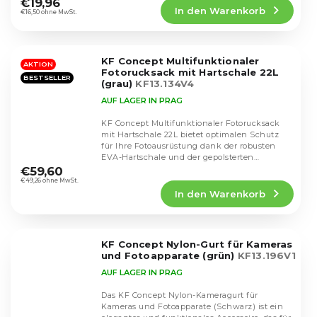
€19,96
In den Warenkorb
ist
€16,50 ohne MwSt.
4,4
von
5
KF Concept Multifunktionaler
Sternen.
AKTION
Fotorucksack mit Hartschale 22L
BESTSELLER
(grau)
KF13.134V4
AUF LAGER IN PRAG
KF Concept Multifunktionaler Fotorucksack
mit Hartschale 22L bietet optimalen Schutz
für Ihre Fotoausrüstung dank der robusten
Die
EVA-Hartschale und der gepolsterten
durchschnittliche
Trennwände. Er...
€59,60
Produktbewertung
€49,26 ohne MwSt.
In den Warenkorb
ist
4,5
von
5
KF Concept Nylon-Gurt für Kameras
Sternen.
und Fotoapparate (grün)
KF13.196V1
AUF LAGER IN PRAG
Das KF Concept Nylon-Kameragurt für
Kameras und Fotoapparate (Schwarz) ist ein