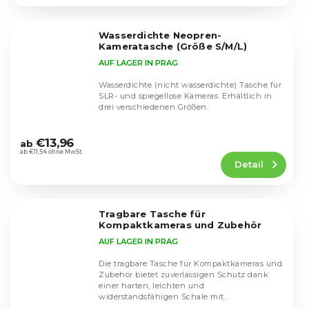
4,4
von
5
Wasserdichte Neopren-
Sternen.
Kameratasche (Größe S/M/L)
AUF LAGER IN PRAG
Wasserdichte (nicht wasserdichte) Tasche für
SLR- und spiegellose Kameras. Erhältlich in
drei verschiedenen Größen.
Die
durchschnittliche
€13,96
ab
Produktbewertung
ab €11,54 ohne MwSt.
Detail
ist
4,4
von
5
Tragbare Tasche für
Sternen.
Kompaktkameras und Zubehör
AUF LAGER IN PRAG
Die tragbare Tasche für Kompaktkameras und
Zubehör bietet zuverlässigen Schutz dank
einer harten, leichten und
widerstandsfähigen Schale mit
Die
Stoßfestigkeitsfunktion. Dank des...