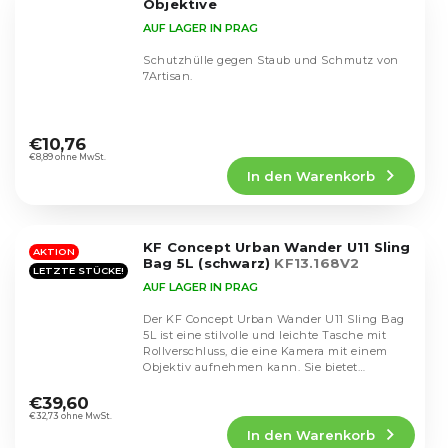
Objektive
AUF LAGER IN PRAG
Schutzhülle gegen Staub und Schmutz von
7Artisan.
Die
durchschnittliche
€10,76
Produktbewertung
€8,89 ohne MwSt.
In den Warenkorb
ist
4,5
von
5
KF Concept Urban Wander U11 Sling
Sternen.
AKTION
Bag 5L (schwarz)
KF13.168V2
LETZTE STÜCKE!
AUF LAGER IN PRAG
Der KF Concept Urban Wander U11 Sling Bag
5L ist eine stilvolle und leichte Tasche mit
Rollverschluss, die eine Kamera mit einem
Objektiv aufnehmen kann. Sie bietet
Die
mehrere...
durchschnittliche
€39,60
Produktbewertung
€32,73 ohne MwSt.
In den Warenkorb
ist