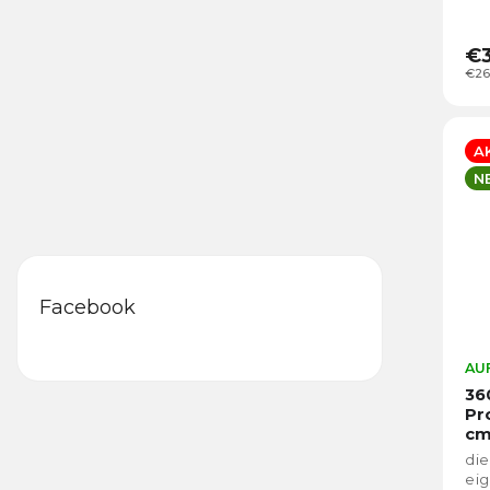
€3
€26
A
N
Facebook
AUF
36
Pr
cm
die
eig