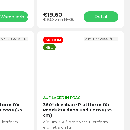
C. Nabízí
Kamera oder einem Smartphone
(Breite 57–90 mm) ermöglicht. Dank
der...
€19,60
Detail
n Warenkorb
€16,20 ohne MwSt.
-Nr.:
28554/CER
Art.-Nr.:
28551/BIL
AKTION
NEU
Die
AUF LAGER IN PRAG
Die
durchschnittliche
durch
tform für
360° drehbare Plattform für
Produktbewertung
Prod
Fotos (25
Produktvideos und Fotos (35
ist
ist
cm)
4,5
4,4
Plattform
die um 360° drehbare Plattform
von
von
eignet sich für