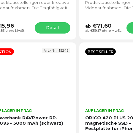
5
duktausstellungen oder kreative
Produktausstellungen 
Sternen.
eoaufnahmen. Die Tragfähigkeit
Videoaufnahmen. Die T
 Plattform beträgt bis zu 25 kg.
der Plattform beträgt b
 Durchmesser der...
Der Durchmesser der..
15,96
€71,60
ab
Detail
,83 ohne MwSt.
ab €59,17 ohne MwSt.
Art.-Nr.:
15245
KTION
BESTSELLER
 LAGER IN PRAG
Die
AUF LAGER IN PRAG
durchschnittliche
werbank RAVPower RP-
ORICO A20 PLUS 2
Produktbewertung
093 - 5000 mAh (schwarz)
magnetische SSD – 
ist
Festplatte für iPho