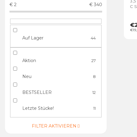
3,5
€
2
€
340
C 
Die
€2
€19
Auf Lager
44
Aktion
27
Neu
8
BESTSELLER
12
Letzte Stücke!
11
FILTER AKTIVIEREN