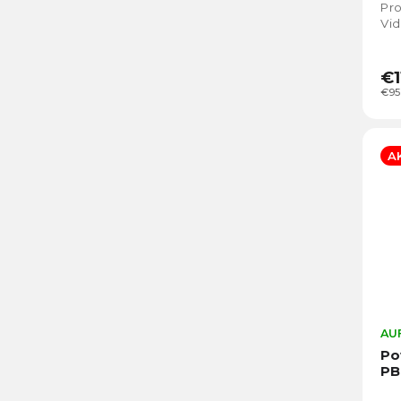
Pro
Vid
der
Der
€1
€95
A
AUF
Po
PB