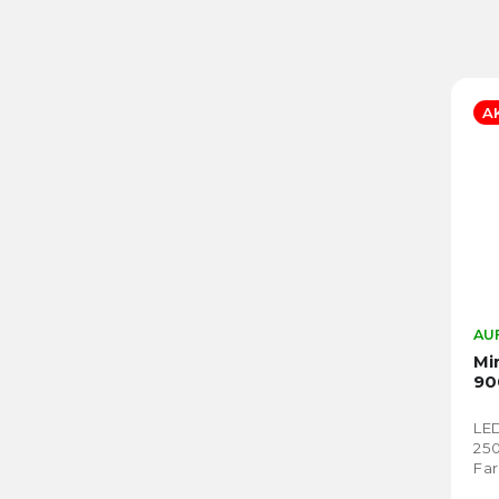
A
AUF
Mi
90
LE
250
Far