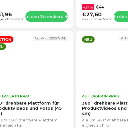
dalších zařízení s USB-
€44
bezdrátové nabíjení...
–37 %
1,96
€27,60
In den Warenkorb
In de
,41 ohne MwSt.
€22,81 ohne MwSt.
Art.-Nr.:
28557/BIL
Art.
KTION
NEU
EU
 LAGER IN PRAG
Die
AUF LAGER IN PRAG
durchschnittliche
0° drehbare Plattform für
360° drehbare Plat
Produktbewertung
oduktvideos und Fotos (45
Produktvideos und 
ist
)
cm)
4,1
 um 360° drehbare Plattform
die um 360° drehbare 
von
net sich für
eignet sich für