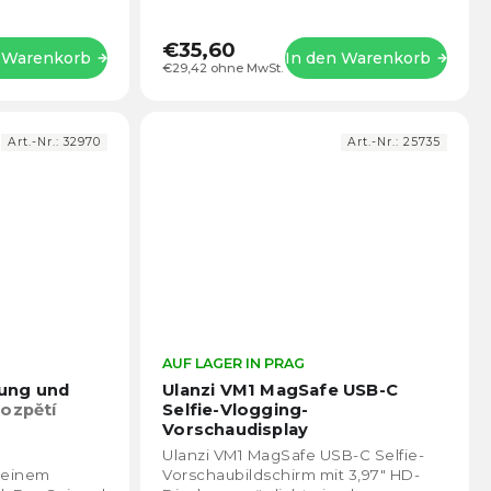
schnelle und sichere Befestigung
des Telefons...
€35,60
n Warenkorb
In den Warenkorb
€29,42 ohne MwSt.
Art.-Nr.:
32970
Art.-Nr.:
25735
Die
AUF LAGER IN PRAG
Die
durchschnittliche
durch
ung und
Ulanzi VM1 MagSafe USB-C
Produktbewertung
Prod
ozpětí
Selfie-Vlogging-
ist
ist
Vorschaudisplay
4,5
5,0
n
Ulanzi VM1 MagSafe USB-C Selfie-
von
von
t einem
Vorschaubildschirm mit 3,97″ HD-
5
5