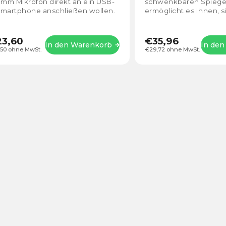
 mm Mikrofon direkt an ein USB-
schwenkbaren Spiegel
Sternen.
Smartphone anschließen wollen.
ermöglicht es Ihnen, s
ser Reduzierer ist ideal für die...
betrachten, während S
oder Fotos machen. Er.
3,60
€35,96
In den Warenkorb
In de
,50 ohne MwSt.
€29,72 ohne MwSt.