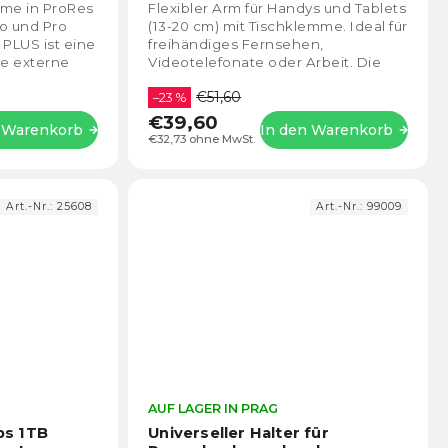
4,3
4,7
aleute
hme in ProRes
Flexibler Arm für Handys und Tablets
von
von
Pro und Pro
(13-20 cm) mit Tischklemme. Ideal für
5
5
PLUS ist eine
freihändiges Fernsehen,
Sternen.
Stern
e externe
Videotelefonate oder Arbeit. Die
...
verstellbare Konstruktion
€51,60
ermöglicht eine...
–23 %
€39,60
n Warenkorb
In den Warenkorb
€32,73 ohne MwSt.
Art.-Nr.:
25608
Art.-Nr.:
99009
Die
AUF LAGER IN PRAG
Die
durchschnittliche
durch
ps 1TB
Universeller Halter für