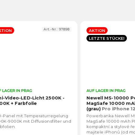
Art.-Nr.:
97898
KTION
AKTION
LETZTE STÜCKE!
 LAGER IN PRAG
Die
AUF LAGER IN PRAG
durchschnittliche
ni-Video-LED-Licht 2500K -
Newell MS-10000 
Produktbewertung
00K + Farbfolie
MagSafe 10000 mA
ist
(grau)
Pro iPhone 12
4,6
s USB-C, vhodná i p
D-Panel mit Temperaturregelung
Powerbanka Newell M
von
sluchátka, čtečky a 
0K-9000K mit Diffusionsfilter und
MagSafe 10000 mAh P
zařízení
5
bfolien.
kompaktní a stylové ře
Sternen.
majitele iPhonů (od mod