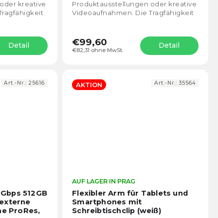
5
5
oder kreative
Produktausstellungen oder kreative
Sternen.
Stern
ragfähigkeit
Videoaufnahmen. Die Tragfähigkeit
is zu 15 kg.
der Plattform beträgt bis zu 20 kg.
.
Der Durchmesser der...
€99,60
Detail
Detail
€82,31 ohne MwSt.
Art.-Nr.:
25616
Art.-Nr.:
35564
AKTION
Die
AUF LAGER IN PRAG
Die
durchschnittliche
durch
0Gbps 512GB
Flexibler Arm für Tablets und
Produktbewertung
Prod
externe
Smartphones mit
ist
ist
ne ProRes,
Schreibtischclip (weiß)