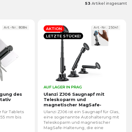
53
Artikel insgesamt
Art.-Nr.:
8084
Art.-Nr.:
25041
AKTION
LETZTE STÜCKE!
Die
AUF LAGER IN PRAG
Die
durchschnittliche
durch
igung des
Ulanzi ZJ06 Saugnapf mit
Produktbewertung
Prod
tativ
Teleskoparm und
ist
ist
magnetischer MagSafe-
4,5
4,5
Halterung
r für Tablets
Ulanzi ZJ06 ist ein Saugnapf für Glas,
von
von
55 mm bis
eine sogenannte Autohalterung mit
5
5
Teleskoparm und magnetischer
Sternen.
Stern
MagSafe-Halterung, die eine