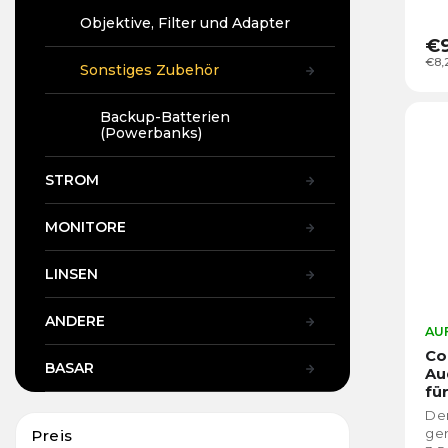
Objektive, Filter und Adapter
€
€8,
Sonstiges Zubehör
Backup-Batterien
(Powerbanks)
STROM
MONITORE
LINSEN
ANDERE
AUF
Co
BASAR
Au
fü
(T
Der
gen
Preis