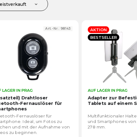
eistverkauft
ünstigste
euerste
Art.-Nr.:
98143
AKTION
lphabetisch
BESTSELLER
 LAGER IN PRAG
Die
AUF LAGER IN PRAG
durchschnittliche
rsatzteil) Drahtloser
Adapter zur Befest
Produktbewertung
uetooth-Fernauslöser für
Tablets auf einem S
ist
artphones
4,4
etooth-Fernauslöser für
Multifunktionaler Halte
von
rtphone. Ideal, um Fotos zu
und Smartphones von 
5
chen und mit der Aufnahme von
278 mm.
Sternen.
eos zu beginnen.