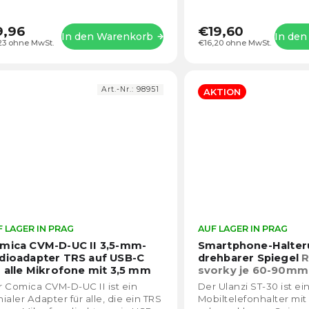
9,96
€19,60
In den Warenkorb
In de
23 ohne MwSt.
€16,20 ohne MwSt.
Art.-Nr.:
98951
AKTION
 LAGER IN PRAG
Die
AUF LAGER IN PRAG
durchschnittliche
mica CVM-D-UC II 3,5-mm-
Smartphone-Halter
Produktbewertung
dioadapter TRS auf USB-C
drehbarer Spiegel
R
ist
r alle Mikrofone mit 3,5 mm
svorky je 60-90mm
4,7
RS)
 Comica CVM-D-UC II ist ein
Der Ulanzi ST-30 ist ei
von
ialer Adapter für alle, die ein TRS
Mobiltelefonhalter mi
5