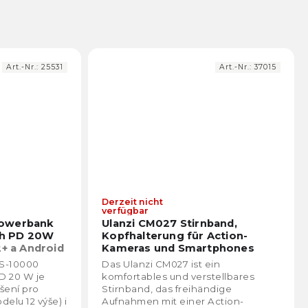
Art.-Nr.:
25531
Art.-Nr.:
37015
Derzeit nicht
Die
Die
verfügbar
durchschnittliche
durch
Powerbank
Ulanzi CM027 Stirnband,
Produktbewertung
Prod
h PD 20W
Kopfhalterung für Action-
ist
ist
+ a Android
Kameras und Smartphones
5,0
5,0
ro
S-10000
Das Ulanzi CM027 ist ein
další
von
von
D 20 W je
komfortables und verstellbares
5
5
šení pro
Stirnband, das freihändige
Sternen.
Stern
elu 12 výše) i
Aufnahmen mit einer Action-