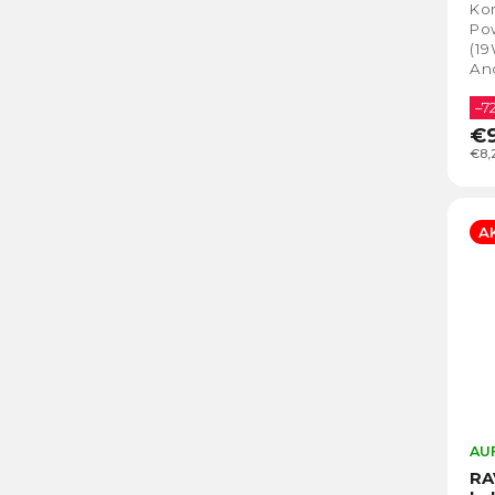
Ko
Po
(19
And
–7
€
€8,
A
AUF
RA