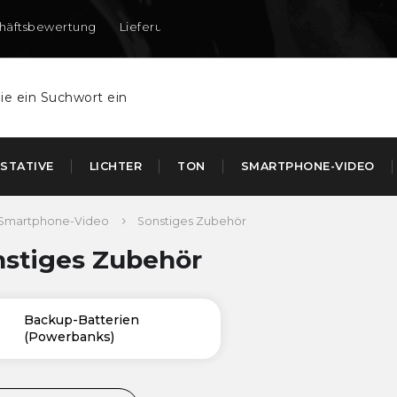
häftsbewertung
Lieferung nach DE und AT
STATIVE
LICHTER
TON
SMARTPHONE-VIDEO
Smartphone-Video
Sonstiges Zubehör
nstiges Zubehör
Backup-Batterien
(Powerbanks)