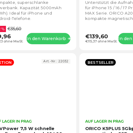
4,5
Android und Kamer
mpakte, superschlanke
Unterstützt die Aufna
von
(hellgrau)
werbank. Kapazität 5000mAh
für iPhone 15 / 16 / 17 
5
Wh). Ideal für iPhone und
MAX Serie. ORICO A20 
Sternen.
roid-Telefone.
kompakte magnetisch
SSD mit einer extremen
€35,60
2 %
9,96
€139,60
In den Warenkorb
In de
23 ohne MwSt.
€115,37 ohne MwSt.
Art.-Nr.:
22032
KTION
BESTSELLER
 LAGER IN PRAG
Die
AUF LAGER IN PRAG
durchschnittliche
VPower 7,5 W schnelle
ORICO K5PLUS 5Gb