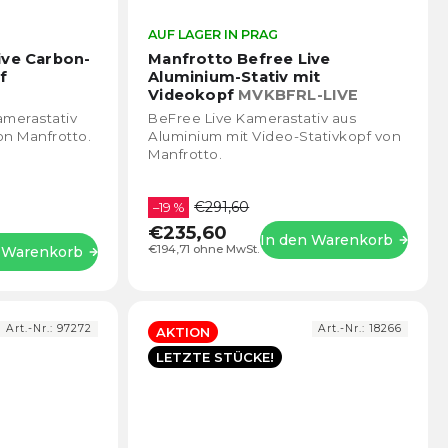
Die
AUF LAGER IN PRAG
Die
durchschnittliche
durch
ive Carbon-
Manfrotto Befree Live
Produktbewertung
Prod
f
Aluminium-Stativ mit
ist
ist
Videokopf
MVKBFRL-LIVE
4,5
4,6
amerastativ
BeFree Live Kamerastativ aus
von
von
on Manfrotto.
Aluminium mit Video-Stativkopf von
5
5
Manfrotto.
Sternen.
Stern
€291,60
–19 %
€235,60
In den Warenkorb
€194,71 ohne MwSt.
n Warenkorb
Art.-Nr.:
97272
Art.-Nr.:
18266
AKTION
LETZTE STÜCKE!