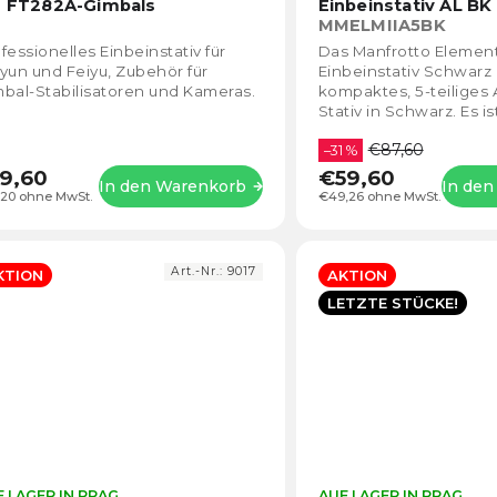
Produktbewertung
r FT282A-Gimbals
Einbeinstativ AL BK
ist
MMELMIIA5BK
4,8
fessionelles Einbeinstativ für
Das Manfrotto Element
von
yun und Feiyu, Zubehör für
Einbeinstativ Schwarz i
5
bal-Stabilisatoren und Kameras.
kompaktes, 5-teiliges
Sternen.
Stativ in Schwarz. Es ist
Arbeit mit DSLR-, spie
€87,60
Kompaktkameras...
–31 %
9,60
€59,60
In den Warenkorb
In de
,20 ohne MwSt.
€49,26 ohne MwSt.
Art.-Nr.:
9017
KTION
AKTION
LETZTE STÜCKE!
 LAGER IN PRAG
Die
AUF LAGER IN PRAG