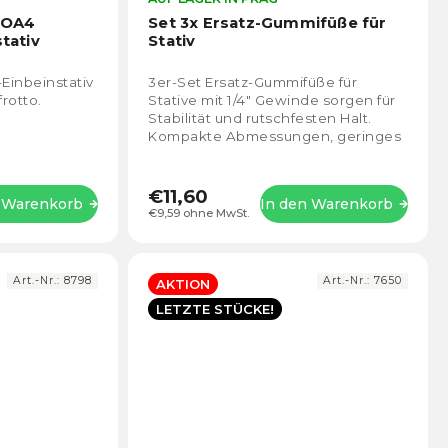
durchschnittliche
durch
ROA4
Set 3x Ersatz-Gummifüße für
Produktbewertung
Prod
stativ
Stativ
ist
ist
4,7
5,0
-Einbeinstativ
3er-Set Ersatz-Gummifüße für
von
von
otto.
Stative mit 1/4" Gewinde sorgen für
5
5
Stabilität und rutschfesten Halt.
Sternen.
Stern
Kompakte Abmessungen, geringes
Gewicht und einfache Installation.
Ideal für...
€11,60
n Warenkorb
In den Warenkorb
€9,59 ohne MwSt.
Art.-Nr.:
8798
Art.-Nr.:
7650
AKTION
LETZTE STÜCKE!