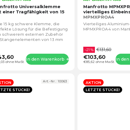
durchschnittliche
nfrotto Universalklemme
Manfrotto MPMXP
Produktbewertung
t einer Tragfähigkeit von 15
vierteiliges Einbein
ist
MPMXPROA4
5,0
e 15 kg schwere Klemme, die
Vierteiliges Aluminium
von
fekte Lösung für die Befestigung
MPMXPROA4 von Manfr
5
n schwerem externen Zubehör
Sternen.
 Stangenelementen von 13 mm
 45 mm.
€131,60
–21 %
43,60
€103,60
In den Warenkorb
In de
,03 ohne MwSt.
€85,62 ohne MwSt.
Art.-Nr.:
10063
KTION
AKTION
ETZTE STÜCKE!
LETZTE STÜCKE!