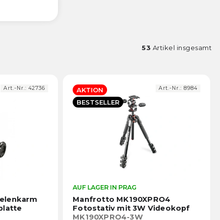
53
Artikel insgesamt
Art.-Nr.:
42736
Art.-Nr.:
8984
AKTION
BESTSELLER
Die
AUF LAGER IN PRAG
Die
durchschnittliche
durch
Gelenkarm
Manfrotto MK190XPRO4
Produktbewertung
Prod
platte
Fotostativ mit 3W Videokopf
ist
ist
MK190XPRO4-3W