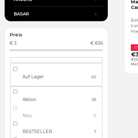
Ma
Ca
BASAR
Be
Kam
Man
Preis
€
3
€
836
–17
€3
€25
MwS
Auf Lager
40
Aktion
39
Neu
0
BESTSELLER
7