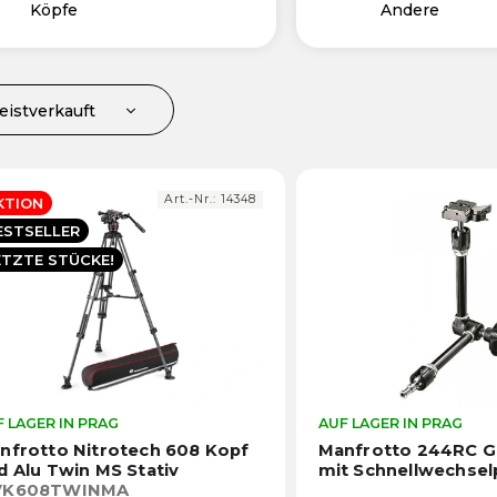
Köpfe
Andere
eistverkauft
ünstigste
euerste
Art.-Nr.:
14348
KTION
lphabetisch
ESTSELLER
ETZTE STÜCKE!
 LAGER IN PRAG
Die
AUF LAGER IN PRAG
durchschnittliche
nfrotto Nitrotech 608 Kopf
Manfrotto 244RC 
Produktbewertung
d Alu Twin MS Stativ
mit Schnellwechsel
ist
VK608TWINMA