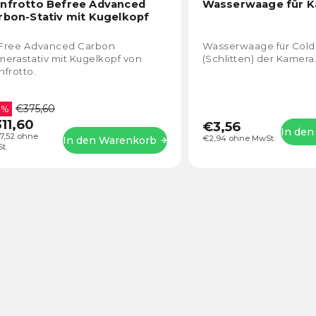
durchschnittliche
nfrotto Befree Advanced
Wasserwaage für K
Produktbewertung
rbon-Stativ mit Kugelkopf
ist
4,6
Free Advanced Carbon
Wasserwaage für Col
von
erastativ mit Kugelkopf von
(Schlitten) der Kamera
5
frotto.
Sternen.
€375,60
 %
11,60
€3,56
In de
7,52 ohne
€2,94 ohne MwSt.
In den Warenkorb
t.