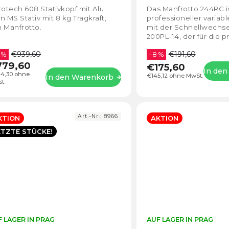
5,0
rotech 608 Stativkopf mit Alu
Das Manfrotto 244RC is
von
n MS Stativ mit 8 kg Tragkraft,
professioneller variab
5
 Manfrotto.
mit der Schnellwechse
Sternen.
200PL-14, der für die p
sichere Befestigung v
€939,60
€191,60
 %
Leuchten,...
–8 %
779,60
€175,60
In de
4,30 ohne
€145,12 ohne MwSt.
In den Warenkorb
t.
Art.-Nr.:
8966
KTION
AKTION
ETZTE STÜCKE!
 LAGER IN PRAG
Die
AUF LAGER IN PRAG