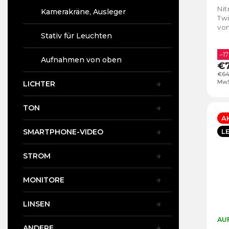
g
t
Nit
Kamerakräne, Ausleger
e
Twi
von
Stativ für Leuchten
–17
Aufnahmen von oben
€
€64
MwS
LICHTER
TON
A
L
SMARTPHONE-VIDEO
STROM
MONITORE
LINSEN
AUF
ANDERE