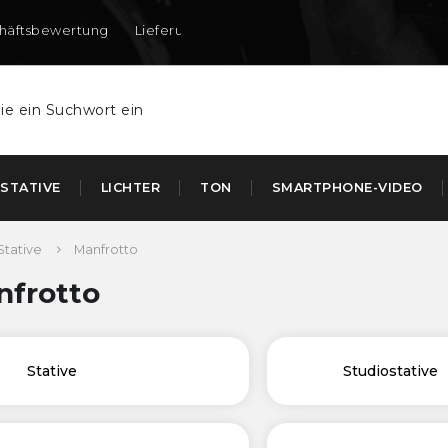
häftsbewertung
Lieferung nach DE und AT
STATIVE
LICHTER
TON
SMARTPHONE-VIDEO
Stative
Manfrotto
nfrotto
Stative
Studiostative