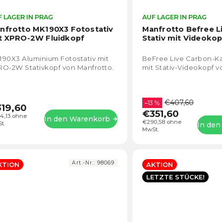
 LAGER IN PRAG
Die
AUF LAGER IN PRAG
durchschnittliche
nfrotto MK190X3 Fotostativ
Manfrotto Befree L
Produktbewertung
t XPRO-2W Fluidkopf
Stativ mit Videokop
ist
4,7
90X3 Aluminium Fotostativ mit
BeFree Live Carbon-K
von
O-2W Stativkopf von Manfrotto.
mit Stativ-Videokopf v
5
Sternen.
€407,60
–13 %
19,60
€351,60
4,13 ohne
In den Warenkorb
€290,58 ohne
t.
In de
MwSt.
Art.-Nr.:
98069
KTION
AKTION
LETZTE STÜCKE!