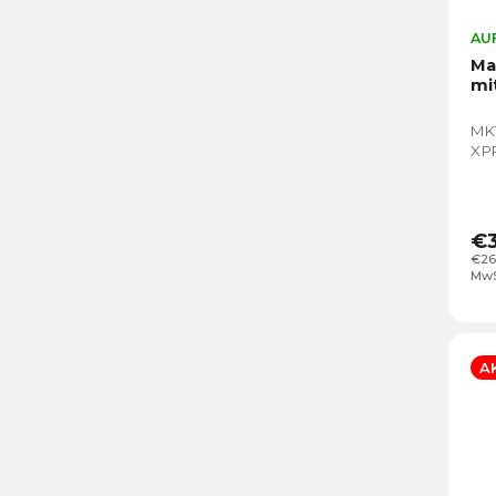
AUF
Ma
mi
MK1
XPR
€3
€26
MwS
A