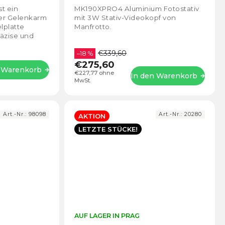
5,0
4,6
t ein
MK190XPRO4 Aluminium Fotostativ
von
von
ler Gelenkarm
mit 3W Stativ-Videokopf von
5
5
lplatte
Manfrotto.
Sternen.
Stern
räzise und
on Kameras,
€339,60
–18 %
€275,60
n Warenkorb
€227,77 ohne
In den Warenkorb
MwSt.
Art.-Nr.:
98098
Art.-Nr.:
20280
AKTION
LETZTE STÜCKE!
Die
AUF LAGER IN PRAG
Die