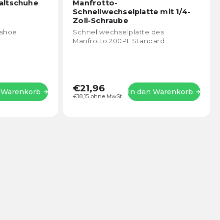
durchschnittliche
durch
altschuhe
Manfrotto-
Produktbewertung
Prod
Schnellwechselplatte mit 1/4-
ist
ist
Zoll-Schraube
5,0
4,3
dshoe
Schnellwechselplatte des
von
von
.
Manfrotto 200PL Standard.
5
5
Sternen.
Stern
€21,96
n Warenkorb
In den Warenkorb
€18,15 ohne MwSt.