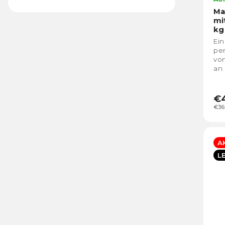
Ma
mi
kg
Ein
per
vo
an
bis
€
€36
A
L