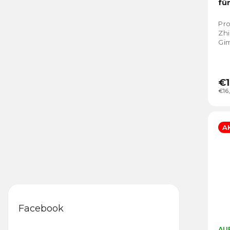
fü
Pro
Zhi
Gim
€1
€16
A
Facebook
AUF