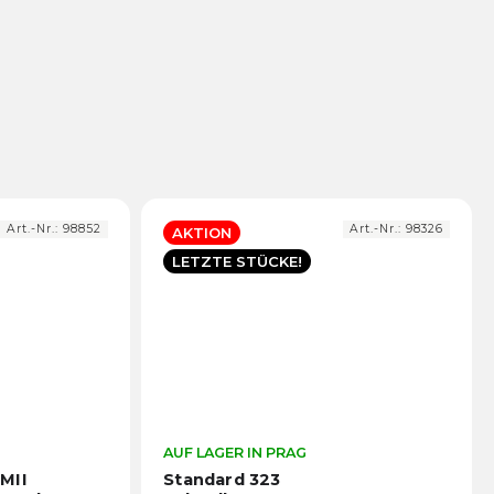
Art.-Nr.:
98852
Art.-Nr.:
98326
AKTION
LETZTE STÜCKE!
Die
AUF LAGER IN PRAG
Die
durchschnittliche
durch
MII
Standard 323