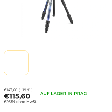
€143,60
( –19 % )
AUF LAGER IN PRAG
€115,60
€95,54 ohne MwSt.
Verkaufspreis: