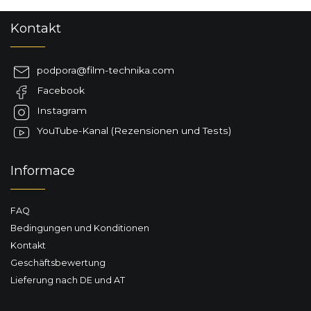
F
Kontakt
u
ß
z
podpora
@
film-technika.com
e
Facebook
i
l
Instagram
e
YouTube-Kanal (Rezensionen und Tests)
Informace
FAQ
Bedingungen und Konditionen
Kontakt
Geschäftsbewertung
Lieferung nach DE und AT