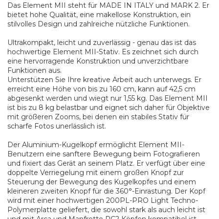
Das Element MII steht für MADE IN ITALY und MARK 2. Er
bietet hohe Qualität, eine makellose Konstruktion, ein
stilvolles Design und zahlreiche nützliche Funktionen.
Ultrakompakt, leicht und zuverlässig - genau das ist das
hochwertige Element MII-Stativ. Es zeichnet sich durch
eine hervorragende Konstruktion und unverzichtbare
Funktionen aus.
Unterstützen Sie Ihre kreative Arbeit auch unterwegs. Er
erreicht eine Höhe von bis zu 160 cm, kann auf 42,5 cm
abgesenkt werden und wiegt nur 1,55 kg. Das Element MII
ist bis zu 8 kg belastbar und eignet sich daher für Objektive
mit größeren Zooms, bei denen ein stabiles Stativ für
scharfe Fotos unerlässlich ist.
Der Aluminium-Kugelkopf ermöglicht Element MII-
Benutzern eine sanftere Bewegung beim Fotografieren
und fixiert das Gerät an seinem Platz. Er verfügt über eine
doppelte Verriegelung mit einem großen Knopf zur
Steuerung der Bewegung des Kugelkopfes und einem
kleineren zweiten Knopf für die 360°-Einrastung. Der Kopf
wird mit einer hochwertigen 200PL-PRO Light Techno-
Polymerplatte geliefert, die sowohl stark als auch leicht ist
und mit Arca und Manfrotto RC2 Köpfen kompatibel ist.