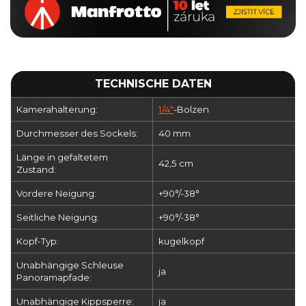
TECHNISCHE DATEN
Kamerahalterung:
1/4"
-Bolzen
Durchmesser des Sockels:
40 mm
Länge in gefaltetem
42,5 cm
Zustand:
Vordere Neigung:
+90°/-38°
Seitliche Neigung:
+90°/-38°
Kopf-Typ:
kugelkopf
Unabhängige Schleuse
ja
Panoramapfade:
Unabhängige Kippsperre:
ja