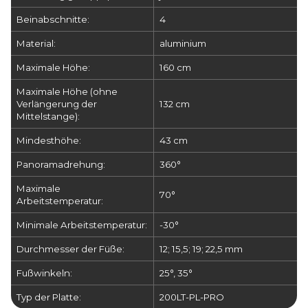
Beinabschnitte:
4
Material:
aluminium
Maximale Höhe:
160 cm
Maximale Höhe (ohne
Verlängerung der
132 cm
Mittelstange):
Mindesthöhe:
43 cm
Panoramadrehung:
360°
Maximale
70°
Arbeitstemperatur:
Minimale Arbeitstemperatur:
-30°
Durchmesser der Füße:
12; 15,5; 19; 22,5 mm
Fußwinkeln:
25°, 35°
Typ der Platte:
200LT-PL-PRO