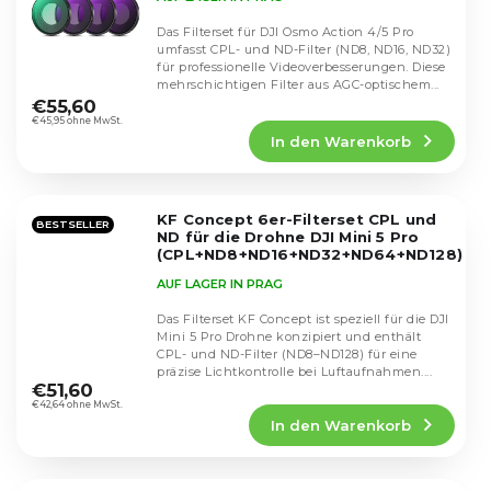
Das Filterset für DJI Osmo Action 4/5 Pro
umfasst CPL- und ND-Filter (ND8, ND16, ND32)
für professionelle Videoverbesserungen. Diese
Die
mehrschichtigen Filter aus AGC-optischem...
durchschnittliche
€55,60
Produktbewertung
€45,95 ohne MwSt.
In den Warenkorb
ist
4,4
von
5
KF Concept 6er-Filterset CPL und
Sternen.
BESTSELLER
ND für die Drohne DJI Mini 5 Pro
(CPL+ND8+ND16+ND32+ND64+ND128)
SKU.1674
AUF LAGER IN PRAG
Das Filterset KF Concept ist speziell für die DJI
Mini 5 Pro Drohne konzipiert und enthält
CPL- und ND-Filter (ND8–ND128) für eine
Die
präzise Lichtkontrolle bei Luftaufnahmen....
durchschnittliche
€51,60
Produktbewertung
€42,64 ohne MwSt.
In den Warenkorb
ist
5,0
von
5