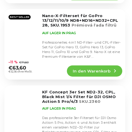
5,0
von
5
Nano-X-Filterset für GoPro
Sternen.
BESTSELLER
13/12/11/10/9 ND8+ND16+ND32+CPL
28, SKU.1953
Prémiová řada filtrů
pro GoPro Hero
AUF LAGER IN PRAG
Professionelles 4in1 ND-Filter- und CPL-Filter-
Set für GoPro Hero 13, GoPro Hero 13, GoPro
Hero 11, GoPro 10 und GoPro 9. Nano-X ist eine
Die
Premium-Filterserie von K&F...
durchschnittliche
–11 %
€71,60
Produktbewertung
€63,60
In den Warenkorb
ist
€52,56 ohne MwSt.
5,0
von
5
KF Concept 3er Set ND2-32, CPL,
Sternen.
Black Mist 1/4 Filter für DJI OSMO
Action 5 Pro/4/3
SKU.2360
AUF LAGER IN PRAG
Das professionelle 3er-Filterset für DJI Osmo
Action 5 Pro, Action 4 und Action 3 enthält
einen variablen ND2–32-Filter zur
Die