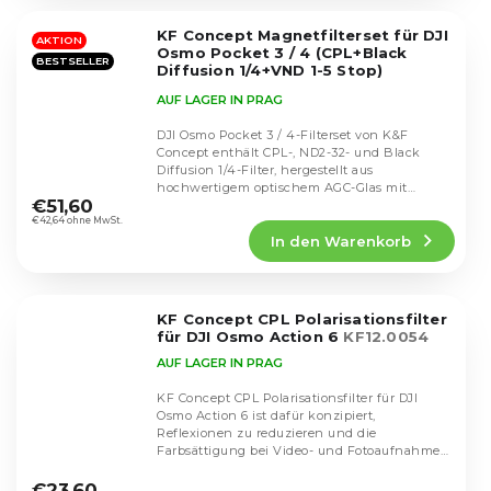
von
5
KF Concept Magnetfilterset für DJI
Sternen.
AKTION
Osmo Pocket 3 / 4 (CPL+Black
BESTSELLER
Diffusion 1/4+VND 1-5 Stop)
SKU.2148
AUF LAGER IN PRAG
DJI Osmo Pocket 3 / 4-Filterset von K&F
Concept enthält CPL-, ND2-32- und Black
Diffusion 1/4-Filter, hergestellt aus
Die
hochwertigem optischem AGC-Glas mit
durchschnittliche
€51,60
mehreren...
Produktbewertung
€42,64 ohne MwSt.
In den Warenkorb
ist
4,4
von
5
KF Concept CPL Polarisationsfilter
Sternen.
für DJI Osmo Action 6
KF12.0054
AUF LAGER IN PRAG
KF Concept CPL Polarisationsfilter für DJI
Osmo Action 6 ist dafür konzipiert,
Reflexionen zu reduzieren und die
Farbsättigung bei Video- und Fotoaufnahmen
Die
zu verbessern. Er...
durchschnittliche
€23,60