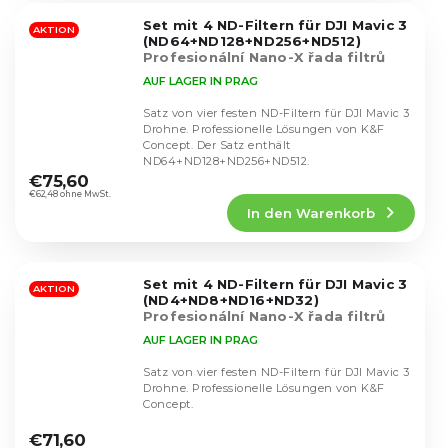
5
Set mit 4 ND-Filtern für DJI Mavic 3
Sternen.
AKTION
(ND64+ND128+ND256+ND512)
Profesionální Nano-X řada filtrů
AUF LAGER IN PRAG
Satz von vier festen ND-Filtern für DJI Mavic 3
Drohne. Professionelle Lösungen von K&F
Concept. Der Satz enthält
Die
ND64+ND128+ND256+ND512.
durchschnittliche
€75,60
Produktbewertung
€62,48 ohne MwSt.
In den Warenkorb
ist
5,0
von
5
Set mit 4 ND-Filtern für DJI Mavic 3
Sternen.
AKTION
(ND4+ND8+ND16+ND32)
Profesionální Nano-X řada filtrů
AUF LAGER IN PRAG
Satz von vier festen ND-Filtern für DJI Mavic 3
Drohne. Professionelle Lösungen von K&F
Concept.
Die
durchschnittliche
€71,60