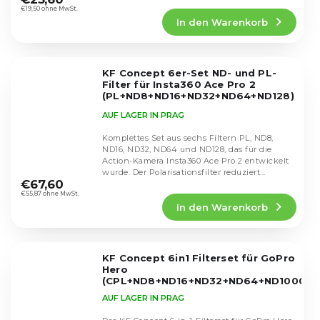
Produktbewertung
€19,50 ohne MwSt.
In den Warenkorb
ist
5,0
von
5
KF Concept 6er-Set ND- und PL-
Sternen.
Filter für Insta360 Ace Pro 2
(PL+ND8+ND16+ND32+ND64+ND128)
SKU.2602
AUF LAGER IN PRAG
Komplettes Set aus sechs Filtern PL, ND8,
ND16, ND32, ND64 und ND128, das für die
Action-Kamera Insta360 Ace Pro 2 entwickelt
Die
wurde. Der Polarisationsfilter reduziert...
durchschnittliche
€67,60
Produktbewertung
€55,87 ohne MwSt.
In den Warenkorb
ist
5,0
von
5
KF Concept 6in1 Filterset für GoPro
Sternen.
Hero
(CPL+ND8+ND16+ND32+ND64+ND1000)
AUF LAGER IN PRAG