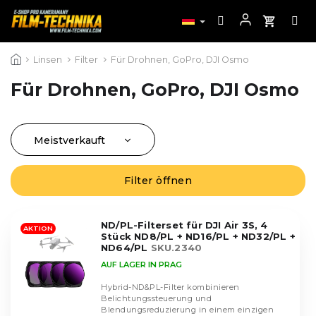
Zum
Linsen
Filter
Für Drohnen, GoPro, DJI Osmo
Inhalt
springen
Für Drohnen, GoPro, DJI Osmo
Meistverkauft
P
r
Günstigste
o
Filter öffnen
L
Teuerste
d
i
u
Alphabetisch
s
k
ND/PL-Filterset für DJI Air 3S, 4
t
AKTION
Stück ND8/PL + ND16/PL + ND32/PL +
t
e
ND64/PL
SKU.2340
s
d
AUF LAGER IN PRAG
o
e
r
Hybrid-ND&PL-Filter kombinieren
r
Belichtungssteuerung und
t
P
Blendungsreduzierung in einem einzigen