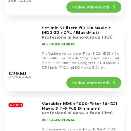
Produktbewertung
€59,17 ohne MwSt.
In den Warenkorb
ist
5,0
von
5
Set mit 3 Filtern für DJI Mavic 3
Sternen.
(ND2-32 / CPL / BlackMist)
Profesionální Nano-X řada filtrů
AUF LAGER IN PRAG
Professioneller variabler Filter ND2-ND32 + 1 x
CPL-Filter und ND2-ND32 in Kombination mit
Black Mist Filmfilter. Geeignet für DJI Mavic 3,
Die
DJI Mavic PRO und DJI Mavic 3 Cine....
durchschnittliche
€79,60
Produktbewertung
€65,79 ohne MwSt.
In den Warenkorb
ist
5,0
von
5
Variabler ND64-1000-Filter für DJI
Sternen.
AKTION
Mavic 3 (1–5 Fuß Dimmung)
Profesionální Nano-X řada filtrů
AUF LAGER IN PRAG
Professioneller variabler Filter ND64-ND1000