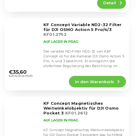
Detail
ist
4,8
von
5
KF Concept Variable ND2-32 Filter
Sternen.
für DJI OSMO Action 5 Pro/4/3
KF01.2752
AUF LAGER IN PRAG
Der variable ND-Filter ND2–32 von K&F
Concept ist für die Kameras DJI Osmo Action 5
Pro, 4 und 3 bestimmt. Er ermöglicht die
Die
stufenlose Regulierung der Belichtung im
durchschnittliche
Bereich...
€35,60
Produktbewertung
€29,42 ohne MwSt.
In den Warenkorb
ist
4,8
von
5
KF Concept Magnetisches
Sternen.
Weitwinkelobjektiv für DJI Osmo
Pocket 3
KF01.2612
AUF LAGER IN PRAG
KF Concept Magnetisches Weitwinkelobjektiv
für DJI Osmo Pocket 3 erweitert das Sichtfeld