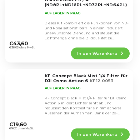
(ND8PL+ND16PL+ND32PL+ND64PL)
SKU.2092
AUF LAGER IN PRAG
Dieses Kit kombiniert die Funktionen von ND-
und Polarisationsfiltern in einem, reduziert
unerwünschte Blendung und steuert die
Die
Lichtmenge, ohne die Bildqualität zu...
durchschnittliche
€43,60
Produktbewertung
€36,03 ohne MwSt.
In den Warenkorb
ist
5,0
von
5
KF Concept Black Mist 1/4 Filter für
Sternen.
DJI Osmo Action 6
KF12.0053
AUF LAGER IN PRAG
KF Concept Black Mist 1/4 Filter für DJI Osmo
Action 6 mildert Lichter sanft ab und
reduziert den Kontrast für ein filmischeres
Aussehen der Aufnahmen. Dank der 28-
Die
lagigen...
durchschnittliche
€19,60
Produktbewertung
€16,20 ohne MwSt.
In den Warenkorb
ist