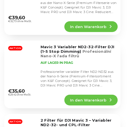
aus der Nano-X-Serie (Premium-Filterserie von
K&F Concept). Geeignet für DJI Mavic 3, DJI
Die
Mavic PRO und DJI Mavic 3 Cine. Reduziert...
durchschnittliche
€39,60
Produktbewertung
€32,73 ohne MwSt.
In den Warenkorb
ist
5,0
von
5
Mavic 3 Variabler ND2-32-Filter DJI
Sternen.
AKTION
(1-5 Stop Dimming)
Profesionální
Nano-X řada filtrů
AUF LAGER IN PRAG
Professioneller variabler Filter ND2-ND32 aus
der Nano-X-Serie (Premium-Filtersortiment
von K&F Concept). Geeignet für DJI Mavic 3,
Die
DJI Mavic PRO und DJI Mavic 3 Cine.
durchschnittliche
Reduziert...
€35,60
Produktbewertung
€29,42 ohne MwSt.
In den Warenkorb
ist
5,0
von
5
2 Filter für DJI Mavic 3 – Variabler
Sternen.
AKTION
ND2-32- und CPL-Filter