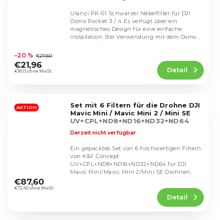
Ulanzi PK-01 Schwarzer Nebelfilter für DJI
Osmo Pocket 3 / 4 Es verfügt über ein
magnetisches Design für eine einfache
Installation. Bei Verwendung mit dem Osmo
Die
Pocket 3 /...
durchschnittliche
–20 %
€27,60
Produktbewertung
€21,96
Detail
ist
€18,15 ohne MwSt.
4,5
von
5
Set mit 6 Filtern für die Drohne DJI
Sternen.
AKTION
Mavic Mini / Mavic Mini 2 / Mini SE
UV+CPL+ND8+ND16+ND32+ND64
Derzeit nicht verfügbar
Ein gepacktes Set von 6 hochwertigen Filtern
von K&F Concept
UV+CPL+ND8+ND16+ND32+ND64 für DJI
Die
Mavic Mini/Mavic Mini 2/Mini SE Drohnen.
durchschnittliche
€87,60
Produktbewertung
€72,40 ohne MwSt.
Detail
ist
5,0
von