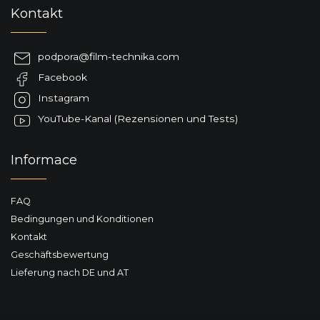
F
n
Kontakt
u
t
ß
e
d
z
podpora
@
film-technika.com
e
e
r
Facebook
i
L
l
Instagram
i
e
s
YouTube-Kanal (Rezensionen und Tests)
t
e
Informace
FAQ
Bedingungen und Konditionen
Kontakt
Geschäftsbewertung
Lieferung nach DE und AT