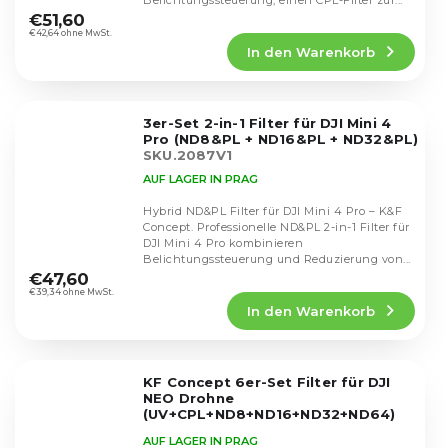
Belichtungssteuerung, einen CPL-Filter zur...
durchschnittliche
€51,60
Produktbewertung
€42,64 ohne MwSt.
In den Warenkorb
ist
5,0
von
5
3er-Set 2-in-1 Filter für DJI Mini 4
Sternen.
Pro (ND8&PL + ND16&PL + ND32&PL)
SKU.2087V1
AUF LAGER IN PRAG
Hybrid ND&PL Filter für DJI Mini 4 Pro – K&F
Concept. Professionelle ND&PL 2-in-1 Filter für
DJI Mini 4 Pro kombinieren
Die
Belichtungssteuerung und Reduzierung von...
durchschnittliche
€47,60
Produktbewertung
€39,34 ohne MwSt.
In den Warenkorb
ist
4,9
von
5
KF Concept 6er-Set Filter für DJI
Sternen.
NEO Drohne
(UV+CPL+ND8+ND16+ND32+ND64)
SKU.2332
AUF LAGER IN PRAG