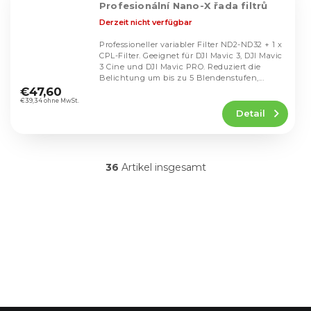
Profesionální Nano-X řada filtrů
Derzeit nicht verfügbar
Professioneller variabler Filter ND2-ND32 + 1 x
CPL-Filter. Geeignet für DJI Mavic 3, DJI Mavic
3 Cine und DJI Mavic PRO. Reduziert die
Die
Belichtung um bis zu 5 Blendenstufen,...
durchschnittliche
€47,60
Produktbewertung
€39,34 ohne MwSt.
Detail
ist
5,0
von
5
36
Artikel insgesamt
Sternen.
S
t
e
u
e
r
e
l
e
m
e