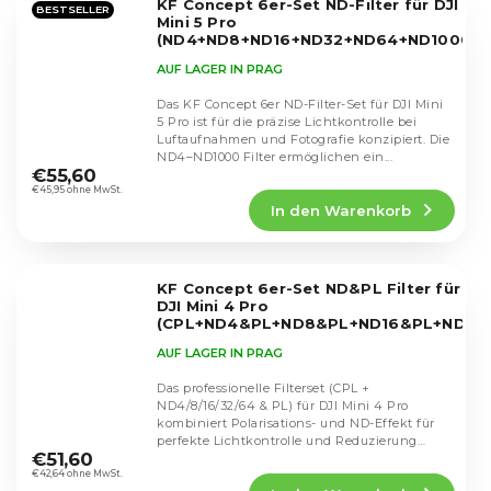
KF Concept 6er-Set ND-Filter für DJI
Sternen.
BESTSELLER
Mini 5 Pro
(ND4+ND8+ND16+ND32+ND64+ND1000)
SKU.1675
AUF LAGER IN PRAG
Das KF Concept 6er ND-Filter-Set für DJI Mini
5 Pro ist für die präzise Lichtkontrolle bei
Luftaufnahmen und Fotografie konzipiert. Die
Die
ND4–ND1000 Filter ermöglichen ein...
durchschnittliche
€55,60
Produktbewertung
€45,95 ohne MwSt.
In den Warenkorb
ist
5,0
von
5
KF Concept 6er-Set ND&PL Filter für
Sternen.
DJI Mini 4 Pro
(CPL+ND4&PL+ND8&PL+ND16&PL+ND32
SKU.2082V1
AUF LAGER IN PRAG
Das professionelle Filterset (CPL +
ND4/8/16/32/64 & PL) für DJI Mini 4 Pro
kombiniert Polarisations- und ND-Effekt für
Die
perfekte Lichtkontrolle und Reduzierung
durchschnittliche
€51,60
von...
Produktbewertung
€42,64 ohne MwSt.