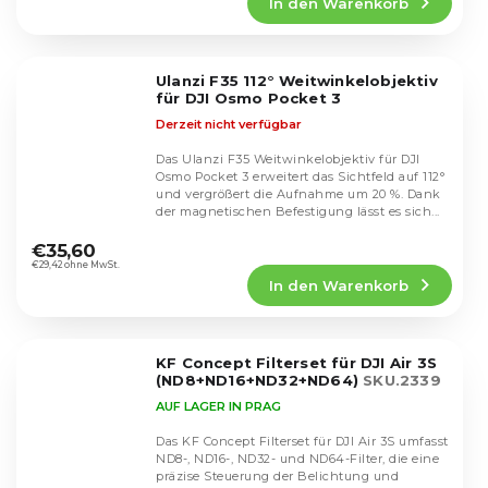
In den Warenkorb
ist
5,0
von
5
Ulanzi F35 112° Weitwinkelobjektiv
Sternen.
für DJI Osmo Pocket 3
Derzeit nicht verfügbar
Das Ulanzi F35 Weitwinkelobjektiv für DJI
Osmo Pocket 3 erweitert das Sichtfeld auf 112°
und vergrößert die Aufnahme um 20 %. Dank
der magnetischen Befestigung lässt es sich...
Die
durchschnittliche
€35,60
Produktbewertung
€29,42 ohne MwSt.
In den Warenkorb
ist
4,7
von
5
KF Concept Filterset für DJI Air 3S
Sternen.
(ND8+ND16+ND32+ND64)
SKU.2339
AUF LAGER IN PRAG
Das KF Concept Filterset für DJI Air 3S umfasst
ND8-, ND16-, ND32- und ND64-Filter, die eine
präzise Steuerung der Belichtung und