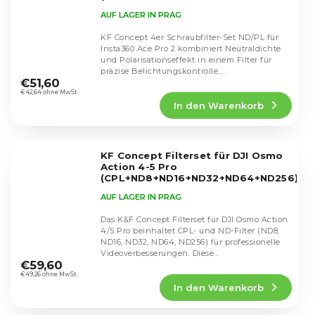
SKU.2599
AUF LAGER IN PRAG
KF Concept 4er Schraubfilter-Set ND/PL für
Insta360 Ace Pro 2 kombiniert Neutraldichte
und Polarisationseffekt in einem Filter für
Die
präzise Belichtungskontrolle,...
durchschnittliche
€51,60
Produktbewertung
€42,64 ohne MwSt.
In den Warenkorb
ist
5,0
von
5
KF Concept Filterset für DJI Osmo
Sternen.
Action 4-5 Pro
(CPL+ND8+ND16+ND32+ND64+ND256)
SKU.2338V1
AUF LAGER IN PRAG
Das K&F Concept Filterset für DJI Osmo Action
4/5 Pro beinhaltet CPL- und ND-Filter (ND8,
ND16, ND32, ND64, ND256) für professionelle
Die
Videoverbesserungen. Diese...
durchschnittliche
€59,60
Produktbewertung
€49,26 ohne MwSt.
In den Warenkorb
ist
4,9