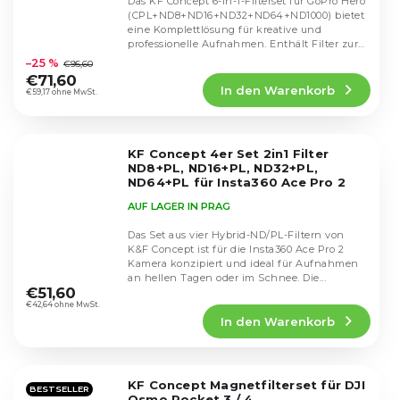
Das KF Concept 6-in-1-Filterset für GoPro Hero
(CPL+ND8+ND16+ND32+ND64+ND1000) bietet
eine Komplettlösung für kreative und
Die
professionelle Aufnahmen. Enthält Filter zur
durchschnittliche
Steuerung...
–25 %
€95,60
Produktbewertung
€71,60
In den Warenkorb
ist
€59,17 ohne MwSt.
4,8
von
5
KF Concept 4er Set 2in1 Filter
Sternen.
ND8+PL, ND16+PL, ND32+PL,
ND64+PL für Insta360 Ace Pro 2
SKU.2342
AUF LAGER IN PRAG
Das Set aus vier Hybrid-ND/PL-Filtern von
K&F Concept ist für die Insta360 Ace Pro 2
Kamera konzipiert und ideal für Aufnahmen
Die
an hellen Tagen oder im Schnee. Die...
durchschnittliche
€51,60
Produktbewertung
€42,64 ohne MwSt.
In den Warenkorb
ist
4,7
von
5
KF Concept Magnetfilterset für DJI
Sternen.
BESTSELLER
Osmo Pocket 3 / 4