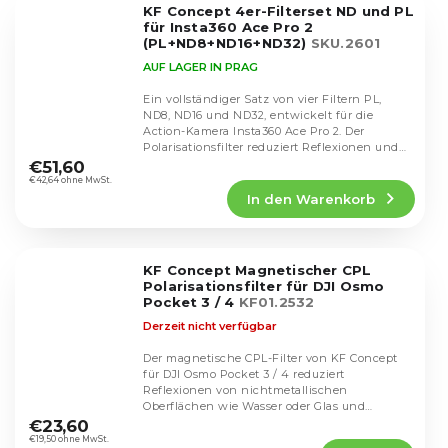
KF Concept 4er-Filterset ND und PL
Sternen.
für Insta360 Ace Pro 2
(PL+ND8+ND16+ND32)
SKU.2601
AUF LAGER IN PRAG
Ein vollständiger Satz von vier Filtern PL,
ND8, ND16 und ND32, entwickelt für die
Action-Kamera Insta360 Ace Pro 2. Der
Die
Polarisationsfilter reduziert Reflexionen und
durchschnittliche
erhöht den...
€51,60
Produktbewertung
€42,64 ohne MwSt.
In den Warenkorb
ist
5,0
von
5
KF Concept Magnetischer CPL
Sternen.
Polarisationsfilter für DJI Osmo
Pocket 3 / 4
KF01.2532
Derzeit nicht verfügbar
Der magnetische CPL-Filter von KF Concept
für DJI Osmo Pocket 3 / 4 reduziert
Reflexionen von nichtmetallischen
Die
Oberflächen wie Wasser oder Glas und
durchschnittliche
verbessert den Kontrast und...
€23,60
Produktbewertung
€19,50 ohne MwSt.