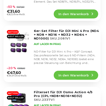
i
Die
Element. Das Set ND8/PL, ND16/PL, ND32/PL
r
durchschnittliche
e
und ND64/PL reduziert das Licht um 3–6...
–53 %
€67,60
o
Produktbewertung
r
€31,60
d
In den Warenkorb
ist
€26,12 ohne MwSt.
u
u
4,4
n
k
von
g
5
t
6er-Set Filter für DJI Mini 4 Pro (ND4
Sternen.
AKTION
e
+ ND8 + ND16 + ND32 + ND64 +
BESTSELLER
ND1000)
SKU.2081V1
AUF LAGER IN PRAG
ND-Filter für DJI Mini 4 Pro – K&F Concept.
Das professionelle Set aus 6 ND-Filtern (ND4,
ND8, ND16, ND32, ND64, ND1000) bietet eine
Die
präzise Steuerung von Belichtung und...
durchschnittliche
–20 %
€59,60
Produktbewertung
€47,60
In den Warenkorb
ist
€39,34 ohne MwSt.
4,5
von
5
Filterset für DJI Osmo Action 4/5
Sternen.
AKTION
Pro (CPL+ND8+ND16+ND32)
BESTSELLER
SKU.2337V1
AUF LAGER IN PRAG