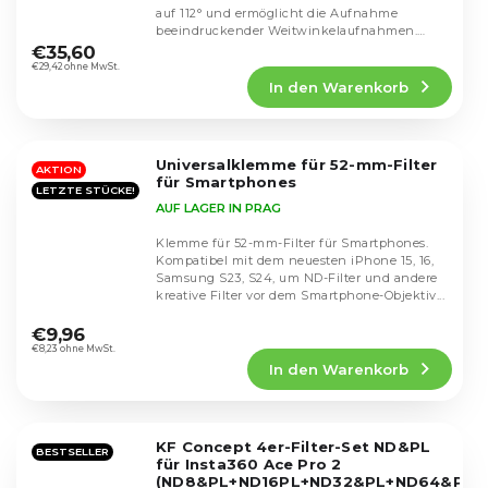
auf 112° und ermöglicht die Aufnahme
Die
beeindruckender Weitwinkelaufnahmen.
durchschnittliche
Dank der...
€35,60
Produktbewertung
€29,42 ohne MwSt.
In den Warenkorb
ist
4,4
von
5
Universalklemme für 52-mm-Filter
Sternen.
AKTION
für Smartphones
LETZTE STÜCKE!
AUF LAGER IN PRAG
Klemme für 52-mm-Filter für Smartphones.
Kompatibel mit dem neuesten iPhone 15, 16,
Samsung S23, S24, um ND-Filter und andere
kreative Filter vor dem Smartphone-Objektiv...
Die
durchschnittliche
€9,96
Produktbewertung
€8,23 ohne MwSt.
In den Warenkorb
ist
5,0
von
5
KF Concept 4er-Filter-Set ND&PL
Sternen.
BESTSELLER
für Insta360 Ace Pro 2
(ND8&PL+ND16PL+ND32&PL+ND64&PL)