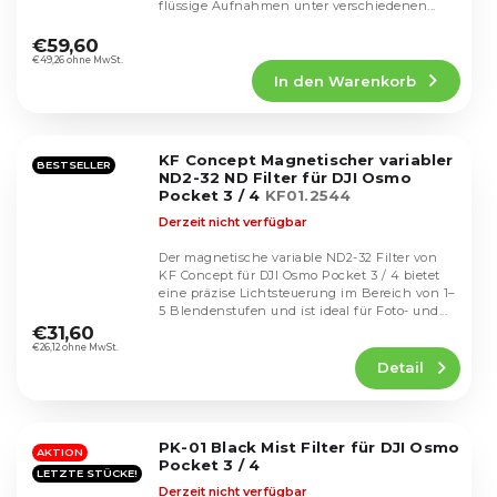
flüssige Aufnahmen unter verschiedenen...
Die
durchschnittliche
€59,60
Produktbewertung
€49,26 ohne MwSt.
In den Warenkorb
ist
5,0
von
5
KF Concept Magnetischer variabler
Sternen.
BESTSELLER
ND2-32 ND Filter für DJI Osmo
Pocket 3 / 4
KF01.2544
Derzeit nicht verfügbar
Der magnetische variable ND2-32 Filter von
KF Concept für DJI Osmo Pocket 3 / 4 bietet
eine präzise Lichtsteuerung im Bereich von 1–
Die
5 Blendenstufen und ist ideal für Foto- und...
durchschnittliche
€31,60
Produktbewertung
€26,12 ohne MwSt.
Detail
ist
4,5
von
5
PK-01 Black Mist Filter für DJI Osmo
Sternen.
AKTION
Pocket 3 / 4
LETZTE STÜCKE!
Derzeit nicht verfügbar