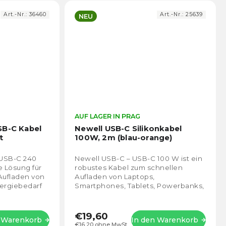
Art.-Nr.:
36460
Art.-Nr.:
25639
NEU
Die
AUF LAGER IN PRAG
Die
durchschnittliche
durch
SB-C Kabel
Newell USB-C Silikonkabel
Produktbewertung
Prod
t
100W, 2m (blau-orange)
ist
ist
5,0
5,0
 USB-C 240
Newell USB-C – USB-C 100 W ist ein
von
von
le Lösung für
robustes Kabel zum schnellen
5
5
 Aufladen von
Aufladen von Laptops,
Sternen.
Stern
ergiebedarf
Smartphones, Tablets, Powerbanks,
Dockingstations und anderen
Geräten, die die Power...
€19,60
n Warenkorb
In den Warenkorb
€16,20 ohne MwSt.