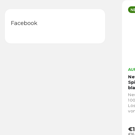
N
Facebook
AUF
Ne
Sp
bl
New
100
Lös
von
Pow
€1
€16