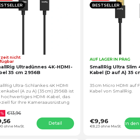
lphabetisch
ESTSELLER
BESTSELLER
zeit nicht
Die
AUF LAGER IN PRAG
fügbar
durchschnittliche
allRig Ultradünnes 4K-HDMI-
SmallRig Ultra Slim
Produktbewertung
bel 35 cm 2956B
Kabel (D auf A) 35 
ist
5,0
llRig Ultra-Schlankes 4K HDMI
35cm Micro HDMI auf F
von
enkabel (A zu A) (35cm) 2956B ist
Kabel von SmallRig.
5
n hochwertiges HDMI-Kabel, das
Sternen.
ziell für Ihre Kameraausrüstung
wickelt wurde. Er ist kompatibel
€13,96
..
 %
,56
€9,96
Detail
In de
90 ohne MwSt.
€8,23 ohne MwSt.