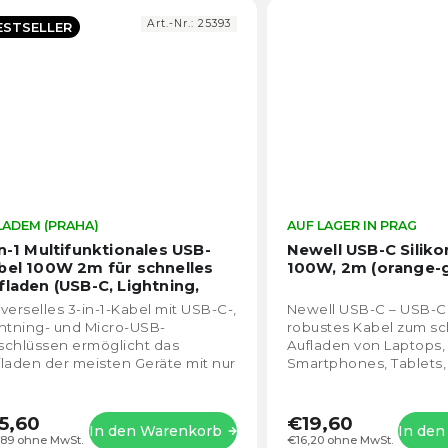
Art.-Nr.:
25393
ESTSELLER
LADEM (PRAHA)
Die
AUF LAGER IN PRAG
durchschnittliche
in-1 Multifunktionales USB-
Newell USB-C Siliko
Produktbewertung
bel 100W 2m für schnelles
100W, 2m (orange-g
ist
fladen (USB-C, Lightning,
4,8
cro USB)
verselles 3-in-1-Kabel mit USB-C-,
Newell USB-C – USB-C 
von
htning- und Micro-USB-
robustes Kabel zum sc
5
schlüssen ermöglicht das
Aufladen von Laptops,
Sternen.
laden der meisten Geräte mit nur
Smartphones, Tablets
em Kabel. Es unterstützt
Dockingstations und 
nelles Aufladen mit...
Geräten, die die Power.
5,60
€19,60
In den Warenkorb
In de
,89 ohne MwSt.
€16,20 ohne MwSt.