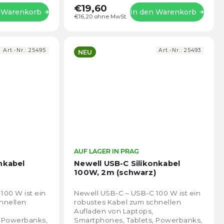
€19,60
n Warenkorb
In den Warenkorb
€16,20 ohne MwSt.
Art.-Nr.:
25495
Art.-Nr.:
25493
NEU
Die
AUF LAGER IN PRAG
Die
durchschnittliche
durch
nkabel
Newell USB-C Silikonkabel
Produktbewertung
Prod
100W, 2m (schwarz)
ist
ist
5,0
5,0
100 W ist ein
Newell USB-C – USB-C 100 W ist ein
von
von
hnellen
robustes Kabel zum schnellen
5
5
Aufladen von Laptops,
Sternen.
Stern
, Powerbanks,
Smartphones, Tablets, Powerbanks,