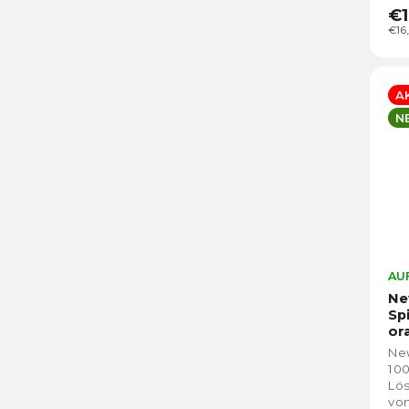
€1
€16
A
N
AUF
Ne
Sp
or
New
100
Lös
von