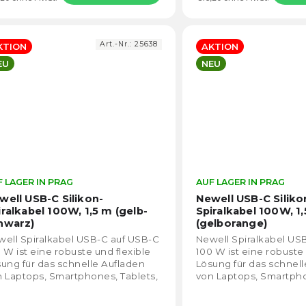
Art.-Nr.:
25638
KTION
AKTION
EU
NEU
 LAGER IN PRAG
Die
AUF LAGER IN PRAG
durchschnittliche
well USB-C Silikon-
Newell USB-C Siliko
Produktbewertung
iralkabel 100W, 1,5 m (gelb-
Spiralkabel 100W, 1
ist
hwarz)
(gelborange)
5,0
ell Spiralkabel USB-C auf USB-C
Newell Spiralkabel US
von
 W ist eine robuste und flexible
100 W ist eine robuste 
5
ung für das schnelle Aufladen
Lösung für das schnel
Sternen.
 Laptops, Smartphones, Tablets,
von Laptops, Smartpho
erbanks, Dockingstations und...
Powerbanks, Dockingst