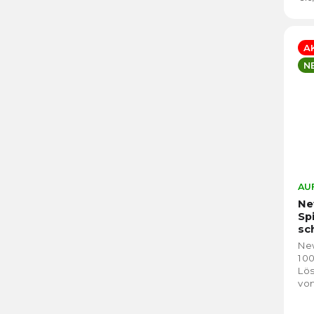
A
N
AUF
Ne
Sp
sc
New
100
Lös
von
Pow