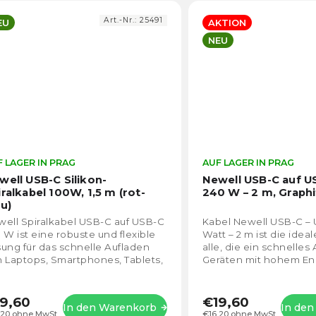
Art.-Nr.:
25491
EU
AKTION
NEU
 LAGER IN PRAG
Die
AUF LAGER IN PRAG
durchschnittliche
well USB-C Silikon-
Newell USB-C auf U
Produktbewertung
iralkabel 100W, 1,5 m (rot-
240 W – 2 m, Graphi
ist
au)
4,7
ell Spiralkabel USB-C auf USB-C
Kabel Newell USB-C –
von
 W ist eine robuste und flexible
Watt – 2 m ist die idea
5
ung für das schnelle Aufladen
alle, die ein schnelles
Sternen.
 Laptops, Smartphones, Tablets,
Geräten mit hohem En
erbanks, Dockingstations und...
benötigen. Mit einer
beeindruckenden...
9,60
€19,60
In den Warenkorb
In de
,20 ohne MwSt.
€16,20 ohne MwSt.