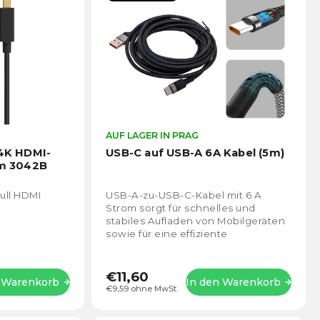
Die
AUF LAGER IN PRAG
Die
durchschnittliche
durch
 4K HDMI-
USB-C auf USB-A 6A Kabel (5m)
Produktbewertung
Prod
cm 3042B
ist
ist
5,0
5,0
ull HDMI
USB-A-zu-USB-C-Kabel mit 6 A
von
von
Strom sorgt für schnelles und
5
5
stabiles Aufladen von Mobilgeräten
Sternen.
Stern
sowie für eine effiziente
Datenübertragung. Dank des
verstärkten Geflechts ist es...
€11,60
n Warenkorb
In den Warenkorb
€9,59 ohne MwSt.