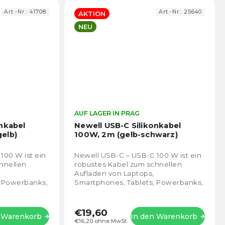
Art.-Nr.:
41708
Art.-Nr.:
25640
AKTION
NEU
Die
AUF LAGER IN PRAG
Die
durchschnittliche
durch
nkabel
Newell USB-C Silikonkabel
Produktbewertung
Prod
elb)
100W, 2m (gelb-schwarz)
ist
ist
5,0
5,0
100 W ist ein
Newell USB-C – USB-C 100 W ist ein
von
von
hnellen
robustes Kabel zum schnellen
5
5
Aufladen von Laptops,
Sternen.
Stern
, Powerbanks,
Smartphones, Tablets, Powerbanks,
anderen
Dockingstations und anderen
..
Geräten, die die Power...
€19,60
n Warenkorb
In den Warenkorb
€16,20 ohne MwSt.