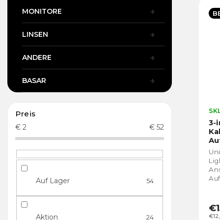
MONITORE
B
LINSEN
ANDERE
BASAR
SK
Preis
3-
€
2
€
52
Ka
Au
Mi
Uni
Lig
An
Auf
Auf Lager
54
ein
sch
€1
Aktion
€12
24