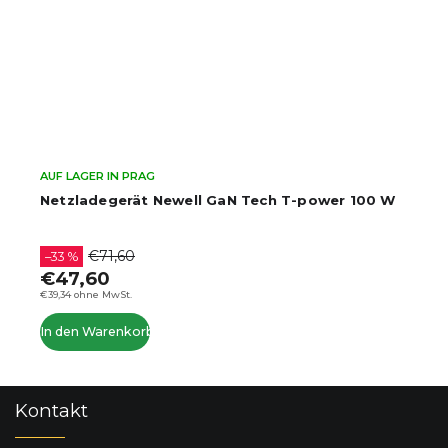
AUF LAGER IN PRAG
Netzladegerät Newell GaN Tech T-power 100 W
€71,60
–33 %
€47,60
€39,34 ohne MwSt.
In den Warenkorb
F
Kontakt
u
ß