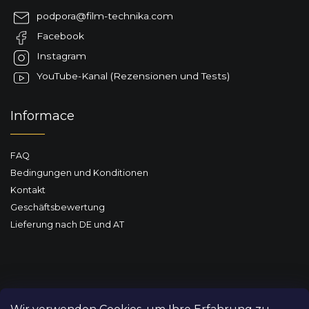
z
podpora
@
film-technika.com
e
Facebook
i
l
Instagram
e
YouTube-Kanal (Rezensionen und Tests)
Informace
FAQ
Bedingungen und Konditionen
Kontakt
Geschäftsbewertung
Lieferung nach DE und AT