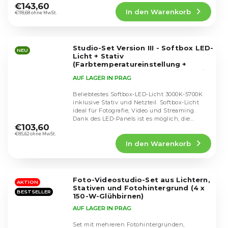
Produktbewertung
€143,60
In den Warenkorb
ist
€118,68 ohne MwSt.
4,5
von
5
Studio-Set Version III - Softbox LED-
Sternen.
NEU
Licht + Stativ
(Farbtemperatureinstellung +
Wabengitter)
Sada obsahuje voštiny
AUF LAGER IN PRAG
pro usměrnění světla
Beliebtestes Softbox-LED-Licht 3000K-5700K
inklusive Stativ und Netzteil. Softbox-Licht
ideal für Fotografie, Video und Streaming.
Die
Dank des LED-Panels ist es möglich, die...
durchschnittliche
€103,60
Produktbewertung
€85,62 ohne MwSt.
In den Warenkorb
ist
5,0
von
5
Foto-Videostudio-Set aus Lichtern,
Sternen.
AKTION
Stativen und Fotohintergrund (4 x
BESTSELLER
150-W-Glühbirnen)
AUF LAGER IN PRAG
Set mit mehreren Fotohintergründen,