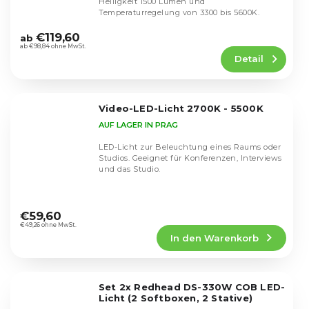
Helligkeit 1500 Lumen und
Temperaturregelung von 3300 bis 5600K.
Die
durchschnittliche
€119,60
ab
Produktbewertung
ab €98,84 ohne MwSt.
Detail
ist
4,5
von
5
Video-LED-Licht 2700K - 5500K
Sternen.
AUF LAGER IN PRAG
LED-Licht zur Beleuchtung eines Raums oder
Studios. Geeignet für Konferenzen, Interviews
und das Studio.
Die
durchschnittliche
€59,60
Produktbewertung
€49,26 ohne MwSt.
In den Warenkorb
ist
4,6
von
5
Set 2x Redhead DS-330W COB LED-
Sternen.
Licht (2 Softboxen, 2 Stative)