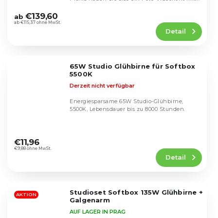
Die
durchschnittliche
€139,60
ab
Produktbewertung
ab €115,37 ohne MwSt.
Detail
ist
4,5
von
5
65W Studio Glühbirne für Softbox
Sternen.
5500K
Derzeit nicht verfügbar
Energiesparsame 65W Studio-Glühbirne,
5500K, Lebensdauer bis zu 8000 Stunden.
Die
durchschnittliche
€11,96
Produktbewertung
€9,88 ohne MwSt.
Detail
ist
4,5
von
5
Studioset Softbox 135W Glühbirne +
Sternen.
AKTION
Galgenarm
AUF LAGER IN PRAG