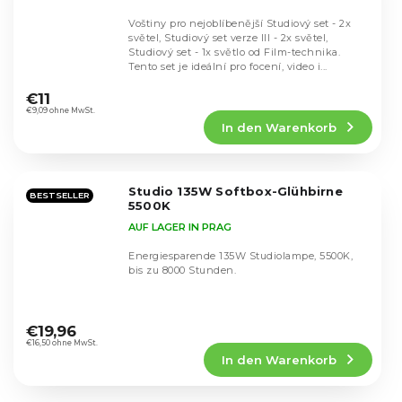
Voštiny pro nejoblíbenější Studiový set - 2x
světel, Studiový set verze III - 2x světel,
Studiový set - 1x světlo od Film-technika.
Tento set je ideální pro focení, video i...
Die
durchschnittliche
€11
Produktbewertung
€9,09 ohne MwSt.
In den Warenkorb
ist
5,0
von
5
Studio 135W Softbox-Glühbirne
Sternen.
BESTSELLER
5500K
AUF LAGER IN PRAG
Energiesparende 135W Studiolampe, 5500K,
bis zu 8000 Stunden.
Die
durchschnittliche
€19,96
Produktbewertung
€16,50 ohne MwSt.
In den Warenkorb
ist
4,5
von