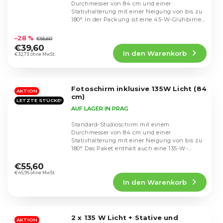
Durchmesser von 84 cm und einer
Stativhalterung mit einer Neigung von bis zu
180°. In der Packung ist eine 45-W-Glühbirne
Die
enthalten.
durchschnittliche
–28 %
€55,60
Produktbewertung
€39,60
In den Warenkorb
ist
€32,73 ohne MwSt.
4,3
von
5
Fotoschirm inklusive 135W Licht (84
Sternen.
AKTION
cm)
LETZTE STÜCKE!
AUF LAGER IN PRAG
Standard-Studioschirm mit einem
Durchmesser von 84 cm und einer
Stativhalterung mit einer Neigung von bis zu
180°. Das Paket enthält auch eine 135-W-
Die
Glühbirne.
durchschnittliche
€55,60
Produktbewertung
€45,95 ohne MwSt.
In den Warenkorb
ist
4,7
von
5
2 x 135 W Licht + Stative und
Sternen.
AKTION