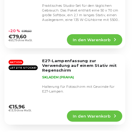
Praktisches Studio-Set für den täglichen
Gebrauch. Das Paket enthält eine 50 x 70 cm
große Softbox, ein 2,1 m langes Stativ, einen
Auslegerarm, eine 135 W-Glühbirne mit 5500
Die
K...
durchschnittliche
–20 %
€99,60
Produktbewertung
€79,60
In den Warenkorb
ist
€65,79 ohne MwSt.
4,4
von
5
E27-Lampenfassung zur
Sternen.
AKTION
Verwendung auf einem Stativ mit
LETZTE STÜCKE!
Regenschirm
SKLADEM (PRAHA)
Halterung für Fotoschirm mit Gewinde für
E27-Lampen.
Die
durchschnittliche
€15,96
Produktbewertung
€13,19 ohne MwSt.
In den Warenkorb
ist
5,0
von