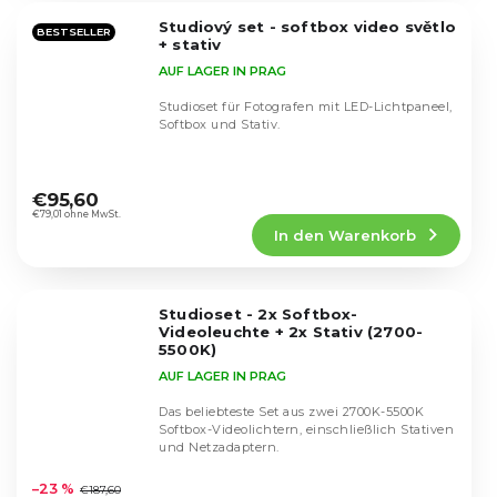
5
Studiový set - softbox video světlo
Sternen.
BESTSELLER
+ stativ
AUF LAGER IN PRAG
Studioset für Fotografen mit LED-Lichtpaneel,
Softbox und Stativ.
Die
durchschnittliche
€95,60
Produktbewertung
€79,01 ohne MwSt.
In den Warenkorb
ist
5,0
von
5
Studioset - 2x Softbox-
Sternen.
Videoleuchte + 2x Stativ (2700-
5500K)
AUF LAGER IN PRAG
Das beliebteste Set aus zwei 2700K-5500K
Softbox-Videolichtern, einschließlich Stativen
und Netzadaptern.
Die
durchschnittliche
–23 %
€187,60