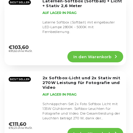
Laternen-Softbox (Softball) + Licht
Sternen.
BESTSELLER
+ Stativ 2,6 Meter
AUF LAGER IN PRAG
Laterne Softbox (Softball) mit eingebauter
LED-Lampe 2800K - 5000K mit
Fernbedienung.
Die
durchschnittliche
€103,60
Produktbewertung
€85,62 ohne MwSt.
In den Warenkorb
ist
4,4
von
5
2x Softbox-Licht und 2x Stativ mit
Sternen.
BESTSELLER
270W Leistung für Fotografie und
Video
AUF LAGER IN PRAG
Schnäppchen-Set 2x Foto Softbox Licht mit
135W Glühbirnen. Softbox-Leuchten für
Fotografie und Video. Die Gesamtleistung der
Die
Leuchten beträgt 270 W, dank der
durchschnittliche
Studiolampen. Das...
€111,60
Produktbewertung
€92,23 ohne MwSt.