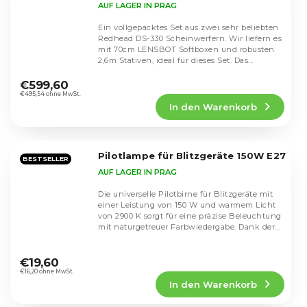
AUF LAGER IN PRAG
Ein vollgepacktes Set aus zwei sehr beliebten
Redhead DS-330 Scheinwerfern. Wir liefern es
mit 70cm LENSBOT Softboxen und robusten
2,6m Stativen, ideal für dieses Set. Das...
Die
durchschnittliche
€599,60
Produktbewertung
€495,54 ohne MwSt.
In den Warenkorb
ist
5,0
von
5
Pilotlampe für Blitzgeräte 150W E27
Sternen.
BESTSELLER
AUF LAGER IN PRAG
Die universelle Pilotbirne für Blitzgeräte mit
einer Leistung von 150 W und warmem Licht
von 2900 K sorgt für eine präzise Beleuchtung
mit naturgetreuer Farbwiedergabe. Dank der...
Die
durchschnittliche
€19,60
Produktbewertung
€16,20 ohne MwSt.
In den Warenkorb
ist
5,0