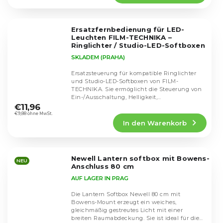
5,0
von
5
Ersatzfernbedienung für LED-
Sternen.
Leuchten FILM-TECHNIKA –
Ringlichter / Studio-LED-Softboxen
SKLADEM (PRAHA)
Ersatzsteuerung für kompatible Ringlichter
und Studio-LED-Softboxen von FILM-
TECHNIKA. Sie ermöglicht die Steuerung von
Die
Ein-/Ausschaltung, Helligkeit,
durchschnittliche
Farbtemperatur,...
€11,96
Produktbewertung
€9,88 ohne MwSt.
In den Warenkorb
ist
5,0
von
5
Newell Lantern softbox mit Bowens-
Sternen.
NEU
Anschluss 80 cm
AUF LAGER IN PRAG
Die Lantern Softbox Newell 80 cm mit
Bowens-Mount erzeugt ein weiches,
gleichmäßig gestreutes Licht mit einer
breiten Raumabdeckung. Sie ist ideal für die