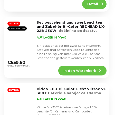
Detail
ist
4,6
von
5
Set bestehend aus zwei Leuchten
Sternen.
AKTION
und Zubehör Bi-Color REDHEAD LX-
BESTSELLER
22B 230W
Ideální na podcasty,
rozhovory, vysoký výkon
AUF LAGER IN PRAG
Ein beladenes Set mit zwei Scheinwerfern,
Stativen und Softboxen. Jede Leuchte hat
eine Leistung von über 230 W, die über das
Die
Smartphone gesteuert werden kann. Redhead
durchschnittliche
€559,60
LX-22B...
Produktbewertung
€462,48 ohne MwSt.
In den Warenkorb
ist
4,5
von
5
Video-LED-Bi-Color-Licht Viltrox VL-
Sternen.
AKTION
300T
Baterie a nabíječka zdarma
AUF LAGER IN PRAG
Viltrox VL-300T ist eine zweifarbige LED-
Leuchte für Kameras und Camcorder.