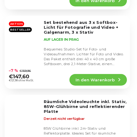
In den Warenkorb
ist
4,5
von
5
Set bestehend aus 3 x Softbox-
Sternen.
AKTION
Licht für Fotografie und Video +
BESTSELLER
Galgenarm, 3 x Stativ
AUF LAGER IN PRAG
Bequemes Studio-Set für Foto- und
Videoaufnahmen. Lichter für Foto und Video.
Das Paket enthält drei 40 x 40 cm große
Die
Softboxen, drei 2,1-Meter-Stative, einen
durchschnittliche
Auslegerarm, drei...
–7 %
€159,96
Produktbewertung
€147,60
In den Warenkorb
ist
€121,98 ohne MwSt.
4,4
von
5
Räumliche Videoleuchte inkl. Stativ,
Sternen.
85W-Glühbirne und reflektierender
Platte
Derzeit nicht verfügbar
85W Glühbirne inkl. 2m-Stativ und
Reflektorplatte. Ideales Set für räumliche