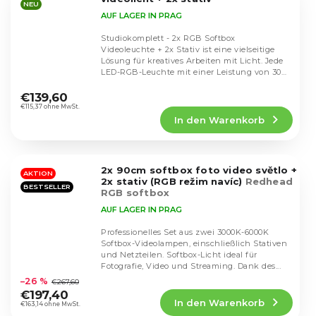
NEU
AUF LAGER IN PRAG
Studiokomplett - 2x RGB Softbox
Videoleuchte + 2x Stativ ist eine vielseitige
Lösung für kreatives Arbeiten mit Licht. Jede
LED-RGB-Leuchte mit einer Leistung von 30
Die
W bietet...
durchschnittliche
€139,60
Produktbewertung
€115,37 ohne MwSt.
In den Warenkorb
ist
4,8
von
5
2x 90cm softbox foto video světlo +
Sternen.
AKTION
2x stativ (RGB režim navíc)
Redhead
BESTSELLER
RGB softbox
AUF LAGER IN PRAG
Professionelles Set aus zwei 3000K-6000K
Softbox-Videolampen, einschließlich Stativen
und Netzteilen. Softbox-Licht ideal für
Die
Fotografie, Video und Streaming. Dank des...
durchschnittliche
–26 %
€267,60
Produktbewertung
€197,40
In den Warenkorb
ist
€163,14 ohne MwSt.