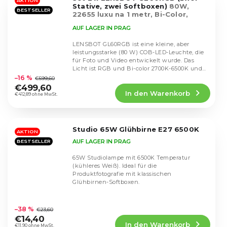
Sternen.
AKTION
Stative, zwei Softboxen)
80W,
BESTSELLER
22655 luxu na 1 metr, Bi-Color,
Smartphone app
AUF LAGER IN PRAG
LENSBOT GL60RGB ist eine kleine, aber
leistungsstarke (80 W) COB-LED-Leuchte, die
für Foto und Video entwickelt wurde. Das
Die
Licht ist RGB und Bi-color 2700K-6500K und
durchschnittliche
erreicht...
–16 %
€599,60
Produktbewertung
€499,60
In den Warenkorb
ist
€412,89 ohne MwSt.
4,7
von
5
Studio 65W Glühbirne E27 6500K
Sternen.
AKTION
AUF LAGER IN PRAG
BESTSELLER
65W Studiolampe mit 6500K Temperatur
(kühleres Weiß). Ideal für die
Produktfotografie mit klassischen
Glühbirnen-Softboxen.
Die
durchschnittliche
–38 %
€23,60
Produktbewertung
€14,40
In den Warenkorb
ist
€11,90 ohne MwSt.