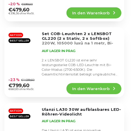
durchschnittliche
–20 %
€599,60
Produktbewertung
€479,60
In den Warenkorb
ist
€396,36 ohne MwSt.
5,0
von
5
Set COB-Leuchten 2 x LENSBOT
Sternen.
AKTION
GL220 (2 x Stativ, 2 x Softbox)
BESTSELLER
220W, 105000 luxů na 1 metr, Bi-
Color, Smartphone app
AUF LAGER IN PRAG
2 x LENSBOT GL220 ist eine sehr
leistungsstarke COB-LED-Leuchte mit Bi-
Color-Modus (2700-6500K). Die
Die
Gesamtlichtintensität beträgt unglaubliche
durchschnittliche
105.000 Lux pro 1 Meter. Komplett...
–23 %
€1 039,60
Produktbewertung
€799,60
In den Warenkorb
ist
€660,83 ohne MwSt.
4,8
von
5
Ulanzi LA30 30W aufblasbares LED-
Sternen.
AKTION
Röhren-Videolicht
BESTSELLER
AUF LAGER IN PRAG
Die Ulanzi LA30 ist eine innovative