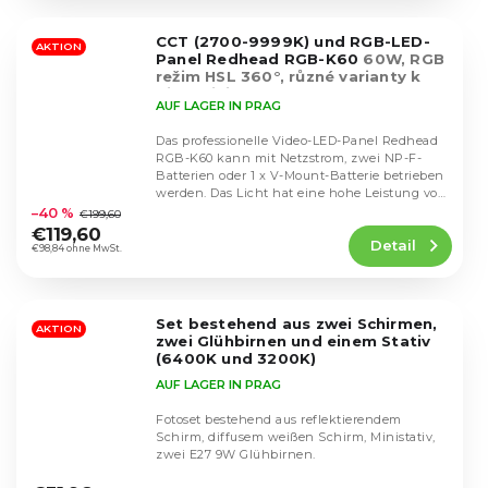
von
5
CCT (2700-9999K) und RGB-LED-
Sternen.
AKTION
Panel Redhead RGB-K60
60W, RGB
režim HSL 360°, různé varianty k
dispozici
AUF LAGER IN PRAG
Das professionelle Video-LED-Panel Redhead
RGB-K60 kann mit Netzstrom, zwei NP-F-
Batterien oder 1 x V-Mount-Batterie betrieben
Die
werden. Das Licht hat eine hohe Leistung von
durchschnittliche
60W...
–40 %
€199,60
Produktbewertung
€119,60
Detail
ist
€98,84 ohne MwSt.
4,7
von
5
Set bestehend aus zwei Schirmen,
Sternen.
AKTION
zwei Glühbirnen und einem Stativ
(6400K und 3200K)
AUF LAGER IN PRAG
Fotoset bestehend aus reflektierendem
Schirm, diffusem weißen Schirm, Ministativ,
zwei E27 9W Glühbirnen.
Die