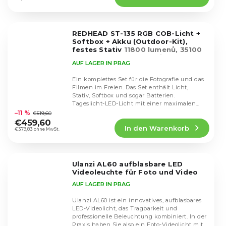
4,9
von
5
REDHEAD ST-135 RGB COB-Licht +
Sternen.
Softbox + Akku (Outdoor-Kit),
festes Stativ
11800 lumenů, 35100
Lux, NP-F slot na baterie
AUF LAGER IN PRAG
Ein komplettes Set für die Fotografie und das
Filmen im Freien. Das Set enthält Licht,
Stativ, Softbox und sogar Batterien.
Die
Tageslicht-LED-Licht mit einer maximalen
durchschnittliche
Leistung von...
–11 %
€519,60
Produktbewertung
€459,60
In den Warenkorb
ist
€379,83 ohne MwSt.
4,8
von
5
Ulanzi AL60 aufblasbare LED
Sternen.
Videoleuchte für Foto und Video
AUF LAGER IN PRAG
Ulanzi AL60 ist ein innovatives, aufblasbares
LED-Videolicht, das Tragbarkeit und
professionelle Beleuchtung kombiniert. In der
Praxis haben Sie also ein Foto-Videolicht mit...