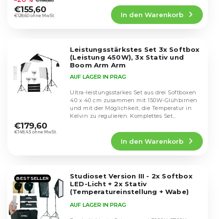
€195,60
o
Produktbewertung
r
€155,60
d
In den Warenkorb
ist
€128,60 ohne MwSt.
u
u
5,0
n
k
von
g
5
t
Leistungsstärkstes Set 3x Softbox
Sternen.
e
(Leistung 450W), 3x Stativ und
Boom Arm Arm
AUF LAGER IN PRAG
Ultra-leistungsstarkes Set aus drei Softboxen
40 x 40 cm zusammen mit 150W-Glühbirnen
und mit der Möglichkeit, die Temperatur in
Die
Kelvin zu regulieren. Komplettes Set
durchschnittliche
inklusive...
€179,60
Produktbewertung
€148,43 ohne MwSt.
In den Warenkorb
ist
4,5
von
5
Studioset Version III - 2x Softbox
Sternen.
BESTSELLER
LED-Licht + 2x Stativ
(Temperatureinstellung + Wabe)
Sada obsahuje voštiny pro
AUF LAGER IN PRAG
usměrnění světla