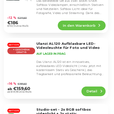
Das beliebteste Set aus zwei 3000K-5700K
Softbox-Videolampen, einschließlich Stativen
und Netzteilen. Softbox-Licht ideal für
Die
Fotografie, Video und Streaming. Dank des...
durchschnittliche
–12 %
€211,60
Produktbewertung
€186
In den Warenkorb
ist
€153,72 ohne MwSt.
5,0
von
5
Ulanzi AL120 Aufblasbare LED-
Sternen.
AKTION
Videoleuchte für Foto und Video
+ GESCHENK
GRATIS
AUF LAGER IN PRAG
Das Ulanzi AL120 ist ein innovatives,
aufblasbares LED-Videolicht (+neu: jetzt mit
kostenlosem Stativ als Geschenk), das
Tragbarkeit und professionelle Beleuchtung
Die
vereint. In...
durchschnittliche
–16 %
€191,60
Produktbewertung
€159,60
ab
Detail
ist
ab €131,90 ohne MwSt.
4,4
von
5
Studio-set - 2x RGB softbox
Sternen.
AKTION
videolicht + 2x stativ