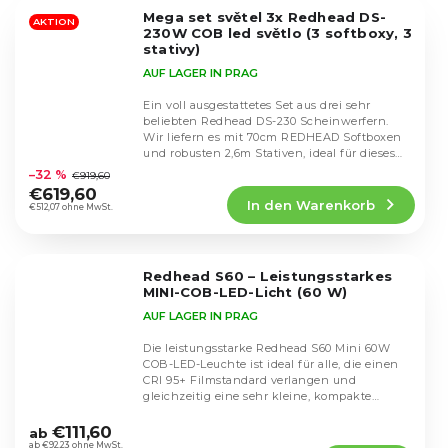
5
Mega set světel 3x Redhead DS-
Sternen.
AKTION
230W COB led světlo (3 softboxy, 3
stativy)
AUF LAGER IN PRAG
Ein voll ausgestattetes Set aus drei sehr
beliebten Redhead DS-230 Scheinwerfern.
Wir liefern es mit 70cm REDHEAD Softboxen
Die
und robusten 2,6m Stativen, ideal für dieses
durchschnittliche
Set. Die...
–32 %
€919,60
Produktbewertung
€619,60
In den Warenkorb
ist
€512,07 ohne MwSt.
4,6
von
5
Redhead S60 – Leistungsstarkes
Sternen.
MINI-COB-LED-Licht (60 W)
AUF LAGER IN PRAG
Die leistungsstarke Redhead S60 Mini 60W
COB-LED-Leuchte ist ideal für alle, die einen
CRI 95+ Filmstandard verlangen und
gleichzeitig eine sehr kleine, kompakte
Die
Leuchte benötigen.
durchschnittliche
€111,60
ab
Produktbewertung
ab €92,23 ohne MwSt.