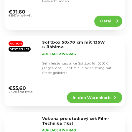
Beleuchtungen.
Die
durchschnittliche
€71,60
Produktbewertung
€59,17 ohne MwSt.
Detail
ist
5,0
von
5
Softbox 50x70 cm mit 135W
Sternen.
AKTION
Glühbirne
BESTSELLER
AUF LAGER IN PRAG
Sehr leistungsstarke Softbox für 5500K
(Tageslicht) Licht mit 135W Leistung mit
Stativ geliefert.
Die
durchschnittliche
€55,60
Produktbewertung
€45,95 ohne MwSt.
In den Warenkorb
ist
4,5
von
5
Voština pro studiový set Film-
Sternen.
Technika (1ks)
AUF LAGER IN PRAG