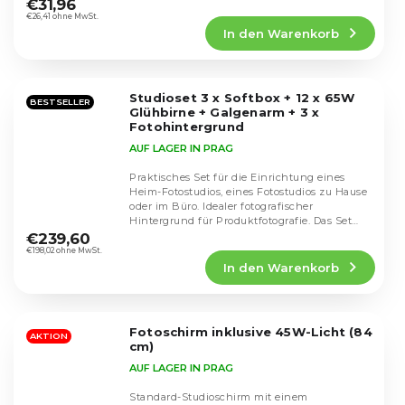
durchschnittliche
€31,96
Produktbewertung
€26,41 ohne MwSt.
In den Warenkorb
ist
5,0
von
5
Studioset 3 x Softbox + 12 x 65W
Sternen.
BESTSELLER
Glühbirne + Galgenarm + 3 x
Fotohintergrund
AUF LAGER IN PRAG
Praktisches Set für die Einrichtung eines
Heim-Fotostudios, eines Fotostudios zu Hause
oder im Büro. Idealer fotografischer
Die
Hintergrund für Produktfotografie. Das Set
durchschnittliche
umfasst...
€239,60
Produktbewertung
€198,02 ohne MwSt.
In den Warenkorb
ist
4,5
von
5
Fotoschirm inklusive 45W-Licht (84
Sternen.
AKTION
cm)
AUF LAGER IN PRAG
Standard-Studioschirm mit einem