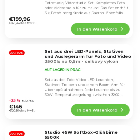
Fotostudio, Videostudio-Set. Komplettes Foto-
oder Videostudio für zu Hause. Das Set enthält
Die
3 x Fotohintergründe aus Dacron. Ebenfalls...
durchschnittliche
€199,96
Produktbewertung
€165,26 ohne MwSt.
In den Warenkorb
ist
4,5
von
5
Set aus drei LED-Panels, Stativen
Sternen.
AKTION
und Auslegerarm für Foto und Video
3500lx na 0,5m - celkový výkon
sestavy 90W
AUF LAGER IN PRAG
Set aus drei Foto-Video-LED-Leuchten,
Stativen, Treibern und einem Boom-Arm für
Überkopfaufnahmen. Jede Leuchte bis zu
Die
30W. Temperaturregelung zwischen 3200-
durchschnittliche
5600K. Einstellbare...
–35 %
€227,60
Produktbewertung
€146
In den Warenkorb
ist
€120,66 ohne MwSt.
4,6
von
5
Studio 45W Softbox-Glühbirne
Sternen.
AKTION
5500K