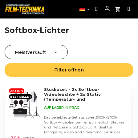
Softbox-Lichter
Zum
Inhalt
springen
Meistverkauft
P
r
Günstigste
o
Filter öffnen
L
Teuerste
d
i
u
Alphabetisch
s
k
Studioset - 2x Softbox-
t
AKTION
Videoleuchte + 2x Stativ
t
BESTSELLER
e
(Temperatur- und
s
Intensitätsregelung)
d
AUF LAGER IN PRAG
o
e
r
Das beliebteste Set aus zwei 3000K-5700K
r
t
Softbox-Videolampen, einschließlich Stativen
P
und Netzteilen. Softbox-Licht ideal für
i
Die
r
Fotografie, Video und Streaming. Dank des...
durchschnittliche
e
–20 %