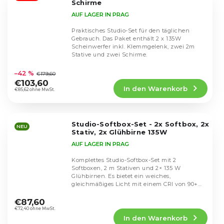
Schirme
AUF LAGER IN PRAG
Praktisches Studio-Set für den täglichen
Gebrauch. Das Paket enthält 2 x 135W
Scheinwerfer inkl. Klemmgelenk, zwei 2m
Stative und zwei Schirme.
Die
durchschnittliche
–42 %
€179,60
Produktbewertung
€103,60
In den Warenkorb
ist
€85,62 ohne MwSt.
4,7
von
5
Studio-Softbox-Set - 2x Softbox, 2x
Sternen.
NEU
Stativ, 2x Glühbirne 135W
AUF LAGER IN PRAG
Komplettes Studio-Softbox-Set mit 2
Softboxen, 2 m Stativen und 2× 135 W
Glühbirnen. Es bietet ein weiches,
gleichmäßiges Licht mit einem CRI von 90+
Die
für die Produkt- und...
durchschnittliche
€87,60
Produktbewertung
€72,40 ohne MwSt.
In den Warenkorb
ist