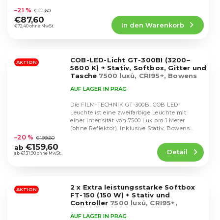
durchschnittliche
–21 %
€111,60
Produktbewertung
€87,60
In den Warenkorb
ist
€72,40 ohne MwSt.
4,8
von
5
COB-LED-Licht GT-300BI (3200–
Sternen.
AKTION
5600 K) + Stativ, Softbox, Gitter und
Tasche
7500 luxů, CRI95+, Bowens
Softbox, stativy
AUF LAGER IN PRAG
Die FILM-TECHNIK GT-300BI COB LED-
Leuchte ist eine zweifarbige Leuchte mit
einer Intensität von 7500 Lux pro 1 Meter
Die
(ohne Reflektor). Inklusive Stativ, Bowens
durchschnittliche
Softbox, Gitter...
–20 %
€199,60
Produktbewertung
€159,60
ab
Detail
ist
ab €131,90 ohne MwSt.
4,5
von
5
2 x Extra leistungsstarke Softbox
Sternen.
AKTION
FT-150 (150 W) + Stativ und
Controller
7500 luxů, CRI95+,
Bowens Softbox, stativy
AUF LAGER IN PRAG