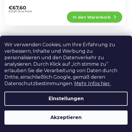
Die
Aufnahme von Videos,...
durchschnittliche
€67,60
Produktbewertung
€55,87 ohne MwSt.
In den Warenkorb
ist
5,0
von
5
Laterne RGB-Softbox-Licht 120W
Sternen.
Redhead RGB softbox
Wir verwenden Cookies, um Ihre Erfahrung zu
Derzeit nicht verfügbar
verbessern, Inhalte und Werbung zu
personalisieren und den Datenverkehr zu
Redhead RGB Laterne ist eine LED-Lampe mit
analysieren. Durch Klick auf „Ich stimme zu“
runder Porzellankugel Softbox, Softball-Typ
mit 120W Leistung. Die Leuchte verfügt über
erlauben Sie die Verarbeitung von Daten durch
eine Fernbedienung, 6 Farben und 30 W...
Dritte, einschließlich Google, gemäß deren
Die
durchschnittliche
Datenschutzbestimmungen.
Mehr Infos hier.
–6 %
€119,96
Produktbewertung
€111,60
Detail
ist
€92,23 ohne MwSt.
Einstellungen
4,6
von
5
Laternen-Softbox 120cm für
Sternen.
Akzeptieren
Leuchten der Evoke-Serie
Auf Anfrage