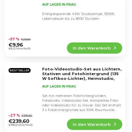
AUF LAGER IN PRAG
Energiesparende 45W Studiolampe, 5500K,
Lebensdauer bis zu 8000 Stunden.
Die
durchschnittliche
–57 %
€23,60
Produktbewertung
€9,96
In den Warenkorb
ist
€8,23 ohne MwSt.
4,5
von
5
Foto-Videostudio-Set aus Lichtern,
Sternen.
BESTSELLER
Stativen und Fotohintergrund (135
W Softbox-Lichter), Heimstudio,
Studio
AUF LAGER IN PRAG
Set mit mehreren Fotohintergründen,
Fotostudio, Videostudio-Set. Komplettes Foto-
oder Videostudio für zu Hause. Das Set enthält
Die
3 x Fotohintergründe aus 100% Baumwolle....
durchschnittliche
–27 %
€331,60
Produktbewertung
€239,60
In den Warenkorb
ist
€198,02 ohne MwSt.
4,6