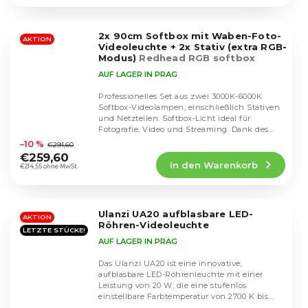
4,5
von
5
2x 90cm Softbox mit Waben-Foto-
Sternen.
AKTION
Videoleuchte + 2x Stativ (extra RGB-
Modus)
Redhead RGB softbox
AUF LAGER IN PRAG
Professionelles Set aus zwei 3000K-6000K
Softbox-Videolampen, einschließlich Stativen
und Netzteilen. Softbox-Licht ideal für
Die
Fotografie, Video und Streaming. Dank des...
durchschnittliche
–10 %
€291,60
Produktbewertung
€259,60
In den Warenkorb
ist
€214,55 ohne MwSt.
4,5
von
5
Ulanzi UA20 aufblasbare LED-
Sternen.
AKTION
Röhren-Videoleuchte
LETZTE STÜCKE!
AUF LAGER IN PRAG
Das Ulanzi UA20 ist eine innovative,
aufblasbare LED-Röhrenleuchte mit einer
Leistung von 20 W, die eine stufenlos
einstellbare Farbtemperatur von 2700 K bis
Die
6500 K und eine...