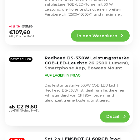
aufblasbare RGB-LED-Röhre mit 30 W
Leistung, die hohe Leistung, einen breiten
Farbbereich (2500–10000K) und maximale
Die
Mobilität kombiniert....
durchschnittliche
–18 %
€131,60
Produktbewertung
€107,60
In den Warenkorb
ist
€88,93 ohne MwSt.
5,0
von
5
Redhead DS-330W Leistungsstarke
Sternen.
BESTSELLER
COB-LED-Leuchte
26 2500 Lumenů,
Smartphone App, Bowens Mount
AUF LAGER IN PRAG
Das leistungsstarke 330W COB LED Licht
Redhead DS-330W ist ideal für alle, die einen
Filmstandard von CRI 95+ fordern und
Die
gleichzeitig eine kostengünstigere
durchschnittliche
Beleuchtung für Foto...
€219,60
ab
Produktbewertung
ab €181,49 ohne MwSt.
Detail
ist
4,1
von
5
Set 2 x LENSBOT GL60RGB (zwei