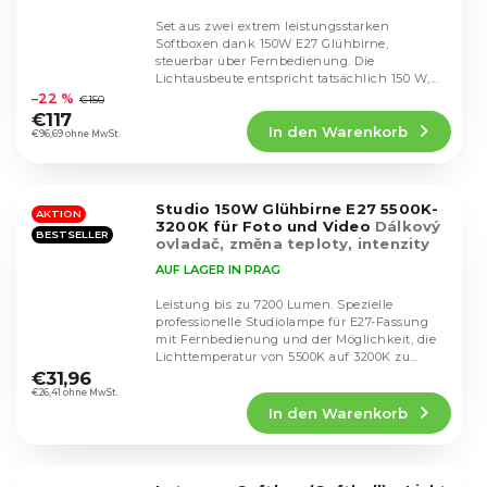
Set aus zwei extrem leistungsstarken
Softboxen dank 150W E27 Glühbirne,
steuerbar über Fernbedienung. Die
Die
Lichtausbeute entspricht tatsächlich 150 W,
durchschnittliche
und dies ist nicht nur...
–22 %
€150
Produktbewertung
€117
In den Warenkorb
ist
€96,69 ohne MwSt.
4,3
von
5
Studio 150W Glühbirne E27 5500K-
Sternen.
AKTION
3200K für Foto und Video
Dálkový
BESTSELLER
ovladač, změna teploty, intenzity
AUF LAGER IN PRAG
Leistung bis zu 7200 Lumen. Spezielle
professionelle Studiolampe für E27-Fassung
mit Fernbedienung und der Möglichkeit, die
Die
Lichttemperatur von 5500K auf 3200K zu
durchschnittliche
ändern.
€31,96
Produktbewertung
€26,41 ohne MwSt.
In den Warenkorb
ist
4,4
von
5