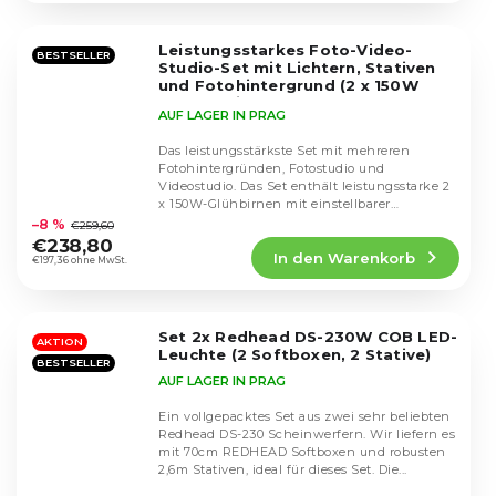
von
5
Leistungsstarkes Foto-Video-
Sternen.
BESTSELLER
Studio-Set mit Lichtern, Stativen
und Fotohintergrund (2 x 150W
Lampe mit Regler + 2 x 135W Lampe)
AUF LAGER IN PRAG
Das leistungsstärkste Set mit mehreren
Fotohintergründen, Fotostudio und
Videostudio. Das Set enthält leistungsstarke 2
Die
x 150W-Glühbirnen mit einstellbarer
durchschnittliche
Intensität und...
–8 %
€259,60
Produktbewertung
€238,80
In den Warenkorb
ist
€197,36 ohne MwSt.
4,5
von
5
Set 2x Redhead DS-230W COB LED-
Sternen.
AKTION
Leuchte (2 Softboxen, 2 Stative)
BESTSELLER
AUF LAGER IN PRAG
Ein vollgepacktes Set aus zwei sehr beliebten
Redhead DS-230 Scheinwerfern. Wir liefern es
mit 70cm REDHEAD Softboxen und robusten
2,6m Stativen, ideal für dieses Set. Die...
Die