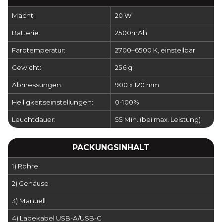
Macht:
20 W
Batterie:
2500mAh
Farbtemperatur:
2700–6500 K, einstellbar
Gewicht:
256 g
Abmessungen:
900 x 120 mm
Helligkeitseinstellungen:
0-100%
Leuchtdauer:
55 Min. (bei max. Leistung)
PACKUNGSINHALT
1) Röhre
2) Gehäuse
3) Manuell
4) Ladekabel USB-A/USB-C