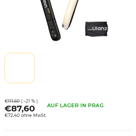
€111,60
( –21 % )
AUF LAGER IN PRAG
€87,60
€72,40 ohne MwSt.
Verkaufspreis: