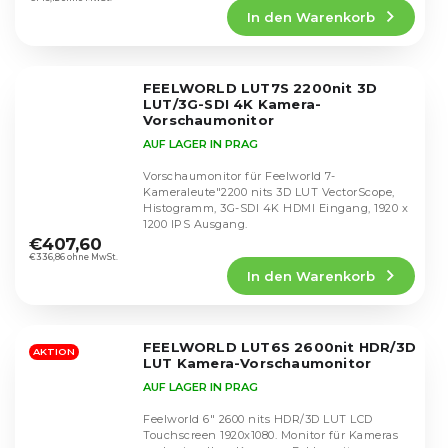
Produktbewertung
In den Warenkorb
ist
4,5
von
5
FEELWORLD LUT7S 2200nit 3D
Sternen.
LUT/3G-SDI 4K Kamera-
Vorschaumonitor
AUF LAGER IN PRAG
Vorschaumonitor für Feelworld 7-
Kameraleute"2200 nits 3D LUT VectorScope,
Histogramm, 3G-SDI 4K HDMI Eingang, 1920 x
Die
1200 IPS Ausgang.
durchschnittliche
€407,60
Produktbewertung
€336,86 ohne MwSt.
In den Warenkorb
ist
4,8
von
5
FEELWORLD LUT6S 2600nit HDR/3D
Sternen.
AKTION
LUT Kamera-Vorschaumonitor
AUF LAGER IN PRAG
Feelworld 6" 2600 nits HDR/3D LUT LCD
Touchscreen 1920x1080. Monitor für Kameras