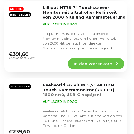
5
Lilliput HT7S 7" Touchscreen-
Sternen.
AKTION
Monitor mit ultrahoher Helligkeit
BESTSELLER
von 2000 Nits und Kamerasteuerung
AUF LAGER IN PRAG
Lilliput HT7S ist ein 7-Zoll-Touchscreen-
Monitor mit einer extrem hohen Helligkeit
von 2000 Nit, der auch bei direkter
Die
Sonneneinstrahlung eine hervorragende
durchschnittliche
Sichtbarkeit bietet....
€391,60
Produktbewertung
€323,64 ohne MwSt.
In den Warenkorb
ist
4,3
von
5
Feelworld F6 PlusX 5,5" 4K HDMI
Sternen.
BESTSELLER
Touch-Kameramonitor (3D LUT)
1600 nitů, USB-C napájení
AUF LAGER IN PRAG
Feelworld F6 PlusX 5.5" vorschaumonitor für
Kameras und DSLRs. Aktualisierte Version des
F6 PlusX. Höhere Leuchtkraft 1600 nits, USB-C
Die
Powerbank Option.
durchschnittliche
€239,60