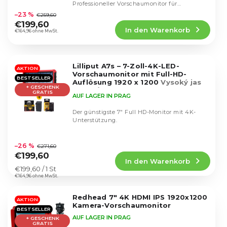
i
Die
Professioneller Vorschaumonitor für
r
durchschnittliche
e
Videofilmer.
–23 %
€259,60
o
Produktbewertung
r
€199,60
d
In den Warenkorb
ist
€164,96 ohne MwSt.
u
u
5,0
n
k
von
g
5
t
Lilliput A7s – 7-Zoll-4K-LED-
Sternen.
AKTION
e
Vorschaumonitor mit Full-HD-
BESTSELLER
Auflösung 1920 x 1200
Vysoký jas
+ GESCHENK
500cd/m²
GRATIS
AUF LAGER IN PRAG
Der günstigste 7" Full HD-Monitor mit 4K-
Unterstützung.
Die
durchschnittliche
–26 %
€271,60
Produktbewertung
€199,60
In den Warenkorb
ist
Verkaufspreis:
€199,60 / 1 St
4,6
€164,96 ohne MwSt.
von
5
Redhead 7" 4K HDMI IPS 1920x1200
Sternen.
AKTION
Kamera-Vorschaumonitor
BESTSELLER
AUF LAGER IN PRAG
+ GESCHENK
GRATIS