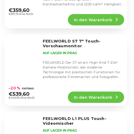
Die
Kontrastverhältnis und 2200 cd/m² Helligkeit
durchschnittliche
für eine...
€359,60
Produktbewertung
€297,19 ohne MwSt.
In den Warenkorb
ist
5,0
von
5
FEELWORLD S7 7" Touch-
Sternen.
Vorschaumonitor
AUF LAGER IN PRAG
FEELWORLD Der S7 ist ein High-End 7-Zoll-
Kamera-Feldmonitor, der moderne
Technologie mit praktischen Funktionen für
professionelle Filmemacher und Fotografen
Die
kombiniert. Dieser...
durchschnittliche
–20 %
€679,60
Produktbewertung
€539,60
In den Warenkorb
ist
€445,95 ohne MwSt.
5,0
von
5
FEELWORLD L1 PLUS Touch-
Sternen.
Videomischer
AUF LAGER IN PRAG