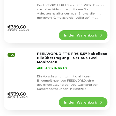
Der LIVEPRO L1 PLUS von FEELWORLD ist ein
spezieller Videomixer, mit dem Sie
Videoveranstaltungen oder Shows, die mit
mehreren Kameras gleichzeitig gefilmt
Die
werden, live...
durchschnittliche
€399,60
Produktbewertung
€330,25 ohne MwSt.
In den Warenkorb
ist
4,9
von
5
FEELWORLD FT6 FR6 5,5" kabellose
Sternen.
NEU
Bildübertragung - Set aus zwei
Monitoren
AUF LAGER IN PRAG
Ein Vorschaumonitor mit drahtlosem
Bildempfänger von FEELWORLD, eine
geeignete Lösung zur Überwachung von
Die
Kamerabewegungen in Echtzeit.
durchschnittliche
€739,60
Produktbewertung
€611,24 ohne MwSt.
In den Warenkorb
ist
5,0
von