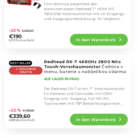
Film-technica präsentiert den
konkurrenzlosen Redhead 7" HDMI IPS
1920x1200 Vorschaumonitor mit 4K Eingangs-
und Ausgangsunterstützung. Im Vergleich
Die
zum Lilliput hat er etwas...
durchschnittliche
–25 %
€255,60
Produktbewertung
€190
In den Warenkorb
ist
€157,02 ohne MwSt.
4,9
von
5
Redhead RX-7 4K60Hz 2800 Nits
Sternen.
BESTSELLER
Touch-Vorschaumonitor
Čeština v
+ GESCHENK
menu, baterie s nabíječkou zdarma
GRATIS
AUF LAGER IN PRAG
Der Redhead DX-7 ist ein 7" Vorschaumonitor
für Kameras und Camcorder mit HDMI-
Eingang und -Ausgang. Full HD IPS-
Die
Touchscreen mit 178° Betrachtungswinkel.
durchschnittliche
Der Monitor verfügt...
–22 %
€435,60
Produktbewertung
€339,60
In den Warenkorb
ist
€280,66 ohne MwSt.
4,7
von
5