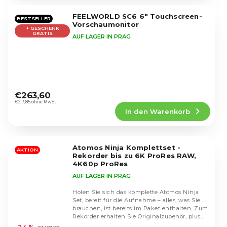
von
5
FEELWORLD SC6 6" Touchscreen-
Sternen.
BESTSELLER
Vorschaumonitor
+ GESCHENK
GRATIS
AUF LAGER IN PRAG
Die
durchschnittliche
€263,60
Produktbewertung
€217,85 ohne MwSt.
In den Warenkorb
ist
4,4
von
5
Atomos Ninja Komplettset -
Sternen.
AKTION
Rekorder bis zu 6K ProRes RAW,
4K60p ProRes
AUF LAGER IN PRAG
Holen Sie sich das komplette Atomos Ninja
Set, bereit für die Aufnahme – alles, was Sie
brauchen, ist bereits im Paket enthalten. Zum
Die
Rekorder erhalten Sie Originalzubehör, plus...
durchschnittliche