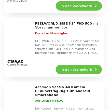
Produktbewertung
€198,02 ohne MwSt.
In den Warenkorb
ist
4,5
von
5
FEELWORLD S55E 5.5" FHD 500 nit
Sternen.
Vorschaumonitor
Derzeit nicht verfügbar
FEELWORLD S55E 5,5" FHD-Vorschaumonitor
mit 500 Nits Helligkeit bietet ein gestochen
scharfes Bild, 4K HDMI Ein-/Ausgang und
professionelle Funktionen wie 3D LUT, HDR
Die
und...
durchschnittliche
€159,60
Produktbewertung
€131,90 ohne MwSt.
In den Warenkorb
ist
5,0
von
5
Accsoon SeeMo 4K Kamera
Sternen.
Bildübertragung zum Android
Smartphone
AUF LAGER IN PRAG
Der Accsoon SeeMo 4K ist ein kompaktes