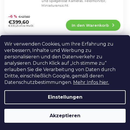
und spiegellose Kameras. Feldmonitor,
Miniaturansicht.
Die
durchschnittliche
–6 %
€427,60
Produktbewertung
€399,60
In den Warenkorb
ist
€330,25 ohne MwSt.
4,9
von
5
Wir verwenden Cookies, um Ihre Erfahrung zu
Lilliput PVM210S – professioneller
Sternen.
BESTSELLER
verbessern, Inhalte und Werbung zu
21,5-Zoll-Videomonitor
personalisieren und den Datenverkehr zu
Derzeit nicht verfügbar
analysieren. Durch Klick auf „Ich stimme zu“
PVM210S ist ein 21,5-Zoll-Touchscreen-
erlauben Sie die Verarbeitung von Daten durch
Vorschaumonitor von Lilliput mit großer
Dritte, einschließlich Google, gemäß deren
Farbdynamik und hoher Auflösung.
Datenschutzbestimmungen.
Mehr Infos hier.
Die
durchschnittliche
–18 %
€731,60
Produktbewertung
€599,60
Einstellungen
Detail
ist
€495,54 ohne MwSt.
4,9
von
Akzeptieren
5
Hollyland COSMO M7 7" kabelloser
Sternen.
NEU
Monitor