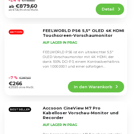
–24 %
€1 159,60
Produktbewertung
€879,60
ab
Detail
ist
ab €726,94 ohne MwSt.
5,0
von
5
FEELWORLD PS6 5,5" OLED 4K HDMI
Sternen.
AKTION
Touchscreen-Vorschaumonitor
AUF LAGER IN PRAG
FEELWORLD PS6 ist ein ultraleichter 5,5"
OLED-Vorschaumonitor mit 4K HDMI, der
dank 100% DCI-P3, einem Kontrastverhältnis
von 1.000.000:1 und einer sofortigen
Die
Reaktionszeit von...
durchschnittliche
–7 %
€287,60
Produktbewertung
€266
In den Warenkorb
ist
€219,83 ohne MwSt.
5,0
von
5
Accsoon CineView M7 Pro
Sternen.
BESTSELLER
Kabelloser Vorschau-Monitor und
Recorder
AUF LAGER IN PRAG