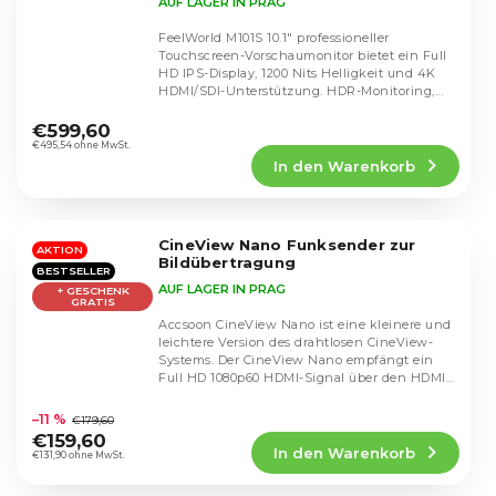
AUF LAGER IN PRAG
FeelWorld M101S 10.1" professioneller
Touchscreen-Vorschaumonitor bietet ein Full
HD IPS-Display, 1200 Nits Helligkeit und 4K
HDMI/SDI-Unterstützung. HDR-Monitoring,...
Die
durchschnittliche
€599,60
Produktbewertung
€495,54 ohne MwSt.
In den Warenkorb
ist
5,0
von
5
CineView Nano Funksender zur
Sternen.
AKTION
Bildübertragung
BESTSELLER
AUF LAGER IN PRAG
+ GESCHENK
GRATIS
Accsoon CineView Nano ist eine kleinere und
leichtere Version des drahtlosen CineView-
Systems. Der CineView Nano empfängt ein
Full HD 1080p60 HDMI-Signal über den HDMI-
Die
Anschluss...
durchschnittliche
–11 %
€179,60
Produktbewertung
€159,60
In den Warenkorb
ist
€131,90 ohne MwSt.
4,5