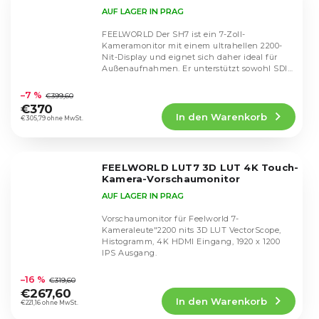
AUF LAGER IN PRAG
FEELWORLD Der SH7 ist ein 7-Zoll-
Kameramonitor mit einem ultrahellen 2200-
Nit-Display und eignet sich daher ideal für
Außenaufnahmen. Er unterstützt sowohl SDI-
Die
als auch...
durchschnittliche
–7 %
€399,60
Produktbewertung
€370
In den Warenkorb
ist
€305,79 ohne MwSt.
5,0
von
5
FEELWORLD LUT7 3D LUT 4K Touch-
Sternen.
Kamera-Vorschaumonitor
AUF LAGER IN PRAG
Vorschaumonitor für Feelworld 7-
Kameraleute"2200 nits 3D LUT VectorScope,
Histogramm, 4K HDMI Eingang, 1920 x 1200
IPS Ausgang.
Die
durchschnittliche
–16 %
€319,60
Produktbewertung
€267,60
In den Warenkorb
ist
€221,16 ohne MwSt.
4,7