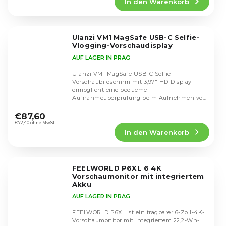
In den Warenkorb
ist
4,8
von
5
Ulanzi VM1 MagSafe USB-C Selfie-
Sternen.
Vlogging-Vorschaudisplay
AUF LAGER IN PRAG
Ulanzi VM1 MagSafe USB-C Selfie-
Vorschaubildschirm mit 3,97″ HD-Display
ermöglicht eine bequeme
Aufnahmeüberprüfung beim Aufnehmen von
Die
Videos. Plug & Play-Anschluss,...
durchschnittliche
€87,60
Produktbewertung
€72,40 ohne MwSt.
In den Warenkorb
ist
5,0
von
5
FEELWORLD P6XL 6 4K
Sternen.
Vorschaumonitor mit integriertem
Akku
AUF LAGER IN PRAG
FEELWORLD P6XL ist ein tragbarer 6-Zoll-4K-
Vorschaumonitor mit integriertem 22,2-Wh-