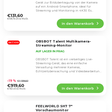
Gerät zur Bildübertragung von der Kamera
auf ein Android-Smartphone, ideal für
Die
Streaming und Monitoring in 4K30. Es
durchschnittliche
ermöglicht...
€131,60
Produktbewertung
€108,76 ohne MwSt.
In den Warenkorb
ist
4,8
von
5
OBSBOT Talent Multikamera-
Sternen.
AKTION
Streaming-Monitor
AUF LAGER IN PRAG
OBSBOT Talent ist ein vielseitiges Live-
Streaming-Gerät, das eine einfache
Verwaltung mehrerer Kameras,
Echtzeitüberwachung und Videobearbeitung
Die
bietet. Dank seiner intuitiven...
durchschnittliche
–19 %
€1 139,60
Produktbewertung
€919,60
In den Warenkorb
ist
€760 ohne MwSt.
5,0
von
5
FEELWORLD SH7 7"
Sternen.
Vorschaumonitor