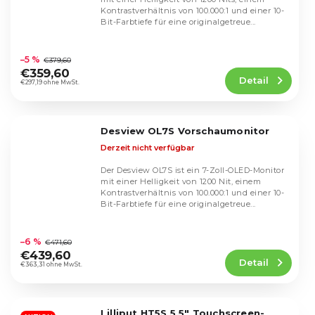
Kontrastverhältnis von 100.000:1 und einer 10-
Bit-Farbtiefe für eine originalgetreue...
Die
durchschnittliche
–5 %
€379,60
Produktbewertung
€359,60
Detail
ist
€297,19 ohne MwSt.
4,0
von
5
Desview OL7S Vorschaumonitor
Sternen.
Derzeit nicht verfügbar
Der Desview OL7S ist ein 7-Zoll-OLED-Monitor
mit einer Helligkeit von 1200 Nit, einem
Kontrastverhältnis von 100.000:1 und einer 10-
Bit-Farbtiefe für eine originalgetreue...
Die
durchschnittliche
–6 %
€471,60
Produktbewertung
€439,60
Detail
ist
€363,31 ohne MwSt.
5,0
von
5
Lilliput HT5S 5,5" Touchscreen-