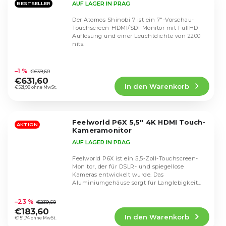
AUF LAGER IN PRAG
BESTSELLER
Der Atomos Shinobi 7 ist ein 7"-Vorschau-
Touchscreen-HDMI/SDI-Monitor mit FullHD-
Auflösung und einer Leuchtdichte von 2200
nits.
Die
durchschnittliche
–1 %
€639,60
Produktbewertung
€631,60
In den Warenkorb
ist
€521,98 ohne MwSt.
4,9
von
5
Feelworld P6X 5,5" 4K HDMI Touch-
Sternen.
AKTION
Kameramonitor
AUF LAGER IN PRAG
Feelworld P6X ist ein 5,5-Zoll-Touchscreen-
Monitor, der für DSLR- und spiegellose
Kameras entwickelt wurde. Das
Aluminiumgehäuse sorgt für Langlebigkeit
Die
und der...
durchschnittliche
–23 %
€239,60
Produktbewertung
€183,60
In den Warenkorb
ist
€151,74 ohne MwSt.