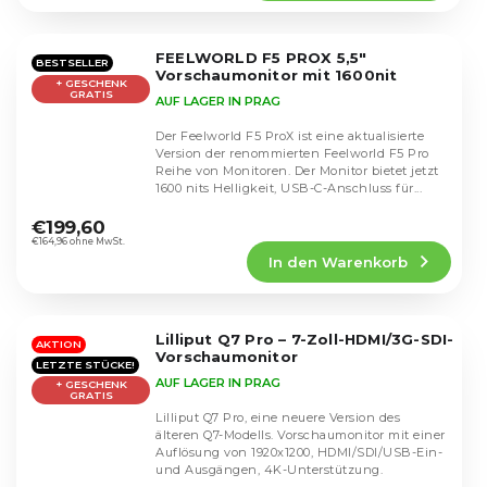
4,3
von
5
FEELWORLD F5 PROX 5,5"
Sternen.
BESTSELLER
Vorschaumonitor mit 1600nit
+ GESCHENK
GRATIS
AUF LAGER IN PRAG
Der Feelworld F5 ProX ist eine aktualisierte
Version der renommierten Feelworld F5 Pro
Reihe von Monitoren. Der Monitor bietet jetzt
1600 nits Helligkeit, USB-C-Anschluss für...
Die
durchschnittliche
€199,60
Produktbewertung
€164,96 ohne MwSt.
In den Warenkorb
ist
4,6
von
5
Lilliput Q7 Pro – 7-Zoll-HDMI/3G-SDI-
Sternen.
AKTION
Vorschaumonitor
LETZTE STÜCKE!
AUF LAGER IN PRAG
+ GESCHENK
GRATIS
Lilliput Q7 Pro, eine neuere Version des
älteren Q7-Modells. Vorschaumonitor mit einer
Auflösung von 1920x1200, HDMI/SDI/USB-Ein-
und Ausgängen, 4K-Unterstützung.
Die