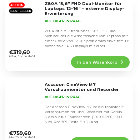
Z80A 15,6" FHD Dual-Monitor für
Sternen.
AKTION
Laptops 12–16" – externe Display-
BESTSELLER
Erweiterung
AUF LAGER IN PRAG
Z80A ist ein ultradünner 15,6" FHD Dual-
Monitor, der die Arbeitsfläche von Laptops mit
einer Größe von 12–16" problemlos erweitert. Er
Die
bietet zwei IPS-Displays mit einer...
durchschnittliche
€319,60
Produktbewertung
€264,13 ohne MwSt.
In den Warenkorb
ist
4,9
von
5
Accsoon CineView M7
Sternen.
Vorschaumonitor und Recorder
AUF LAGER IN PRAG
Der Accsoon CineView M7 ist ein robuster 7″-
Vorschaumonitor und -Recorder mit Gorilla
Glass Victus-Touchscreen (1920 × 1200, 1000
Nits, Rec.709, Delta E < 2) und...
Die
durchschnittliche
€759,60
Produktbewertung
€627,77 ohne MwSt.