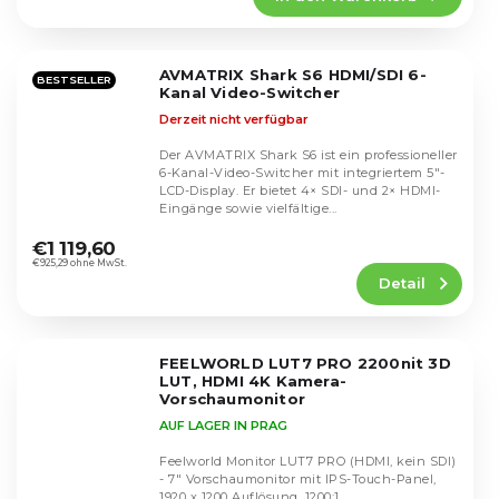
4,5
von
5
AVMATRIX Shark S6 HDMI/SDI 6-
Sternen.
BESTSELLER
Kanal Video-Switcher
Derzeit nicht verfügbar
Der AVMATRIX Shark S6 ist ein professioneller
6-Kanal-Video-Switcher mit integriertem 5"-
LCD-Display. Er bietet 4× SDI- und 2× HDMI-
Eingänge sowie vielfältige...
Die
durchschnittliche
€1 119,60
Produktbewertung
€925,29 ohne MwSt.
Detail
ist
5,0
von
5
FEELWORLD LUT7 PRO 2200nit 3D
Sternen.
LUT, HDMI 4K Kamera-
Vorschaumonitor
AUF LAGER IN PRAG
Feelworld Monitor LUT7 PRO (HDMI, kein SDI)
- 7" Vorschaumonitor mit IPS-Touch-Panel,
1920 x 1200 Auflösung, 1200:1