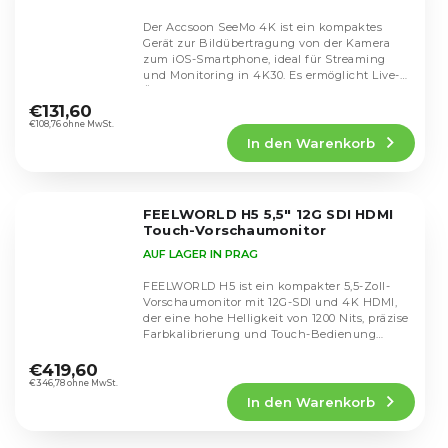
Der Accsoon SeeMo 4K ist ein kompaktes
Gerät zur Bildübertragung von der Kamera
zum iOS-Smartphone, ideal für Streaming
und Monitoring in 4K30. Es ermöglicht Live-
Die
Übertragungen...
durchschnittliche
€131,60
Produktbewertung
€108,76 ohne MwSt.
In den Warenkorb
ist
4,8
von
5
FEELWORLD H5 5,5" 12G SDI HDMI
Sternen.
Touch-Vorschaumonitor
AUF LAGER IN PRAG
FEELWORLD H5 ist ein kompakter 5,5-Zoll-
Vorschaumonitor mit 12G-SDI und 4K HDMI,
der eine hohe Helligkeit von 1200 Nits, präzise
Farbkalibrierung und Touch-Bedienung
Die
bietet. Er...
durchschnittliche
€419,60
Produktbewertung
€346,78 ohne MwSt.
In den Warenkorb
ist
5,0
von