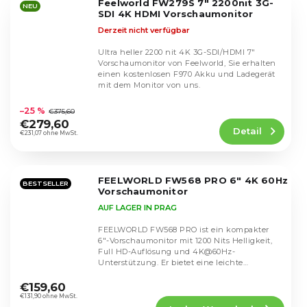
Feelworld FW279S 7" 2200nit 3G-
Sternen.
NEU
SDI 4K HDMI Vorschaumonitor
Derzeit nicht verfügbar
Ultra heller 2200 nit 4K 3G-SDI/HDMI 7"
Vorschaumonitor von Feelworld, Sie erhalten
einen kostenlosen F970 Akku und Ladegerät
mit dem Monitor von uns.
Die
durchschnittliche
–25 %
€375,60
Produktbewertung
€279,60
Detail
ist
€231,07 ohne MwSt.
4,8
von
5
FEELWORLD FW568 PRO 6" 4K 60Hz
Sternen.
BESTSELLER
Vorschaumonitor
AUF LAGER IN PRAG
FEELWORLD FW568 PRO ist ein kompakter
6"-Vorschaumonitor mit 1200 Nits Helligkeit,
Full HD-Auflösung und 4K@60Hz-
Unterstützung. Er bietet eine leichte
Die
Konstruktion, ideal für...
durchschnittliche
€159,60
Produktbewertung
€131,90 ohne MwSt.