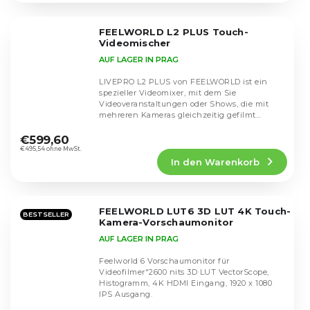
von
5
FEELWORLD L2 PLUS Touch-
Sternen.
Videomischer
AUF LAGER IN PRAG
LIVEPRO L2 PLUS von FEELWORLD ist ein
spezieller Videomixer, mit dem Sie
Videoveranstaltungen oder Shows, die mit
mehreren Kameras gleichzeitig gefilmt
Die
werden, live übertragen...
durchschnittliche
€599,60
Produktbewertung
€495,54 ohne MwSt.
In den Warenkorb
ist
4,6
von
5
FEELWORLD LUT6 3D LUT 4K Touch-
Sternen.
BESTSELLER
Kamera-Vorschaumonitor
AUF LAGER IN PRAG
Feelworld 6 Vorschaumonitor für
Videofilmer"2600 nits 3D LUT VectorScope,
Histogramm, 4K HDMI Eingang, 1920 x 1080
IPS Ausgang.
Die