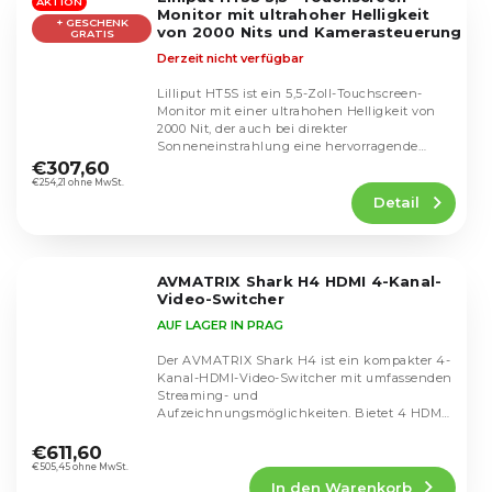
Sternen.
AKTION
Monitor mit ultrahoher Helligkeit
+ GESCHENK
von 2000 Nits und Kamerasteuerung
GRATIS
Derzeit nicht verfügbar
Lilliput HT5S ist ein 5,5-Zoll-Touchscreen-
Monitor mit einer ultrahohen Helligkeit von
2000 Nit, der auch bei direkter
Die
Sonneneinstrahlung eine hervorragende
durchschnittliche
Sichtbarkeit bietet....
€307,60
Produktbewertung
€254,21 ohne MwSt.
Detail
ist
5,0
von
5
AVMATRIX Shark H4 HDMI 4-Kanal-
Sternen.
Video-Switcher
AUF LAGER IN PRAG
Der AVMATRIX Shark H4 ist ein kompakter 4-
Kanal-HDMI-Video-Switcher mit umfassenden
Streaming- und
Aufzeichnungsmöglichkeiten. Bietet 4 HDMI-
Die
Eingänge mit automatischer...
durchschnittliche
€611,60
Produktbewertung
€505,45 ohne MwSt.
In den Warenkorb
ist