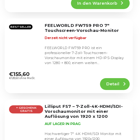
In den Warenkorb
ist
5,0
von
5
FEELWORLD FW759 PRO 7"
Sternen.
BESTSELLER
Touchscreen-Vorschau-Monitor
Derzeit nicht verfügbar
FEELWORLD FW759 PRO ist ein
professioneller 7-Zoll-Touchscreen-
Vorschaumonitor mit einem HD-IPS-Display
von 1280 × 800, einem weiten
Die
Betrachtungswinkel von 178° und präziser...
durchschnittliche
€155,60
Produktbewertung
€128,60 ohne MwSt.
Detail
ist
4,4
von
5
Lilliput FS7 – 7-Zoll-4K-HDMI/SDI-
Sternen.
+ GESCHENK
Vorschaumonitor mit einer
GRATIS
Auflösung von 1920 x 1200
AUF LAGER IN PRAG
Hochwertiger 7" 4K HDMI/SDI Monitor mit
einer Auflösung von 1920x1200.