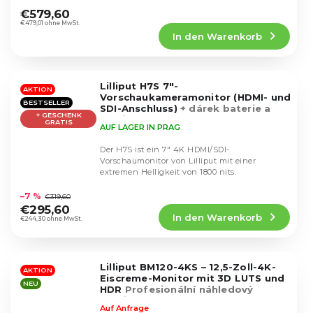
durchschnittliche
€579,60
Produktbewertung
€479,01 ohne MwSt.
In den Warenkorb
ist
4,9
von
5
Lilliput H7S 7"-
Sternen.
AKTION
Vorschaukameramonitor (HDMI- und
BESTSELLER
SDI-Anschluss)
+ dárek baterie a
+ GESCHENK
nabíječka
GRATIS
AUF LAGER IN PRAG
Der H7S ist ein 7" 4K HDMI/SDI-
Vorschaumonitor von Lilliput mit einer
extremen Helligkeit von 1800 nits.
Die
durchschnittliche
–7 %
€319,60
Produktbewertung
€295,60
In den Warenkorb
ist
€244,30 ohne MwSt.
4,9
von
5
Lilliput BM120-4KS – 12,5-Zoll-4K-
Sternen.
AKTION
Eiscreme-Monitor mit 3D LUTS und
NEU
HDR
Profesionální náhledový
monitor + hardcase
Auf Anfrage