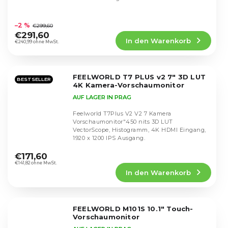
Die
durchschnittliche
–2 %
€299,60
Produktbewertung
€291,60
In den Warenkorb
ist
€240,99 ohne MwSt.
4,7
von
5
FEELWORLD T7 PLUS v2 7" 3D LUT
Sternen.
BESTSELLER
4K Kamera-Vorschaumonitor
AUF LAGER IN PRAG
Feelworld T7Plus V2 V2 7 Kamera
Vorschaumonitor"450 nits 3D LUT
VectorScope, Histogramm, 4K HDMI Eingang,
1920 x 1200 IPS Ausgang.
Die
durchschnittliche
€171,60
Produktbewertung
€141,82 ohne MwSt.
In den Warenkorb
ist
4,8
von
5
FEELWORLD M101S 10.1" Touch-
Sternen.
Vorschaumonitor