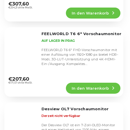
durchschnittliche
€307,60
Produktbewertung
€254,21 ohne MwSt.
In den Warenkorb
ist
4,7
von
5
FEELWORLD T6 6" Vorschaumonitor
Sternen.
AUF LAGER IN PRAG
FEELWORLD T6 6" FHD-Vorschaumonitor mit
einer Auflösung von 1920×1080 px bietet HDR-
Modi, 3D-LUT-Unterstützung und 4K-HDMI-
Ein-/Ausgang. Kompaktes
Aluminiumgehäuse, geringes...
Die
durchschnittliche
€207,60
Produktbewertung
€171,57 ohne MwSt.
In den Warenkorb
ist
5,0
von
5
Desview OL7 Vorschaumonitor
Sternen.
Derzeit nicht verfügbar
Der Desview OL7 ist ein 7-Zoll-OLED-Monitor
mit einer Helligkeit von 1200 Nits, einem