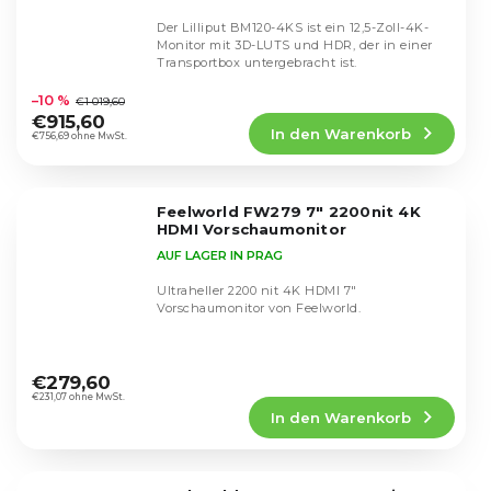
Der Lilliput BM120-4KS ist ein 12,5-Zoll-4K-
Monitor mit 3D-LUTS und HDR, der in einer
Transportbox untergebracht ist.
Die
durchschnittliche
–10 %
€1 019,60
Produktbewertung
€915,60
In den Warenkorb
ist
€756,69 ohne MwSt.
4,8
von
5
Feelworld FW279 7" 2200nit 4K
Sternen.
HDMI Vorschaumonitor
AUF LAGER IN PRAG
Ultraheller 2200 nit 4K HDMI 7"
Vorschaumonitor von Feelworld.
Die
durchschnittliche
€279,60
Produktbewertung
€231,07 ohne MwSt.
In den Warenkorb
ist
4,8
von
5