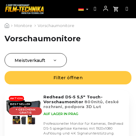
Zum
Monitore
Vorschaumonitore
Inhalt
springen
Vorschaumonitore
Meistverkauft
P
r
Günstigste
o
Filter öffnen
L
Teuerste
d
i
u
Alphabetisch
s
k
Redhead DS-5 5,5" Touch-
t
AKTION
Vorschaumonitor
800nitů, české
t
BESTSELLER
e
rozhraní, podpora 3D Lut
s
+ GESCHENK
d
GRATIS
AUF LAGER IN PRAG
o
e
r
Professioneller Monitor für Kameras, Redhead
r
DS-5 spiegellose Kameras mit 1920x1080
t
P
Auflösung und 4K Signalunterstützung.