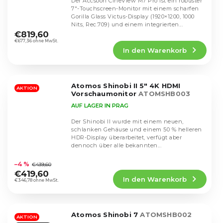
Der Accsoon CineView M7 Pro ist ein robuster
7″-Touchscreen-Monitor mit einem scharfen
Gorilla Glass Victus-Display (1920×1200, 1000
Die
Nits, Rec.709) und einem integrierten...
durchschnittliche
€819,60
Produktbewertung
€677,36 ohne MwSt.
In den Warenkorb
ist
4,5
von
5
Atomos Shinobi II 5" 4K HDMI
Sternen.
AKTION
Vorschaumonitor
ATOMSHB003
AUF LAGER IN PRAG
Der Shinobi II wurde mit einem neuen,
schlanken Gehäuse und einem 50 % helleren
HDR-Display überarbeitet, verfügt aber
dennoch über alle bekannten...
Die
durchschnittliche
–4 %
€439,60
Produktbewertung
€419,60
In den Warenkorb
ist
€346,78 ohne MwSt.
5,0
von
5
Atomos Shinobi 7
ATOMSHB002
Sternen.
AKTION