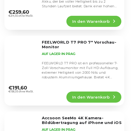
Akku, der bei voller Helligkeit bis zu 2
Die
Stunden Laufzeit bietet. Dank einer hohen
durchschnittliche
Helligkeit...
€259,60
Produktbewertung
€214,55 ohne MwSt.
In den Warenkorb
ist
4,8
von
5
FEELWORLD T7 PRO 7" Vorschau-
Sternen.
Monitor
AUF LAGER IN PRAG
FEELWORLD T7 PRO ist ein professioneller 7-
Zoll-Vorschaumonitor mit Full HD-Auflösung,
extremer Helligkeit von 2000 Nits und
robustem Aluminiumgehäuse. Bietet 4K...
Die
durchschnittliche
€191,60
Produktbewertung
€158,35 ohne MwSt.
In den Warenkorb
ist
5,0
von
5
Accsoon SeeMo 4K Kamera-
Sternen.
Bildübertragung auf iPhone und iOS
AUF LAGER IN PRAG