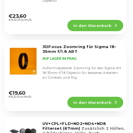
Objektiv.
t
P
i
Die
r
durchschnittliche
e
€23,60
o
Produktbewertung
€19,50 ohne MwSt.
r
d
In den Warenkorb
ist
u
u
4,8
n
k
von
g
5
t
3DFocus Zoomring für Sigma 18-
Sternen.
e
35mm f/1.8 ART
AUF LAGER IN PRAG
Aufschnappbarer Zoomring für das Sigma Art
18-35mm f/1.8 Objektiv für besseres Arbeiten
an Gimbals und Rig.
Die
durchschnittliche
€19,60
Produktbewertung
€16,20 ohne MwSt.
In den Warenkorb
ist
5,0
von
5
UV+CPL+FLD+ND2+ND4+ND8
Sternen.
Filterset (67mm)
Zusätzlich 2 Hüllen,