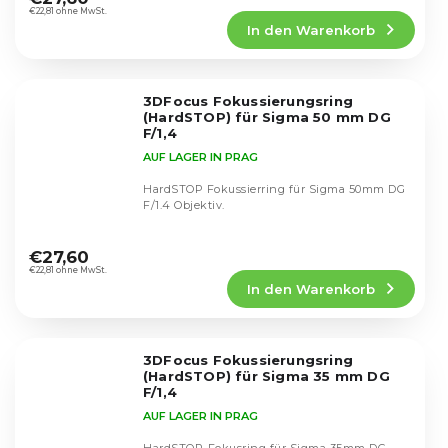
Produktbewertung
€22,81 ohne MwSt.
In den Warenkorb
ist
5,0
von
5
3DFocus Fokussierungsring
Sternen.
(HardSTOP) für Sigma 50 mm DG
F/1,4
AUF LAGER IN PRAG
HardSTOP Fokussierring für Sigma 50mm DG
F/1.4 Objektiv.
Die
durchschnittliche
€27,60
Produktbewertung
€22,81 ohne MwSt.
In den Warenkorb
ist
5,0
von
5
3DFocus Fokussierungsring
Sternen.
(HardSTOP) für Sigma 35 mm DG
F/1,4
AUF LAGER IN PRAG