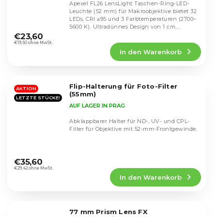
Apexel FL26 LensLight Taschen-Ring-LED-
Leuchte (52 mm) für Makroobjektive bietet 32
LEDs, CRI ≥95 und 3 Farbtemperaturen (2700–
Die
5600 K). Ultradünnes Design von 1 cm,
durchschnittliche
Laufzeit bis...
€23,60
Produktbewertung
€19,50 ohne MwSt.
In den Warenkorb
ist
5,0
von
5
Flip-Halterung für Foto-Filter
Sternen.
AKTION
(55mm)
LETZTE STÜCKE!
AUF LAGER IN PRAG
Abklappbarer Halter für ND-, UV- und CPL-
Filter für Objektive mit 52-mm-Frontgewinde.
Die
durchschnittliche
€35,60
Produktbewertung
€29,42 ohne MwSt.
In den Warenkorb
ist
5,0
von
5
77 mm Prism Lens FX
Sternen.