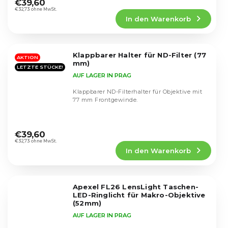
durchschnittliche
€39,60
Produktbewertung
€32,73 ohne MwSt.
In den Warenkorb
ist
4,8
von
5
Klappbarer Halter für ND-Filter (77
Sternen.
AKTION
mm)
LETZTE STÜCKE!
AUF LAGER IN PRAG
Klappbarer ND-Filterhalter für Objektive mit
77 mm Frontgewinde.
Die
durchschnittliche
€39,60
Produktbewertung
€32,73 ohne MwSt.
In den Warenkorb
ist
4,7
von
5
Apexel FL26 LensLight Taschen-
Sternen.
LED-Ringlicht für Makro-Objektive
(52mm)
AUF LAGER IN PRAG