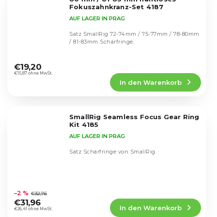
Fokuszahnkranz-Set 4187
AUF LAGER IN PRAG
Satz SmallRig 72-74mm / 75-77mm / 78-80mm
/ 81-83mm Schärfringe.
Die
durchschnittliche
€19,20
Produktbewertung
€15,87 ohne MwSt.
In den Warenkorb
ist
5,0
von
5
SmallRig Seamless Focus Gear Ring
Sternen.
Kit 4185
AUF LAGER IN PRAG
Satz Schärfringe von SmallRig.
Die
durchschnittliche
–2 %
€32,76
Produktbewertung
€31,96
In den Warenkorb
ist
€26,41 ohne MwSt.