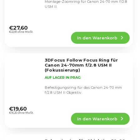
Montage-Zoomring für Canon 24-70 mm f/2.8
USM II.
Die
durchschnittliche
€27,60
Produktbewertung
€22,81 ohne MwSt.
In den Warenkorb
ist
5,0
von
5
3DFocus Follow Focus Ring für
Sternen.
Canon 24-70mm f/2.8 USM II
(Fokussierung)
AUF LAGER IN PRAG
Befestigungsring für das Canon 24-70 mm
f/2.8 USM II Objektiv.
Die
durchschnittliche
€19,60
Produktbewertung
€16,20 ohne MwSt.
In den Warenkorb
ist
5,0
von
5