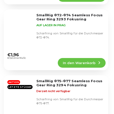
4,4
von
5
SmallRig Φ72-Φ74 Seamless Focus
Sternen.
Gear Ring 3293 Fokusring
AUF LAGER IN PRAG
Schärfring von SmallRig für die Durchmesser
Φ72-Φ74.
Die
durchschnittliche
€1,96
Produktbewertung
€1,62 ohne MwSt.
In den Warenkorb
ist
4,8
von
5
SmallRig Φ75-Φ77 Seamless Focus
Sternen.
AKTION
Gear Ring 3294 Fokusring
LETZTE STÜCKE!
Derzeit nicht verfügbar
Schärfring von SmallRig für die Durchmesser
Φ75-Φ77.