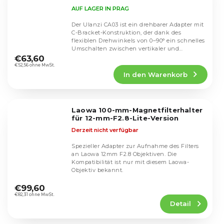
AUF LAGER IN PRAG
Der Ulanzi CA03 ist ein drehbarer Adapter mit
C-Bracket-Konstruktion, der dank des
flexiblen Drehwinkels von 0–90° ein schnelles
Die
Umschalten zwischen vertikaler und
durchschnittliche
horizontaler...
€63,60
Produktbewertung
€52,56 ohne MwSt.
In den Warenkorb
ist
5,0
von
5
Laowa 100-mm-Magnetfilterhalter
Sternen.
für 12-mm-F2.8-Lite-Version
Derzeit nicht verfügbar
Spezieller Adapter zur Aufnahme des Filters
an Laowa 12mm F2.8 Objektiven. Die
Kompatibilität ist nur mit diesem Laowa-
Objektiv bekannt.
Die
durchschnittliche
€99,60
Produktbewertung
€82,31 ohne MwSt.
Detail
ist
5,0