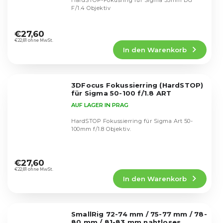
HardSTOP-Fokusring für Sigma 35mm DG
F/1.4 Objektiv
Die
durchschnittliche
€27,60
Produktbewertung
€22,81 ohne MwSt.
In den Warenkorb
ist
5,0
von
5
3DFocus Fokussierring (HardSTOP)
Sternen.
für Sigma 50-100 f/1.8 ART
AUF LAGER IN PRAG
HardSTOP Fokussierring für Sigma Art 50-
100mm f/1.8 Objektiv.
Die
durchschnittliche
€27,60
Produktbewertung
€22,81 ohne MwSt.
In den Warenkorb
ist
5,0
von
5
SmallRig 72-74 mm / 75-77 mm / 78-
Sternen.
80 mm / 81-83 mm nahtloses