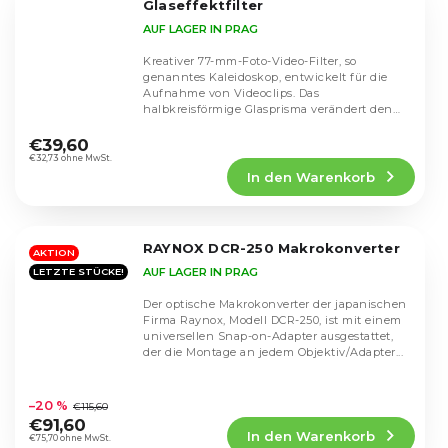
Glaseffektfilter
AUF LAGER IN PRAG
Kreativer 77-mm-Foto-Video-Filter, so
genanntes Kaleidoskop, entwickelt für die
Aufnahme von Videoclips. Das
halbkreisförmige Glasprisma verändert den
Die
Lichtfluss und erzeugt...
durchschnittliche
€39,60
Produktbewertung
€32,73 ohne MwSt.
In den Warenkorb
ist
3,8
von
5
RAYNOX DCR-250 Makrokonverter
Sternen.
AKTION
AUF LAGER IN PRAG
LETZTE STÜCKE!
Der optische Makrokonverter der japanischen
Firma Raynox, Modell DCR-250, ist mit einem
universellen Snap-on-Adapter ausgestattet,
der die Montage an jedem Objektiv/Adapter...
Die
durchschnittliche
–20 %
€115,60
Produktbewertung
€91,60
In den Warenkorb
ist
€75,70 ohne MwSt.