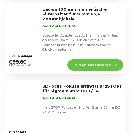
von
5
Laowa 100 mm magnetischer
Sternen.
Filterhalter für 9 mm F5,6
Zoomobjektiv
AUF LAGER IN PRAG
Spezieller Adapter zur Aufnahme des Filters
an Laowa 9mm F5.6 Objektiven. Die
Kompatibilität ist nur mit diesem Laowa-
Die
Objektiv bekannt.
durchschnittliche
–37 %
€159,60
Produktbewertung
€99,60
In den Warenkorb
ist
€82,31 ohne MwSt.
5,0
von
5
3DFocus Fokussierring (HardSTOP)
Sternen.
für Sigma 85mm DG F/1,4
AUF LAGER IN PRAG
HardSTOP Fokussierring für Sigma 85mm DG
F/1.4 Objektiv.
Die
durchschnittliche
€27,60