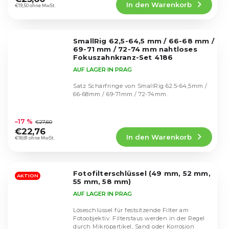
In den Warenkorb
ist
€19,50 ohne MwSt.
4,6
von
5
SmallRig 62,5-64,5 mm / 66-68 mm /
Sternen.
69-71 mm / 72-74 mm nahtloses
Fokuszahnkranz-Set 4186
AUF LAGER IN PRAG
Satz Schärfringe von SmallRig 62.5-64,5mm /
66-68mm / 69-71mm / 72-74mm.
Die
durchschnittliche
–17 %
€27,60
Produktbewertung
€22,76
In den Warenkorb
ist
€18,81 ohne MwSt.
5,0
von
5
Fotofilterschlüssel (49 mm, 52 mm,
Sternen.
AKTION
55 mm, 58 mm)
AUF LAGER IN PRAG
Löseschlüssel für festsitzende Filter am
Fotoobjektiv. Filterstaus werden in der Regel
durch Mikropartikel, Sand oder Korrosion