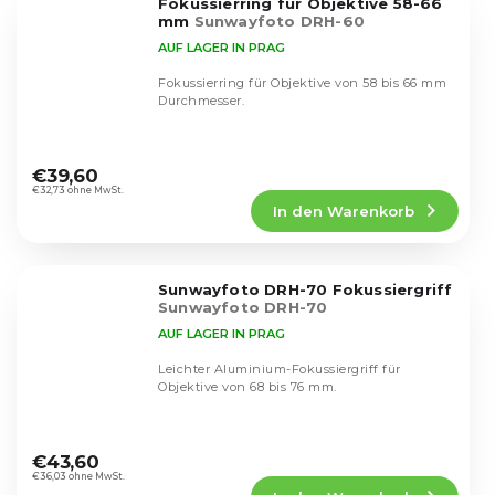
Fokussierring für Objektive 58-66
Sternen.
mm
Sunwayfoto DRH-60
AUF LAGER IN PRAG
Fokussierring für Objektive von 58 bis 66 mm
Durchmesser.
Die
durchschnittliche
€39,60
Produktbewertung
€32,73 ohne MwSt.
In den Warenkorb
ist
4,6
von
5
Sunwayfoto DRH-70 Fokussiergriff
Sternen.
Sunwayfoto DRH-70
AUF LAGER IN PRAG
Leichter Aluminium-Fokussiergriff für
Objektive von 68 bis 76 mm.
Die
durchschnittliche
€43,60
Produktbewertung
€36,03 ohne MwSt.