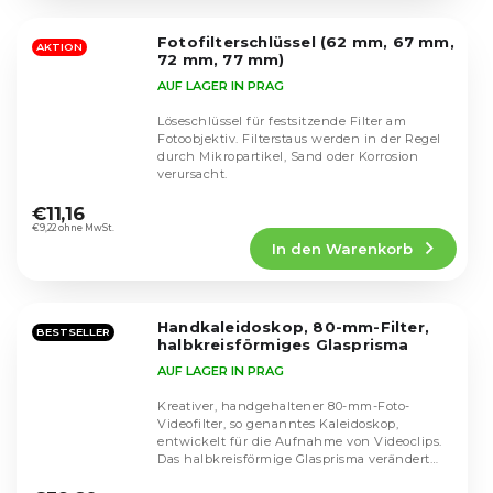
von
5
Fotofilterschlüssel (62 mm, 67 mm,
Sternen.
AKTION
72 mm, 77 mm)
AUF LAGER IN PRAG
Löseschlüssel für festsitzende Filter am
Fotoobjektiv. Filterstaus werden in der Regel
durch Mikropartikel, Sand oder Korrosion
verursacht.
Die
durchschnittliche
€11,16
Produktbewertung
€9,22 ohne MwSt.
In den Warenkorb
ist
4,7
von
5
Handkaleidoskop, 80-mm-Filter,
Sternen.
BESTSELLER
halbkreisförmiges Glasprisma
AUF LAGER IN PRAG
Kreativer, handgehaltener 80-mm-Foto-
Videofilter, so genanntes Kaleidoskop,
entwickelt für die Aufnahme von Videoclips.
Das halbkreisförmige Glasprisma verändert
Die
den Lichtfluss...