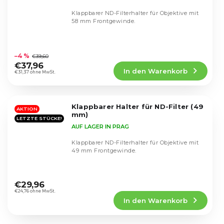
Klappbarer ND-Filterhalter für Objektive mit
58 mm Frontgewinde.
Die
durchschnittliche
–4 %
€39,60
Produktbewertung
€37,96
In den Warenkorb
ist
€31,37 ohne MwSt.
5,0
von
5
Klappbarer Halter für ND-Filter (49
Sternen.
AKTION
mm)
LETZTE STÜCKE!
AUF LAGER IN PRAG
Klappbarer ND-Filterhalter für Objektive mit
49 mm Frontgewinde.
Die
durchschnittliche
€29,96
Produktbewertung
€24,76 ohne MwSt.
In den Warenkorb
ist
5,0
von