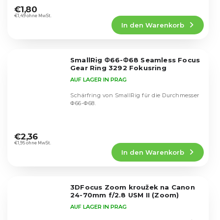
durchschnittliche
€1,80
Produktbewertung
€1,49 ohne MwSt.
In den Warenkorb
ist
5,0
von
5
SmallRig Φ66-Φ68 Seamless Focus
Sternen.
Gear Ring 3292 Fokusring
AUF LAGER IN PRAG
Schärfring von SmallRig für die Durchmesser
Φ66-Φ68.
Die
durchschnittliche
€2,36
Produktbewertung
€1,95 ohne MwSt.
In den Warenkorb
ist
5,0
von
5
3DFocus Zoom kroužek na Canon
Sternen.
24-70mm f/2.8 USM II (Zoom)
AUF LAGER IN PRAG