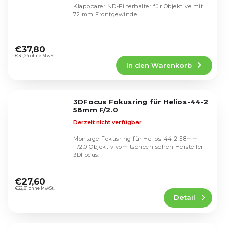
Klappbarer ND-Filterhalter für Objektive mit
72 mm Frontgewinde.
Die
durchschnittliche
€37,80
Produktbewertung
€31,24 ohne MwSt.
In den Warenkorb
ist
4,6
von
5
3DFocus Fokusring für Helios-44-2
Sternen.
58mm F/2.0
Derzeit nicht verfügbar
Montage-Fokusring für Helios-44-2 58mm
F/2.0 Objektiv vom tschechischen Hersteller
3DFocus.
Die
durchschnittliche
€27,60
Produktbewertung
€22,81 ohne MwSt.
Detail
ist
5,0
von
5