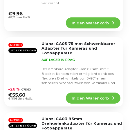
verursacht.
Die
durchschnittliche
€9,96
Produktbewertung
€8,23 ohne MwSt.
In den Warenkorb
ist
4,8
von
5
Ulanzi CA05 75 mm Schwenkbarer
Sternen.
AKTION
Adapter für Kameras und
LETZTE STÜCKE!
Fotoapparate
AUF LAGER IN PRAG
Der drehbare Adapter Ulanzi CA05 mit C-
Bracket-Konstruktion ermöglicht dank des
flexiblen Drehwinkels von 0–90° einen
Die
schnellen Wechsel zwischen vertikaler und
durchschnittliche
horizontaler...
–26 %
€75,60
Produktbewertung
€55,60
In den Warenkorb
ist
€45,95 ohne MwSt.
5,0
von
5
Ulanzi CA03 95mm
Sternen.
AKTION
Drehgelenkadapter für Kameras und
LETZTE STÜCKE!
Fotoapparate