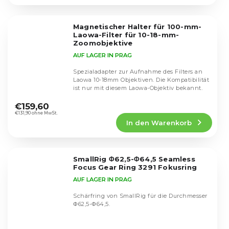
3,0
von
5
Magnetischer Halter für 100-mm-
Sternen.
Laowa-Filter für 10-18-mm-
Zoomobjektive
AUF LAGER IN PRAG
Spezialadapter zur Aufnahme des Filters an
Laowa 10-18mm Objektiven. Die Kompatibilität
ist nur mit diesem Laowa-Objektiv bekannt.
Die
durchschnittliche
€159,60
Produktbewertung
€131,90 ohne MwSt.
In den Warenkorb
ist
5,0
von
5
SmallRig Φ62,5-Φ64,5 Seamless
Sternen.
Focus Gear Ring 3291 Fokusring
AUF LAGER IN PRAG
Schärfring von SmallRig für die Durchmesser
Φ62,5-Φ64,5.
Die