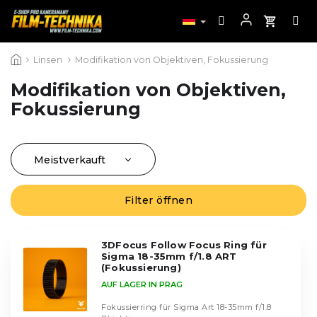
Zum
Linsen
Modifikation von Objektiven, Fokussierung
Inhalt
springen
Modifikation von Objektiven,
Fokussierung
Meistverkauft
P
r
Günstigste
o
Filter öffnen
L
Teuerste
d
i
u
Alphabetisch
s
k
3DFocus Follow Focus Ring für
t
Sigma 18-35mm f/1.8 ART
t
e
(Fokussierung)
s
d
AUF LAGER IN PRAG
o
e
r
Fokussierring für Sigma Art 18-35mm f/1.8
r