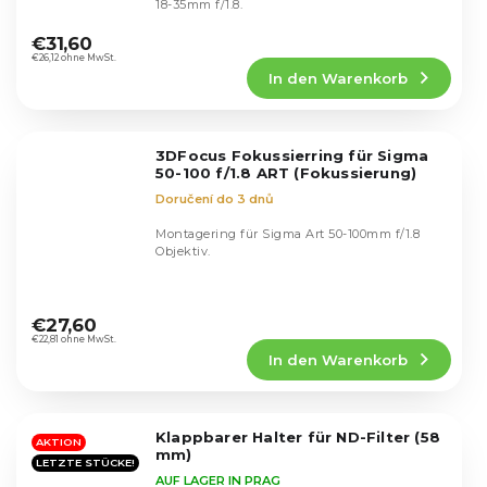
18-35mm f/1.8.
Die
durchschnittliche
€31,60
Produktbewertung
€26,12 ohne MwSt.
In den Warenkorb
ist
4,2
von
5
3DFocus Fokussierring für Sigma
Sternen.
50-100 f/1.8 ART (Fokussierung)
Doručení do 3 dnů
Montagering für Sigma Art 50-100mm f/1.8
Objektiv.
Die
durchschnittliche
€27,60
Produktbewertung
€22,81 ohne MwSt.
In den Warenkorb
ist
5,0
von
5
Klappbarer Halter für ND-Filter (58
Sternen.
AKTION
mm)
LETZTE STÜCKE!
AUF LAGER IN PRAG