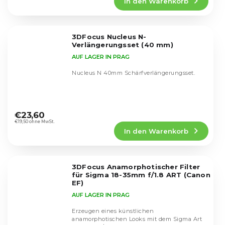
In den Warenkorb
ist
4,8
von
5
3DFocus Nucleus N-
Sternen.
Verlängerungsset (40 mm)
AUF LAGER IN PRAG
Nucleus N 40mm Schärfverlängerungsset.
Die
durchschnittliche
€23,60
Produktbewertung
€19,50 ohne MwSt.
In den Warenkorb
ist
5,0
von
5
3DFocus Anamorphotischer Filter
Sternen.
für Sigma 18-35mm f/1.8 ART (Canon
EF)
AUF LAGER IN PRAG
Erzeugen eines künstlichen
anamorphotischen Looks mit dem Sigma Art