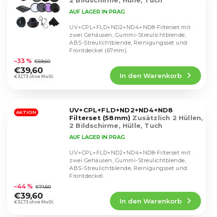
2 Bildschirme, Hülle, Tuch
AUF LAGER IN PRAG
UV+CPL+FLD+ND2+ND4+ND8-Filterset mit
zwei Gehäusen, Gummi-Streulichtblende,
ABS-Streulichtblende, Reinigungsset und
Die
Frontdeckel (67mm).
durchschnittliche
–33 %
€59,60
Produktbewertung
€39,60
In den Warenkorb
ist
€32,73 ohne MwSt.
4,4
von
5
UV+CPL+FLD+ND2+ND4+ND8
Sternen.
AKTION
Filterset (58mm)
Zusätzlich 2 Hüllen,
2 Bildschirme, Hülle, Tuch
AUF LAGER IN PRAG
UV+CPL+FLD+ND2+ND4+ND8-Filterset mit
zwei Gehäusen, Gummi-Streulichtblende,
ABS-Streulichtblende, Reinigungsset und
Die
Frontdeckel.
durchschnittliche
–44 %
€71,60
Produktbewertung
€39,60
In den Warenkorb
ist
€32,73 ohne MwSt.
4,6