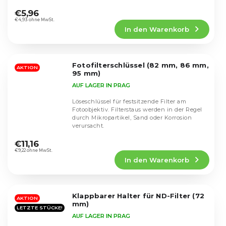
Die
durchschnittliche
€5,96
Produktbewertung
€4,93 ohne MwSt.
In den Warenkorb
ist
5,0
von
5
Fotofilterschlüssel (82 mm, 86 mm,
Sternen.
AKTION
95 mm)
AUF LAGER IN PRAG
Löseschlüssel für festsitzende Filter am
Fotoobjektiv. Filterstaus werden in der Regel
durch Mikropartikel, Sand oder Korrosion
verursacht.
Die
durchschnittliche
€11,16
Produktbewertung
€9,22 ohne MwSt.
In den Warenkorb
ist
4,8
von
5
Klappbarer Halter für ND-Filter (72
Sternen.
AKTION
mm)
LETZTE STÜCKE!
AUF LAGER IN PRAG