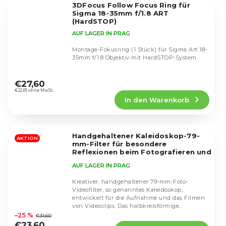
3DFocus Follow Focus Ring für
Sternen.
Sigma 18-35mm f/1.8 ART
(HardSTOP)
AUF LAGER IN PRAG
Montage-Fokusring (1 Stück) für Sigma Art 18-
35mm f/1.8 Objektiv mit HardSTOP-System.
Die
durchschnittliche
€27,60
Produktbewertung
€22,81 ohne MwSt.
In den Warenkorb
ist
4,3
von
5
Handgehaltener Kaleidoskop-79-
Sternen.
AKTION
mm-Filter für besondere
Reflexionen beim Fotografieren und
Filmen
AUF LAGER IN PRAG
Kreativer, handgehaltener 79-mm-Foto-
Videofilter, so genanntes Kaleidoskop,
entwickelt für die Aufnahme und das Filmen
Die
von Videoclips. Das halbkreisförmige
durchschnittliche
Glasprisma verändert...
–25 %
€31,60
Produktbewertung
€23,60