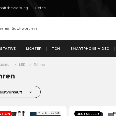
häftsbewertung
Lieferung nach DE und AT
STATIVE
LICHTER
TON
SMARTPHONE-VIDEO
Lichter
LED
Röhren
hren
eistverkauft
ünstigste
euerste
Art.-Nr.:
37735
KTION
BESTSELLER