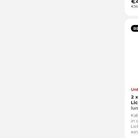
€
€36
B
Un
2 
Li
lu
Kat
in 
Lic
ein
Ger