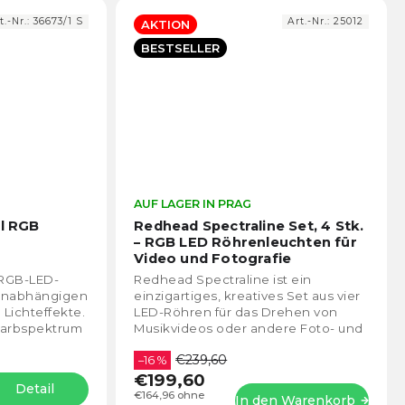
t.-Nr.:
36673/1 S
Art.-Nr.:
25012
AKTION
BESTSELLER
Die
AUF LAGER IN PRAG
Die
durchschnittliche
durch
el RGB
Redhead Spectraline Set, 4 Stk.
Produktbewertung
Prod
– RGB LED Röhrenleuchten für
ist
ist
Video und Fotografie
4,8
4,4
e RGB-LED-
Redhead Spectraline ist ein
von
von
 unabhängigen
einzigartiges, kreatives Set aus vier
5
5
 Lichteffekte.
LED-Röhren für das Drehen von
Sternen.
Stern
 Farbspektrum
Musikvideos oder andere Foto- und
 von...
Videozwecke. Es handelt sich um
€239,60
ein Set aus...
–16 %
€199,60
Detail
€164,96 ohne
In den Warenkorb