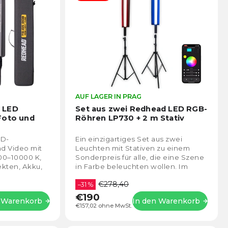
Die
AUF LAGER IN PRAG
Die
durchschnittliche
durch
 LED
Set aus zwei Redhead LED RGB-
Produktbewertung
Prod
Foto und
Röhren LP730 + 2 m Stativ
ist
ist
5,0
4,5
ED-
Ein einzigartiges Set aus zwei
von
von
nd Video mit
Leuchten mit Stativen zu einem
5
5
00–10000 K,
Sonderpreis für alle, die eine Szene
Sternen.
Stern
ekten, Akku,
in Farbe beleuchten wollen. Im
nd Steuerung
Vergleich zu herkömmlichen
€278,40
Leuchtstoffröhren...
–31 %
€190
n Warenkorb
In den Warenkorb
€157,02 ohne MwSt.