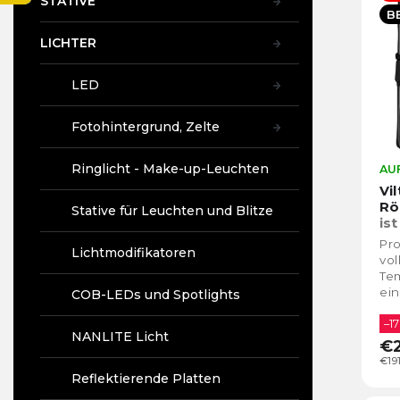
u
STATIVE
s
A
t
B
k
t
e
t
LICHTER
e
s
d
o
e
LED
r
r
t
P
Fotohintergrund, Zelte
i
r
e
o
Ringlicht - Make-up-Leuchten
AUF
r
d
Vi
u
u
Rö
Stative für Leuchten und Blitze
n
k
ist
g
t
Pro
Lichtmodifikatoren
e
vol
Te
ein
COB-LEDs und Spotlights
wei
Dio
–17
NANLITE Licht
€2
€19
Reflektierende Platten