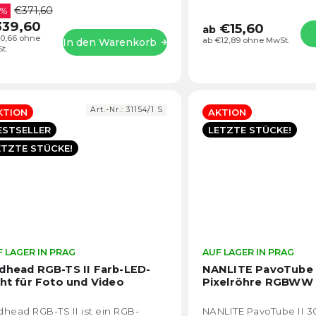
€371,60
os...
 %
Farbtemperaturbereic
339,60
8500K und eine...
€15,60
ab
0,66 ohne
ab €12,89 ohne MwSt.
In den Warenkorb
t.
Art.-Nr.:
31154/1 S
KTION
AKTION
ESTSELLER
LETZTE STÜCKE!
ETZTE STÜCKE!
 LAGER IN PRAG
Die
AUF LAGER IN PRAG
durchschnittliche
dhead RGB-TS II Farb-LED-
NANLITE PavoTube I
Produktbewertung
cht für Foto und Video
Pixelröhre RGBWW
ist
4,4
head RGB-TS II ist ein RGB-
NANLITE PavoTube II 3