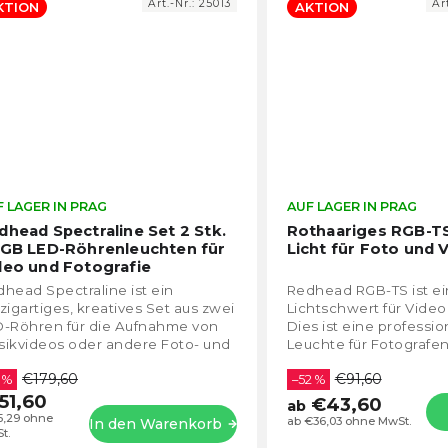
Art.-Nr.:
25013
Ar
KTION
AKTION
 LAGER IN PRAG
Die
AUF LAGER IN PRAG
durchschnittliche
dhead Spectraline Set 2 Stk.
Rothaariges RGB-T
Produktbewertung
RGB LED-Röhrenleuchten für
Licht für Foto und 
ist
deo und Fotografie
4,6
head Spectraline ist ein
Redhead RGB-TS ist e
von
zigartiges, kreatives Set aus zwei
Lichtschwert für Video
5
D-Röhren für die Aufnahme von
Dies ist eine professio
Sternen.
sikvideos oder andere Foto- und
Leuchte für Fotografe
eozwecke. Es handelt sich um
Videofilmer. 2050lx be
€179,60
€91,60
 Set aus...
 %
verschiedene RGB-Eff
–52 %
51,60
€43,60
ab
5,29 ohne
ab €36,03 ohne MwSt.
In den Warenkorb
t.