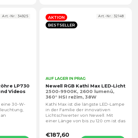
Art.-Nr.:
34925
Art.-Nr.:
32148
AKTION
BESTSELLER
Die
AUF LAGER IN PRAG
Die
durchschnittliche
durch
Röhre LP730
Newell RGB Kathi Max LED-Licht
Produktbewertung
Prod
und Videos
2500-9900K, 2600 lumenů,
ist
ist
360° HSI režim, 38W
4,6
4,8
 eine 30-W-
Kathi Max ist die längste LED-Lampe
von
von
leuchtung,
in der Familie der innovativen
5
5
 an
Lichtschwerter von Newell. Mit
Sternen.
Stern
einer Länge von bis zu 120 cm ist das
ung von
Gerät ideal für die Arbeit an Ihren
Sie ist mit...
Fotos...
€187,60