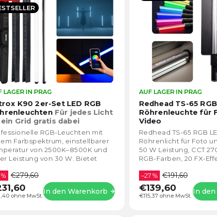
lphabetisch
ESTSELLER
 LAGER IN PRAG
Die
AUF LAGER IN PRAG
durchschnittliche
ltrox K90 2er-Set LED RGB
Redhead TS-65 RGB
Produktbewertung
hrenleuchten
Für jedes Licht
Röhrenleuchte für 
ist
 ein Grid gratis dabei
Video
4,6
fessionelle RGB-Leuchten mit
Redhead TS-65 RGB L
von
lem Farbspektrum, einstellbarer
Röhrenlicht für Foto u
5
mperatur von 2500K–8500K und
50 W Leistung, CCT 27
Sternen.
er Leistung von 30 W. Bietet
RGB-Farben, 20 FX-Eff
ches, helles Licht, 448 LED-
USB-C-Ladefunktion u
€279,60
€191,60
den und bis...
 %
über die...
–27 %
31,60
€139,60
In den Warenkorb
In de
1,40 ohne MwSt.
€115,37 ohne MwSt.