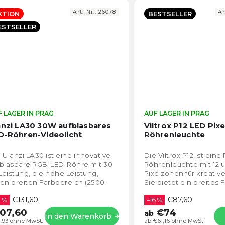
Art.-Nr.:
26078
Ar
KTION
BESTSELLER
ESTSELLER
 LAGER IN PRAG
Die
AUF LAGER IN PRAG
durchschnittliche
anzi LA30 30W aufblasbares
Viltrox P12 LED Pix
Produktbewertung
D-Röhren-Videolicht
Röhrenleuchte
ist
5,0
 Ulanzi LA30 ist eine innovative
Die Viltrox P12 ist ein
von
fblasbare RGB-LED-Röhre mit 30
Röhrenleuchte mit 12
5
eistung, die hohe Leistung,
Pixelzonen für kreative
Sternen.
en breiten Farbbereich (2500–
Sie bietet ein breites
00K) und maximale Mobilität
mit präziser Einstellung
€131,60
€87,60
biniert....
8 %
–16 %
07,60
€74
ab
In den Warenkorb
,93 ohne MwSt.
ab €61,16 ohne MwSt.