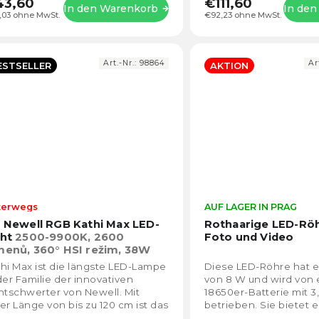
43,60
€111,60
In den Warenkorb
In de
,03 ohne MwSt.
€92,23 ohne MwSt.
Art.-Nr.:
98864
Ar
ESTSELLER
AKTION
terwegs
Die
AUF LAGER IN PRAG
durchschnittliche
x Newell RGB Kathi Max LED-
Rothaarige LED-Röh
Produktbewertung
cht
2500-9900K, 2600
Foto und Video
ist
menů, 360° HSI režim, 38W
4,5
hi Max ist die längste LED-Lampe
Diese LED-Röhre hat e
von
der Familie der innovativen
von 8 W und wird von 
5
htschwerter von Newell. Mit
18650er-Batterie mit 3
Sternen.
er Länge von bis zu 120 cm ist das
betrieben. Sie bietet 
ät ideal für die Arbeit an Ihren
einstellbaren