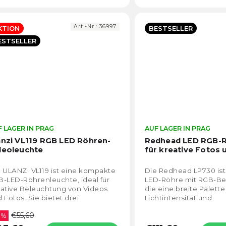
Art.-Nr.:
36997
KTION
BESTSELLER
ESTSELLER
 LAGER IN PRAG
Die
AUF LAGER IN PRAG
durchschnittliche
anzi VL119 RGB LED Röhren-
Redhead LED RGB-
Produktbewertung
deoleuchte
für kreative Fotos 
ist
4,6
 ULANZI VL119 ist eine kompakte
Die Redhead LP730 ist
von
-LED-Röhrenleuchte, ideal für
LED-Röhre mit RGB-Be
5
ative Beleuchtung von Videos
die eine breite Palette
Sternen.
 Fotos. Sie bietet drei
Lichtintensität und
leuchtungsmodi – RGB, CCT
Farbtemperatursteuer
€55,60
00K–9000K) und...
 %
2500K bis 9900K bietet. 