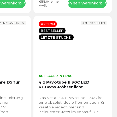
€155,04 ohne
n Warenkorb
In den Warenkorb
MwSt.
t.-Nr.:
35020/1 S
Art.-Nr.:
98889
AKTION
BESTSELLER
LETZTE STÜCKE!
Die
AUF LAGER IN PRAG
Die
durchschnittliche
durch
re D5 für
4 x Pavotube II 30C LED
Produktbewertung
Prod
RGBWW-Röhrenlicht
ist
ist
4,8
4,7
ine Leistung
Das Set aus 4 x Pavotube II 30C ist
von
von
einer
eine absolut ideale Kombination für
5
5
,7 V
kreative Videofilmer und
Sternen.
Stern
einen
Beleuchter. Jetzt im Verkauf. Die
Türen der Kreativität werden sich