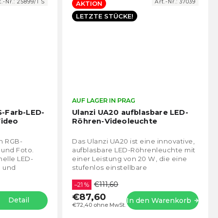
t.-Nr.:
25899/1 S
Art.-Nr.:
37039
AKTION
LETZTE STÜCKE!
Die
AUF LAGER IN PRAG
Die
durchschnittliche
durch
S-Farb-LED-
Ulanzi UA20 aufblasbare LED-
Produktbewertung
Prod
Video
Röhren-Videoleuchte
ist
ist
4,5
4,8
in RGB-
Das Ulanzi UA20 ist eine innovative,
von
von
 und Foto.
aufblasbare LED-Röhrenleuchte mit
5
5
nelle LED-
einer Leistung von 20 W, die eine
Sternen.
Stern
n und
stufenlos einstellbare
i 0,3m und
Farbtemperatur von 2700 K bis 6500
€111,60
ekte.
K und eine...
–21 %
€87,60
Detail
In den Warenkorb
€72,40 ohne MwSt.