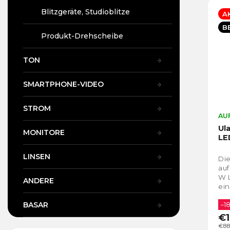
Blitzgeräte, Studioblitze
A
B
Produkt-Drehscheibe
TON
SMARTPHONE-VIDEO
STROM
AUF
Ul
MONITORE
LE
LINSEN
Die
au
W L
ANDERE
ein
100
BASAR
kom
–1
€1
€88