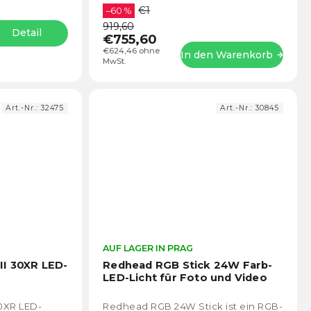
€1
h von 2500-
mit der...
–60 %
919,60
Detail
€755,60
€624,46 ohne
In den Warenkorb
MwSt.
Art.-Nr.:
32475
Art.-Nr.:
30845
Die
AUF LAGER IN PRAG
Die
durchschnittliche
durch
I 30XR LED-
Redhead RGB Stick 24W Farb-
Produktbewertung
Prod
LED-Licht für Foto und Video
ist
ist
5,0
4,8
0XR LED-
Redhead RGB 24W Stick ist ein RGB-