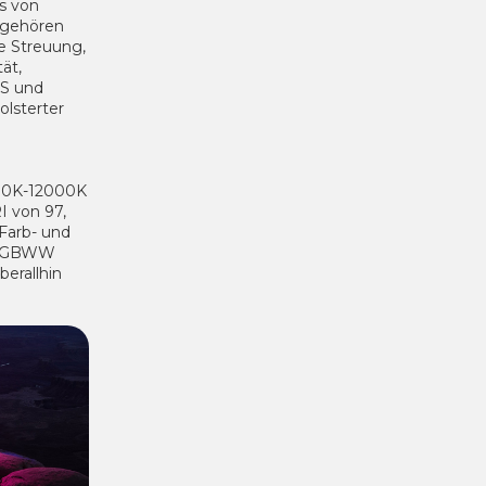
s von
 gehören
re Streuung,
ät,
OS und
lsterter
700K-12000K
I von 97,
Farb- und
' RGBWW
berallhin