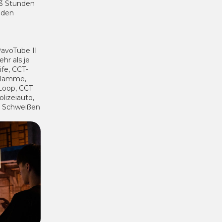
 3 Stunden
 den
PavoTube II
hr als je
ife, CCT-
 Flamme,
Loop, CCT
lizeiauto,
nd Schweißen