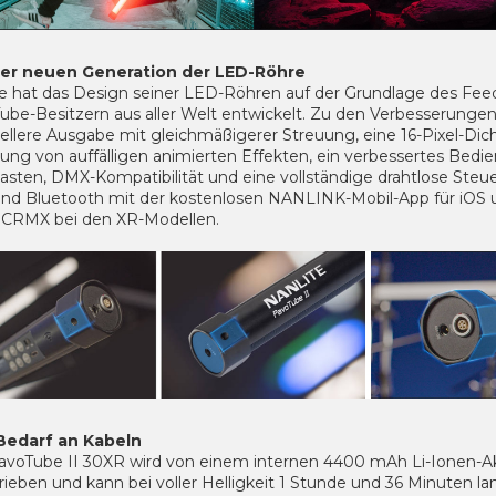
er neuen Generation der LED-Röhre
te hat das Design seiner LED-Röhren auf der Grundlage des Fe
ube-Besitzern aus aller Welt entwickelt. Zu den Verbesserunge
ellere Ausgabe mit gleichmäßigerer Streuung, eine 16-Pixel-Dich
lung von auffälligen animierten Effekten, ein verbessertes Bedie
tasten, DMX-Kompatibilität und eine vollständige drahtlose Steu
und Bluetooth mit der kostenlosen NANLINK-Mobil-App für iOS 
 CRMX bei den XR-Modellen.
Bedarf an Kabeln
avoTube II 30XR wird von einem internen 4400 mAh Li-Ionen-A
ieben und kann bei voller Helligkeit 1 Stunde und 36 Minuten l