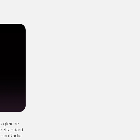
s gleiche
e Standard-
umenRadio