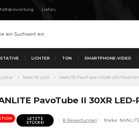
häftsbewertung
Lieferung nach DE und AT
STATIVE
LICHTER
TON
SMARTPHONE-VIDEO
Lichter
NANLITE Licht
NANLITE PavoTube II 30XR LED-Pixelrö
ANLITE PavoTube II 30XR LED
KTION
LETZTE
Die
8 Bewertungen
Marke:
NANLIT
STÜCKE!
durchschnittliche
Produktbewertung
ist