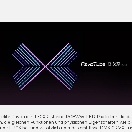
anlite PavoTube II 30XR ist eine RGBWW-LED-Pixelröhre, die da
n, die gleichen Funktionen und physischen Eigenschaften wie di
ube II 30X hat und zusätzlich über das drahtlose DMX CRMX L