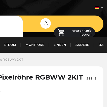
Login
Warenkorb
leeren
STROM
MONITORE
LINSEN
ANDERE
BAS
hre RGBWW 2KIT
-Pixelröhre RGBWW 2KIT
98849
E