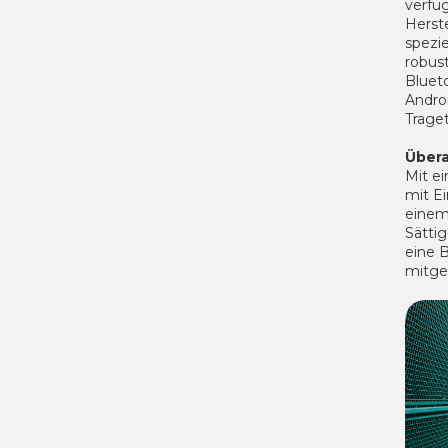
verfü
Herst
spezie
robus
Bluet
Andro
Trage
Übera
Mit e
mit E
einem
Sätti
eine B
mitg