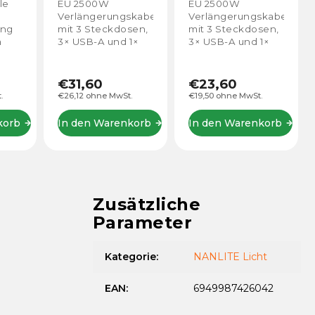
Steckdose, 3x
Steckdose, 3x
le
EU 2500W
EU 2500W
USB-A, 1x USB-C
USB-A, 1x USB-C
Verlängerungskabel
Verlängerungskabel
(10 m)
(5 m)
ung
mit 3 Steckdosen,
mit 3 Steckdosen,
m
3× USB-A und 1×
3× USB-A und 1×
und
USB-C. Praktische
USB-C. Praktische
 Für
Stromversorgung
Stromversorgung
und gleichzeitiges
und gleichzeitiges
€31,60
€23,60
e
Aufladen mehrerer
Aufladen mehrerer
.
€26,12 ohne MwSt.
€19,50 ohne MwSt.
Geräte zu Hause,
Geräte zu Hause,
im Büro oder am...
im Büro oder am...
korb
In den Warenkorb
In den Warenkorb
Zusätzliche
Parameter
Kategorie
:
NANLITE Licht
EAN
:
6949987426042