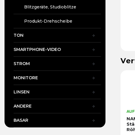
Blitzgeräte, Studioblitze
Produkt-Drehscheibe
TON
SMARTPHONE-VIDEO
Ver
STROM
MONITORE
LINSEN
ANDERE
AUF
NA
BASAR
Stä
Rö