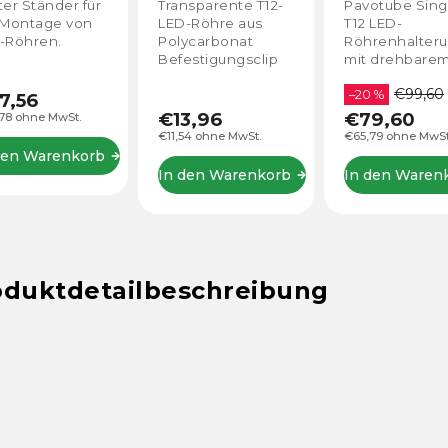
Kugelgelenk
ter Ständer für
Transparente T12-
Pavotube Sing
 Montage von
LED-Röhre aus
T12 LED-
-Röhren.
Polycarbonat
Röhrenhalter
Befestigungsclip
mit drehbare
mit 5/8-Zoll-Baby-
Kugelgelenk 
€99,60
Pin
5/8in Baby Pin.
–20 %
7,56
die Aufnahme
€13,96
€79,60
78 ohne MwSt.
eines Pavotub
€11,54 ohne MwSt.
€65,79 ohne MwSt
15C oder 30C
den Warenkorb
ausgelegt.
In den Warenkorb
In den Waren
oduktdetailbeschreibung