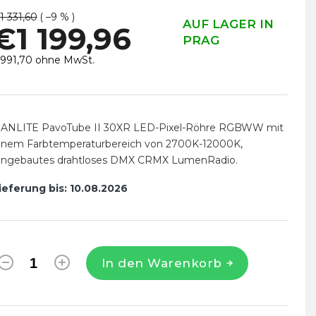
1 331,60
( –9 % )
AUF LAGER IN
€1 199,96
PRAG
991,70 ohne MwSt.
erkaufspreis:
ANLITE PavoTube II 30XR LED-Pixel-Röhre RGBWW
mit
inem Farbtemperaturbereich von 2700K-12000K,
ingebautes drahtloses DMX CRMX LumenRadio.
ieferung bis:
10.08.2026
In den Warenkorb