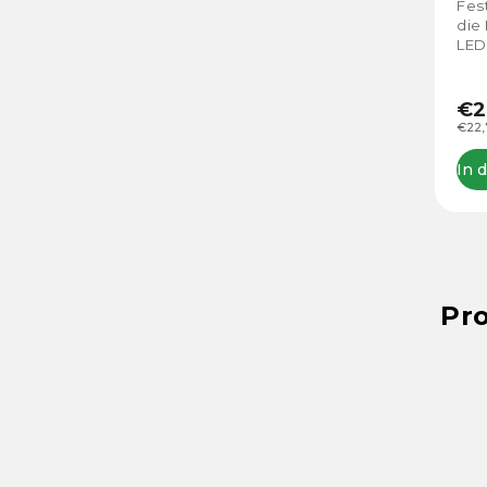
Fes
die
LED
€2
€22,
In 
Pr