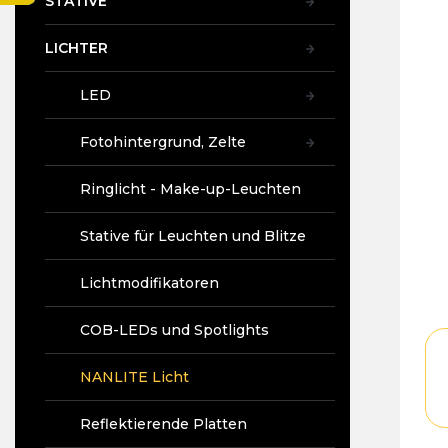
STATIVE
t
e
LICHTER
LED
Fotohintergrund, Zelte
Ringlicht - Make-up-Leuchten
Stative für Leuchten und Blitze
Lichtmodifikatoren
COB-LEDs und Spotlights
NANLITE Licht
Reflektierende Platten