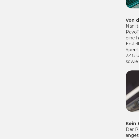
Von d
Nanli
PavoT
eine h
Erstel
Sperr
2.4G 
sowie
Kein 
Der P
angetr