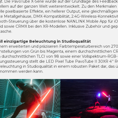
gt. Die PavoTube X-Serie wurde auf der Grundlage des Feedback
ellern auf der ganzen Welt weiterentwickelt. Zu den Merkmalen
lle pixelbasierte Effekte, ein hellerer Output, eine gleichmäßige
te Metallgehäuse, DMX-Kompatibilität, 2.4G-Wireless-Konnektivit
ooth-Steuerung über die kostenlose NANLINK Mobile App für i
id sowie CRMX bei den XR-Modellen. Inklusive Zubehör und gepo
tasche.
ll einzigartige Beleuchtung in Studioqualität
inem erweiterten und präziseren Farbtemperaturbereich von 2
instellungen von Grün bis Magenta, einem durchschnittlichen CR
 durchschnittlichen TLCI von 98 sowie einer Vollspektrum-RGB-
gungssteuerung stellt die LED Pixel Tube PavoTube II 30XR 4'
eleuchtung in Studioqualität in einem robusten Paket dar, das ü
enommen werden kann.