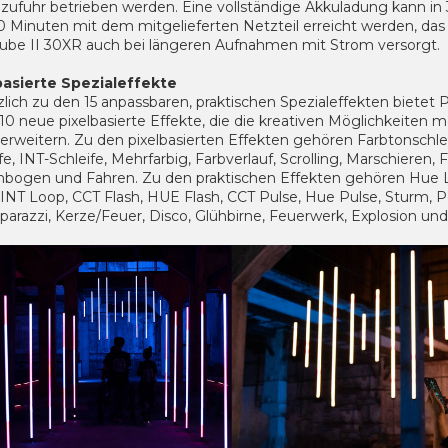
zufuhr betrieben werden. Eine vollständige Akkuladung kann in
0 Minuten mit dem mitgelieferten Netzteil erreicht werden, das
ube II 30XR auch bei längeren Aufnahmen mit Strom versorgt.
basierte Spezialeffekte
lich zu den 15 anpassbaren, praktischen Spezialeffekten bietet 
0 neue pixelbasierte Effekte, die die kreativen Möglichkeiten me
erweitern. Zu den pixelbasierten Effekten gehören Farbtonschle
fe, INT-Schleife, Mehrfarbig, Farbverlauf, Scrolling, Marschieren,
bogen und Fahren. Zu den praktischen Effekten gehören Hue 
INT Loop, CCT Flash, HUE Flash, CCT Pulse, Hue Pulse, Sturm, Po
parazzi, Kerze/Feuer, Disco, Glühbirne, Feuerwerk, Explosion u