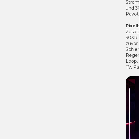
Strom
und 3
Pavot
Pixel
Zusätz
30XR 1
zuvor 
Schlei
Regen
Loop, 
TV, Pa