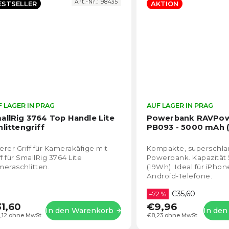
Art.-Nr.:
98435
ESTSELLER
AKTION
 LAGER IN PRAG
Die
AUF LAGER IN PRAG
durchschnittliche
allRig 3764 Top Handle Lite
Powerbank RAVPow
Produktbewertung
hlittengriff
PB093 - 5000 mAh 
ist
4,8
rer Griff für Kamerakäfige mit
Kompakte, superschl
von
ff für SmallRig 3764 Lite
Powerbank. Kapazitä
5
eraschlitten.
(19Wh). Ideal für iPho
Sternen.
Android-Telefone.
€35,60
–72 %
1,60
€9,96
In den Warenkorb
In de
,12 ohne MwSt.
€8,23 ohne MwSt.