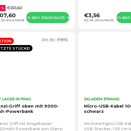
rwendung von USB-C.Batterie für
€131,60
chten der Marke...
8 %
07,60
€3,56
In den Warenkorb
In de
,93 ohne MwSt.
€2,94 ohne MwSt.
Art.-Nr.:
97876
KTION
ETZTE STÜCKE!
 LAGER IN PRAG
Die
SKLADEM (PRAHA)
durchschnittliche
anzi-Griff oben mit 9000-
Micro-USB-Kabel 1
Produktbewertung
h-Powerbank
schwarz
ist
4,3
rer Griff mit eingebauter
Hochwertiges USB-Kab
von
000mAh Powerbank von Ulanzi.
USB-Stecker, 100 cm l