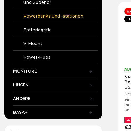
und Zubehör
A
Powerbanks und -stationen
L
Batteriegriffe
V-Mount
Power-Hubs
AUF
MONITORE
Ne
Po
LINSEN
US
New
ANDERE
ei
ein
bis
BASAR
ei
Unt
–4
€