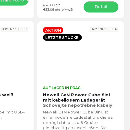
Verkaufspreis:
€40 / 1 St
Detail
€33,06 ohne MwSt.
Art.-Nr.:
18068
Art.-Nr.:
25504
AKTION
LETZTE STÜCKE!
Die
AUF LAGER IN PRAG
Die
durchschnittliche
durch
m weiß
Newell GaN Power Cube 8in1
Produktbewertung
Prod
mit kabellosem Ladegerät
ist
ist
Schovejte nepotřebné kabely
5,0
5,0
do sítě
el mit USB-
Newell GaN Power Cube 8in1 ist
von
von
.
eine moderne Ladestation, die es
5
5
ermöglicht, bis zu 8 Geräte
Sternen.
Stern
gleichzeitig anzuschließen. Sie