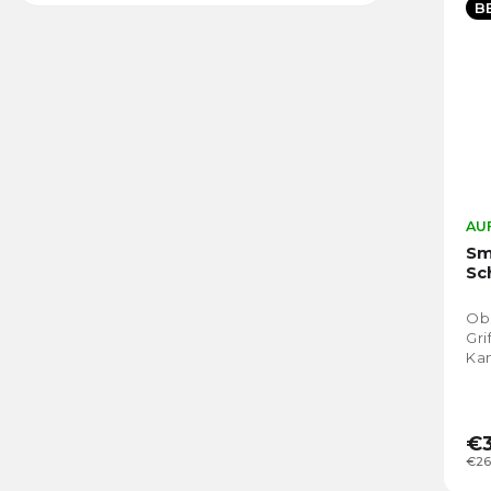
B
AUF
Sm
Sc
Obe
Gri
Kam
€3
€26