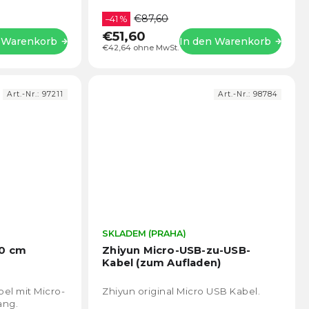
bietet vier Steckdosen, USB-A- und
€87,60
USB-C-Anschlüsse...
–41 %
€51,60
n Warenkorb
In den Warenkorb
€42,64 ohne MwSt.
Art.-Nr.:
97211
Art.-Nr.:
98784
Die
SKLADEM (PRAHA)
Die
durchschnittliche
durch
00 cm
Zhiyun Micro-USB-zu-USB-
Produktbewertung
Prod
Kabel (zum Aufladen)
ist
ist
5,0
5,0
el mit Micro-
Zhiyun original Micro USB Kabel.
von
von
ang.