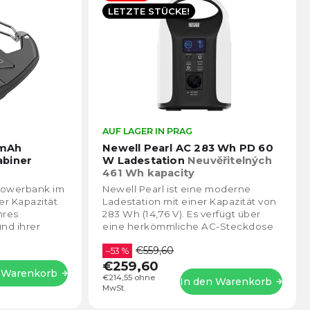
LETZTE STÜCKE!
Die
AUF LAGER IN PRAG
Die
durchschnittliche
durch
0mAh
Newell Pearl AC 283 Wh PD 60
Produktbewertung
Prod
abiner
W Ladestation
Neuvěřitelných
ist
ist
461 Wh kapacity
5,0
4,9
 Powerbank im
Newell Pearl ist eine moderne
von
von
er Kapazität
Ladestation mit einer Kapazität von
5
5
hres
283 Wh (14,76 V). Es verfügt über
Sternen.
Stern
und ihrer
eine herkömmliche AC-Steckdose
gen können
(bis zu 300 W), einen USB-C-
€559,60
.
Anschluss mit PD,...
–53 %
€259,60
n Warenkorb
€214,55 ohne
In den Warenkorb
MwSt.