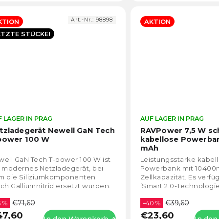
Art.-Nr.:
98898
KTION
AKTION
ETZTE STÜCKE!
 LAGER IN PRAG
Die
AUF LAGER IN PRAG
durchschnittliche
tzladegerät Newell GaN Tech
RAVPower 7,5 W sc
Produktbewertung
power 100 W
kabellose Powerba
ist
mAh
4,5
ell GaN Tech T-power 100 W ist
Leistungsstarke kabel
von
 modernes Netzladegerät, bei
Powerbank mit 1040
5
m die Siliziumkomponenten
Zellkapazität. Es verfü
Sternen.
ch Galliumnitrid ersetzt wurden.
iSmart 2.0-Technologi
it ist es kleiner, schneller und
USB-Anschluss für die
€71,60
€39,60
izienter...
3 %
Stromversorgung des 
–40 %
47,60
€23,60
In den Warenkorb
In de