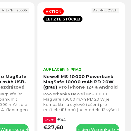
Art.-Nr.:
25506
Art.-Nr.:
25531
AKTION
LETZTE STÜCKE!
Die
AUF LAGER IN PRAG
Die
durchschnittliche
durch
ro MagSafe
Newell MS-10000 Powerbank
Produktbewertung
Prod
0 mAh USB-
MagSafe 10000 mAh PD 20W
ist
ist
ezdrátové
(grau)
Pro iPhone 12+ a Android
5,0
5,0
s USB-C, vhodná i pro
agSafe ist
Powerbanka Newell MS-10000
von
sluchátka, čtečky a další
von
bank mit
MagSafe 10000 mAh PD 20 W je
zařízení
5
5
.000 mAh, die
kompaktní a stylové řešení pro
Sternen.
Stern
ge Aufladungen
majitele iPhonů (od modelu 12 výše) i
möglicht.
dalších zařízení s USB-C. Nabízí
€44
bezdrátové nabíjení...
–37 %
€27,60
n Warenkorb
In den Warenkorb