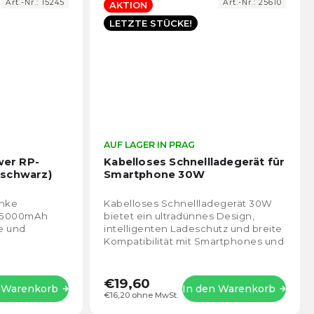
Art.-Nr.:
15245
Art.-Nr.:
25610
AKTION
LETZTE STÜCKE!
Die
AUF LAGER IN PRAG
Die
durchschnittliche
durch
er RP-
Kabelloses Schnellladegerät für
Produktbewertung
Prod
(schwarz)
Smartphone 30W
ist
ist
4,5
4,0
anke
Kabelloses Schnellladegerät 30W
von
von
t 5000mAh
bietet ein ultradünnes Design,
5
5
ne und
intelligenten Ladeschutz und breite
Sternen.
Stern
Kompatibilität mit Smartphones und
anderen Geräten, die kabelloses
Laden...
€19,60
n Warenkorb
In den Warenkorb
€16,20 ohne MwSt.