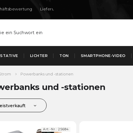
häftsbewertung
Lieferung nach DE und AT
STATIVE
LICHTER
TON
SMARTPHONE-VIDEO
Strom
Powerbanks und -stationen
werbanks und -stationen
eistverkauft
ünstigste
euerste
Art.-Nr.:
25684