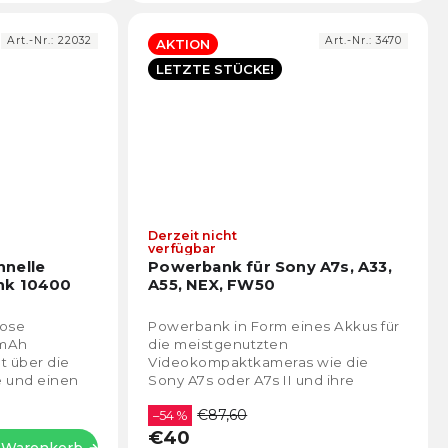
Art.-Nr.:
22032
Art.-Nr.:
3470
AKTION
LETZTE STÜCKE!
Derzeit nicht
Die
Die
verfügbar
durchschnittliche
durch
hnelle
Powerbank für Sony A7s, A33,
Produktbewertung
Prod
nk 10400
A55, NEX, FW50
ist
ist
4,8
4,7
lose
Powerbank in Form eines Akkus für
von
von
0mAh
die meistgenutzten
5
5
gt über die
Videokompaktkameras wie die
Sternen.
Stern
e und einen
Sony A7s oder A7s II und ihre
"verwandten" Gehäuse. Mit der
€87,60
Geräts.
FW50 Powerbank können Sie Ihr
–54 %
€40
Gerät...
n Warenkorb