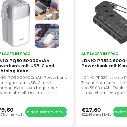
lphabetisch
 LAGER IN PRAG
Die
AUF LAGER IN PRAG
durchschnittliche
NIO PQ50 50000mAh
LDNIO PR522 500
Produktbewertung
werbank mit USB-C und
Powerbank mit Kar
ist
ghtning Kabel
5,0
NIO PQ50 50000mAh Powerbank
LDNIO PR522 ist eine
von
 integriertem USB-C- und
Taschenformat mit ein
5
ghtning-Kabel zum bequemen
von 5000 mAh. Dank i
Sternen.
laden überall. Unterstützt
ultraleichten Designs 
nellladung bis zu 22,5 W (PD,
kompakten Abmessun
, hohe Kapazität von...
Sie sie immer bei sich..
79,60
€27,60
In den Warenkorb
In de
,79 ohne MwSt.
€22,81 ohne MwSt.