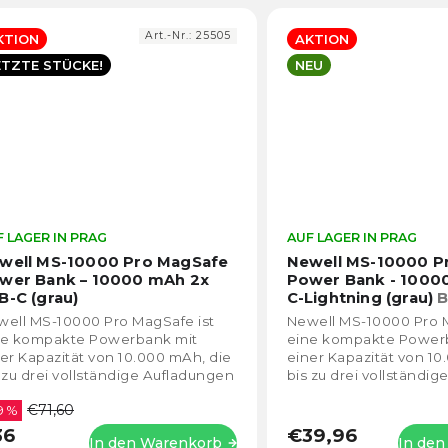
Art.-Nr.:
25505
KTION
AKTION
ETZTE STÜCKE!
NEU
 LAGER IN PRAG
Die
AUF LAGER IN PRAG
durchschnittliche
well MS-10000 Pro MagSafe
Newell MS-10000 P
Produktbewertung
wer Bank – 10000 mAh 2x
Power Bank - 1000
ist
B-C (grau)
C-Lightning (grau)
B
5,0
nabíjení, stojánek
ell MS-10000 Pro MagSafe ist
Newell MS-10000 Pro M
von
ne kompakte Powerbank mit
eine kompakte Power
5
er Kapazität von 10.000 mAh, die
einer Kapazität von 10
Sternen.
 zu drei vollständige Aufladungen
bis zu drei vollständi
nes Smartphones ermöglicht.
eines Smartphones er
€71,60
erstützt...
9 %
Unterstützt...
36
€39,96
In den Warenkorb
In de