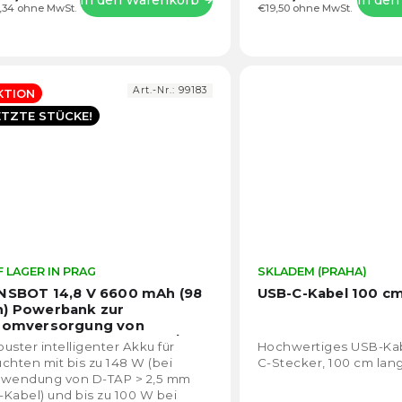
,34 ohne MwSt.
€19,50 ohne MwSt.
Art.-Nr.:
99183
KTION
ETZTE STÜCKE!
 LAGER IN PRAG
Die
SKLADEM (PRAHA)
durchschnittliche
NSBOT 14,8 V 6600 mAh (98
USB-C-Kabel 100 c
Produktbewertung
) Powerbank zur
ist
romversorgung von
5,0
uchten der Serien GL60 /
uster intelligenter Akku für
Hochwertiges USB-Kab
100x / GL60RGB und anderen
von
chten mit bis zu 148 W (bei
C-Stecker, 100 cm lang
5
rwendung von D-TAP > 2,5 mm
Sternen.
Kabel) und bis zu 100 W bei