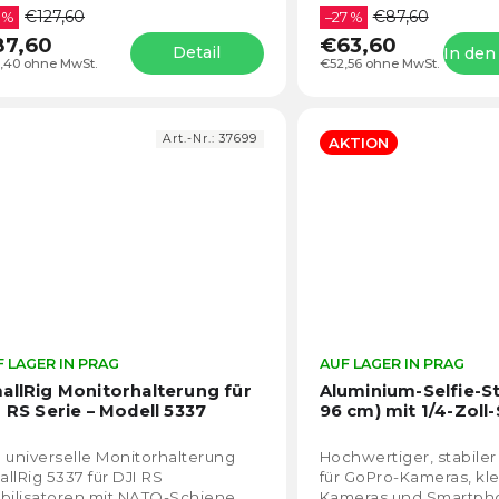
€127,60
€87,60
 %
hohen Tragfähigkeit...
–27 %
87,60
€63,60
Detail
In de
,40 ohne MwSt.
€52,56 ohne MwSt.
Art.-Nr.:
37699
AKTION
 LAGER IN PRAG
Die
AUF LAGER IN PRAG
durchschnittliche
allRig Monitorhalterung für
Aluminium-Selfie-St
Produktbewertung
I RS Serie – Modell 5337
96 cm) mit 1/4-Zoll
ist
5,0
 universelle Monitorhalterung
Hochwertiger, stabiler 
von
llRig 5337 für DJI RS
für GoPro-Kameras, kl
5
bilisatoren mit NATO-Schiene.
Kameras und Smartpho