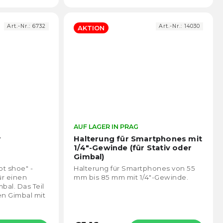
Art.-Nr.:
6732
Art.-Nr.:
14030
AKTION
Die
AUF LAGER IN PRAG
Die
durchschnittliche
durch
r
Halterung für Smartphones mit
Produktbewertung
Prod
1/4"-Gewinde (für Stativ oder
ist
ist
Gimbal)
4,6
4,5
Hot shoe" -
Halterung für Smartphones von 55
von
von
ür einen
mm bis 85 mm mit 1/4"-Gewinde.
5
5
bal. Das Teil
Sternen.
Stern
n Gimbal mit
krofon,