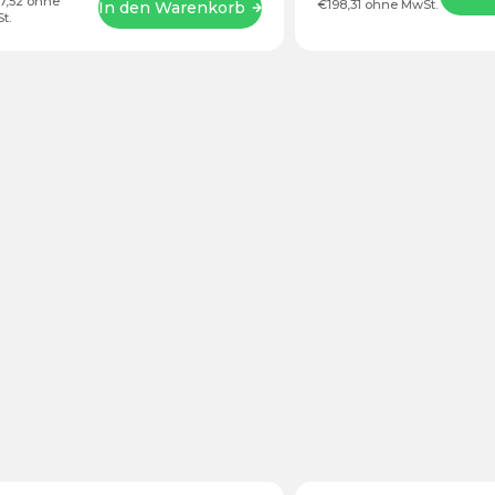
7,52 ohne
€198,31 ohne MwSt.
In den Warenkorb
t.