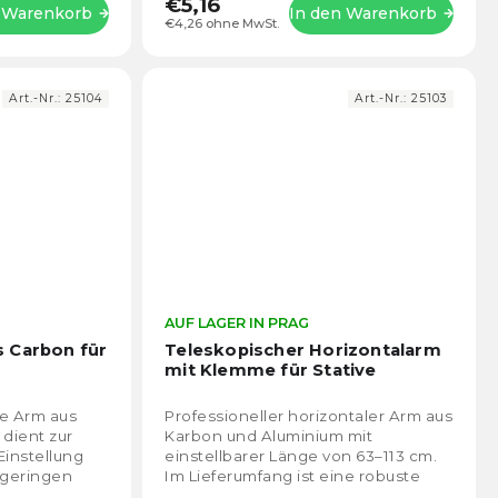
€5,16
n Warenkorb
In den Warenkorb
€4,26 ohne MwSt.
Art.-Nr.:
25104
Art.-Nr.:
25103
Die
AUF LAGER IN PRAG
Die
durchschnittliche
durch
 Carbon für
Teleskopischer Horizontalarm
Produktbewertung
Prod
mit Klemme für Stative
ist
ist
5,0
5,0
te Arm aus
Professioneller horizontaler Arm aus
von
von
dient zur
Karbon und Aluminium mit
5
5
Einstellung
einstellbarer Länge von 63–113 cm.
Sternen.
Stern
 geringen
Im Lieferumfang ist eine robuste
und der
Klemme mit Gewinden zur