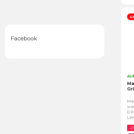
A
Facebook
AUF
Ma
Gr
Mag
wie
DJI
Len
ein
–21