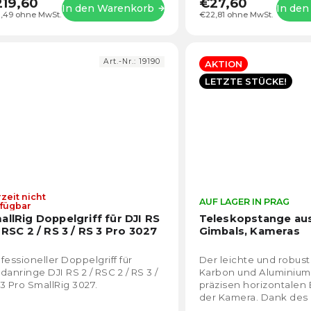
19,60
€27,60
In den Warenkorb
In de
1,49 ohne MwSt.
€22,81 ohne MwSt.
Art.-Nr.:
19190
AKTION
LETZTE STÜCKE!
zeit nicht
Die
AUF LAGER IN PRAG
fügbar
durchschnittliche
allRig Doppelgriff für DJI RS
Teleskopstange aus
Produktbewertung
/ RSC 2 / RS 3 / RS 3 Pro 3027
Gimbals, Kameras
ist
5,0
fessioneller Doppelgriff für
Der leichte und robus
von
danringe DJI RS 2 / RSC 2 / RS 3 /
Karbon und Aluminium 
5
3 Pro SmallRig 3027.
präzisen horizontalen 
Sternen.
der Kamera. Dank des
Gewichts von 0,44 kg 