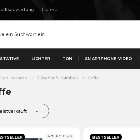
häftsbewertung
Lieferung nach DE und AT
STATIVE
LICHTER
TON
SMARTPHONE-VIDEO
Stabilisatoren
Zubehör für Gimbals
Griffe
ffe
eistverkauft
ünstigste
euerste
Art.-Nr.:
6570
ESTSELLER
BESTSELLER