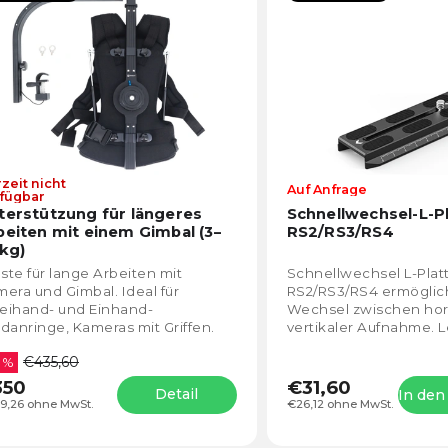
lphabetisch
zeit nicht
Die
Auf Anfrage
fügbar
durchschnittliche
terstützung für längeres
Schnellwechsel-L-Pl
Produktbewertung
beiten mit einem Gimbal (3–
RS2/RS3/RS4
ist
 kg)
4,5
te für lange Arbeiten mit
Schnellwechsel L-Platt
von
era und Gimbal. Ideal für
RS2/RS3/RS4 ermöglic
5
eihand- und Einhand-
Wechsel zwischen hor
Sternen.
danringe, Kameras mit Griffen.
vertikaler Aufnahme. L
samtbelastbarkeit zwischen 3-18
Aluminiumkonstruktion
€435,60
 Easy...
9 %
Einstellung und...
350
€31,60
Detail
In de
9,26 ohne MwSt.
€26,12 ohne MwSt.