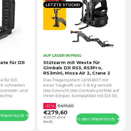
LETZTE STÜCKE!
Die
AUF LAGER IN PRAG
Die
durchschnittliche
durch
ate für DJI
Stützarm mit Weste für
Produktbewertung
Prod
Gimbals DJI RS3, RS3Pro,
ist
ist
RS3mini, Moza Air 2, Crane 2
5,0
4,4
e für DJI
Das Trägersystem LENSBOT mit
von
von
ht schnellen
einer Tragkraft von 3-8 kg verteilt
5
5
izontaler und
das Gewicht des Gimbals perfekt auf
Sternen.
Stern
eichte
Ihren Körper. Kompatibel mit DJI RS
, präzise
3, DJI RS 3 PRO und RS 3 mini, Moza
€419,60
Air...
–33 %
€279,60
n Warenkorb
€231,07 ohne
In den Warenkorb
MwSt.