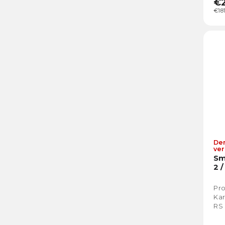
€2
€18
Der
ver
Sm
2 
Pro
Kar
RS 