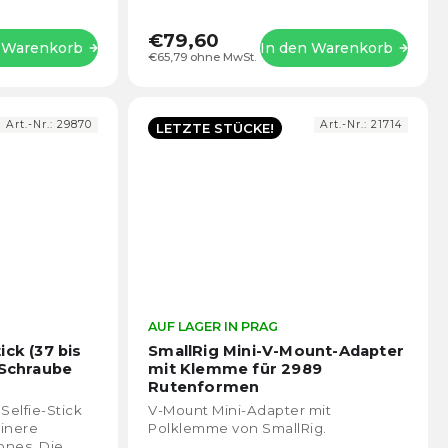
einfachen Befestigung...
€79,60
n Warenkorb
In den Warenkorb
€65,79 ohne MwSt.
Art.-Nr.:
29870
Art.-Nr.:
21714
LETZTE STÜCKE!
Die
AUF LAGER IN PRAG
Die
durchschnittliche
durch
ick (37 bis
SmallRig Mini-V-Mount-Adapter
Produktbewertung
Prod
-Schraube
mit Klemme für 2989
ist
ist
Rutenformen
5,0
5,0
Selfie-Stick
V-Mount Mini-Adapter mit
von
von
einere
Polklemme von SmallRig.
5
5
nes. Die