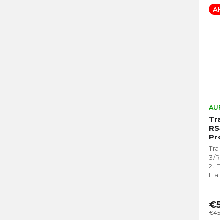
A
AUF
Tr
RS
Pr
Tra
3/R
2. 
Hal
Erw
€5
€45