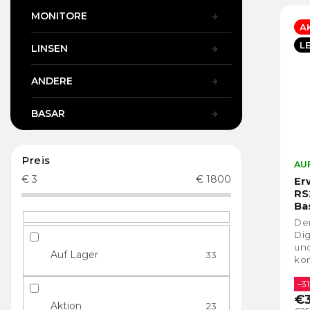
MONITORE
A
L
LINSEN
ANDERE
BASAR
Preis
AUF
€
3
€
1800
Er
RS
Ba
De
Dig
und
Auf Lager
33
kon
je
St
–31
€3
für.
Aktion
23