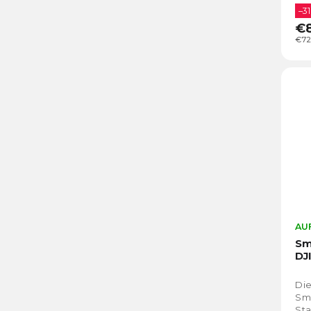
–31
€
€72
AUF
Sm
DJ
Die
Sma
Sta