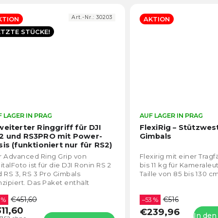
Art.-Nr.:
30203
KTION
AKTION
ETZTE STÜCKE!
 LAGER IN PRAG
Die
AUF LAGER IN PRAG
durchschnittliche
weiterter Ringgriff für DJI
FlexiRig – Stützwes
Produktbewertung
2 und RS3PRO mit Power-
Gimbals
ist
sis (funktioniert nur für RS2)
4,2
r Advanced Ring Grip von
Flexirig mit einer Trag
von
italFoto ist für die DJI Ronin RS 2
bis 11 kg für Kameraleu
5
 RS 3, RS 3 Pro Gimbals
Taille von 85 bis 130 cm
Sternen.
zipiert. Das Paket enthält
doch auch einen
€451,60
€516
romversorgungssockel, der nur
 %
–53 %
11,60
..
€239,96
In de