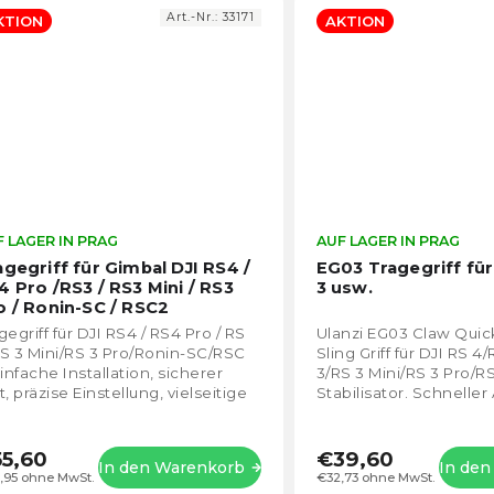
Art.-Nr.:
33171
KTION
AKTION
 LAGER IN PRAG
Die
AUF LAGER IN PRAG
durchschnittliche
agegriff für Gimbal DJI RS4 /
EG03 Tragegriff für
Produktbewertung
4 Pro /RS3 / RS3 Mini / RS3
3 usw.
ist
o / Ronin-SC / RSC2
5,0
gegriff für DJI RS4 / RS4 Pro / RS
Ulanzi EG03 Claw Quic
von
S 3 Mini/RS 3 Pro/Ronin-SC/RSC
Sling Griff für DJI RS 4
5
Einfache Installation, sicherer
3/RS 3 Mini/RS 3 Pro/RS
Sternen.
t, präzise Einstellung, vielseitige
Stabilisator. Schneller
eiterung und praktisches...
NATO-Schnalle. Einfa
zwischen...
5,60
€39,60
In den Warenkorb
In de
,95 ohne MwSt.
€32,73 ohne MwSt.