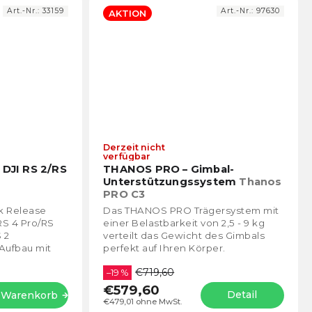
Art.-Nr.:
33159
Art.-Nr.:
97630
AKTION
Derzeit nicht
Die
Die
verfügbar
durchschnittliche
durch
 DJI RS 2/RS
THANOS PRO – Gimbal-
Produktbewertung
Prod
Unterstützungssystem
Thanos
ist
ist
PRO C3
5,0
4,4
k Release
Das THANOS PRO Trägersystem mit
von
von
/RS 4 Pro/RS
einer Belastbarkeit von 2,5 - 9 kg
5
5
 2
verteilt das Gewicht des Gimbals
Sternen.
Stern
 Aufbau mit
perfekt auf Ihren Körper.
cher Wechsel
€719,60
–19 %
€579,60
Detail
n Warenkorb
€479,01 ohne MwSt.