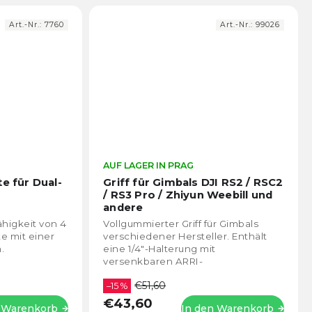
Art.-Nr.:
7760
Art.-Nr.:
99026
Die
AUF LAGER IN PRAG
Die
durchschnittliche
durch
te für Dual-
Griff für Gimbals DJI RS2 / RSC2
Produktbewertung
Prod
/ RS3 Pro / Zhiyun Weebill und
ist
ist
andere
4,8
5,0
fähigkeit von 4
Vollgummierter Griff für Gimbals
von
von
te mit einer
verschiedener Hersteller. Enthält
5
5
.
eine 1/4"-Halterung mit
Sternen.
Stern
versenkbaren ARRI-
Lokalisierungsstiften. Universelle
€51,60
Lösung, kann durch Reduktion
–15 %
auch...
€43,60
n Warenkorb
In den Warenkorb