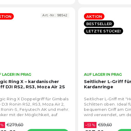
Art.-Nr.:
98542
KTION
AKTION
BESTSELLER
LETZTE STÜCKE!
 LAGER IN PRAG
Die
AUF LAGER IN PRAG
durchschnittliche
gic Ring X – kardanischer
Seitlicher L-Griff fü
Produktbewertung
iff DJI RS2, RS3, Moza Air 2S
Kardanringe
ist
4,9
ic Ring X Doppelgriff für Gimbals
Seitlicher L-Griff mit "
von
 DJI Ronin RS2, RS3, Moza Air 2,
Schlitten oben. Ideal f
5
 Ronin-S, Feiyutech AK und mehr.
bequemen Griff am Gim
Sternen.
ker mit der Möglichkeit, auf
wird verwendet, um de
er ebenen Fläche zu stehen.
einer Lampe, einem Mi
€279,60
€59,60
 %
einem...
–53 %