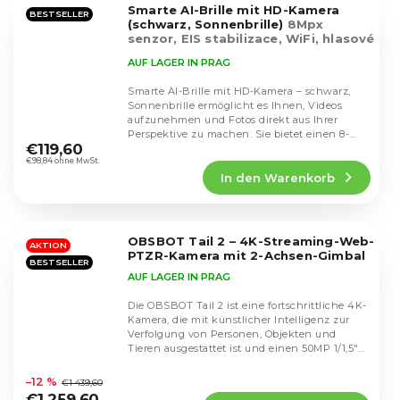
Smarte AI-Brille mit HD-Kamera
Sternen.
BESTSELLER
(schwarz, Sonnenbrille)
8Mpx
senzor, EIS stabilizace, WiFi, hlasové
ovládání, odolnost IP65
AUF LAGER IN PRAG
Smarte AI-Brille mit HD-Kamera – schwarz,
Sonnenbrille ermöglicht es Ihnen, Videos
aufzunehmen und Fotos direkt aus Ihrer
Die
Perspektive zu machen. Sie bietet einen 8-
durchschnittliche
€119,60
MP-Sensor,...
Produktbewertung
€98,84 ohne MwSt.
In den Warenkorb
ist
5,0
von
5
OBSBOT Tail 2 – 4K-Streaming-Web-
Sternen.
AKTION
PTZR-Kamera mit 2-Achsen-Gimbal
BESTSELLER
AUF LAGER IN PRAG
Die OBSBOT Tail 2 ist eine fortschrittliche 4K-
Kamera, die mit künstlicher Intelligenz zur
Verfolgung von Personen, Objekten und
Tieren ausgestattet ist und einen 50MP 1/1,5"...
Die
durchschnittliche
–12 %
€1 439,60
Produktbewertung
€1 259,60