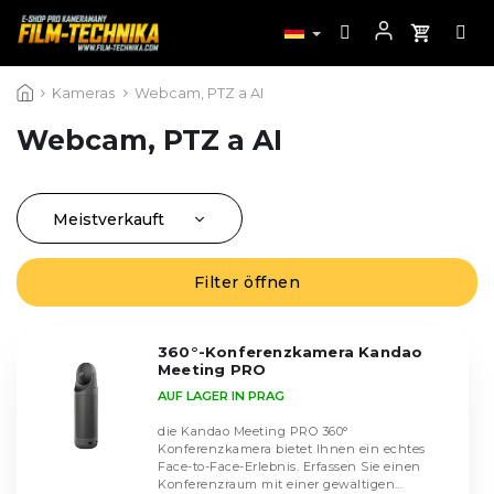
Zum
Kameras
Webcam, PTZ a AI
Inhalt
springen
Webcam, PTZ a AI
Meistverkauft
P
r
Günstigste
L
o
Filter öffnen
i
Teuerste
d
s
u
Alphabetisch
t
k
360°-Konferenzkamera Kandao
e
Meeting PRO
t
d
AUF LAGER IN PRAG
s
e
o
die Kandao Meeting PRO 360°
r
r
Konferenzkamera bietet Ihnen ein echtes
P
Face-to-Face-Erlebnis. Erfassen Sie einen
t
r
Konferenzraum mit einer gewaltigen