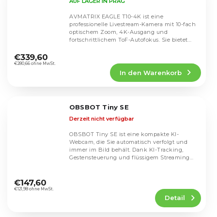
AUF LAGER IN PRAG
AVMATRIX EAGLE T10-4K ist eine
professionelle Livestream-Kamera mit 10-fach
optischem Zoom, 4K-Ausgang und
fortschrittlichem ToF-Autofokus. Sie bietet
Die
eine schnelle und präzise...
durchschnittliche
€339,60
Produktbewertung
€280,66 ohne MwSt.
In den Warenkorb
ist
5,0
von
5
OBSBOT Tiny SE
Sternen.
Derzeit nicht verfügbar
OBSBOT Tiny SE ist eine kompakte KI-
Webcam, die Sie automatisch verfolgt und
immer im Bild behält. Dank KI-Tracking,
Gestensteuerung und flüssigem Streaming
mit bis zu...
Die
durchschnittliche
€147,60
Produktbewertung
€121,98 ohne MwSt.
Detail
ist
5,0