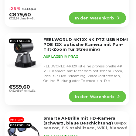
i
Die
Auflösung von 8000×3000 bei 30...
o
durchschnittliche
e
–26 %
€1 199,60
d
Produktbewertung
r
€879,60
u
In den Warenkorb
ist
€726,94 ohne MwSt.
u
k
4,5
n
von
t
g
5
e
FEELWORLD 4K12X 4K PTZ USB HDMI
Sternen.
BESTSELLER
POE 12X optische Kamera mit Pan-
Tilt-Zoom für Streaming
AUF LAGER IN PRAG
FEELWORLD 4K12X ist eine professionelle 4K
PTZ-Kamera mit 12-fachem optischem Zoom,
ideal für Live-Streaming, Videokonferenzen,
Die
Online-Bildung oder Telemedizin. Die
durchschnittliche
Kamera...
€559,60
Produktbewertung
€462,48 ohne MwSt.
In den Warenkorb
ist
5,0
von
5
Smarte AI-Brille mit HD-Kamera
Sternen.
AKTION
(schwarz, blaue Beschichtung)
8Mpx
BESTSELLER
senzor, EIS stabilizace, WiFi, hlasové
ovládání, odolnost IP65
AUF LAGER IN PRAG