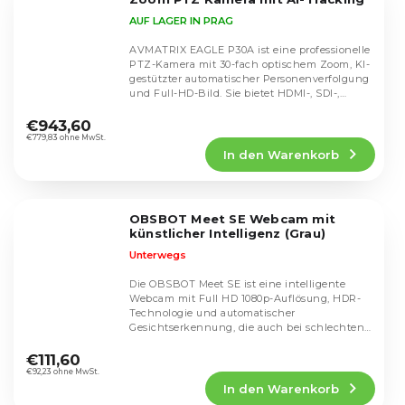
AUF LAGER IN PRAG
AVMATRIX EAGLE P30A ist eine professionelle
PTZ-Kamera mit 30-fach optischem Zoom, KI-
gestützter automatischer Personenverfolgung
und Full-HD-Bild. Sie bietet HDMI-, SDI-,
Die
USB-...
durchschnittliche
€943,60
Produktbewertung
€779,83 ohne MwSt.
In den Warenkorb
ist
5,0
von
5
OBSBOT Meet SE Webcam mit
Sternen.
künstlicher Intelligenz (Grau)
Unterwegs
Die OBSBOT Meet SE ist eine intelligente
Webcam mit Full HD 1080p-Auflösung, HDR-
Technologie und automatischer
Gesichtserkennung, die auch bei schlechten
Die
Lichtverhältnissen für...
durchschnittliche
€111,60
Produktbewertung
€92,23 ohne MwSt.
In den Warenkorb
ist