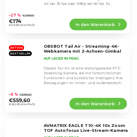
4K bei 30 fps oder 1080p bei 60 fps. Es
Die
verfügt...
durchschnittliche
–27 %
€239,60
Produktbewertung
€174
In den Warenkorb
ist
€143,80 ohne MwSt.
4,4
von
5
OBSBOT Tail Air - Streaming-4K-
Sternen.
AKTION
Webkamera mit 2-Achsen-Gimbal
BESTSELLER
AUF LAGER IN PRAG
Obsbot Tail Air ist eine leistungsstarke PTZ-
Streaming-Kamera, die mit fortschrittlichen
Funktionen und künstlicher Intelligenz Ihre
Bewegungen im Innen- und Außenbereich...
Die
durchschnittliche
–6 %
€599,60
Produktbewertung
€559,60
In den Warenkorb
ist
€462,48 ohne MwSt.
4,7
von
5
AVMATRIX EAGLE T10-4K 10x Zoom
Sternen.
TOF Autofocus Live-Stream-Kamera