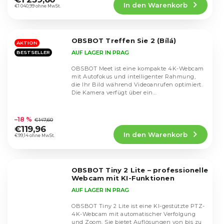
In den Warenkorb
ist
€1 040,99 ohne MwSt.
4,6
von
5
OBSBOT Treffen Sie 2 (Bílá)
Sternen.
AKTION
AUF LAGER IN PRAG
BESTSELLER
OBSBOT Meet ist eine kompakte 4K-Webcam
mit Autofokus und intelligenter Rahmung,
die Ihr Bild während Videoanrufen optimiert.
Die Kamera verfügt über ein
Weitwinkelobjektiv und...
Die
durchschnittliche
–18 %
€147,60
Produktbewertung
€119,96
In den Warenkorb
ist
€99,14 ohne MwSt.
4,5
von
5
OBSBOT Tiny 2 Lite – professionelle
Sternen.
Webcam mit KI-Funktionen
AUF LAGER IN PRAG
OBSBOT Tiny 2 Lite ist eine KI-gestützte PTZ-
4K-Webcam mit automatischer Verfolgung
und Zoom. Sie bietet Auflösungen von bis zu