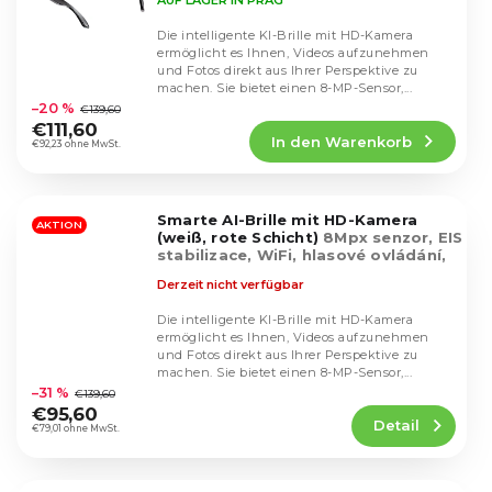
Die intelligente KI-Brille mit HD-Kamera
ermöglicht es Ihnen, Videos aufzunehmen
und Fotos direkt aus Ihrer Perspektive zu
Die
machen. Sie bietet einen 8-MP-Sensor,...
durchschnittliche
–20 %
€139,60
Produktbewertung
€111,60
In den Warenkorb
ist
€92,23 ohne MwSt.
4,3
von
5
Smarte AI-Brille mit HD-Kamera
Sternen.
AKTION
(weiß, rote Schicht)
8Mpx senzor, EIS
stabilizace, WiFi, hlasové ovládání,
odolnost IP65
Derzeit nicht verfügbar
Die intelligente KI-Brille mit HD-Kamera
ermöglicht es Ihnen, Videos aufzunehmen
und Fotos direkt aus Ihrer Perspektive zu
Die
machen. Sie bietet einen 8-MP-Sensor,...
durchschnittliche
–31 %
€139,60
Produktbewertung
€95,60
Detail
ist
€79,01 ohne MwSt.
5,0
von
5