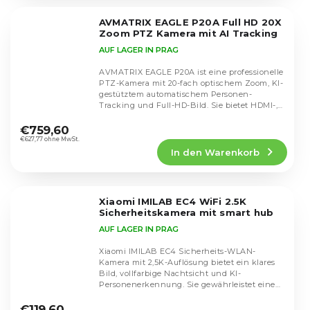
von
5
AVMATRIX EAGLE P20A Full HD 20X
Sternen.
Zoom PTZ Kamera mit AI Tracking
AUF LAGER IN PRAG
AVMATRIX EAGLE P20A ist eine professionelle
PTZ-Kamera mit 20-fach optischem Zoom, KI-
gestütztem automatischem Personen-
Tracking und Full-HD-Bild. Sie bietet HDMI-,
Die
SDI-, USB-...
durchschnittliche
€759,60
Produktbewertung
€627,77 ohne MwSt.
In den Warenkorb
ist
5,0
von
5
Xiaomi IMILAB EC4 WiFi 2.5K
Sternen.
Sicherheitskamera mit smart hub
AUF LAGER IN PRAG
Xiaomi IMILAB EC4 Sicherheits-WLAN-
Kamera mit 2,5K-Auflösung bietet ein klares
Bild, vollfarbige Nachtsicht und KI-
Personenerkennung. Sie gewährleistet eine
Die
zuverlässige...
durchschnittliche
€119,60