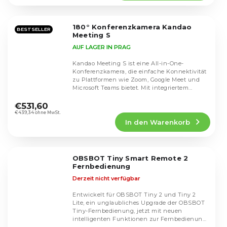
4,5
von
5
180° Konferenzkamera Kandao
Sternen.
BESTSELLER
Meeting S
AUF LAGER IN PRAG
Kandao Meeting S ist eine All-in-One-
Konferenzkamera, die einfache Konnektivität
zu Plattformen wie Zoom, Google Meet und
Microsoft Teams bietet. Mit integriertem...
Die
durchschnittliche
€531,60
Produktbewertung
€439,34 ohne MwSt.
In den Warenkorb
ist
4,5
von
5
OBSBOT Tiny Smart Remote 2
Sternen.
Fernbedienung
Derzeit nicht verfügbar
Entwickelt für OBSBOT Tiny 2 und Tiny 2
Lite, ein unglaubliches Upgrade der OBSBOT
Tiny-Fernbedienung, jetzt mit neuen
intelligenten Funktionen zur Fernbedienung.
Die