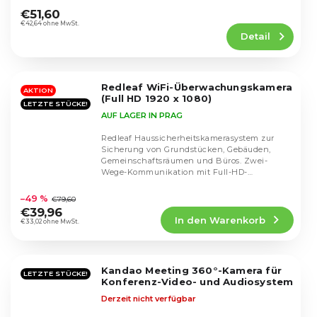
Die...
durchschnittliche
€51,60
Produktbewertung
€42,64 ohne MwSt.
Detail
ist
5,0
von
5
Redleaf WiFi-Überwachungskamera
Sternen.
AKTION
(Full HD 1920 x 1080)
LETZTE STÜCKE!
AUF LAGER IN PRAG
Redleaf Haussicherheitskamerasystem zur
Sicherung von Grundstücken, Gebäuden,
Gemeinschaftsräumen und Büros. Zwei-
Wege-Kommunikation mit Full-HD-
Die
Videoqualität und...
durchschnittliche
–49 %
€79,60
Produktbewertung
€39,96
In den Warenkorb
ist
€33,02 ohne MwSt.
4,6
von
5
Kandao Meeting 360°-Kamera für
Sternen.
LETZTE STÜCKE!
Konferenz-Video- und Audiosystem
Derzeit nicht verfügbar