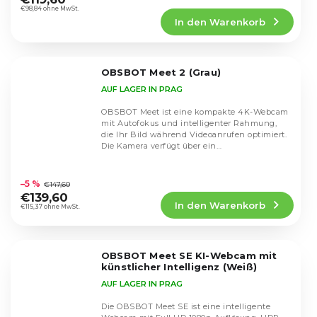
Produktbewertung
€98,84 ohne MwSt.
In den Warenkorb
ist
5,0
von
5
OBSBOT Meet 2 (Grau)
Sternen.
AUF LAGER IN PRAG
OBSBOT Meet ist eine kompakte 4K-Webcam
mit Autofokus und intelligenter Rahmung,
die Ihr Bild während Videoanrufen optimiert.
Die Kamera verfügt über ein
Weitwinkelobjektiv und...
Die
durchschnittliche
–5 %
€147,60
Produktbewertung
€139,60
In den Warenkorb
ist
€115,37 ohne MwSt.
4,8
von
5
OBSBOT Meet SE KI-Webcam mit
Sternen.
künstlicher Intelligenz (Weiß)
AUF LAGER IN PRAG
Die OBSBOT Meet SE ist eine intelligente