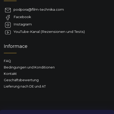
ß
e
d
z
podpora
@
film-technika.com
e
e
r
Facebook
i
L
l
Instagram
i
e
s
YouTube-Kanal (Rezensionen und Tests)
t
e
Informace
FAQ
Bedingungen und Konditionen
Kontakt
Geschäftsbewertung
Lieferung nach DE und AT