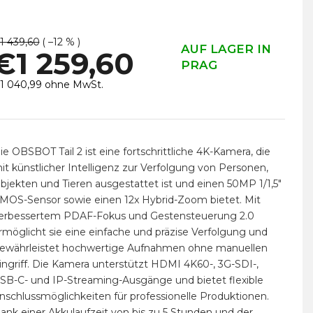
1 439,60
( –12 % )
AUF LAGER IN
€1 259,60
PRAG
1 040,99 ohne MwSt.
erkaufspreis:
ie OBSBOT Tail 2 ist eine fortschrittliche 4K-Kamera, die
it künstlicher Intelligenz zur Verfolgung von Personen,
bjekten und Tieren ausgestattet ist und einen 50MP 1/1,5"
MOS-Sensor sowie einen 12x Hybrid-Zoom bietet. Mit
erbessertem PDAF-Fokus und Gestensteuerung 2.0
rmöglicht sie eine einfache und präzise Verfolgung und
ewährleistet hochwertige Aufnahmen ohne manuellen
ingriff. Die Kamera unterstützt HDMI 4K60-, 3G-SDI-,
SB-C- und IP-Streaming-Ausgänge und bietet flexible
nschlussmöglichkeiten für professionelle Produktionen.
ank einer Akkulaufzeit von bis zu 5 Stunden und der