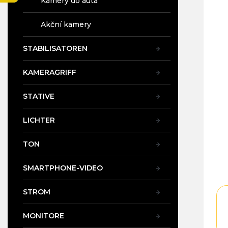
Kamery do auta
t
e
Akční kamery
STABILISATOREN
KAMERAGRIFF
STATIVE
LICHTER
TON
SMARTPHONE-VIDEO
STROM
MONITORE