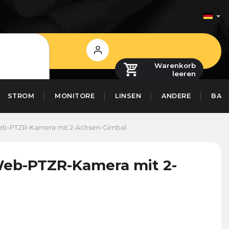
Login
Warenkorb
leeren
STROM
MONITORE
LINSEN
ANDERE
BAS
Web-PTZR-Kamera mit 2-Achsen-Gimbal
Web-PTZR-Kamera mit 2-