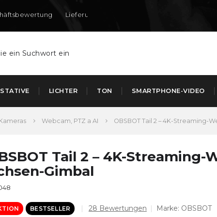
häftsbewertung
Lieferung nach DE und AT
STATIVE
LICHTER
TON
SMARTPHONE-VIDEO
Kameras
Webcam, PTZ a AI
OBSBOT Tail 2 – 4K-Streaming-
BSBOT Tail 2 – 4K-Streaming-
chsen-Gimbal
048
Die
28 Bewertungen
Marke:
OBSBOT
KTION
BESTSELLER