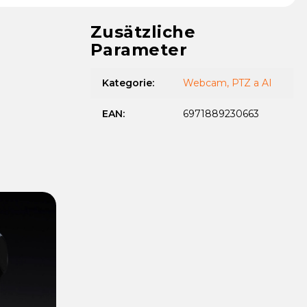
Zusätzliche
Parameter
Kategorie
:
Webcam, PTZ a AI
EAN
:
6971889230663