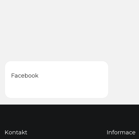
Facebook
F
u
ß
z
Kontakt
Informace
e