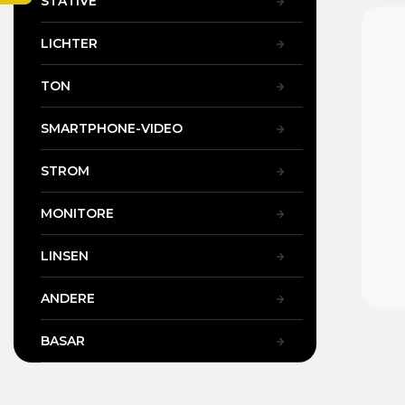
STATIVE
t
e
LICHTER
TON
SMARTPHONE-VIDEO
STROM
MONITORE
LINSEN
ANDERE
BASAR