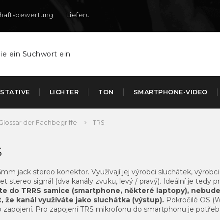
häftsbewertung
Lieferung nach DE und AT
STATIVE
LICHTER
TON
SMARTPHONE-VIDEO
Glossar der Fachbegriffe
TRS
S
5mm jack stereo konektor. Využívají jej výrobci sluchátek, výrob
t stereo signál (dva kanály zvuku, levý / pravý). Ideální je tedy p
te do TRRS samice (smartphone, některé laptopy), nebude 
, že kanál využíváte jako sluchátka (výstup).
Pokročilé OS (W
 zapojení. Pro zapojení TRS mikrofonu do smartphonu je potře