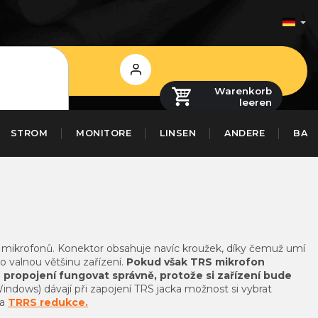
Login
Warenkorb
leeren
STROM
MONITORE
LINSEN
ANDERE
BAS
ci mikrofonů. Konektor obsahuje navíc kroužek, díky čemuž umí
ro valnou většinu zařízení.
Pokud však TRS mikrofon
propojení fungovat správně, protože si zařízení bude
indows) dávají při zapojení TRS jacka možnost si vybrat
ba
TRRS redukce.