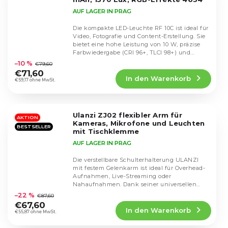
AUF LAGER IN PRAG
Die kompakte LED-Leuchte RF 10C ist ideal für
Video, Fotografie und Content-Erstellung. Sie
bietet eine hohe Leistung von 10 W, präzise
Die
Farbwiedergabe (CRI 96+, TLCI 98+) und...
durchschnittliche
–10 %
€79,60
Produktbewertung
€71,60
In den Warenkorb
ist
€59,17 ohne MwSt.
4,2
von
5
Ulanzi ZJ02 flexibler Arm für
Sternen.
AKTION
Kameras, Mikrofone und Leuchten
BESTSELLER
mit Tischklemme
AUF LAGER IN PRAG
Die verstellbare Schulterhalterung ULANZI
mit festem Gelenkarm ist ideal für Overhead-
Aufnahmen, Live-Streaming oder
Die
Nahaufnahmen. Dank seiner universellen
durchschnittliche
Kompatibilität und...
–22 %
€87,60
Produktbewertung
€67,60
In den Warenkorb
ist
€55,87 ohne MwSt.
4,5