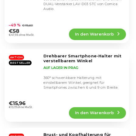
DUAL-Verstärker.LAV-D03 STC von Comica
Audio.
Die
durchschnittliche
–49 %
€115,60
Produktbewertung
€58
In den Warenkorb
ist
€47,93 ohne MwSt.
4,7
von
5
Drehbarer Smartphone-Halter mit
Sternen.
AKTION
verstellbarem Winkel
BESTSELLER
AUF LAGER IN PRAG
360° schwenkbare Halterung mit
einstellbarem Winkel, geeignet für
Smartphones zwischen 6 und 9 cm Breite.
Die
durchschnittliche
€15,96
Produktbewertung
€13,19 ohne MwSt.
In den Warenkorb
ist
4,5
von
5
Brust- und Kopfhalterung für
AKTION