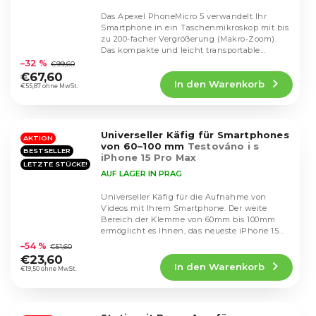
Das Apexel PhoneMicro 5 verwandelt Ihr
Smartphone in ein Taschenmikroskop mit bis
zu 200-facher Vergrößerung (Makro-Zoom).
Die
Das kompakte und leicht transportable
durchschnittliche
Design, die...
–32 %
€99,60
Produktbewertung
€67,60
In den Warenkorb
ist
€55,87 ohne MwSt.
4,6
von
5
Universeller Käfig für Smartphones
Sternen.
AKTION
von 60–100 mm
Testováno i s
BESTSELLER
iPhone 15 Pro Max
LETZTE STÜCKE!
AUF LAGER IN PRAG
Universeller Käfig für die Aufnahme von
Videos mit Ihrem Smartphone. Der weite
Bereich der Klemme von 60mm bis 100mm
Die
ermöglicht es Ihnen, das neueste iPhone 15
durchschnittliche
Pro Max und...
–54 %
€51,60
Produktbewertung
€23,60
In den Warenkorb
ist
€19,50 ohne MwSt.
5,0
von
5