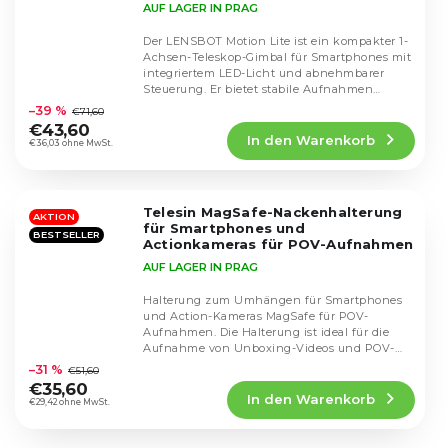
AUF LAGER IN PRAG
Der LENSBOT Motion Lite ist ein kompakter 1-
Achsen-Teleskop-Gimbal für Smartphones mit
integriertem LED-Licht und abnehmbarer
Die
Steuerung. Er bietet stabile Aufnahmen
durchschnittliche
ohne...
–39 %
€71,60
Produktbewertung
€43,60
In den Warenkorb
ist
€36,03 ohne MwSt.
4,7
von
5
Telesin MagSafe-Nackenhalterung
Sternen.
AKTION
für Smartphones und
BESTSELLER
Actionkameras für POV-Aufnahmen
AUF LAGER IN PRAG
Halterung zum Umhängen für Smartphones
und Action-Kameras MagSafe für POV-
Aufnahmen. Die Halterung ist ideal für die
Die
Aufnahme von Unboxing-Videos und POV-
durchschnittliche
Videos. Telesin Magsafe...
–31 %
€51,60
Produktbewertung
€35,60
In den Warenkorb
ist
€29,42 ohne MwSt.
4,5
von