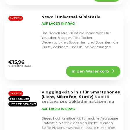
4,2
von
5
Newell Universal-Ministativ
Sternen.
AKTION
AUF LAGER IN PRAG
Das Newell Mini-01 ist die ideale Wahl für
Youtuber, Vlogger, Tick-Tocker,
Webentwickler, Studenten und Dozenten, die
Kurse, Webinare und Online-Vorlesungen
besuchen. Dank...
Die
durchschnittliche
€15,96
Produktbewertung
€13,19 ohne MwSt.
In den Warenkorb
ist
4,0
von
5
Vlogging-Kit 5 in 1 für Smartphones
Sternen.
AKTION
(Licht, Mikrofon, Stativ)
Nabitá
BESTSELLER
sestava pro základní natáčení na
LETZTE STÜCKE!
mobil
AUF LAGER IN PRAG
Dieses hochkarätige Kit für mobile Regisseure
umfasst ein Stativ, das sich leicht in einen
Selfie-Halter umwandeln lässt, ein Mikrofon,