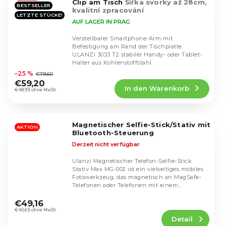
Clip am Tisch
Šířka svorky až 28cm,
BESTSELLER
kvalitní zpracování
LETZTE STÜCKE!
AUF LAGER IN PRAG
Verstellbarer Smartphone-Arm mit
Befestigung am Rand der Tischplatte.
ULANZI 3033 T2 stabiler Handy- oder Tablet-
Die
Halter aus Kohlenstoffstahl.
durchschnittliche
–25 %
€79,60
Produktbewertung
€59,20
In den Warenkorb
ist
€48,93 ohne MwSt.
4,5
von
5
Magnetischer Selfie-Stick/Stativ mit
Sternen.
AKTION
Bluetooth-Steuerung
Derzeit nicht verfügbar
Ulanzi Magnetischer Telefon-Selfie-Stick
Stativ Max MG-002 ist ein vielseitiges mobiles
Fotowerkzeug, das magnetisch an MagSafe-
Telefonen oder Telefonen mit einem
Die
magnetischen...
durchschnittliche
€49,16
Produktbewertung
€40,63 ohne MwSt.
Detail
ist