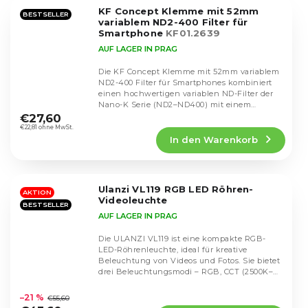
5
KF Concept Klemme mit 52mm
Sternen.
BESTSELLER
variablem ND2-400 Filter für
Smartphone
KF01.2639
AUF LAGER IN PRAG
Die KF Concept Klemme mit 52mm variablem
ND2-400 Filter für Smartphones kombiniert
einen hochwertigen variablen ND-Filter der
Die
Nano-K Serie (ND2–ND400) mit einem
durchschnittliche
universellen...
€27,60
Produktbewertung
€22,81 ohne MwSt.
In den Warenkorb
ist
4,3
von
5
Ulanzi VL119 RGB LED Röhren-
Sternen.
AKTION
Videoleuchte
BESTSELLER
AUF LAGER IN PRAG
Die ULANZI VL119 ist eine kompakte RGB-
LED-Röhrenleuchte, ideal für kreative
Beleuchtung von Videos und Fotos. Sie bietet
drei Beleuchtungsmodi – RGB, CCT (2500K–
Die
9000K) und...
durchschnittliche
–21 %
€55,60
Produktbewertung