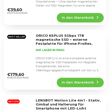
Smartphones – Ultra-starker magnetischer
Die
Halter mit N52-Magneten für eine stabile
durchschnittliche
€39,60
Befestigung des...
Produktbewertung
€32,73 ohne MwSt.
In den Warenkorb
ist
5,0
von
5
ORICO K5PLUS 5Gbps 1TB
Sternen.
BESTSELLER
magnetische SSD – externe
Festplatte für iPhone ProRes,
Android und Kameraleute
AUF LAGER IN PRAG
ORICO K5PLUS ist eine kompakte externe
magnetische SSD-Festplatte mit MagSafe-
Kompatibilität, die eine
Die
Übertragungsgeschwindigkeit von bis zu 5
durchschnittliche
€179,60
Gbit/s unterstützt – ideal für...
Produktbewertung
€148,43 ohne MwSt.
In den Warenkorb
ist
4,6
von
5
LENSBOT Motion Lite 4in1 - Stativ,
Sternen.
AKTION
Gimbal und Halterung für
Smartphone mit LED-Licht