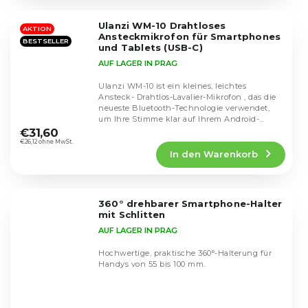
von
5
Ulanzi WM-10 Drahtloses
Sternen.
AKTION
Ansteckmikrofon für Smartphones
BESTSELLER
und Tablets (USB-C)
AUF LAGER IN PRAG
Ulanzi WM-10 ist ein kleines, leichtes
Ansteck- Drahtlos-Lavalier-Mikrofon , das die
neueste Bluetooth-Technologie verwendet,
Die
um Ihre Stimme klar auf Ihrem Android-
durchschnittliche
Smartphone...
€31,60
Produktbewertung
€26,12 ohne MwSt.
In den Warenkorb
ist
4,3
von
5
360° drehbarer Smartphone-Halter
Sternen.
mit Schlitten
AUF LAGER IN PRAG
Hochwertige, praktische 360°-Halterung für
Handys von 55 bis 100 mm.
Die
durchschnittliche