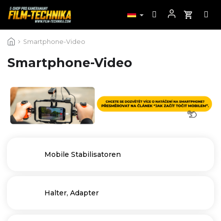
Zum
Smartphone-Video
Inhalt
springen
Smartphone-Video
Mobile Stabilisatoren
Halter, Adapter