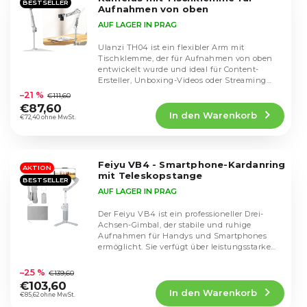
BESTSELLER
Aufnahmen von oben
AUF LAGER IN PRAG
Ulanzi TH04 ist ein flexibler Arm mit
Tischklemme, der für Aufnahmen von oben
entwickelt wurde und ideal für Content-
Die
Ersteller, Unboxing-Videos oder Streaming
durchschnittliche
geeignet ist. Die...
–21 %
€111,60
Produktbewertung
€87,60
In den Warenkorb
ist
€72,40 ohne MwSt.
4,4
von
5
Feiyu VB4 - Smartphone-Kardanring
Sternen.
AKTION
mit Teleskopstange
BESTSELLER
AUF LAGER IN PRAG
Der Feiyu VB4 ist ein professioneller Drei-
Achsen-Gimbal, der stabile und ruhige
Aufnahmen für Handys und Smartphones
ermöglicht. Sie verfügt über leistungsstarke
Die
Motoren und...
durchschnittliche
–25 %
€139,60
Produktbewertung
€103,60
In den Warenkorb
ist
€85,62 ohne MwSt.