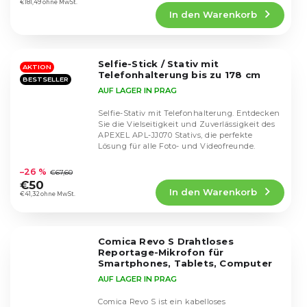
Produktbewertung
€181,49 ohne MwSt.
In den Warenkorb
ist
5,0
von
5
Selfie-Stick / Stativ mit
Sternen.
AKTION
Telefonhalterung bis zu 178 cm
BESTSELLER
AUF LAGER IN PRAG
Selfie-Stativ mit Telefonhalterung. Entdecken
Sie die Vielseitigkeit und Zuverlässigkeit des
APEXEL APL-JJ070 Stativs, die perfekte
Lösung für alle Foto- und Videofreunde.
Die
durchschnittliche
–26 %
€67,60
Produktbewertung
€50
In den Warenkorb
ist
€41,32 ohne MwSt.
4,4
von
5
Comica Revo S Drahtloses
Sternen.
Reportage-Mikrofon für
Smartphones, Tablets, Computer
AUF LAGER IN PRAG
Comica Revo S ist ein kabelloses