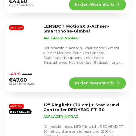
€43,60
In den Warenkorb
ist
€36,03 ohne MwSt.
4,6
von
5
LENSBOT MotionX 3-Achsen-
Sternen.
AKTION
Smartphone-Gimbal
AUF LAGER IN PRAG
Der neueste 3-Achsen-Smartphone-Gimbal
aus der MotionX-Serie von Lensbot.
Stabilisator für iphone und andere
Smartphones. Hochwertiger Bildstabilisator.
Die
MotionX...
durchschnittliche
–48 %
€91,60
Produktbewertung
€47,60
In den Warenkorb
ist
€39,34 ohne MwSt.
4,7
von
5
12" Ringlicht (30 cm) + Stativ und
Sternen.
AKTION
Controller REDHEAD FT-30
BESTSELLER
AUF LAGER IN PRAG
12" kreisförmiges LED-Ringlicht REDHEAD FT-
30 mit Lichttemperaturregelung 3200K -