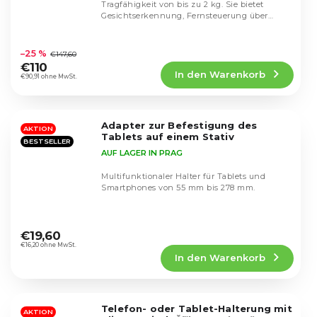
Tragfähigkeit von bis zu 2 kg. Sie bietet
Gesichtserkennung, Fernsteuerung über
einen kabellosen...
Die
durchschnittliche
–25 %
€147,60
Produktbewertung
€110
In den Warenkorb
ist
€90,91 ohne MwSt.
4,4
von
5
Adapter zur Befestigung des
Sternen.
AKTION
Tablets auf einem Stativ
BESTSELLER
AUF LAGER IN PRAG
Multifunktionaler Halter für Tablets und
Smartphones von 55 mm bis 278 mm.
Die
durchschnittliche
€19,60
Produktbewertung
€16,20 ohne MwSt.
In den Warenkorb
ist
4,5
von
5
Telefon- oder Tablet-Halterung mit
Sternen.
AKTION