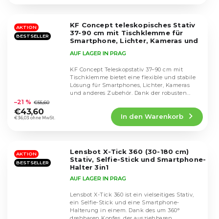
4,7
von
5
KF Concept teleskopisches Stativ
Sternen.
AKTION
37-90 cm mit Tischklemme für
BESTSELLER
Smartphone, Lichter, Kameras und
anderes Zubehör
KF34.040S1
AUF LAGER IN PRAG
KF Concept Teleskopstativ 37–90 cm mit
Tischklemme bietet eine flexible und stabile
Lösung für Smartphones, Lichter, Kameras
Die
und anderes Zubehör. Dank der robusten...
durchschnittliche
–21 %
€55,60
Produktbewertung
€43,60
In den Warenkorb
ist
€36,03 ohne MwSt.
5,0
von
5
Lensbot X-Tick 360 (30-180 cm)
Sternen.
AKTION
Stativ, Selfie-Stick und Smartphone-
BESTSELLER
Halter 3in1
AUF LAGER IN PRAG
Lensbot X-Tick 360 ist ein vielseitiges Stativ,
ein Selfie-Stick und eine Smartphone-
Halterung in einem. Dank des um 360°
Die
drehbaren Kopfes, der ausziehbaren