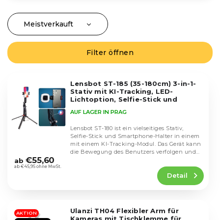
Meistverkauft
P
r
Günstigste
o
Filter öffnen
L
Teuerste
d
i
u
Alphabetisch
s
k
Lensbot ST-185 (35-180cm) 3-in-1-
t
Stativ mit KI-Tracking, LED-
t
e
Lichtoption, Selfie-Stick und
s
Halterung
d
AUF LAGER IN PRAG
o
e
r
Lensbot ST-180 ist ein vielseitiges Stativ,
r
t
Selfie-Stick und Smartphone-Halter in einem
P
mit einem KI-Tracking-Modul. Das Gerät kann
i
Die
r
die Bewegung des Benutzers verfolgen und
durchschnittliche
e
€55,60
ihm...
ab
o
Produktbewertung
ab €45,95 ohne MwSt.
r
d
Detail
ist
u
u
4,2
n
k
von
g
5
t
Ulanzi TH04 Flexibler Arm für
Sternen.
AKTION
e
Kameras mit Tischklemme für