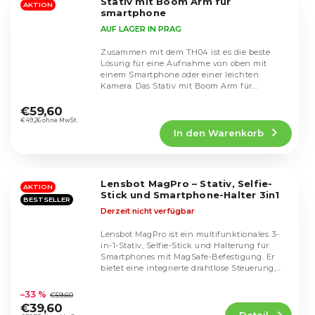
Stativ mit Boom Arm für
Sternen.
AKTION
smartphone
AUF LAGER IN PRAG
Zusammen mit dem TH04 ist es die beste
Lösung für eine Aufnahme von oben mit
einem Smartphone oder einer leichten
Kamera. Das Stativ mit Boom Arm für
Die
Smartphones bietet maximale...
durchschnittliche
€59,60
Produktbewertung
€49,26 ohne MwSt.
In den Warenkorb
ist
5,0
von
5
Lensbot MagPro – Stativ, Selfie-
Sternen.
AKTION
Stick und Smartphone-Halter 3in1
BESTSELLER
Derzeit nicht verfügbar
Lensbot MagPro ist ein multifunktionales 3-
in-1-Stativ, Selfie-Stick und Halterung für
Smartphones mit MagSafe-Befestigung. Er
bietet eine integrierte drahtlose Steuerung,
Die
180°-...
durchschnittliche
–33 %
€59,60
Produktbewertung
€39,60
Detail