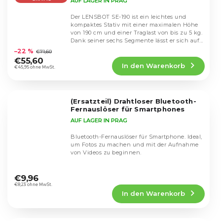
AUF LAGER IN PRAG
Der LENSBOT SE-190 ist ein leichtes und
kompaktes Stativ mit einer maximalen Höhe
von 190 cm und einer Traglast von bis zu 5 kg.
Die
Dank seiner sechs Segmente lässt er sich auf...
durchschnittliche
–22 %
€71,60
Produktbewertung
€55,60
In den Warenkorb
ist
€45,95 ohne MwSt.
5,0
von
5
(Ersatzteil) Drahtloser Bluetooth-
Sternen.
Fernauslöser für Smartphones
AUF LAGER IN PRAG
Bluetooth-Fernauslöser für Smartphone. Ideal,
um Fotos zu machen und mit der Aufnahme
von Videos zu beginnen.
Die
durchschnittliche
€9,96
Produktbewertung
€8,23 ohne MwSt.
In den Warenkorb
ist
4,4
von