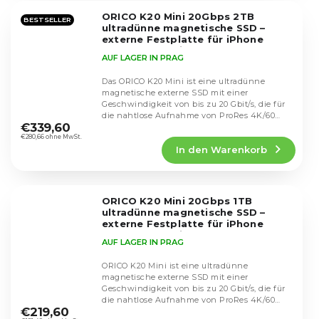
5
ORICO K20 Mini 20Gbps 2TB
Sternen.
BESTSELLER
ultradünne magnetische SSD –
externe Festplatte für iPhone
ProRes, Android und Kameraleute
AUF LAGER IN PRAG
(silber)
Das ORICO K20 Mini ist eine ultradünne
magnetische externe SSD mit einer
Geschwindigkeit von bis zu 20 Gbit/s, die für
Die
die nahtlose Aufnahme von ProRes 4K/60
durchschnittliche
€339,60
FPS direkt vom...
Produktbewertung
€280,66 ohne MwSt.
In den Warenkorb
ist
4,3
von
5
ORICO K20 Mini 20Gbps 1TB
Sternen.
ultradünne magnetische SSD –
externe Festplatte für iPhone
ProRes, Android und Kameraleute
AUF LAGER IN PRAG
(Silber)
ORICO K20 Mini ist eine ultradünne
magnetische externe SSD mit einer
Geschwindigkeit von bis zu 20 Gbit/s, die für
Die
die nahtlose Aufnahme von ProRes 4K/60
durchschnittliche
€219,60
FPS direkt vom iPhone...