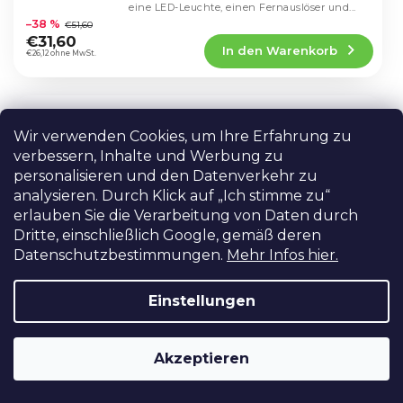
Die
eine LED-Leuchte, einen Fernauslöser und...
durchschnittliche
–38 %
€51,60
Produktbewertung
€31,60
In den Warenkorb
ist
€26,12 ohne MwSt.
4,3
von
5
Dehnbarer Tablet- und Smartphone-
Sternen.
AKTION
Halter zur Verwendung auf einem
Wir verwenden Cookies, um Ihre Erfahrung zu
LETZTE STÜCKE!
Stativ
verbessern, Inhalte und Werbung zu
AUF LAGER IN PRAG
personalisieren und den Datenverkehr zu
analysieren. Durch Klick auf „Ich stimme zu“
Teleskopische Halterung für Smartphone und
Tablet. Gummischutz gegen Herausfallen.
erlauben Sie die Verarbeitung von Daten durch
Spannweite 6,7cm bis 22,5cm.
Die
Dritte, einschließlich Google, gemäß deren
durchschnittliche
Datenschutzbestimmungen.
Mehr Infos hier.
–65 %
€51,60
Produktbewertung
€17,96
In den Warenkorb
ist
€14,84 ohne MwSt.
Einstellungen
4,4
von
5
360° drehbarer Halter für ein
Sternen.
AKTION
Akzeptieren
Mobiltelefon bis 100 mm
AUF LAGER IN PRAG