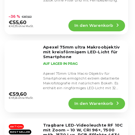
5500K ohne Filter und mit Fernbedienung.
Die
durchschnittliche
–36 %
€87,60
Produktbewertung
€55,60
In den Warenkorb
ist
€45,95 ohne MwSt.
4,5
von
5
Apexel 75mm ultra Makroobjektiv
Sternen.
mit kreisförmigem LED-Licht für
Smartphone
AUF LAGER IN PRAG
Apexel 75mm Ultra Macro Objektiv für
Smartphones ermöglicht extrem detaillierte
Makrofotografie mit natürlichem Bokeh. Es
Die
enthält ein ringförmiges LED-Licht mit 32
durchschnittliche
LEDs (CRI...
€59,60
Produktbewertung
€49,26 ohne MwSt.
In den Warenkorb
ist
5,0
von
5
Tragbare LED-Videoleuchte RF 10C
Sternen.
AKTION
mit Zoom – 10 W, CRI 96+, 7500
BESTSELLER
mAh, 1570 Lux, RGB-Effekte 4634