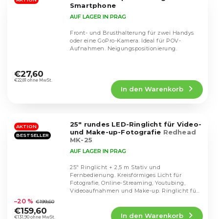
Sternen.
Smartphone
AUF LAGER IN PRAG
Front- und Brusthalterung für zwei Handys
oder eine GoPro-Kamera. Ideal für POV-
Aufnahmen. Neigungspositionierung.
Die
durchschnittliche
€27,60
Produktbewertung
€22,81 ohne MwSt.
In den Warenkorb
ist
4,3
von
5
25" rundes LED-Ringlicht für Video-
Sternen.
AKTION
und Make-up-Fotografie
Redhead
BESTSELLER
MK-25
AUF LAGER IN PRAG
25" Ringlicht + 2,5 m Stativ und
Fernbedienung. Kreisförmiges Licht für
Fotografie, Online-Streaming, Youtubing,
Die
Videoaufnahmen und Make-up. Ringlicht für
durchschnittliche
Make-up....
–20 %
€199,60
Produktbewertung
€159,60
In den Warenkorb
ist
€131,90 ohne MwSt.