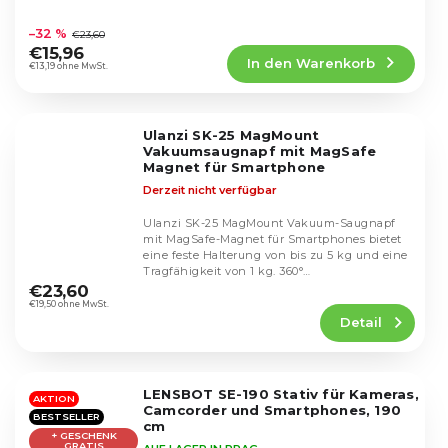
Die
durchschnittliche
–32 %
€23,60
Produktbewertung
€15,96
In den Warenkorb
ist
€13,19 ohne MwSt.
4,4
von
5
Ulanzi SK-25 MagMount
Sternen.
Vakuumsaugnapf mit MagSafe
Magnet für Smartphone
Derzeit nicht verfügbar
Ulanzi SK-25 MagMount Vakuum-Saugnapf
mit MagSafe-Magnet für Smartphones bietet
eine feste Halterung von bis zu 5 kg und eine
Die
Tragfähigkeit von 1 kg. 360°
durchschnittliche
Winkelverstellung,...
€23,60
Produktbewertung
€19,50 ohne MwSt.
Detail
ist
5,0
von
5
LENSBOT SE-190 Stativ für Kameras,
Sternen.
AKTION
Camcorder und Smartphones, 190
BESTSELLER
cm
+ GESCHENK
GRATIS