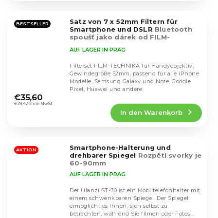
von
5
Satz von 7 x 52mm Filtern für
Sternen.
BESTSELLER
Smartphone und DSLR
Bluetooth
spoušť jako dárek od FILM-
TECHNIKA
AUF LAGER IN PRAG
Filterset FILM-TECHNIKA für Handyobjektiv,
Gewindegröße 52mm, passend für alle iPhone
Modelle, Samsung Galaxy und Note, Google
Die
Pixel, Huawei und andere.
durchschnittliche
€35,60
Produktbewertung
€29,42 ohne MwSt.
In den Warenkorb
ist
4,3
von
5
Smartphone-Halterung und
Sternen.
AKTION
drehbarer Spiegel
Rozpětí svorky je
60-90mm
AUF LAGER IN PRAG
Der Ulanzi ST-30 ist ein Mobiltelefonhalter mit
einem schwenkbaren Spiegel. Der Spiegel
ermöglicht es Ihnen, sich selbst zu
Die
betrachten, während Sie filmen oder Fotos