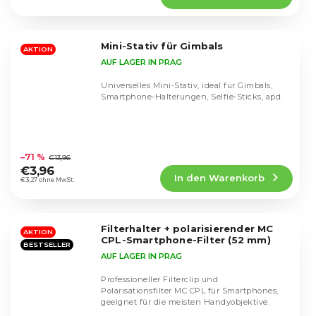
4,5
von
5
Mini-Stativ für Gimbals
Sternen.
AKTION
AUF LAGER IN PRAG
Universelles Mini-Stativ, ideal für Gimbals,
Smartphone-Halterungen, Selfie-Sticks, apd.
Die
durchschnittliche
–71 %
€13,96
Produktbewertung
€3,96
In den Warenkorb
ist
€3,27 ohne MwSt.
4,6
von
5
Filterhalter + polarisierender MC
Sternen.
AKTION
CPL-Smartphone-Filter (52 mm)
BESTSELLER
AUF LAGER IN PRAG
Professioneller Filterclip und
Polarisationsfilter MC CPL für Smartphones,
geeignet für die meisten Handyobjektive.