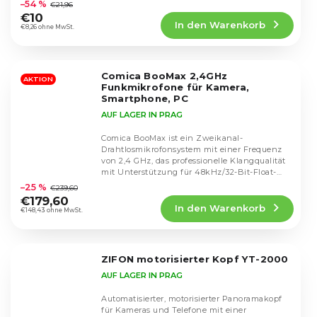
–54 %
€21,96
Produktbewertung
€10
In den Warenkorb
ist
€8,26 ohne MwSt.
4,6
von
5
Comica BooMax 2,4GHz
Sternen.
AKTION
Funkmikrofone für Kamera,
Smartphone, PC
AUF LAGER IN PRAG
Comica BooMax ist ein Zweikanal-
Drahtlosmikrofonsystem mit einer Frequenz
von 2,4 GHz, das professionelle Klangqualität
Die
mit Unterstützung für 48kHz/32-Bit-Float-
durchschnittliche
Aufnahmen...
–25 %
€239,60
Produktbewertung
€179,60
In den Warenkorb
ist
€148,43 ohne MwSt.
4,8
von
5
ZIFON motorisierter Kopf YT-2000
Sternen.
AUF LAGER IN PRAG
Automatisierter, motorisierter Panoramakopf
für Kameras und Telefone mit einer