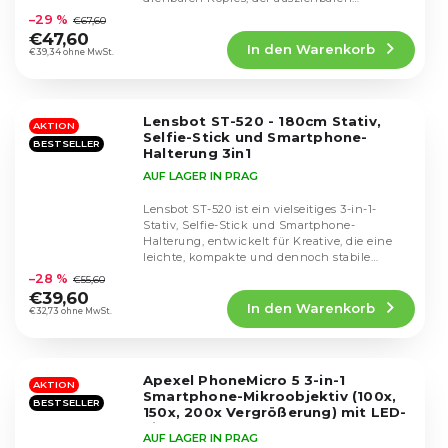
durchschnittliche
Konstruktion (30–180...
–29 %
€67,60
Produktbewertung
€47,60
In den Warenkorb
ist
€39,34 ohne MwSt.
4,5
von
5
Lensbot ST-520 - 180cm Stativ,
Sternen.
AKTION
Selfie-Stick und Smartphone-
BESTSELLER
Halterung 3in1
AUF LAGER IN PRAG
Lensbot ST-520 ist ein vielseitiges 3-in-1-
Stativ, Selfie-Stick und Smartphone-
Halterung, entwickelt für Kreative, die eine
Die
leichte, kompakte und dennoch stabile
durchschnittliche
Lösung für jede...
–28 %
€55,60
Produktbewertung
€39,60
In den Warenkorb
ist
€32,73 ohne MwSt.
4,5
von
5
Apexel PhoneMicro 5 3-in-1
Sternen.
AKTION
Smartphone-Mikroobjektiv (100x,
BESTSELLER
150x, 200x Vergrößerung) mit LED-
Licht
AUF LAGER IN PRAG