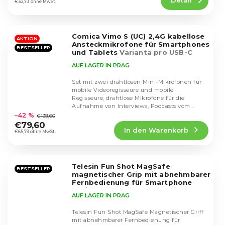
ist
€32,73 ohne MwSt.
4,7
von
5
Comica Vimo S (UC) 2,4G kabellose
Sternen.
AKTION
Ansteckmikrofone für Smartphones
BESTSELLER
und Tablets
Varianta pro USB-C
(černá)
AUF LAGER IN PRAG
Set mit zwei drahtlosen Mini-Mikrofonen für
mobile Videoregisseure und mobile
Regisseure, drahtlose Mikrofone für die
Die
Aufnahme von Interviews, Podcasts vom
durchschnittliche
führenden Hersteller...
–42 %
€139,60
Produktbewertung
€79,60
In den Warenkorb
ist
€65,79 ohne MwSt.
4,7
von
5
Telesin Fun Shot MagSafe
Sternen.
BESTSELLER
magnetischer Grip mit abnehmbarer
Fernbedienung für Smartphone
(weiß)
AUF LAGER IN PRAG
Telesin Fun Shot MagSafe Magnetischer Griff
mit abnehmbarer Fernbedienung für