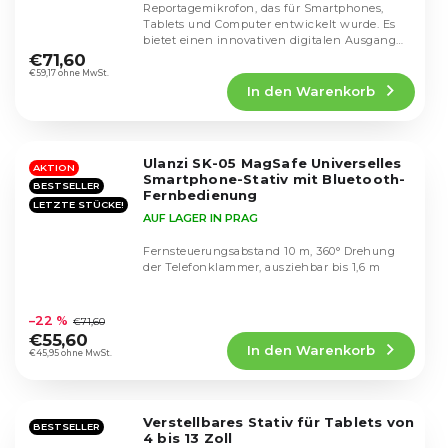
Reportagemikrofon, das für Smartphones,
Tablets und Computer entwickelt wurde. Es
Die
bietet einen innovativen digitalen Ausgang
durchschnittliche
mit...
€71,60
Produktbewertung
€59,17 ohne MwSt.
In den Warenkorb
ist
4,3
von
5
Ulanzi SK-05 MagSafe Universelles
Sternen.
AKTION
Smartphone-Stativ mit Bluetooth-
BESTSELLER
Fernbedienung
LETZTE STÜCKE!
AUF LAGER IN PRAG
Fernsteuerungsabstand 10 m, 360° Drehung
der Telefonklammer, ausziehbar bis 1,6 m
Die
durchschnittliche
–22 %
€71,60
Produktbewertung
€55,60
In den Warenkorb
ist
€45,95 ohne MwSt.
4,6
von
5
Verstellbares Stativ für Tablets von
Sternen.
BESTSELLER
4 bis 13 Zoll