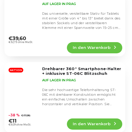
AUF LAGER IN PRAG
Das universelle, verstellbare Stativ für Tablets
mit einer Größe von 4" bis 13" bietet dank des
stabilen Sockels und der verstellbaren
Klemme mit einer Spannweite von 15–25 cm...
Die
durchschnittliche
€39,60
Produktbewertung
€32,73 ohne MwSt.
In den Warenkorb
ist
4,4
von
5
Drehbarer 360° Smartphone-Halter
Sternen.
AKTION
+ inklusive ST-06C Blitzschuh
AUF LAGER IN PRAG
Die sehr hochwertige Telefonhalterung ST-
06C mit drehbarer Konstruktion ermöglicht
ein einfaches Umschalten zwischen
horizontaler und vertikaler Position. Sie
Die
verfügt über zwei...
durchschnittliche
–38 %
€17,96
Produktbewertung
€11
In den Warenkorb
ist
€9,09 ohne MwSt.
4,5