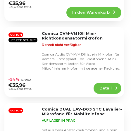
durchschnittliche
machen. Er...
€35,96
Produktbewertung
€29,72 ohne MwSt.
In den Warenkorb
ist
4,5
von
5
Comica CVM-VM10II Mini-
Sternen.
AKTION
Richtkondensatormikrofon
LETZTE STÜCKE!
Derzeit nicht verfügbar
Comica Audio CVM-VM10II ist ein Mikrofon für
Kamera, Fotoapparat und Smartphone. Mini-
Kondensatormikrofon für Video.
Mikroflintenmikrofon mit geladener Packung.
Die
durchschnittliche
–54 %
€79,60
Produktbewertung
€35,96
Detail
ist
€29,72 ohne MwSt.
4,5
von
5
Comica DUAL.LAV-D03 STC Lavalier-
Sternen.
AKTION
Mikrofone für Mobiltelefone
AUF LAGER IN PRAG
Set aus zwei Ansteckmikrofonen und einem