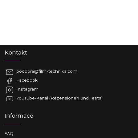
F
Kontakt
u
ß
z
podpora
@
film-technika.com
e
Facebook
i
l
Instagram
e
YouTube-Kanal (Rezensionen und Tests)
Informace
FAQ