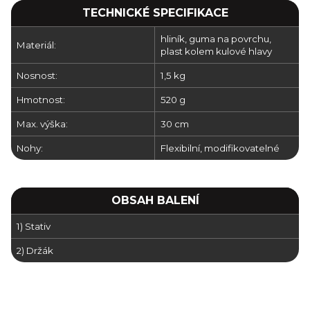
TECHNICKÉ SPECIFIKACE
hliník, guma na povrchu,
Materiál:
plast kolem kulové hlavy
Nosnost:
1,5 kg
Hmotnost:
520 g
Max. výška:
30 cm
Nohy:
Flexibilní, modifikovatelné
OBSAH BALENÍ
1) Stativ
2) Držák