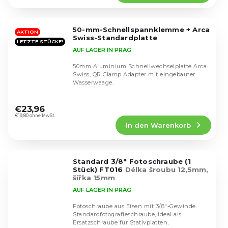
4,7
von
5
50-mm-Schnellspannklemme + Arca
Sternen.
AKTION
Swiss-Standardplatte
LETZTE STÜCKE!
AUF LAGER IN PRAG
50mm Aluminium Schnellwechselplatte Arca
Swiss, QR Clamp Adapter mit eingebauter
Wasserwaage.
Die
durchschnittliche
€23,96
Produktbewertung
€19,80 ohne MwSt.
In den Warenkorb
ist
4,8
von
5
Standard 3/8" Fotoschraube (1
Sternen.
Stück) FT016
Délka šroubu 12,5mm,
šířka 15mm
AUF LAGER IN PRAG
Fotoschraube aus Eisen mit 3/8"-Gewinde.
Standardfotografieschraube, ideal als
Ersatzschraube für Stativplatten,