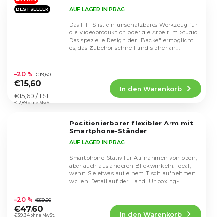
Sternen.
AUF LAGER IN PRAG
BESTSELLER
Das FT-1S ist ein unschätzbares Werkzeug für
die Videoproduktion oder die Arbeit im Studio.
Das spezielle Design der "Backe" ermöglicht
es, das Zubehör schnell und sicher an...
Die
durchschnittliche
–20 %
€19,60
Produktbewertung
€15,60
In den Warenkorb
ist
Verkaufspreis:
€15,60 / 1 St
4,8
€12,89 ohne MwSt.
von
5
Positionierbarer flexibler Arm mit
Sternen.
Smartphone-Ständer
AUF LAGER IN PRAG
Smartphone-Stativ für Aufnahmen von oben,
aber auch aus anderen Blickwinkeln. Ideal,
wenn Sie etwas auf einem Tisch aufnehmen
wollen. Detail auf der Hand. Unboxing-
Die
Produkte,...
durchschnittliche
–20 %
€59,60
Produktbewertung
€47,60
In den Warenkorb
ist
€39,34 ohne MwSt.