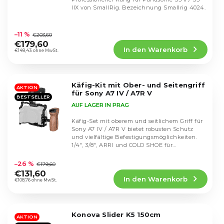
r
r
IIX von SmallRig. Bezeichnung Smallrig 4024.
t
P
i
Die
r
durchschnittliche
e
–11 %
€203,60
o
Produktbewertung
r
€179,60
d
In den Warenkorb
ist
€148,43 ohne MwSt.
u
u
5,0
n
k
von
g
5
t
Käfig-Kit mit Ober- und Seitengriff
Sternen.
AKTION
e
für Sony A7 IV / A7R V
BESTSELLER
AUF LAGER IN PRAG
Käfig-Set mit oberem und seitlichem Griff für
Sony A7 IV / A7R V bietet robusten Schutz
und vielfältige Befestigungsmöglichkeiten.
1/4", 3/8", ARRI und COLD SHOE für...
Die
durchschnittliche
–26 %
€179,60
Produktbewertung
€131,60
In den Warenkorb
ist
€108,76 ohne MwSt.
5,0
von
5
Konova Slider K5 150cm
Sternen.
AKTION