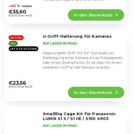
durchschnittliche
Bedienung....
–40 %
€59,60
Produktbewertung
€35,60
In den Warenkorb
ist
€29,42 ohne MwSt.
5,0
von
5
U-Griff-Halterung für Kameras
Sternen.
AKTION
AUF LAGER IN PRAG
NEU
LETZTE STÜCKE!
Abgerundeter Griff mit 1/4"-Schraube zur
Befestigung einer Kamera, eines Fotoapparats
oder eines Smartphones. Es ist ideal für einen
stabileren Griff an der Kamera und die...
Die
durchschnittliche
€23,56
Produktbewertung
€19,47 ohne MwSt.
In den Warenkorb
ist
4,4
von
5
SmallRig Cage Kit für Panasonic
Sternen.
LUMIX S1 II / S1 IIE / S1RII 4903
AUF LAGER IN PRAG