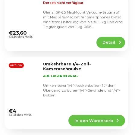
Derzeit nicht verfügbar
Ulanzi SK-25 MagMount Vakuum-Saugnapf
mit MagSafe-Magnet für Smartphones bietet
eine feste Halterung von bis zu 5 kg und eine
Die
Tragfähigkeit von 1 kg. 360°
durchschnittliche
Winkelverstellung,...
€23,60
Produktbewertung
€19,50 ohne MwSt.
Detail
ist
5,0
von
5
Umkehrbare 1/4-Zoll-
Sternen.
AKTION
Kameraschraube
AUF LAGER IN PRAG
Umkehrbarer 1/4"-Nockenbolzen für den
Übergang zwischen 1/4"-Gewinde und 1/4"-
Bolzen.
Die
durchschnittliche
€4
Produktbewertung
€3,31 ohne MwSt.
In den Warenkorb
ist
4,8
von