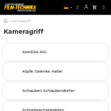
Zum
Kameragriff
Inhalt
springen
Kameragriff
KAMERA-RIG
Köpfe, Gelenke, Halter
Schrauben, Schraubendreher
Schnellwechselplatten