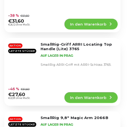
Die
durchschnittliche
–38 %
€51,60
Produktbewertung
€31,60
In den Warenkorb
ist
€26,12 ohne MwSt.
5,0
von
5
SmallRig-Griff ARRI Locating Top
Sternen.
AKTION
Handle (Lite) 3765
LETZTE STÜCKE!
AUF LAGER IN PRAG
SmallRig ARRI-Griff mit ARRI-Schloss 3765.
Die
durchschnittliche
–46 %
€51,60
Produktbewertung
€27,60
In den Warenkorb
ist
€22,81 ohne MwSt.
4,8
von
5
SmallRig 9,8" Magic Arm 2066B
Sternen.
AKTION
AUF LAGER IN PRAG
LETZTE STÜCKE!