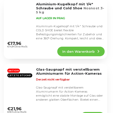
5
Aluminium-Kugelkopf mit 1/4"
Sternen.
Schraube und Cold Shoe
Nosnost 3-
5 kg
AUF LAGER IN PRAG
Aluminium-Kugelkopf mit 1/4" Schraube und
COLD SHOE bietet flexible
Befestigungsmöglichkeiten für Zubehör und
Die
eine 360°-Drehung. Kompakt, leicht und ideal
durchschnittliche
für die präzise...
€17,96
Produktbewertung
€14,84 ohne MwSt.
In den Warenkorb
ist
5,0
von
5
Glas-Saugnapf mit verstellbarem
Sternen.
AKTION
Aluminiumarm für Action-Kameras
LETZTE STÜCKE!
Derzeit nicht verfügbar
Glas-Saugnapf mit verstellbarem
Aluminiumarm für Action-Kameras
ermöglicht eine stabile Montage auf Glas oder
anderen glatten Oberflächen. Bietet einen
Die
großen Einstellbereich...
durchschnittliche
€21,96
Produktbewertung
€18,15 ohne MwSt.