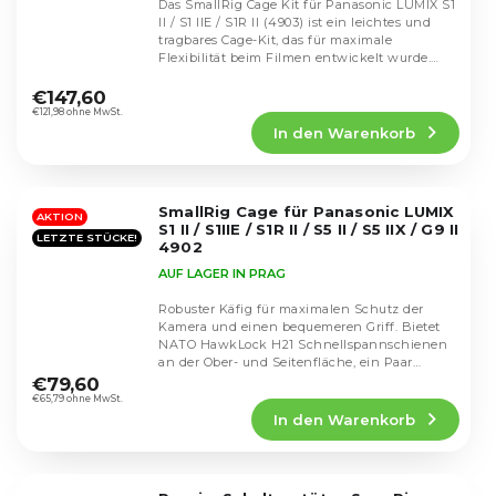
Das SmallRig Cage Kit für Panasonic LUMIX S1
II / S1 IIE / S1R II (4903) ist ein leichtes und
tragbares Cage-Kit, das für maximale
Flexibilität beim Filmen entwickelt wurde.
Die
Es...
durchschnittliche
€147,60
Produktbewertung
€121,98 ohne MwSt.
In den Warenkorb
ist
5,0
von
5
SmallRig Cage für Panasonic LUMIX
Sternen.
AKTION
S1 II / S1IIE / S1R II / S5 II / S5 IIX / G9 II
LETZTE STÜCKE!
4902
AUF LAGER IN PRAG
Robuster Käfig für maximalen Schutz der
Kamera und einen bequemeren Griff. Bietet
NATO HawkLock H21 Schnellspannschienen
Die
an der Ober- und Seitenfläche, ein Paar
durchschnittliche
HawkLock H18...
€79,60
Produktbewertung
€65,79 ohne MwSt.
In den Warenkorb
ist
4,8
von
5