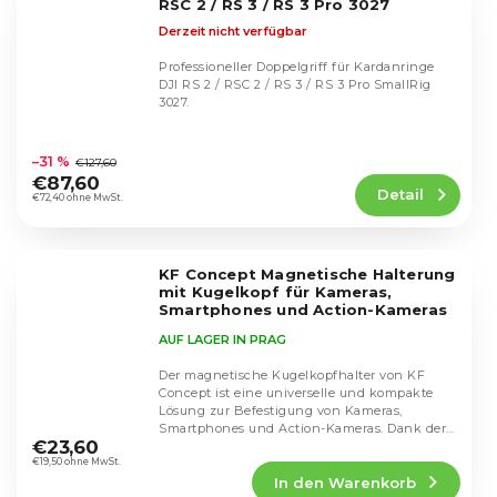
RSC 2 / RS 3 / RS 3 Pro 3027
Derzeit nicht verfügbar
Professioneller Doppelgriff für Kardanringe
DJI RS 2 / RSC 2 / RS 3 / RS 3 Pro SmallRig
3027.
Die
durchschnittliche
–31 %
€127,60
Produktbewertung
€87,60
Detail
ist
€72,40 ohne MwSt.
5,0
von
5
KF Concept Magnetische Halterung
Sternen.
mit Kugelkopf für Kameras,
Smartphones und Action-Kameras
KF31.156
AUF LAGER IN PRAG
Der magnetische Kugelkopfhalter von KF
Concept ist eine universelle und kompakte
Lösung zur Befestigung von Kameras,
Die
Smartphones und Action-Kameras. Dank der
durchschnittliche
€23,60
versteckten...
Produktbewertung
€19,50 ohne MwSt.
In den Warenkorb
ist