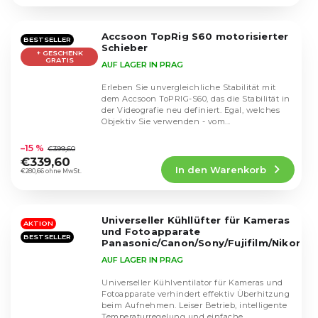
5,0
von
5
Accsoon TopRig S60 motorisierter
Sternen.
BESTSELLER
Schieber
+ GESCHENK
GRATIS
AUF LAGER IN PRAG
Erleben Sie unvergleichliche Stabilität mit
dem Accsoon ToPRIG-S60, das die Stabilität in
der Videografie neu definiert. Egal, welches
Objektiv Sie verwenden - vom...
Die
durchschnittliche
–15 %
€399,60
Produktbewertung
€339,60
In den Warenkorb
ist
€280,66 ohne MwSt.
4,8
von
5
Universeller Kühllüfter für Kameras
Sternen.
AKTION
und Fotoapparate
BESTSELLER
Panasonic/Canon/Sony/Fujifilm/Nikon
AUF LAGER IN PRAG
Universeller Kühlventilator für Kameras und
Fotoapparate verhindert effektiv Überhitzung
beim Aufnehmen. Leiser Betrieb, intelligente
Die
Temperaturregelung und einfache