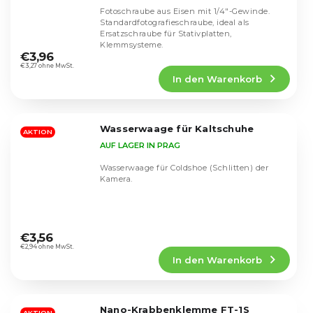
Fotoschraube aus Eisen mit 1/4"-Gewinde.
Standardfotografieschraube, ideal als
Ersatzschraube für Stativplatten,
Die
Klemmsysteme.
durchschnittliche
€3,96
Produktbewertung
€3,27 ohne MwSt.
In den Warenkorb
ist
5,0
von
5
Wasserwaage für Kaltschuhe
Sternen.
AKTION
AUF LAGER IN PRAG
Wasserwaage für Coldshoe (Schlitten) der
Kamera.
Die
durchschnittliche
€3,56
Produktbewertung
€2,94 ohne MwSt.
In den Warenkorb
ist
5,0
von
5
Nano-Krabbenklemme FT-1S
AKTION