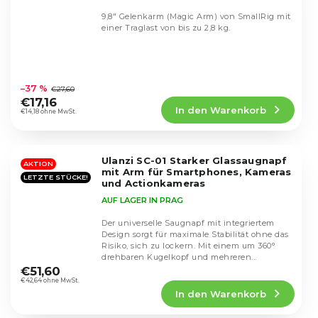
9,8" Gelenkarm (Magic Arm) von SmallRig mit
einer Traglast von bis zu 2,8 kg.
Die
durchschnittliche
–37 %
€27,60
Produktbewertung
€17,16
In den Warenkorb
ist
€14,18 ohne MwSt.
4,6
von
5
Ulanzi SC-01 Starker Glassaugnapf
Sternen.
AKTION
mit Arm für Smartphones, Kameras
LETZTE STÜCKE!
und Actionkameras
AUF LAGER IN PRAG
Der universelle Saugnapf mit integriertem
Design sorgt für maximale Stabilität ohne das
Risiko, sich zu lockern. Mit einem um 360°
Die
drehbaren Kugelkopf und mehreren...
durchschnittliche
€51,60
Produktbewertung
€42,64 ohne MwSt.
In den Warenkorb
ist
4,3