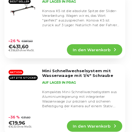
AUF LAGER IN PRAG
BESTSELLER
Konova K5 ist die absolute Spitze der Slider-
Verarbeitung. Wagen wir es, das Wort
"perfekt" auszusprechen. Konova K5 ist
zurück auf 3 Lager. Natürlich hat der Fahrer
keinen...
Die
durchschnittliche
–26 %
€587,60
Produktbewertung
€431,60
In den Warenkorb
ist
€356,69 ohne MwSt.
4,9
von
5
Mini Schnellwechselsystem mit
Sternen.
AKTION
Wasserwaage mit 1/4" Schraube
LETZTE STÜCKE!
AUF LAGER IN PRAG
Kompaktes Mini-Schnellwechselsystem aus
Aluminiumlegierung mit integrierter
Wasserwaage zur präzisen und sicheren
Befestigung der Kamera auf einem Stativ.
Die
Unterstützt 1/4"- und...
durchschnittliche
–36 %
€31,60
Produktbewertung
€19,96
In den Warenkorb
ist
€16,50 ohne MwSt.