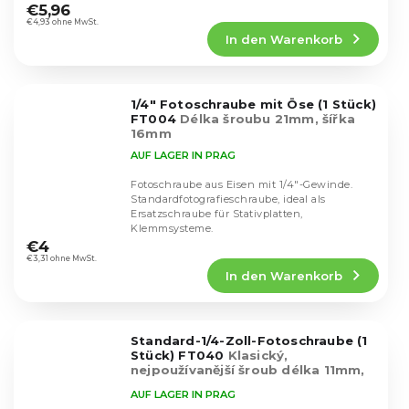
durchschnittliche
€5,96
Produktbewertung
€4,93 ohne MwSt.
In den Warenkorb
ist
4,8
von
5
1/4" Fotoschraube mit Öse (1 Stück)
Sternen.
FT004
Délka šroubu 21mm, šířka
16mm
AUF LAGER IN PRAG
Fotoschraube aus Eisen mit 1/4"-Gewinde.
Standardfotografieschraube, ideal als
Ersatzschraube für Stativplatten,
Die
Klemmsysteme.
durchschnittliche
€4
Produktbewertung
€3,31 ohne MwSt.
In den Warenkorb
ist
4,8
von
5
Standard-1/4-Zoll-Fotoschraube (1
Sternen.
Stück) FT040
Klasický,
nejpoužívanější šroub délka 11mm,
šířka 14mm
AUF LAGER IN PRAG