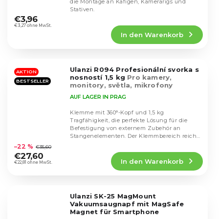
die Montage an Käfigen, Kamerarigs und
Die
Stativen.
durchschnittliche
€3,96
Produktbewertung
€3,27 ohne MwSt.
In den Warenkorb
ist
5,0
von
5
Ulanzi R094 Profesionální svorka s
Sternen.
AKTION
nosností 1,5 kg
Pro kamery,
BESTSELLER
monitory, světla, mikrofony
AUF LAGER IN PRAG
Klemme mit 360°-Kopf und 1,5 kg
Tragfähigkeit, die perfekte Lösung für die
Befestigung von externem Zubehör an
Die
Stangenelementen. Der Klemmbereich reicht
durchschnittliche
von 13 bis 60 mm.
–22 %
€35,60
Produktbewertung
€27,60
In den Warenkorb
ist
€22,81 ohne MwSt.
4,5
von
5
Ulanzi SK-25 MagMount
Sternen.
Vakuumsaugnapf mit MagSafe
Magnet für Smartphone