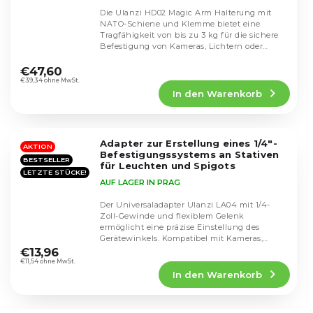
Die Ulanzi HD02 Magic Arm Halterung mit
NATO-Schiene und Klemme bietet eine
Tragfähigkeit von bis zu 3 kg für die sichere
Befestigung von Kameras, Lichtern oder
Die
Monitoren. 360°...
durchschnittliche
€47,60
Produktbewertung
€39,34 ohne MwSt.
In den Warenkorb
ist
5,0
von
5
Adapter zur Erstellung eines 1/4"-
Sternen.
AKTION
Befestigungssystems an Stativen
BESTSELLER
für Leuchten und Spigots
LETZTE STÜCKE!
AUF LAGER IN PRAG
Der Universaladapter Ulanzi LA04 mit 1/4-
Zoll-Gewinde und flexiblem Gelenk
ermöglicht eine präzise Einstellung des
Die
Gerätewinkels. Kompatibel mit Kameras,
durchschnittliche
Leuchten und...
€13,96
Produktbewertung
€11,54 ohne MwSt.
In den Warenkorb
ist
4,6
von