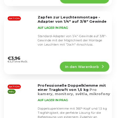
4,5
von
5
Zapfen zur Leuchtenmontage -
Sternen.
AKTION
Adapter von 1/4" auf 3/8" Gewinde
AUF LAGER IN PRAG
Standard-Adapter von 1/4"-Gewinde auf 3/8"-
Gewinde mit der Möglichkeit der Montage
von Leuchten mit "Joch"-Anschluss.
Die
durchschnittliche
€3,96
Produktbewertung
€3,27 ohne MwSt.
In den Warenkorb
ist
4,7
von
5
Professionelle Doppelklemme mit
Sternen.
AKTION
einer Tragkraft von 1,5 kg
Pro
NEU
kamery, monitory, světla, mikrofony
AUF LAGER IN PRAG
Doppelsuperklemme mit 360°-Kopf und 1,5 kg
Tragfähigkeit, die perfekte Lösung für die
Befestigung von externem Zubehör an