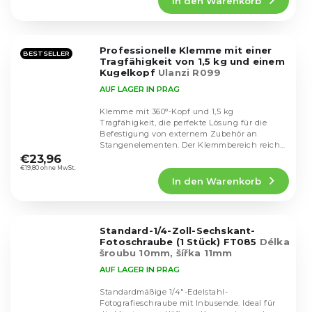
In den Warenkorb
ist
4,9
von
5
Professionelle Klemme mit einer
Sternen.
BESTSELLER
Tragfähigkeit von 1,5 kg und einem
Kugelkopf
Ulanzi R099
AUF LAGER IN PRAG
Klemme mit 360°-Kopf und 1,5 kg
Tragfähigkeit, die perfekte Lösung für die
Befestigung von externem Zubehör an
Die
Stangenelementen. Der Klemmbereich reicht
durchschnittliche
von 13 bis 60 mm.
€23,96
Produktbewertung
€19,80 ohne MwSt.
In den Warenkorb
ist
4,3
von
5
Standard-1/4-Zoll-Sechskant-
Sternen.
Fotoschraube (1 Stück) FT085
Délka
šroubu 10mm, šířka 11mm
AUF LAGER IN PRAG
Standardmäßige 1/4"-Edelstahl-
Fotografieschraube mit Inbusende. Ideal für