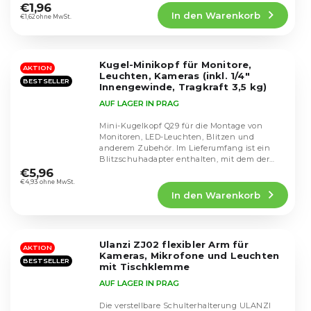
Produktbewertung
€1,96
In den Warenkorb
ist
€1,62 ohne MwSt.
4,8
von
5
Kugel-Minikopf für Monitore,
Sternen.
AKTION
Leuchten, Kameras (inkl. 1/4"
BESTSELLER
Innengewinde, Tragkraft 3,5 kg)
AUF LAGER IN PRAG
Mini-Kugelkopf Q29 für die Montage von
Monitoren, LED-Leuchten, Blitzen und
anderem Zubehör. Im Lieferumfang ist ein
Die
Blitzschuhadapter enthalten, mit dem der
durchschnittliche
Kopf am...
€5,96
Produktbewertung
€4,93 ohne MwSt.
In den Warenkorb
ist
4,7
von
5
Ulanzi ZJ02 flexibler Arm für
Sternen.
AKTION
Kameras, Mikrofone und Leuchten
BESTSELLER
mit Tischklemme
AUF LAGER IN PRAG
Die verstellbare Schulterhalterung ULANZI