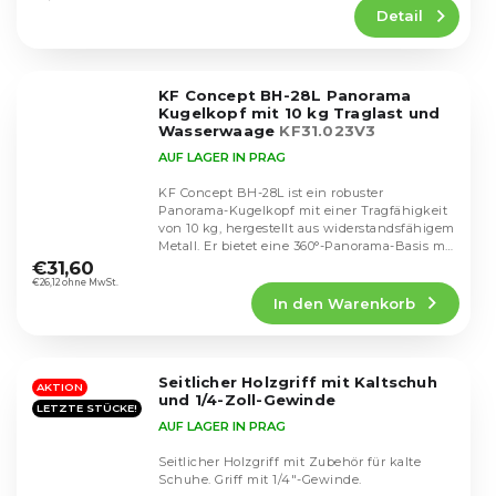
Detail
ist
4,2
von
5
KF Concept BH-28L Panorama
Sternen.
Kugelkopf mit 10 kg Traglast und
Wasserwaage
KF31.023V3
AUF LAGER IN PRAG
KF Concept BH-28L ist ein robuster
Panorama-Kugelkopf mit einer Tragfähigkeit
von 10 kg, hergestellt aus widerstandsfähigem
Die
Metall. Er bietet eine 360°-Panorama-Basis mit
durchschnittliche
zwei...
€31,60
Produktbewertung
€26,12 ohne MwSt.
In den Warenkorb
ist
4,4
von
5
Seitlicher Holzgriff mit Kaltschuh
Sternen.
AKTION
und 1/4-Zoll-Gewinde
LETZTE STÜCKE!
AUF LAGER IN PRAG
Seitlicher Holzgriff mit Zubehör für kalte
Schuhe. Griff mit 1/4"-Gewinde.