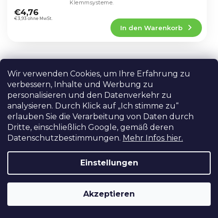
Die
Klemmsysteme.
durchschnittliche
€4,76
Produktbewertung
€3,93 ohne MwSt.
In den Warenkorb
ist
5,0
von
5
Adapter von „Blitzschuh“ auf 1/4“-
Sternen.
AKTION
Schraube mit Doppelsicherung
Wir verwenden Cookies, um Ihre Erfahrung zu
AUF LAGER IN PRAG
verbessern, Inhalte und Werbung zu
personalisieren und den Datenverkehr zu
Standardadapter für den Wechsel vom
analysieren. Durch Klick auf „Ich stimme zu“
Schlitten (Blitzschuh) zur 1/4"-
Doppelsperrschraube.
erlauben Sie die Verarbeitung von Daten durch
Dritte, einschließlich Google, gemäß deren
Die
durchschnittliche
Datenschutzbestimmungen.
Mehr Infos hier.
–28 %
€5,56
Produktbewertung
€3,96
In den Warenkorb
ist
€3,27 ohne MwSt.
Einstellungen
4,6
von
5
D-Ring 1/4 Zoll Kameraschraube,
Sternen.
Akzeptieren
Fotoschraube mit Griff
AUF LAGER IN PRAG