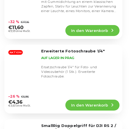
mit Gummidichtung an einem klassischen
Zapfen, Stativ für Leuchten zur Verankerung
einer Leuchte, eines Monitors, einer Kamera...
Die
durchschnittliche
–32 %
€17,16
Produktbewertung
€11,60
In den Warenkorb
ist
€9,59 ohne MwSt.
4,8
von
5
Erweiterte Fotoschraube 1/4"
Sternen.
AKTION
AUF LAGER IN PRAG
Ersatzschraube 1/4" für Foto- und
Videozubehör (1 Stk.). Erweiterte
Fotoschraube.
Die
durchschnittliche
–26 %
€5,96
Produktbewertung
€4,36
In den Warenkorb
ist
€3,60 ohne MwSt.
5,0
von
5
SmallRig Doppelgriff für DJI RS 2 /
Sternen.