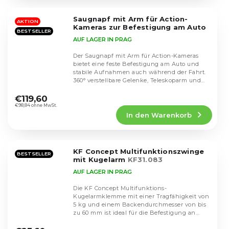
von
5
Saugnapf mit Arm für Action-
Sternen.
AKTION
Kameras zur Befestigung am Auto
BESTSELLER
AUF LAGER IN PRAG
Der Saugnapf mit Arm für Action-Kameras
bietet eine feste Befestigung am Auto und
stabile Aufnahmen auch während der Fahrt.
360° verstellbare Gelenke, Teleskoparm und
Die
breite...
durchschnittliche
€119,60
Produktbewertung
€98,84 ohne MwSt.
In den Warenkorb
ist
5,0
von
5
KF Concept Multifunktionszwinge
Sternen.
BESTSELLER
mit Kugelarm
KF31.083
AUF LAGER IN PRAG
Die KF Concept Multifunktions-
Kugelarmklemme mit einer Tragfähigkeit von
5 kg und einem Backendurchmesser von bis
zu 60 mm ist ideal für die Befestigung an
Die
verschiedenen...