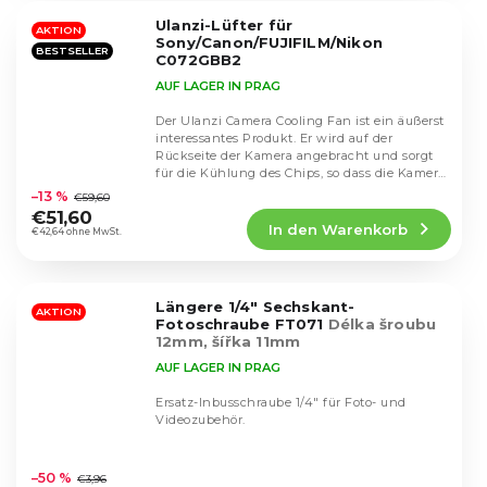
5
Ulanzi-Lüfter für
Sternen.
AKTION
Sony/Canon/FUJIFILM/Nikon
BESTSELLER
C072GBB2
AUF LAGER IN PRAG
Der Ulanzi Camera Cooling Fan ist ein äußerst
interessantes Produkt. Er wird auf der
Rückseite der Kamera angebracht und sorgt
Die
für die Kühlung des Chips, so dass die Kamera
durchschnittliche
beim...
–13 %
€59,60
Produktbewertung
€51,60
In den Warenkorb
ist
€42,64 ohne MwSt.
4,5
von
5
Längere 1/4" Sechskant-
Sternen.
AKTION
Fotoschraube FT071
Délka šroubu
12mm, šířka 11mm
AUF LAGER IN PRAG
Ersatz-Inbusschraube 1/4" für Foto- und
Videozubehör.
Die
durchschnittliche
–50 %
€3,96