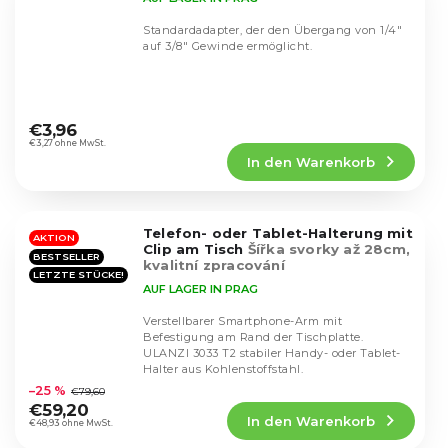
Standardadapter, der den Übergang von 1/4"
auf 3/8" Gewinde ermöglicht.
Die
durchschnittliche
€3,96
Produktbewertung
€3,27 ohne MwSt.
In den Warenkorb
ist
4,8
von
5
Telefon- oder Tablet-Halterung mit
Sternen.
AKTION
Clip am Tisch
Šířka svorky až 28cm,
BESTSELLER
kvalitní zpracování
LETZTE STÜCKE!
AUF LAGER IN PRAG
Verstellbarer Smartphone-Arm mit
Befestigung am Rand der Tischplatte.
ULANZI 3033 T2 stabiler Handy- oder Tablet-
Die
Halter aus Kohlenstoffstahl.
durchschnittliche
–25 %
€79,60
Produktbewertung
€59,20
In den Warenkorb
ist
€48,93 ohne MwSt.
4,5