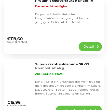
Proaim Schulterstütze SnapRig
Sternen.
Derzeit nicht verfügbar
Bequeme Schulterstütze für
Langzeitaufnahmen, geeignet für alle
gängigen DSLRs auf dem Markt.
Die
durchschnittliche
€119,60
Produktbewertung
€98,84 ohne MwSt.
Detail
ist
4,5
von
5
Super-Krabbenklemme SR-52
Sternen.
Nosnost až 4kg
AUF LAGER IN PRAG
Der SR-52 ist ein unschätzbares Werkzeug für
die Videoproduktion oder die Arbeit im Studio.
Das spezielle "Backen"-Design ermöglicht es
Ihnen, Zubehör an geeigneten Stellen...
Die
durchschnittliche
€15,96
Produktbewertung
€13,19 ohne MwSt.