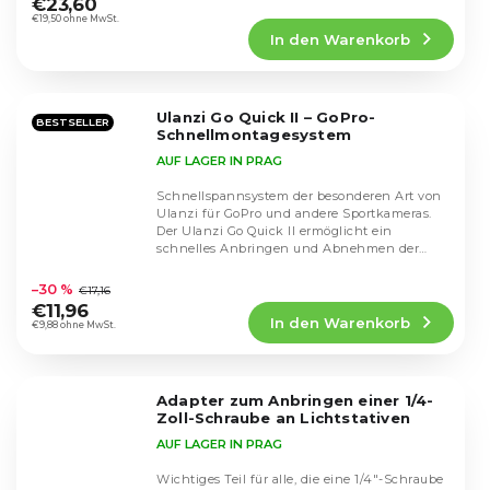
durchschnittliche
€23,60
Produktbewertung
€19,50 ohne MwSt.
In den Warenkorb
ist
4,6
von
5
Ulanzi Go Quick II – GoPro-
Sternen.
BESTSELLER
Schnellmontagesystem
AUF LAGER IN PRAG
Schnellspannsystem der besonderen Art von
Ulanzi für GoPro und andere Sportkameras.
Der Ulanzi Go Quick II ermöglicht ein
schnelles Anbringen und Abnehmen der
Die
Sportkamera von...
durchschnittliche
–30 %
€17,16
Produktbewertung
€11,96
In den Warenkorb
ist
€9,88 ohne MwSt.
4,7
von
5
Adapter zum Anbringen einer 1/4-
Sternen.
Zoll-Schraube an Lichtstativen
AUF LAGER IN PRAG
Wichtiges Teil für alle, die eine 1/4"-Schraube