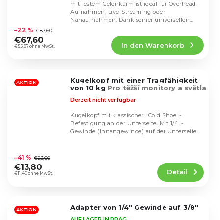
mit festem Gelenkarm ist ideal für Overhead-
Aufnahmen, Live-Streaming oder
Die
Nahaufnahmen. Dank seiner universellen
durchschnittliche
Kompatibilität und...
–22 %
€87,60
Produktbewertung
€67,60
In den Warenkorb
ist
€55,87 ohne MwSt.
4,5
von
5
Kugelkopf mit einer Tragfähigkeit
Sternen.
AKTION
von 10 kg
Pro těžší monitory a světla
Derzeit nicht verfügbar
Kugelkopf mit klassischer "Cold Shoe"-
Befestigung an der Unterseite. Mit 1/4"-
Gewinde (Innengewinde) auf der Unterseite.
Die
durchschnittliche
–41 %
€23,60
Produktbewertung
€13,80
Detail
ist
€11,40 ohne MwSt.
4,7
von
5
Adapter von 1/4" Gewinde auf 3/8"
Sternen.
AKTION
AUF LAGER IN PRAG