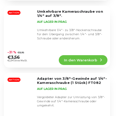
von
5
Umkehrbare Kameraschraube von
Sternen.
AKTION
1/4" auf 3/8".
AUF LAGER IN PRAG
Umkehrbare 1/4"- zu 3/8"-Nockenschraube
für den Übergang zwischen 1/4"- und 3/8"-
Schraube oder andersherum.
Die
durchschnittliche
–31 %
€5,16
Produktbewertung
€3,56
In den Warenkorb
ist
€2,94 ohne MwSt.
4,7
von
5
Adapter von 3/8"-Gewinde auf 1/4"-
Sternen.
AKTION
Kameraschraube (1 Stück) FT082
AUF LAGER IN PRAG
Vergoldeter Adapter zur Umrüstung von 3/8"-
Gewinde auf 1/4"-Kameraschraube oder
umgekehrt.
Die