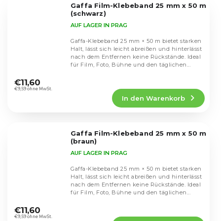
Gaffa Film-Klebeband 25 mm x 50 m
Sternen.
(schwarz)
AUF LAGER IN PRAG
Gaffa-Klebeband 25 mm × 50 m bietet starken
Halt, lässt sich leicht abreißen und hinterlässt
nach dem Entfernen keine Rückstände. Ideal
für Film, Foto, Bühne und den täglichen...
Die
durchschnittliche
€11,60
Produktbewertung
€9,59 ohne MwSt.
In den Warenkorb
ist
5,0
von
5
Gaffa Film-Klebeband 25 mm x 50 m
Sternen.
(braun)
AUF LAGER IN PRAG
Gaffa-Klebeband 25 mm × 50 m bietet starken
Halt, lässt sich leicht abreißen und hinterlässt
nach dem Entfernen keine Rückstände. Ideal
für Film, Foto, Bühne und den täglichen...
Die
durchschnittliche
€11,60
Produktbewertung
€9,59 ohne MwSt.