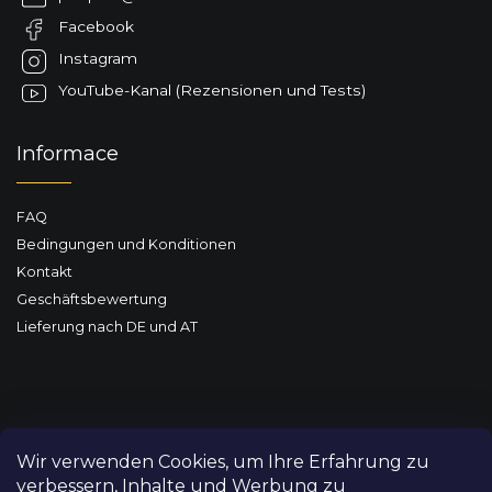
e
e
r
Facebook
i
L
l
Instagram
i
e
s
YouTube-Kanal (Rezensionen und Tests)
t
e
Informace
FAQ
Bedingungen und Konditionen
Kontakt
Geschäftsbewertung
Lieferung nach DE und AT
Wir verwenden Cookies, um Ihre Erfahrung zu
verbessern, Inhalte und Werbung zu