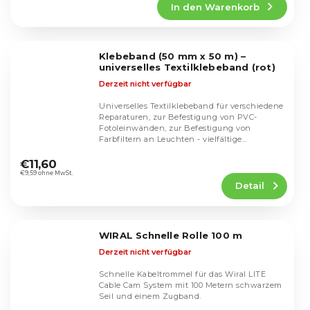
In den Warenkorb
ist
5,0
von
5
Klebeband (50 mm x 50 m) –
Sternen.
universelles Textilklebeband (rot)
Derzeit nicht verfügbar
Universelles Textilklebeband für verschiedene
Reparaturen, zur Befestigung von PVC-
Fotoleinwänden, zur Befestigung von
Farbfiltern an Leuchten - vielfältige
Die
Einsatzmöglichkeiten...
durchschnittliche
€11,60
Produktbewertung
€9,59 ohne MwSt.
Detail
ist
5,0
von
5
WIRAL Schnelle Rolle 100 m
Sternen.
Derzeit nicht verfügbar
Schnelle Kabeltrommel für das Wiral LITE
Cable Cam System mit 100 Metern schwarzem
Seil und einem Zugband.