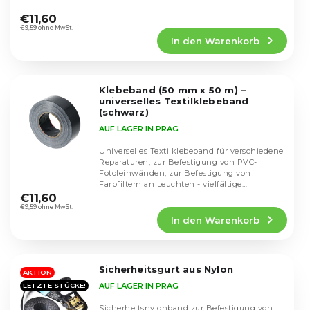
i
Die
Einsatzmöglichkeiten...
o
durchschnittliche
e
€11,60
d
Produktbewertung
€9,59 ohne MwSt.
r
u
In den Warenkorb
ist
u
k
4,0
n
von
t
g
5
e
Klebeband (50 mm x 50 m) –
Sternen.
universelles Textilklebeband
(schwarz)
AUF LAGER IN PRAG
Universelles Textilklebeband für verschiedene
Reparaturen, zur Befestigung von PVC-
Fotoleinwänden, zur Befestigung von
Die
Farbfiltern an Leuchten - vielfältige
durchschnittliche
Einsatzmöglichkeiten...
€11,60
Produktbewertung
€9,59 ohne MwSt.
In den Warenkorb
ist
5,0
von
5
Sicherheitsgurt aus Nylon
Sternen.
AKTION
AUF LAGER IN PRAG
LETZTE STÜCKE!
Sicherheitsnylonband zur Befestigung von