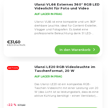
5
Ulanzi VL66 Externes 360° RGB LED
Sternen.
Videolicht für Foto und Video
AUF LAGER IN PRAG
Ulanzi VL66 ist eine kompakte und um 360°
drehbare Leuchte, ideal für Content-Ersteller,
Vlogger und Fotografen. Es bietet eine
professionelle Beleuchtung dank 51 LED-
Die
Dioden mit...
durchschnittliche
€31,60
Produktbewertung
€26,12 ohne MwSt.
In den Warenkorb
ist
4,8
von
5
Ulanzi LE20 RGB-Videoleuchte im
Sternen.
AKTION
Taschenformat, 20 W
AUF LAGER IN PRAG
Das Ulanzi LE20 ist ein kompaktes RGB-
Taschen-Videolicht mit einer Leistung von 20
W (das Licht ist so leistungsstark, dass es eine
aktive Kühlung benötigt – einen Ventilator),...
Die
durchschnittliche
–22 %
€71,60