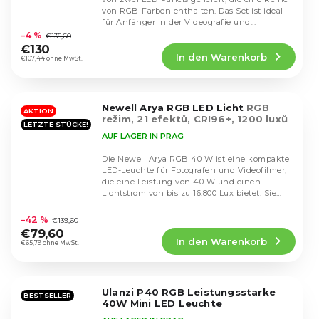
von RGB-Farben enthalten. Das Set ist ideal
Die
für Anfänger in der Videografie und...
durchschnittliche
–4 %
€135,60
Produktbewertung
€130
In den Warenkorb
ist
€107,44 ohne MwSt.
4,6
von
5
Newell Arya RGB LED Licht
RGB
Sternen.
AKTION
režim, 21 efektů, CRI96+, 1200 luxů
LETZTE STÜCKE!
AUF LAGER IN PRAG
Die Newell Arya RGB 40 W ist eine kompakte
LED-Leuchte für Fotografen und Videofilmer,
die eine Leistung von 40 W und einen
Lichtstrom von bis zu 16.800 Lux bietet. Sie
Die
verfügt...
durchschnittliche
–42 %
€139,60
Produktbewertung
€79,60
In den Warenkorb
ist
€65,79 ohne MwSt.
5,0
von
5
Ulanzi P40 RGB Leistungsstarke
Sternen.
BESTSELLER
40W Mini LED Leuchte