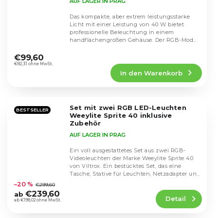
AUF LAGER IN PRAG
Das kompakte, aber extrem leistungsstarke
Licht mit einer Leistung von 40 W bietet
professionelle Beleuchtung in einem
handflächengroßen Gehäuse. Der RGB-Modus
Die
mit 20 Effekten,...
durchschnittliche
€99,60
Produktbewertung
€82,31 ohne MwSt.
In den Warenkorb
ist
4,6
von
5
Set mit zwei RGB LED-Leuchten
Sternen.
BESTSELLER
Weeylite Sprite 40 inklusive
Zubehör
AUF LAGER IN PRAG
Ein voll ausgestattetes Set aus zwei RGB-
Videoleuchten der Marke Weeylite Sprite 40
von Viltrox. Ein bestücktes Set, das eine
Die
Tasche, Stative für Leuchten, Netzadapter und
durchschnittliche
eine...
–20 %
€299,60
Produktbewertung
€239,60
ab
Detail
ist
ab €198,02 ohne MwSt.
4,6