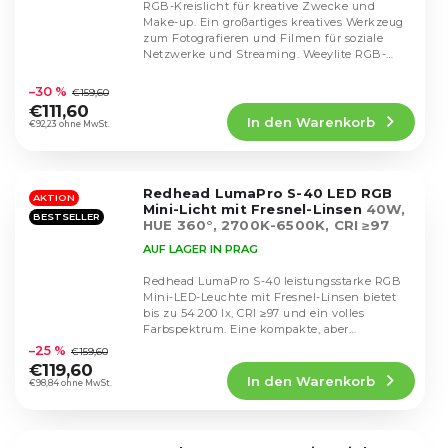
RGB-Kreislicht für kreative Zwecke und
Make-up. Ein großartiges kreatives Werkzeug
zum Fotografieren und Filmen für soziale
Netzwerke und Streaming. Weeylite RGB-
Die
Ringlicht WE-10.
durchschnittliche
–30 %
€159,60
Produktbewertung
€111,60
In den Warenkorb
ist
€92,23 ohne MwSt.
4,5
von
5
Redhead LumaPro S-40 LED RGB
Sternen.
AKTION
Mini-Licht mit Fresnel-Linsen
40W,
BESTSELLER
HUE 360°, 2700K-6500K, CRI ≥97
AUF LAGER IN PRAG
Redhead LumaPro S-40 leistungsstarke RGB
Mini-LED-Leuchte mit Fresnel-Linsen bietet
bis zu 54.200 lx, CRI ≥97 und ein volles
Die
Farbspektrum. Eine kompakte, aber
durchschnittliche
professionelle...
–25 %
€159,60
Produktbewertung
€119,60
In den Warenkorb
ist
€98,84 ohne MwSt.
5,0
von
5