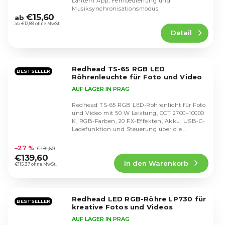
Lantern App, Fernbedienung und
Die
Musiksynchronisationsmodus.
durchschnittliche
€15,60
ab
Produktbewertung
ab €12,89 ohne MwSt.
Detail
ist
5,0
von
5
Redhead TS-65 RGB LED
Sternen.
BESTSELLER
Röhrenleuchte für Foto und Video
AUF LAGER IN PRAG
Redhead TS-65 RGB LED-Röhrenlicht für Foto
und Video mit 50 W Leistung, CCT 2700–10000
K, RGB-Farben, 20 FX-Effekten, Akku, USB-C-
Ladefunktion und Steuerung über die...
Die
durchschnittliche
–27 %
€191,60
Produktbewertung
€139,60
In den Warenkorb
ist
€115,37 ohne MwSt.
5,0
von
5
Redhead LED RGB-Röhre LP730 für
Sternen.
BESTSELLER
kreative Fotos und Videos
AUF LAGER IN PRAG