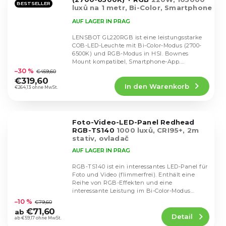
BESTSELLER
luxů na 1 metr, Bi-Color, Smartphone
app
AUF LAGER IN PRAG
LENSBOT GL220RGB ist eine leistungsstarke
COB-LED-Leuchte mit Bi-Color-Modus (2700-
6500K) und RGB-Modus in HSI. Bownes
Die
Mount kompatibel, Smartphone-App.
durchschnittliche
Entwickelt für...
–30 %
€459,60
Produktbewertung
€319,60
In den Warenkorb
ist
€264,13 ohne MwSt.
4,6
von
5
Foto-Video-LED-Panel Redhead
Sternen.
RGB-TS140
1000 luxů, CRI95+, 2m
stativ, ovladač
AUF LAGER IN PRAG
RGB-TS140 ist ein interessantes LED-Panel für
Foto und Video (flimmerfrei). Enthält eine
Reihe von RGB-Effekten und eine
Die
interessante Leistung im Bi-Color-Modus
durchschnittliche
(2900-7000K).
–10 %
€79,60
Produktbewertung
€71,60
ab
Detail
ist
ab €59,17 ohne MwSt.