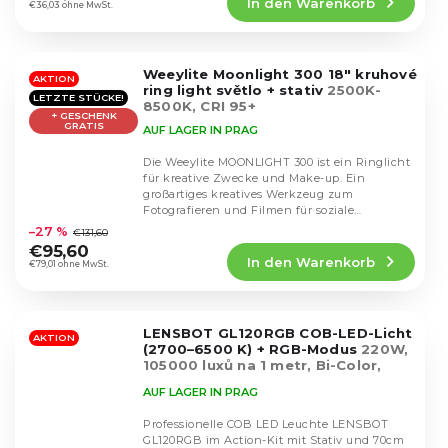
In den Warenkorb
ist
€36,03 ohne MwSt.
4,6
von
5
Weeylite Moonlight 300 18" kruhové
Sternen.
AKTION
ring light světlo + stativ
2500K-
LETZTE STÜCKE!
8500K, CRI 95+
+ GESCHENK
GRATIS
AUF LAGER IN PRAG
Die Weeylite MOONLIGHT 300 ist ein Ringlicht
für kreative Zwecke und Make-up. Ein
großartiges kreatives Werkzeug zum
Die
Fotografieren und Filmen für soziale
durchschnittliche
Netzwerke und Streaming.
–27 %
€131,60
Produktbewertung
€95,60
In den Warenkorb
ist
€79,01 ohne MwSt.
4,8
von
5
LENSBOT GL120RGB COB-LED-Licht
Sternen.
AKTION
(2700–6500 K) + RGB-Modus
220W,
105000 luxů na 1 metr, Bi-Color,
Smartphone app
AUF LAGER IN PRAG
Professionelle COB LED Leuchte LENSBOT
GL120RGB im Action-Kit mit Stativ und 70cm