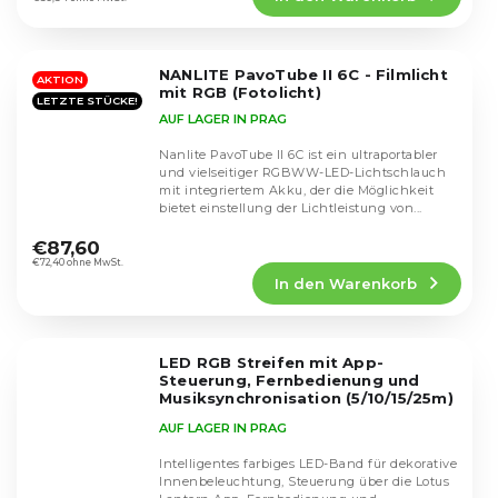
4,4
von
5
NANLITE PavoTube II 6C - Filmlicht
Sternen.
AKTION
mit RGB (Fotolicht)
LETZTE STÜCKE!
AUF LAGER IN PRAG
Nanlite PavoTube II 6C ist ein ultraportabler
und vielseitiger RGBWW-LED-Lichtschlauch
mit integriertem Akku, der die Möglichkeit
bietet einstellung der Lichtleistung von...
Die
durchschnittliche
€87,60
Produktbewertung
€72,40 ohne MwSt.
In den Warenkorb
ist
4,5
von
5
LED RGB Streifen mit App-
Sternen.
Steuerung, Fernbedienung und
Musiksynchronisation (5/10/15/25m)
24V 1A
AUF LAGER IN PRAG
Intelligentes farbiges LED-Band für dekorative
Innenbeleuchtung, Steuerung über die Lotus