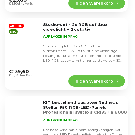
In den Warenkorb
ist
€19,50 ohne MwSt.
5,0
von
5
Studio-set - 2x RGB softbox
Sternen.
AKTION
videolicht + 2x stativ
NEU
AUF LAGER IN PRAG
Studiokomplett - 2x RGB Softbox
Videoleuchte + 2x Stativ ist eine vielseitige
Lösung für kreatives Arbeiten mit Licht. Jede
LED-RGB-Leuchte mit einer Leistung von 30
Die
W bietet...
durchschnittliche
€139,60
Produktbewertung
€115,37 ohne MwSt.
In den Warenkorb
ist
4,8
von
5
KIT bestehend aus zwei Redhead
Sternen.
Stellar 950 RGB-LED-Panels
Profesionální světlo s CRI95+ a 6000
lumeny na 1 světlo
AUF LAGER IN PRAG
Redhead wird mit einem preisgünstigen Set
von zwei LED-Panels geliefert, die eine Reihe