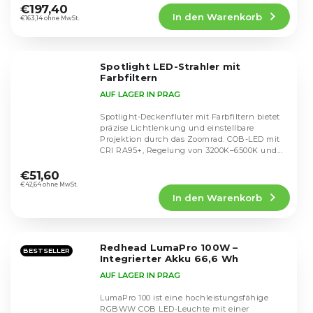
Produktbewertung
€197,40
In den Warenkorb
ist
€163,14 ohne MwSt.
4,5
von
5
Spotlight LED-Strahler mit
Sternen.
Farbfiltern
AUF LAGER IN PRAG
Spotlight-Deckenfluter mit Farbfiltern bietet
präzise Lichtlenkung und einstellbare
Projektion durch das Zoomrad. COB-LED mit
CRI RA95+, Regelung von 3200K–6500K und...
Die
durchschnittliche
€51,60
Produktbewertung
€42,64 ohne MwSt.
In den Warenkorb
ist
5,0
von
5
Redhead LumaPro 100W –
Sternen.
BESTSELLER
Integrierter Akku 66,6 Wh
AUF LAGER IN PRAG
LumaPro 100 ist eine hochleistungsfähige
RGBWW COB LED-Leuchte mit einer