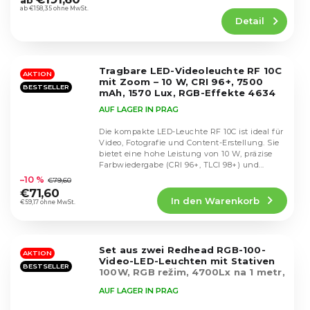
ab
Produktbewertung
ab €158,35 ohne MwSt.
Detail
ist
4,4
von
5
Tragbare LED-Videoleuchte RF 10C
Sternen.
AKTION
mit Zoom – 10 W, CRI 96+, 7500
BESTSELLER
mAh, 1570 Lux, RGB-Effekte 4634
AUF LAGER IN PRAG
Die kompakte LED-Leuchte RF 10C ist ideal für
Video, Fotografie und Content-Erstellung. Sie
bietet eine hohe Leistung von 10 W, präzise
Die
Farbwiedergabe (CRI 96+, TLCI 98+) und...
durchschnittliche
–10 %
€79,60
Produktbewertung
€71,60
In den Warenkorb
ist
€59,17 ohne MwSt.
4,2
von
5
Set aus zwei Redhead RGB-100-
Sternen.
AKTION
Video-LED-Leuchten mit Stativen
BESTSELLER
100W, RGB režim, 4700Lx na 1 metr,
Smartphone App
AUF LAGER IN PRAG