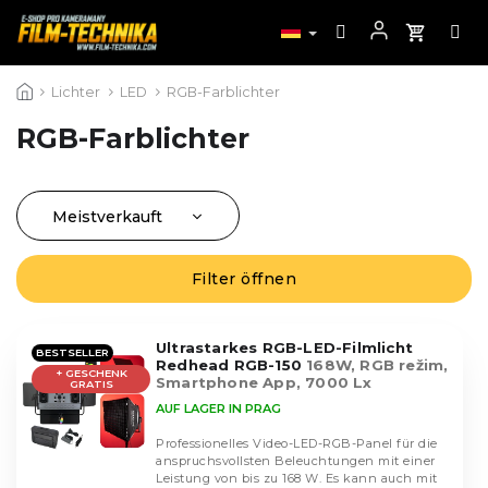
Zum
Lichter
LED
RGB-Farblichter
Inhalt
springen
RGB-Farblichter
Meistverkauft
P
r
Günstigste
o
Filter öffnen
L
Teuerste
d
i
u
Alphabetisch
s
k
Ultrastarkes RGB-LED-Filmlicht
t
BESTSELLER
Redhead RGB-150
168W, RGB režim,
t
+ GESCHENK
e
Smartphone App, 7000 Lx
GRATIS
s
d
AUF LAGER IN PRAG
o
e
r
Professionelles Video-LED-RGB-Panel für die
r
anspruchsvollsten Beleuchtungen mit einer
t
P
Leistung von bis zu 168 W. Es kann auch mit