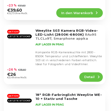
Integrierte...
durchschnittliche
–23 %
€51,60
Produktbewertung
€39,60
In den Warenkorb
ist
€32,73 ohne MwSt.
4,4
von
5
Weeylite S03 Kamera RGB-Video-
Sternen.
AKTION
LED-Licht (2800K-6800K)
RA≥95
LETZTE STÜCKE!
TLCL≥97, Smarphone appka
AUF LAGER IN PRAG
Kompakte RGB-Kameraleuchte mit 2800 -
8500K Temperatur und Lichteffekten. Weeylite
S03 ist in verschiedenen Farben erhältlich.
Die
Ideal für Fotografen und Videofilmer.
durchschnittliche
–26 %
€35,60
Produktbewertung
€26
Detail
ist
€21,49 ohne MwSt.
4,8
von
5
18" RGB-Farbringlicht Weeylite WE-
Sternen.
AKTION
10 + Stativ und Tasche
LETZTE STÜCKE!
AUF LAGER IN PRAG