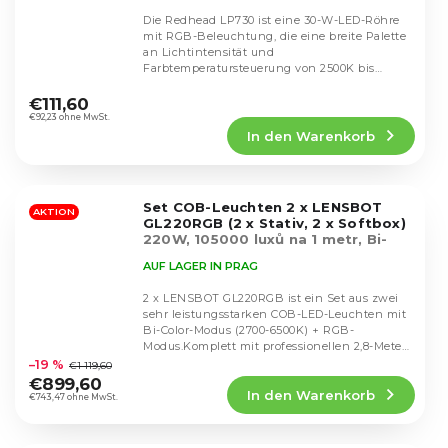
Die Redhead LP730 ist eine 30-W-LED-Röhre
mit RGB-Beleuchtung, die eine breite Palette
an Lichtintensität und
Farbtemperatursteuerung von 2500K bis
Die
9900K bietet. Sie ist mit...
durchschnittliche
€111,60
Produktbewertung
€92,23 ohne MwSt.
In den Warenkorb
ist
4,6
von
5
Set COB-Leuchten 2 x LENSBOT
Sternen.
AKTION
GL220RGB (2 x Stativ, 2 x Softbox)
220W, 105000 luxů na 1 metr, Bi-
Color, Smartphone app
AUF LAGER IN PRAG
2 x LENSBOT GL220RGB ist ein Set aus zwei
sehr leistungsstarken COB-LED-Leuchten mit
Bi-Color-Modus (2700-6500K) + RGB-
Die
Modus.Komplett mit professionellen 2,8-Meter-
durchschnittliche
Stativen,...
–19 %
€1 119,60
Produktbewertung
€899,60
In den Warenkorb
ist
€743,47 ohne MwSt.
4,7
von