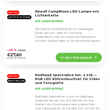
von
5
Newell CampBlaze LED-Lampe mit
Sternen.
AKTION
Lichterkette
LETZTE STÜCKE!
AUF LAGER IN PRAG
Der Newell CampBlaze ist ein vielseitiges
Gerät, das sich ideal für Camping,
Gartenpartys oder als markante Dekoration
auf dem Balkon oder im Schlafzimmer eignet.
Die
Es handelt...
durchschnittliche
–46 %
€51,60
Produktbewertung
€27,60
In den Warenkorb
ist
€22,81 ohne MwSt.
4,5
von
5
Redhead Spectraline Set, 4 Stk. –
Sternen.
AKTION
RGB LED Röhrenleuchten für Video
BESTSELLER
und Fotografie
AUF LAGER IN PRAG
Redhead Spectraline ist ein einzigartiges,
kreatives Set aus vier LED-Röhren für das
Drehen von Musikvideos oder andere Foto-
Die
und Videozwecke. Es handelt sich um ein Set