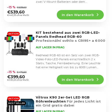
i
Die
zwei V-Mount-Batterien oder dem
r
durchschnittliche
e
mitgelieferten...
–15 %
€639,60
o
Produktbewertung
r
€539,60
d
In den Warenkorb
ist
€445,95 ohne MwSt.
u
u
4,9
n
k
von
g
5
t
KIT bestehend aus zwei RGB-LED-
Sternen.
AKTION
e
Panels Redhead RGB-60
Profesionální světlo s CRI95+ a 6000
lumeny na 1 světlo
AUF LAGER IN PRAG
Redhead RGB-60 ist ein Satz von zwei RGB-
Video-Foto-LED-Panels einschließlich 2 x
Stativ, Tasche, Fernbedienung. Eine Leuchte
Die
hat eine Helligkeit von bis zu 6000 Lumen
durchschnittliche
und einen...
–15 %
€475,60
Produktbewertung
€399,60
In den Warenkorb
ist
€330,25 ohne MwSt.
4,6
von
5
Viltrox K90 2er-Set LED RGB
Sternen.
AKTION
Röhrenleuchten
Für jedes Licht ist
BESTSELLER
ein Grid gratis dabei
AUF LAGER IN PRAG