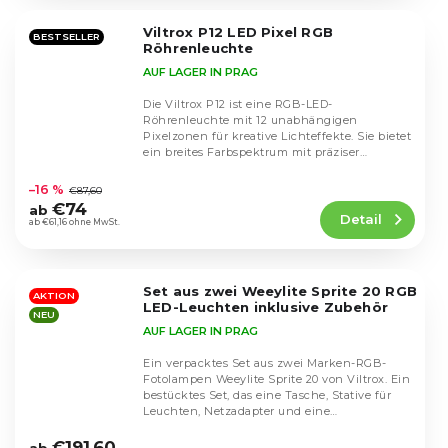
von
5
Viltrox P12 LED Pixel RGB
Sternen.
BESTSELLER
Röhrenleuchte
AUF LAGER IN PRAG
Die Viltrox P12 ist eine RGB-LED-
Röhrenleuchte mit 12 unabhängigen
Pixelzonen für kreative Lichteffekte. Sie bietet
ein breites Farbspektrum mit präziser
Die
Einstellung von...
durchschnittliche
–16 %
€87,60
Produktbewertung
€74
ab
Detail
ist
ab €61,16 ohne MwSt.
4,8
von
5
Set aus zwei Weeylite Sprite 20 RGB
Sternen.
AKTION
LED-Leuchten inklusive Zubehör
NEU
AUF LAGER IN PRAG
Ein verpacktes Set aus zwei Marken-RGB-
Fotolampen Weeylite Sprite 20 von Viltrox. Ein
bestücktes Set, das eine Tasche, Stative für
Leuchten, Netzadapter und eine
Die
Fernbedienung...
durchschnittliche
€191,60