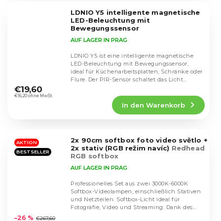
5
LDNIO Y5 intelligente magnetische
Sternen.
LED-Beleuchtung mit
Bewegungssensor
AUF LAGER IN PRAG
LDNIO Y5 ist eine intelligente magnetische
LED-Beleuchtung mit Bewegungssensor,
ideal für Küchenarbeitsplatten, Schränke oder
Die
Flure. Der PIR-Sensor schaltet das Licht
durchschnittliche
innerhalb...
€19,60
Produktbewertung
€16,20 ohne MwSt.
In den Warenkorb
ist
5,0
von
5
2x 90cm softbox foto video světlo +
Sternen.
AKTION
2x stativ (RGB režim navíc)
Redhead
BESTSELLER
RGB softbox
AUF LAGER IN PRAG
Professionelles Set aus zwei 3000K-6000K
Softbox-Videolampen, einschließlich Stativen
und Netzteilen. Softbox-Licht ideal für
Die
Fotografie, Video und Streaming. Dank des...
durchschnittliche
–26 %
€267,60