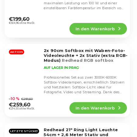
maximalen Leistung von 100 W und einer
einstellbaren Farbtemperatur im Bereich von
Die
2700K–6500K +200K....
durchschnittliche
€199,60
Produktbewertung
€164,96 ohne MwSt.
In den Warenkorb
ist
4,6
von
5
2x 90cm Softbox mit Waben-Foto-
Sternen.
AKTION
Videoleuchte + 2x Stativ (extra RGB-
Modus)
Redhead RGB softbox
AUF LAGER IN PRAG
Professionelles Set aus zwei 3000K-6000K
Softbox-Videolampen, einschließlich Stativen
und Netzteilen. Softbox-Licht ideal für
Die
Fotografie, Video und Streaming. Dank des...
durchschnittliche
–10 %
€291,60
Produktbewertung
€259,60
In den Warenkorb
ist
€214,55 ohne MwSt.
4,5
von
5
Redhead 21" Ring Light Leuchte
Sternen.
LETZTE STÜCKE!
54cm + 2,6 Meter Stativ und