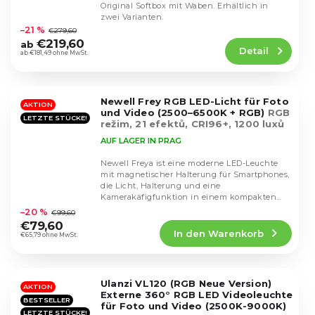
Original Softbox mit Waben. Erhältlich in
Die
zwei Varianten.
durchschnittliche
–21 %
€279,60
Produktbewertung
€219,60
ab
Detail
ist
ab €181,49 ohne MwSt.
4,8
von
5
Newell Frey RGB LED-Licht für Foto
Sternen.
AKTION
und Video (2500–6500K + RGB)
RGB
LETZTE STÜCKE!
režim, 21 efektů, CRI96+, 1200 luxů
AUF LAGER IN PRAG
Newell Freya ist eine moderne LED-Leuchte
mit magnetischer Halterung für Smartphones,
die Licht, Halterung und eine
Die
Kamerakäfigfunktion in einem kompakten
durchschnittliche
Design vereint. Dank...
–20 %
€99,60
Produktbewertung
€79,60
In den Warenkorb
ist
€65,79 ohne MwSt.
3,8
von
5
Ulanzi VL120 (RGB Neue Version)
Sternen.
AKTION
Externe 360° RGB LED Videoleuchte
BESTSELLER
für Foto und Video (2500K-9000K)
LETZTE STÜCKE!