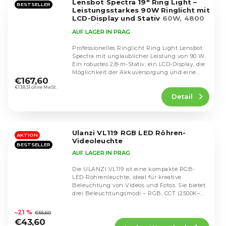
Lensbot Spectra 19" Ring Light –
Sternen.
BESTSELLER
Leistungsstarkes 90W Ringlicht mit
LCD-Display und Stativ
60W, 4800
lumenů, 3200-5600K, RGB režim
AUF LAGER IN PRAG
Professionelles Ringlicht Ring Light Lensbot
Spectra mit unglaublicher Leistung von 90 W.
Ein robustes 2,8-m-Stativ, ein LCD-Display, die
Die
Möglichkeit der Akkuversorgung und eine...
durchschnittliche
€167,60
Produktbewertung
€138,51 ohne MwSt.
Detail
ist
4,7
von
5
Ulanzi VL119 RGB LED Röhren-
Sternen.
AKTION
Videoleuchte
BESTSELLER
AUF LAGER IN PRAG
Die ULANZI VL119 ist eine kompakte RGB-
LED-Röhrenleuchte, ideal für kreative
Beleuchtung von Videos und Fotos. Sie bietet
drei Beleuchtungsmodi – RGB, CCT (2500K–
Die
9000K) und...
durchschnittliche
–21 %
€55,60
Produktbewertung
€43,60