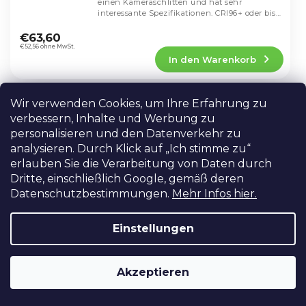
einen Kameraschlitten und hat sehr
interessante Spezifikationen. CRI96+ oder bis
Die
zu 55...
durchschnittliche
€63,60
Produktbewertung
€52,56 ohne MwSt.
In den Warenkorb
ist
4,4
von
5
Wir verwenden Cookies, um Ihre Erfahrung zu
LED-Licht mit Clip für
Sternen.
verbessern, Inhalte und Werbung zu
Pflanzenwachstum 4 Köpfe
15W,
Časovač 4/8/12 h, Stmívatelné
personalisieren und den Datenverkehr zu
AUF LAGER IN PRAG
analysieren. Durch Klick auf „Ich stimme zu“
erlauben Sie die Verarbeitung von Daten durch
Pflanzenzuchtlicht dank UV-Strahlung.
Dritte, einschließlich Google, gemäß deren
Vollspektrum-LED-Pflanzenlicht mit 4
flexiblen Armen und praktischem Clip zur
Datenschutzbestimmungen.
Mehr Infos hier.
Die
einfachen Befestigung. Bietet
durchschnittliche
Intensitätsregelung,...
€31,60
Produktbewertung
€26,12 ohne MwSt.
Einstellungen
In den Warenkorb
ist
4,5
von
Akzeptieren
5
KF Concept RGB Mini LED Licht mit
Sternen.
eingebautem Akku für Foto und