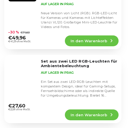
(Schwarz)
AUF LAGER IN PRAG
Neue Version von Licht (RGB). RGB-LED-Licht
für Kameras und Kameras mit Lichteffekten
Ulanzi VL120. Großartige Mini-LED-Leuchte für
Die
Videos und Fotos.
durchschnittliche
–30 %
€71,60
Produktbewertung
€49,96
In den Warenkorb
ist
€41,29 ohne MwSt.
4,1
von
5
Set aus zwei LED RGB-Leuchten für
Sternen.
Ambientebeleuchtung
AUF LAGER IN PRAG
Ein Set aus zwei LED-RGB-Leuchten mit
kompaktem Design, ideal für Gaming-Setups,
Fernsehbildschirme oder als indirekte Quelle
für Umgebungsbeleuchtung. Bietet 16
Die
statische...
durchschnittliche
€27,60
Produktbewertung
€22,81 ohne MwSt.
In den Warenkorb
ist
4,4
von