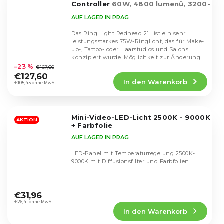
Controller
60W, 4800 lumenů, 3200-
5600K, RGB režim
AUF LAGER IN PRAG
Das Ring Light Redhead 21" ist ein sehr
leistungsstarkes 75W-Ringlicht, das für Make-
up-, Tattoo- oder Haarstudios und Salons
Die
konzipiert wurde. Möglichkeit zur Änderung
durchschnittliche
der...
–23 %
€167,60
Produktbewertung
€127,60
In den Warenkorb
ist
€105,45 ohne MwSt.
4,9
von
5
Mini-Video-LED-Licht 2500K - 9000K
Sternen.
AKTION
+ Farbfolie
AUF LAGER IN PRAG
LED-Panel mit Temperaturregelung 2500K-
9000K mit Diffusionsfilter und Farbfolien.
Die
durchschnittliche
€31,96
Produktbewertung
€26,41 ohne MwSt.
In den Warenkorb
ist
4,6