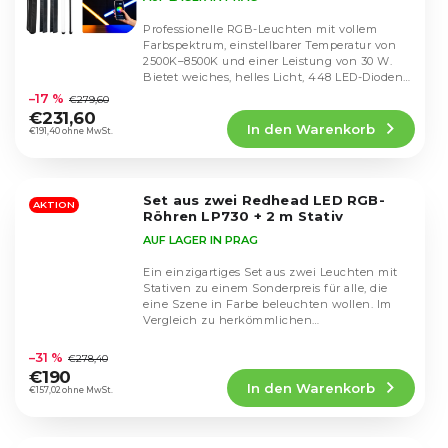
Professionelle RGB-Leuchten mit vollem
Farbspektrum, einstellbarer Temperatur von
2500K–8500K und einer Leistung von 30 W.
Die
Bietet weiches, helles Licht, 448 LED-Dioden
durchschnittliche
und bis...
–17 %
€279,60
Produktbewertung
€231,60
In den Warenkorb
ist
€191,40 ohne MwSt.
4,6
von
5
Set aus zwei Redhead LED RGB-
Sternen.
AKTION
Röhren LP730 + 2 m Stativ
AUF LAGER IN PRAG
Ein einzigartiges Set aus zwei Leuchten mit
Stativen zu einem Sonderpreis für alle, die
eine Szene in Farbe beleuchten wollen. Im
Vergleich zu herkömmlichen
Die
Leuchtstoffröhren...
durchschnittliche
–31 %
€278,40
Produktbewertung
€190
In den Warenkorb
ist
€157,02 ohne MwSt.
4,5
von
5