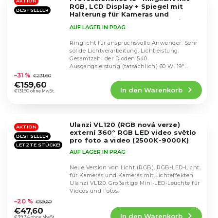
Sternen.
AKTION
RGB, LCD Display + Spiegel mit
BESTSELLER
Halterung für Kameras und
Camcorder
60W, 4800 lumenů,
AUF LAGER IN PRAG
3200-5600K, RGB režim
Ringlicht für anspruchsvolle Anwender. Sehr
solide Lichtverarbeitung, Lichtleistung.
Gesamtzahl der Dioden 540.
Die
Ausgangsleistung (tatsächlich) 60 W. 19"
durchschnittliche
farbiges Rundlicht mit...
–31 %
€231,60
Produktbewertung
€159,60
In den Warenkorb
ist
€131,90 ohne MwSt.
4,5
von
5
Ulanzi VL120 (RGB nová verze)
Sternen.
AKTION
externí 360° RGB LED video světlo
BESTSELLER
pro foto a video (2500K-9000K)
LETZTE STÜCKE!
AUF LAGER IN PRAG
Neue Version von Licht (RGB). RGB-LED-Licht
für Kameras und Kameras mit Lichteffekten
Ulanzi VL120. Großartige Mini-LED-Leuchte für
Die
Videos und Fotos.
durchschnittliche
–20 %
€59,60
Produktbewertung
€47,60
In den Warenkorb
ist
€39,34 ohne MwSt.