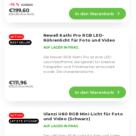
durchschnittliche
aus...
–16 %
€239,60
Produktbewertung
€199,60
In den Warenkorb
ist
€164,96 ohne MwSt.
4,4
von
5
Newell Kathi Pro RGB LED-
Sternen.
AKTION
Röhrenlicht für Foto und Video
BESTSELLER
AUF LAGER IN PRAG
Die Newell RGB Kathi Pro ist eine LED-
Leuchtstoffröhre, die speziell für kreative
Fotografen und Filmemacher entwickelt
wurde. Die charakteristische
Die
Lichtschwertform und die...
durchschnittliche
€111,96
Produktbewertung
€92,53 ohne MwSt.
In den Warenkorb
ist
4,4
von
5
Ulanzi U60 RGB Mini-Licht für Foto
Sternen.
AKTION
und Video (Schwarz)
LETZTE STÜCKE!
AUF LAGER IN PRAG
Das U60 Mini-RGB-Licht für Foto und Video