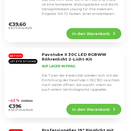
ist eine kompakte, leistungsstarke und leicht
transportierbare Lösung für Ihre kreativen
Projekte. Mit 72 Farben, einer einstellbaren...
Die
durchschnittliche
€39,60
Produktbewertung
€32,73 ohne MwSt.
In den Warenkorb
ist
4,6
von
5
Pavotube II 30C LED RGBWW
Sternen.
AKTION
Röhrenlicht 2-Licht-Kit
LETZTE STÜCKE!
AUF LAGER IN PRAG
Die Türen der Kreativität werden sich mit der
Einführung der PavoTube II 15C/30C-Leuchten
noch weiter öffnen, die sowohl intern als
auch extern technologische Upgrades
Die
aufweisen...
durchschnittliche
–43 %
€699,60
Produktbewertung
€396
In den Warenkorb
ist
€327,27 ohne MwSt.
4,6
von
5
Professionelles 19" Ringlicht mit