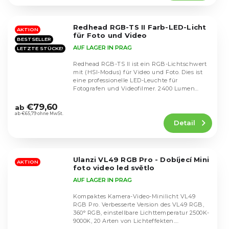
4,6
von
5
Redhead RGB-TS II Farb-LED-Licht
Sternen.
AKTION
für Foto und Video
BESTSELLER
AUF LAGER IN PRAG
LETZTE STÜCKE!
Redhead RGB-TS II ist ein RGB-Lichtschwert
mit (HSI-Modus) für Video und Foto. Dies ist
eine professionelle LED-Leuchte für
Fotografen und Videofilmer. 2400 Lumen
Die
und...
durchschnittliche
€79,60
ab
Produktbewertung
ab €65,79 ohne MwSt.
Detail
ist
4,4
von
5
Ulanzi VL49 RGB Pro - Dobíjecí Mini
Sternen.
AKTION
foto video led světlo
AUF LAGER IN PRAG
Kompaktes Kamera-Video-Minilicht VL49
RGB Pro. Verbesserte Version des VL49 RGB,
360° RGB, einstellbare Lichttemperatur 2500K-
9000K, 20 Arten von Lichteffekten.
Die