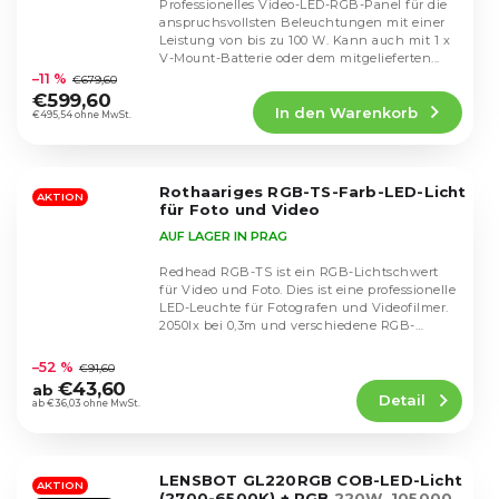
Professionelles Video-LED-RGB-Panel für die
anspruchsvollsten Beleuchtungen mit einer
Leistung von bis zu 100 W. Kann auch mit 1 x
Die
V-Mount-Batterie oder dem mitgelieferten...
durchschnittliche
–11 %
€679,60
Produktbewertung
€599,60
In den Warenkorb
ist
€495,54 ohne MwSt.
4,8
von
5
Rothaariges RGB-TS-Farb-LED-Licht
Sternen.
AKTION
für Foto und Video
AUF LAGER IN PRAG
Redhead RGB-TS ist ein RGB-Lichtschwert
für Video und Foto. Dies ist eine professionelle
LED-Leuchte für Fotografen und Videofilmer.
2050lx bei 0,3m und verschiedene RGB-
Die
Effekte.
durchschnittliche
–52 %
€91,60
Produktbewertung
€43,60
ab
Detail
ist
ab €36,03 ohne MwSt.
4,5
von
5
LENSBOT GL220RGB COB-LED-Licht
Sternen.
AKTION
(2700-6500K) + RGB
220W, 105000