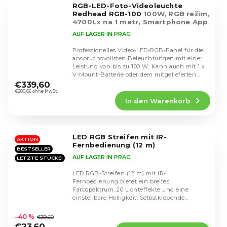
RGB-LED-Foto-Videoleuchte
Sternen.
Redhead RGB-100
100W, RGB režim,
4700Lx na 1 metr, Smartphone App
AUF LAGER IN PRAG
Professionelles Video-LED-RGB-Panel für die
anspruchsvollsten Beleuchtungen mit einer
Leistung von bis zu 100 W. Kann auch mit 1 x
Die
V-Mount-Batterie oder dem mitgelieferten...
durchschnittliche
€339,60
Produktbewertung
€280,66 ohne MwSt.
In den Warenkorb
ist
5,0
von
5
LED RGB Streifen mit IR-
Sternen.
AKTION
Fernbedienung (12 m)
BESTSELLER
AUF LAGER IN PRAG
LETZTE STÜCKE!
LED RGB-Streifen (12 m) mit IR-
Fernbedienung bietet ein breites
Farbspektrum, 20 Lichteffekte und eine
einstellbare Helligkeit. Selbstklebende
Die
Installation, kürzbar und 12 V...
durchschnittliche
–40 %
€39,60
Produktbewertung
€23,60