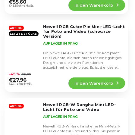
Produktbewertung
€55,60
In den Warenkorb
ist
€45,95 ohne MwSt.
4,5
von
5
Newell RGB Cutie Pie Mini-LED-Licht
Sternen.
AKTION
für Foto und Video (schwarze
LETZTE STÜCKE!
Version)
AUF LAGER IN PRAG
Die Newell RGB Cutie Pie ist eine kompakte
LED-Leuchte, die sich durch ihr einzigartiges
Design und die vielen Funktionen
Die
auszeichnet, die sie bietet. Es ist die ideale
durchschnittliche
Wahl für...
–45 %
€51,60
Produktbewertung
€27,96
In den Warenkorb
ist
€23,11 ohne MwSt.
4,8
von
5
Newell RGB-W Rangha Mini LED-
Sternen.
AKTION
Licht für Foto und Video
AUF LAGER IN PRAG
Newell RGB-W Rangha ist eine Mini-Metall-
LED-Leuchte für Foto und Video. Sie passt in