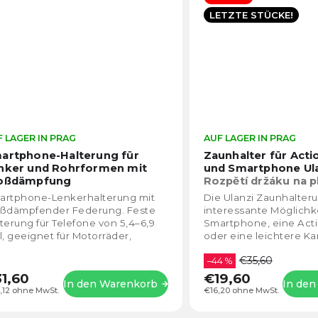
LETZTE STÜCKE!
 LAGER IN PRAG
Die
AUF LAGER IN PRAG
durchschnittliche
artphone-Halterung für
Zaunhalter für Act
Produktbewertung
nker und Rohrformen mit
und Smartphone Ula
ist
oßdämpfung
Rozpětí držáku na pl
5,0
80mm a držák mob
artphone-Lenkerhalterung mit
Die Ulanzi Zaunhalteru
von
oßdämpfender Federung. Feste
interessante Möglichke
5
terung für Telefone von 5,4–6,9
Smartphone, eine Act
Sternen.
l, geeignet für Motorräder,
oder eine leichtere K
rräder, E-Scooter und ATVs.
Filmen und Fotografier
€35,60
ckiert nicht...
Die Halterung...
–44 %
1,60
€19,60
In den Warenkorb
In de
,12 ohne MwSt.
€16,20 ohne MwSt.