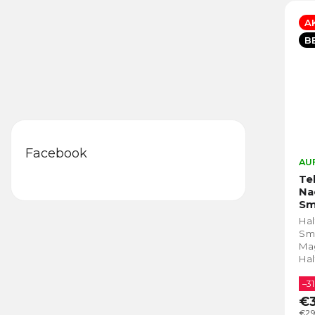
A
B
Facebook
AUF
Te
Na
Sm
Ac
Ha
Au
Sm
Ma
Hal
vo
Vid
–31
€3
€29