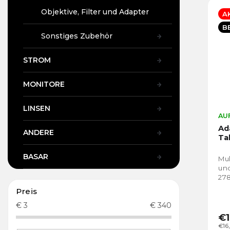
Objektive, Filter und Adapter
A
B
Sonstiges Zubehör
STROM
MONITORE
LINSEN
AUF
Ad
ANDERE
Ta
BASAR
Mul
un
27
Preis
€
3
€
340
€1
€16