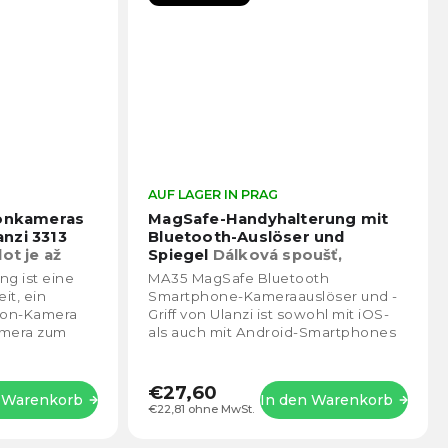
Die
AUF LAGER IN PRAG
Die
durchschnittliche
durch
ionkameras
MagSafe-Handyhalterung mit
Produktbewertung
Prod
nzi 3313
Bluetooth-Auslöser und
ist
ist
ot je až
Spiegel
Dálková spoušť,
5,0
4,4
ilu 85mm
zrcátko, držák na mobil
ng ist eine
MA35 MagSafe Bluetooth
von
von
it, ein
Smartphone-Kameraauslöser und -
5
5
ion-Kamera
Griff von Ulanzi ist sowohl mit iOS-
Sternen.
Stern
amera zum
als auch mit Android-Smartphones
en zu halten.
kompatibel. Mit einer magnetischen
Verbindung oder...
€27,60
n Warenkorb
In den Warenkorb
€22,81 ohne MwSt.