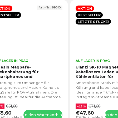
Art.-Nr.:
99010
KTION
AKTION
ESTSELLER
BESTSELLER
LETZTE STÜCKE!
 LAGER IN PRAG
Die
AUF LAGER IN PRAG
durchschnittliche
lesin MagSafe-
Ulanzi SK-10 Magne
Produktbewertung
ckenhalterung für
kabellosem Laden 
ist
artphones und
Kühlventilator für
4,5
tionkameras für POV-
Smartphones
lterung zum Umhängen für
Smartphone-Stativ mit
fnahmen
von
artphones und Action-Kameras
Kühlung und kabellos
5
gSafe für POV-Aufnahmen. Die
ideal für lange TikTok-
Sternen.
terung ist ideal für die Aufnahme
Instagram-Streams. Kü
n Unboxing-Videos und POV-
Telefon und lädt es gle
€51,60
€71,60
eos. Telesin Magsafe...
 %
Das multifunktionale...
–33 %
5,60
€47,60
In den Warenkorb
In de
,42 ohne MwSt.
€39,34 ohne MwSt.