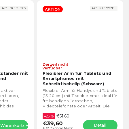
Art.-Nr.:
25207
Art.-Nr.:
99281
AKTION
Derzeit nicht
Die
Die
verfügbar
durchschnittliche
durch
tständer mit
Flexibler Arm für Tablets und
Produktbewertung
Prod
und
Smartphones mit
ist
ist
Schreibtischclip (Schwarz)
4,8
4,7
 aktiver
Flexibler Arm für Handys und Tablets
von
von
em Laden,
(13-20 cm) mit Tischklemme. Ideal für
5
5
 oder
freihändiges Fernsehen,
Sternen.
Stern
hlt das
Videotelefonate oder Arbeit. Die
ichzeitig auf.
verstellbare Konstruktion
€51,60
ermöglicht eine...
–23 %
€39,60
Detail
n Warenkorb
€32,73 ohne MwSt.