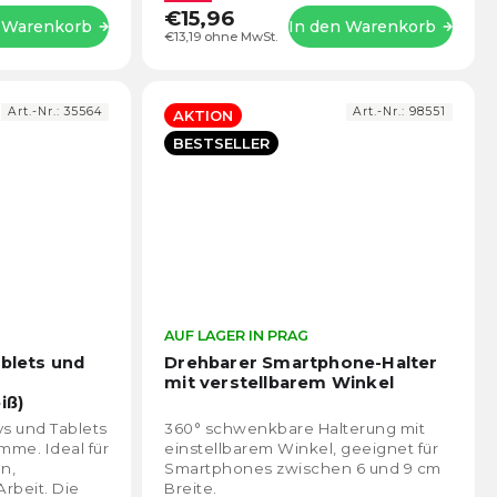
€15,96
n Warenkorb
In den Warenkorb
€13,19 ohne MwSt.
Art.-Nr.:
35564
Art.-Nr.:
98551
AKTION
BESTSELLER
Die
AUF LAGER IN PRAG
Die
durchschnittliche
durch
ablets und
Drehbarer Smartphone-Halter
Produktbewertung
Prod
mit verstellbarem Winkel
ist
ist
iß)
4,7
4,5
ys und Tablets
360° schwenkbare Halterung mit
von
von
mme. Ideal für
einstellbarem Winkel, geeignet für
5
5
n,
Smartphones zwischen 6 und 9 cm
Sternen.
Stern
rbeit. Die
Breite.