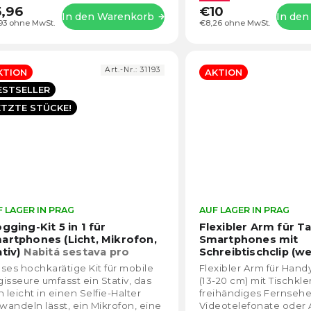
,96
€10
In den Warenkorb
In de
93 ohne MwSt.
€8,26 ohne MwSt.
Art.-Nr.:
31193
KTION
AKTION
ESTSELLER
ETZTE STÜCKE!
 LAGER IN PRAG
Die
AUF LAGER IN PRAG
durchschnittliche
gging-Kit 5 in 1 für
Flexibler Arm für T
Produktbewertung
artphones (Licht, Mikrofon,
Smartphones mit
ist
ativ)
Nabitá sestava pro
Schreibtischclip (we
4,3
kladní natáčení na mobil
ses hochkarätige Kit für mobile
Flexibler Arm für Hand
von
isseure umfasst ein Stativ, das
(13-20 cm) mit Tischkle
5
h leicht in einen Selfie-Halter
freihändiges Fernsehe
Sternen.
andeln lässt, ein Mikrofon, eine
Videotelefonate oder A