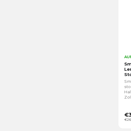
AUF
Sm
Le
St
Sm
st
Hal
Zol
Fah
Blo
€3
€26