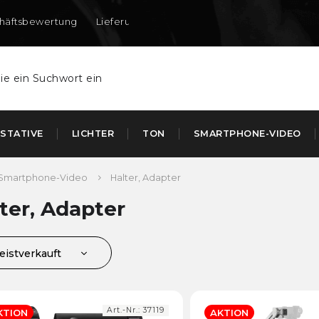
häftsbewertung
Lieferung nach DE und AT
STATIVE
LICHTER
TON
SMARTPHONE-VIDEO
Smartphone-Video
Halter, Adapter
ter, Adapter
eistverkauft
ünstigste
euerste
Art.-Nr.:
37119
KTION
AKTION