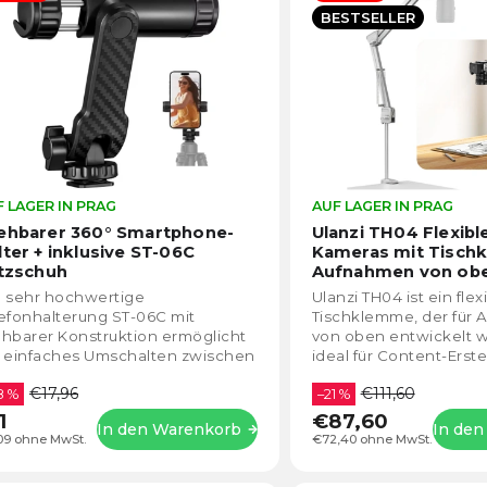
lphabetisch
BESTSELLER
 LAGER IN PRAG
Die
AUF LAGER IN PRAG
durchschnittliche
ehbarer 360° Smartphone-
Ulanzi TH04 Flexibl
Produktbewertung
lter + inklusive ST-06C
Kameras mit Tisch
ist
itzschuh
Aufnahmen von ob
4,5
e sehr hochwertige
Ulanzi TH04 ist ein flex
von
efonhalterung ST-06C mit
Tischklemme, der für
5
hbarer Konstruktion ermöglicht
von oben entwickelt 
Sternen.
n einfaches Umschalten zwischen
ideal für Content-Erstel
izontaler und vertikaler Position.
Unboxing-Videos oder
€17,96
€111,60
 verfügt über zwei...
8 %
geeignet ist. Die...
–21 %
1
€87,60
In den Warenkorb
In de
09 ohne MwSt.
€72,40 ohne MwSt.