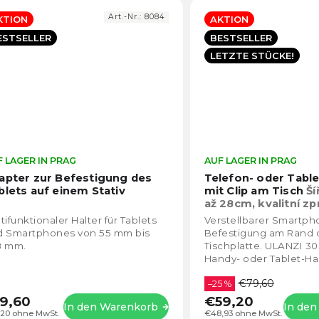
Art.-Nr.:
8084
KTION
AKTION
ESTSELLER
BESTSELLER
LETZTE STÜCKE!
 LAGER IN PRAG
Die
AUF LAGER IN PRAG
durchschnittliche
apter zur Befestigung des
Telefon- oder Tabl
Produktbewertung
blets auf einem Stativ
mit Clip am Tisch
Ší
ist
až 28cm, kvalitní z
4,5
tifunktionaler Halter für Tablets
Verstellbarer Smartp
von
d Smartphones von 55 mm bis
Befestigung am Rand 
5
8 mm.
Tischplatte. ULANZI 303
Sternen.
Handy- oder Tablet-Hal
Kohlenstoffstahl.
€79,60
–25 %
9,60
€59,20
In den Warenkorb
In de
,20 ohne MwSt.
€48,93 ohne MwSt.