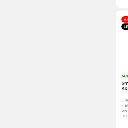
A
L
AUF
Sm
Ko
Die
Hal
bie
mit
ein