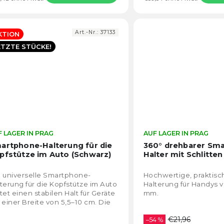
Art.-Nr.:
37133
KTION
ETZTE STÜCKE!
 LAGER IN PRAG
Die
AUF LAGER IN PRAG
durchschnittliche
artphone-Halterung für die
360° drehbarer Sm
Produktbewertung
pfstütze im Auto (Schwarz)
Halter mit Schlitten
ist
5,0
 universelle Smartphone-
Hochwertige, praktisc
von
terung für die Kopfstütze im Auto
Halterung für Handys v
5
tet einen stabilen Halt für Geräte
mm.
Sternen.
 einer Breite von 5,5–10 cm. Die
fache Installation und der...
€21,96
–54 %