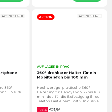
Art.-Nr.:
19250
Art.-Nr.:
98678
AKTION
Die
AUF LAGER IN PRAG
Die
durchschnittliche
durch
artphone-
360° drehbarer Halter für ein
Produktbewertung
Prod
Mobiltelefon bis 100 mm
ist
ist
4,6
4,4
he 360°-
Hochwertige, praktische 360°-
von
von
on 55 bis 100
Halterung für Handys von 55 bis 100
5
5
mm. Ideal für die Befestigung Ihres
Sternen.
Stern
Telefons auf einem Stativ. Inklusive
Kaltschuh für LED-Licht oder
€21,96
Mikrofon
–27 %