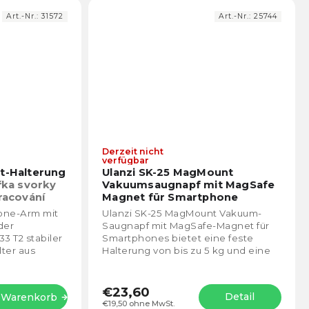
Art.-Nr.:
31572
Art.-Nr.:
25744
Derzeit nicht
Die
Die
verfügbar
durchschnittliche
durch
et-Halterung
Ulanzi SK-25 MagMount
Produktbewertung
Prod
řka svorky
Vakuumsaugnapf mit MagSafe
ist
ist
pracování
Magnet für Smartphone
4,5
5,0
hone-Arm mit
Ulanzi SK-25 MagMount Vakuum-
von
von
der
Saugnapf mit MagSafe-Magnet für
5
5
3 T2 stabiler
Smartphones bietet eine feste
Sternen.
Stern
ter aus
Halterung von bis zu 5 kg und eine
Tragfähigkeit von 1 kg. 360°
Winkelverstellung,...
€23,60
Detail
n Warenkorb
€19,50 ohne MwSt.