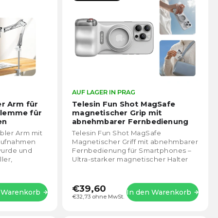
Die
AUF LAGER IN PRAG
Die
durchschnittliche
durch
er Arm für
Telesin Fun Shot MagSafe
Produktbewertung
Prod
klemme für
magnetischer Grip mit
ist
ist
en
abnehmbarer Fernbedienung
4,4
5,0
für Smartphone (weiß)
ibler Arm mit
Telesin Fun Shot MagSafe
von
von
 Aufnahmen
Magnetischer Griff mit abnehmbarer
5
5
wurde und
Fernbedienung für Smartphones –
Sternen.
Stern
ler,
Ultra-starker magnetischer Halter
 Streaming
mit N52-Magneten für eine stabile
Befestigung des...
€39,60
n Warenkorb
In den Warenkorb
€32,73 ohne MwSt.