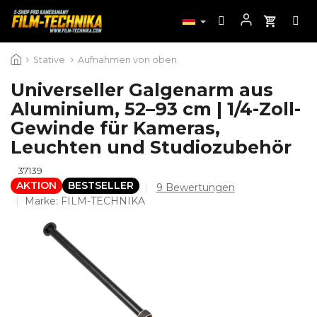
Zum
Stative
Aufnahmen von oben
Inhalt
springen
Universeller Galgenarm aus
Aluminium, 52–93 cm | 1/4-Zoll-
Gewinde für Kameras,
Leuchten und Studiozubehör
37139
AKTION
BESTSELLER
Die
9 Bewertungen
durchschnittliche
Marke:
FILM-TECHNIKA
Produktbewertung
ist
4,8
von
5
Sternen.