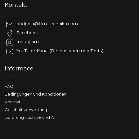
F
Kontakt
u
ß
z
podpora
@
film-technika.com
e
Facebook
i
l
Instagram
e
YouTube-Kanal (Rezensionen und Tests)
Informace
FAQ
Bedingungen und Konditionen
Kontakt
Geschäftsbewertung
Lieferung nach DE und AT