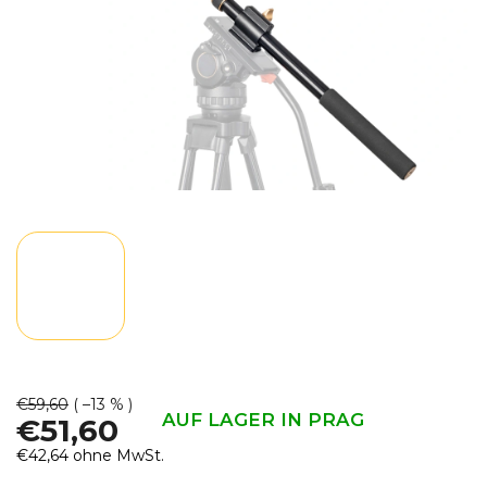
€59,60
( –13 % )
AUF LAGER IN PRAG
€51,60
€42,64 ohne MwSt.
Verkaufspreis: