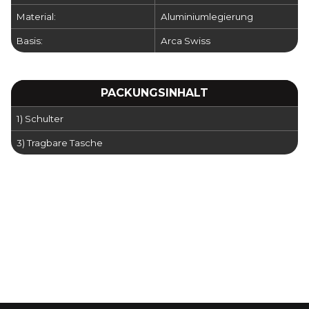
Material:
Aluminiumlegierung
Basis:
Arca Swiss
PACKUNGSINHALT
1) Schulter
3) Tragbare Tasche