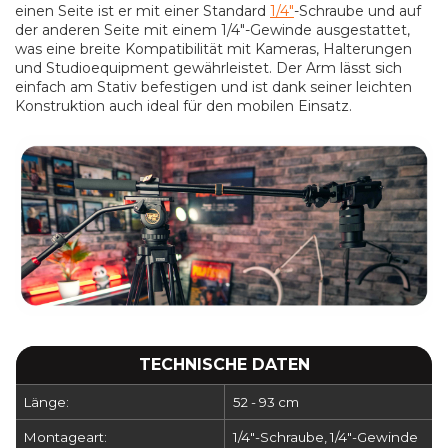
einen Seite ist er mit einer Standard
1/4"
-Schraube und auf
der anderen Seite mit einem 1/4"-Gewinde ausgestattet,
was eine breite Kompatibilität mit Kameras, Halterungen
und Studioequipment gewährleistet. Der Arm lässt sich
einfach am Stativ befestigen und ist dank seiner leichten
Konstruktion auch ideal für den mobilen Einsatz.
TECHNISCHE DATEN
Länge:
52 - 93 cm
Montageart:
1/4"-Schraube, 1/4"-Gewinde