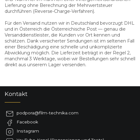
Lieferung ohne Berechnung der Mehrwertsteuer
durchführen (Reverse-Charge-Verfahren).
Für den Versand nutzen wir in Deutschland bevorzugt DHL
und in Österreich die Österreichische Post — genau die
Versanddienstleister, die Kunden vor Ort kennen und
schätzen. Dank versicherter Sendungen ist im seltenen Fall
einer Beschädigung eine schnelle und unkomplizierte
Abwicklung möglich. Die Lieferzeit beträgt in der Regel 2,
manchmal 3 Werktage, wobei wir Bestellungen sehr schnell
direkt aus unserem Lager versenden.
F
Kontakt
u
ß
z
podpora
@
film-technika.com
e
Facebook
i
l
Instagram
e