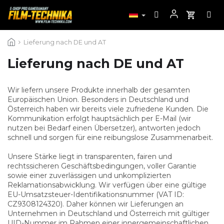
Zum
Lieferung nach DE und AT
Inhalt
springen
Lieferung nach DE und AT
Wir liefern unsere Produkte innerhalb der gesamten
Europäischen Union. Besonders in Deutschland und
Österreich haben wir bereits viele zufriedene Kunden. Die
Kommunikation erfolgt hauptsächlich per E-Mail (wir
nutzen bei Bedarf einen Übersetzer), antworten jedoch
schnell und sorgen für eine reibungslose Zusammenarbeit.
Unsere Stärke liegt in transparenten, fairen und
rechtssicheren Geschäftsbedingungen, voller Garantie
sowie einer zuverlässigen und unkomplizierten
Reklamationsabwicklung. Wir verfügen über eine gültige
EU-Umsatzsteuer-Identifikationsnummer (VAT ID:
CZ9308124320). Daher können wir Lieferungen an
Unternehmen in Deutschland und Österreich mit gültiger
UID-Nummer im Rahmen einer innergemeinschaftlichen