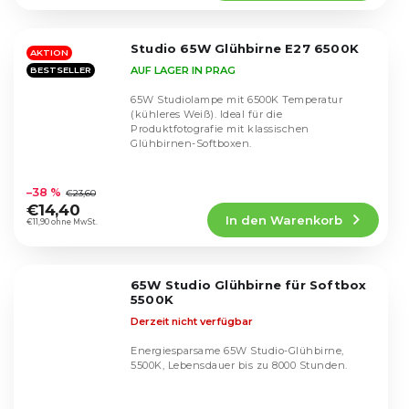
4,5
von
5
Studio 65W Glühbirne E27 6500K
Sternen.
AKTION
AUF LAGER IN PRAG
BESTSELLER
65W Studiolampe mit 6500K Temperatur
(kühleres Weiß). Ideal für die
Produktfotografie mit klassischen
Glühbirnen-Softboxen.
Die
durchschnittliche
–38 %
€23,60
Produktbewertung
€14,40
In den Warenkorb
ist
€11,90 ohne MwSt.
4,9
von
5
65W Studio Glühbirne für Softbox
Sternen.
5500K
Derzeit nicht verfügbar
Energiesparsame 65W Studio-Glühbirne,
5500K, Lebensdauer bis zu 8000 Stunden.
Die