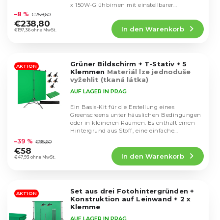
i
Die
x 150W-Glühbirnen mit einstellbarer
o
durchschnittliche
e
Intensität und...
–8 %
€259,60
d
Produktbewertung
r
€238,80
u
In den Warenkorb
ist
€197,36 ohne MwSt.
u
k
4,5
n
von
t
g
5
e
Grüner Bildschirm + T-Stativ + 5
Sternen.
AKTION
Klemmen
Materiál lze jednoduše
vyžehlit (tkaná látka)
AUF LAGER IN PRAG
Ein Basis-Kit für die Erstellung eines
Greenscreens unter häuslichen Bedingungen
oder in kleineren Räumen. Es enthält einen
Die
Hintergrund aus Stoff, eine einfache
durchschnittliche
Konstruktion und...
–39 %
€95,60
Produktbewertung
€58
In den Warenkorb
ist
€47,93 ohne MwSt.
4,3
von
5
Set aus drei Fotohintergründen +
Sternen.
AKTION
Konstruktion auf Leinwand + 2 x
Klemme
AUF LAGER IN PRAG