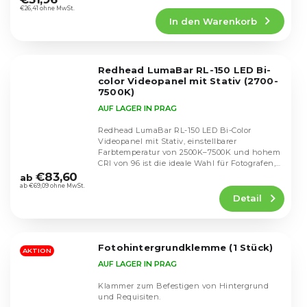
Produktbewertung
€26,41 ohne MwSt.
In den Warenkorb
ist
4,4
von
5
Redhead LumaBar RL-150 LED Bi-
Sternen.
color Videopanel mit Stativ (2700-
7500K)
AUF LAGER IN PRAG
Redhead LumaBar RL-150 LED Bi-Color
Videopanel mit Stativ, einstellbarer
Farbtemperatur von 2500K–7500K und hohem
Die
CRI von 96 ist die ideale Wahl für Fotografen,
durchschnittliche
Streamer und...
€83,60
ab
Produktbewertung
ab €69,09 ohne MwSt.
Detail
ist
5,0
von
5
Fotohintergrundklemme (1 Stück)
Sternen.
AKTION
AUF LAGER IN PRAG
Klammer zum Befestigen von Hintergrund
und Requisiten.