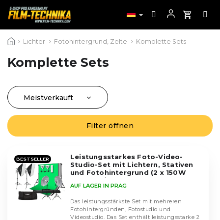
Zum
Lichter
Fotohintergrund, Zelte
Komplette Sets
Inhalt
springen
Komplette Sets
Meistverkauft
P
r
Günstigste
L
o
Filter öffnen
i
Teuerste
d
s
u
Alphabetisch
t
k
Leistungsstarkes Foto-Video-
BESTSELLER
e
Studio-Set mit Lichtern, Stativen
t
d
und Fotohintergrund (2 x 150W
s
Lampe mit Regler + 2 x 135W Lampe)
e
AUF LAGER IN PRAG
o
r
r
Das leistungsstärkste Set mit mehreren
P
t
Fotohintergründen, Fotostudio und
r
Videostudio. Das Set enthält leistungsstarke 2