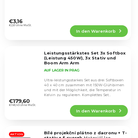
Die
durchschnittliche
€3,16
Produktbewertung
€2,61 ohne MwSt.
In den Warenkorb
ist
4,7
von
5
Leistungsstärkstes Set 3x Softbox
Sternen.
(Leistung 450W), 3x Stativ und
Boom Arm Arm
AUF LAGER IN PRAG
Ultra-leistungsstarkes Set aus drei Softboxen
40 x 40 cm zusammen mit 150W-Glühbirnen
und mit der Möglichkeit, die Temperatur in
Die
Kelvin zu regulieren. Komplettes Set
durchschnittliche
inklusive...
€179,60
Produktbewertung
€148,43 ohne MwSt.
In den Warenkorb
ist
4,5
von
5
Bílé projekční plátno z dacronu + T-
Sternen.
AKTION
stativ + 5 svorek
Materiál lze