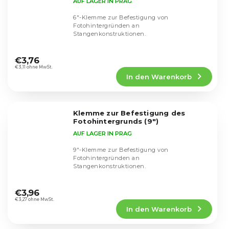
AUF LAGER IN PRAG
6"-Klemme zur Befestigung von
Fotohintergründen an
Stangenkonstruktionen.
Die
durchschnittliche
€3,76
Produktbewertung
€3,11 ohne MwSt.
In den Warenkorb
ist
5,0
von
5
Klemme zur Befestigung des
Sternen.
Fotohintergrunds (9")
AUF LAGER IN PRAG
9"-Klemme zur Befestigung von
Fotohintergründen an
Stangenkonstruktionen.
Die
durchschnittliche
€3,96
Produktbewertung
€3,27 ohne MwSt.
In den Warenkorb
ist
4,6