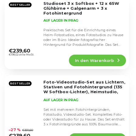
Studioset 3 x Softbox + 12 x 65W
Sternen.
BESTSELLER
Glühbirne + Galgenarm + 3 x
Fotohintergrund
AUF LAGER IN PRAG
Praktisches Set für die Einrichtung eines
Heim-Fotostudios, eines Fotostudios zu Hause
oder im Büro. Idealer fotografischer
Die
Hintergrund für Produktfotografie. Das Set
durchschnittliche
umfasst...
€239,60
Produktbewertung
€198,02 ohne MwSt.
In den Warenkorb
ist
4,5
von
5
Foto-Videostudio-Set aus Lichtern,
Sternen.
BESTSELLER
Stativen und Fotohintergrund (135
W Softbox-Lichter), Heimstudio,
Studio
AUF LAGER IN PRAG
Set mit mehreren Fotohintergründen,
Fotostudio, Videostudio-Set. Komplettes Foto-
oder Videostudio für zu Hause. Das Set enthält
Die
3 x Fotohintergründe aus 100% Baumwolle....
durchschnittliche
–27 %
€331,60
Produktbewertung
€239,60