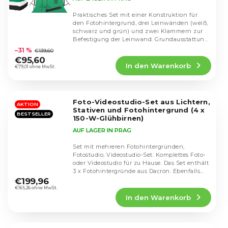
Praktisches Set mit einer Konstruktion für
den Fotohintergrund, drei Leinwänden (weiß,
schwarz und grün) und zwei Klammern zur
Die
Befestigung der Leinwand. Grundausstattung
durchschnittliche
für...
–31 %
€139,60
Produktbewertung
€95,60
In den Warenkorb
ist
€79,01 ohne MwSt.
4,5
von
5
Foto-Videostudio-Set aus Lichtern,
Sternen.
AKTION
Stativen und Fotohintergrund (4 x
BESTSELLER
150-W-Glühbirnen)
AUF LAGER IN PRAG
Set mit mehreren Fotohintergründen,
Fotostudio, Videostudio-Set. Komplettes Foto-
oder Videostudio für zu Hause. Das Set enthält
Die
3 x Fotohintergründe aus Dacron. Ebenfalls...
durchschnittliche
€199,96
Produktbewertung
€165,26 ohne MwSt.
In den Warenkorb
ist
4,5
von
5