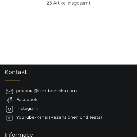
23
Artikel insgesamt
Sternen.
S
t
e
u
e
r
e
l
e
m
e
F
n
Kontakt
u
t
ß
e
d
z
podpora
@
film-technika.com
e
e
r
Facebook
i
L
l
Instagram
i
e
s
YouTube-Kanal (Rezensionen und Tests)
t
e
Informace