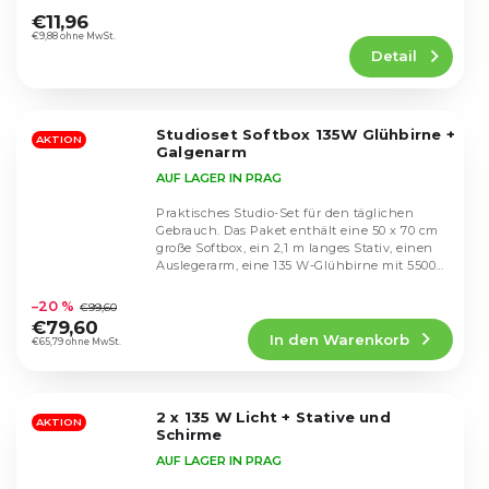
durchschnittliche
€11,96
Produktbewertung
€9,88 ohne MwSt.
Detail
ist
4,5
von
5
Studioset Softbox 135W Glühbirne +
Sternen.
AKTION
Galgenarm
AUF LAGER IN PRAG
Praktisches Studio-Set für den täglichen
Gebrauch. Das Paket enthält eine 50 x 70 cm
große Softbox, ein 2,1 m langes Stativ, einen
Auslegerarm, eine 135 W-Glühbirne mit 5500
Die
K...
durchschnittliche
–20 %
€99,60
Produktbewertung
€79,60
In den Warenkorb
ist
€65,79 ohne MwSt.
4,4
von
5
2 x 135 W Licht + Stative und
Sternen.
AKTION
Schirme
AUF LAGER IN PRAG