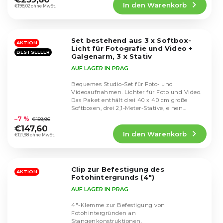
In den Warenkorb
ist
€198,02 ohne MwSt.
4,6
von
5
Set bestehend aus 3 x Softbox-
Sternen.
AKTION
Licht für Fotografie und Video +
BESTSELLER
Galgenarm, 3 x Stativ
AUF LAGER IN PRAG
Bequemes Studio-Set für Foto- und
Videoaufnahmen. Lichter für Foto und Video.
Das Paket enthält drei 40 x 40 cm große
Die
Softboxen, drei 2,1-Meter-Stative, einen
durchschnittliche
Auslegerarm, drei...
–7 %
€159,96
Produktbewertung
€147,60
In den Warenkorb
ist
€121,98 ohne MwSt.
4,4
von
5
Clip zur Befestigung des
Sternen.
AKTION
Fotohintergrunds (4")
AUF LAGER IN PRAG
4"-Klemme zur Befestigung von
Fotohintergründen an
Stangenkonstruktionen.