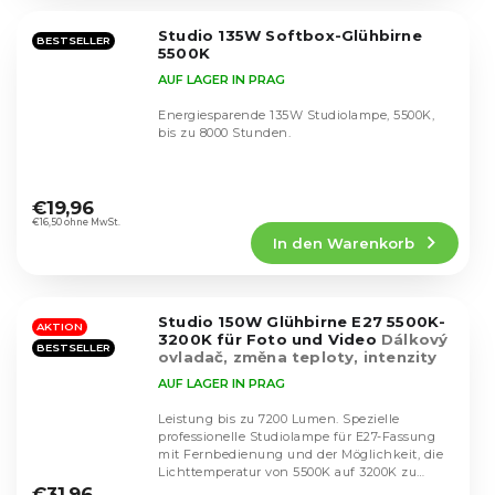
von
5
Studio 135W Softbox-Glühbirne
Sternen.
BESTSELLER
5500K
AUF LAGER IN PRAG
Energiesparende 135W Studiolampe, 5500K,
bis zu 8000 Stunden.
Die
durchschnittliche
€19,96
Produktbewertung
€16,50 ohne MwSt.
In den Warenkorb
ist
4,5
von
5
Studio 150W Glühbirne E27 5500K-
Sternen.
AKTION
3200K für Foto und Video
Dálkový
BESTSELLER
ovladač, změna teploty, intenzity
AUF LAGER IN PRAG
Leistung bis zu 7200 Lumen. Spezielle
professionelle Studiolampe für E27-Fassung
mit Fernbedienung und der Möglichkeit, die
Die
Lichttemperatur von 5500K auf 3200K zu
durchschnittliche
ändern.
€31,96