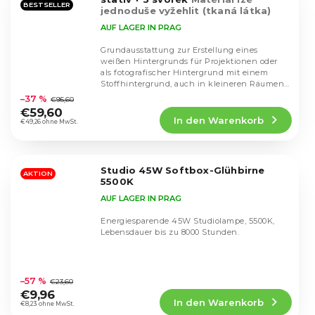
BESTSELLER
jednoduše vyžehlit (tkaná látka)
AUF LAGER IN PRAG
Grundausstattung zur Erstellung eines
weißen Hintergrunds für Projektionen oder
als fotografischer Hintergrund mit einem
Die
Stoffhintergrund, auch in kleineren Räumen.
durchschnittliche
Enthält...
–37 %
€95,60
Produktbewertung
€59,60
In den Warenkorb
ist
€49,26 ohne MwSt.
5,0
von
5
Studio 45W Softbox-Glühbirne
Sternen.
AKTION
5500K
AUF LAGER IN PRAG
Energiesparende 45W Studiolampe, 5500K,
Lebensdauer bis zu 8000 Stunden.
Die
durchschnittliche
–57 %
€23,60
Produktbewertung
€9,96
In den Warenkorb
ist
€8,23 ohne MwSt.