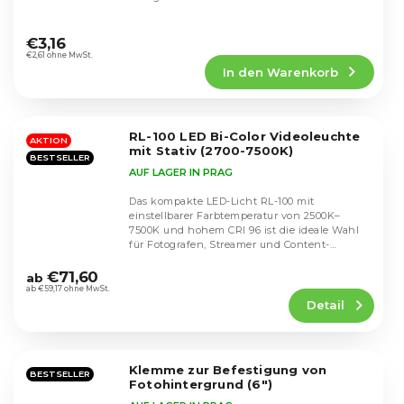
Die
durchschnittliche
€3,16
Produktbewertung
€2,61 ohne MwSt.
In den Warenkorb
ist
5,0
von
5
RL-100 LED Bi-Color Videoleuchte
Sternen.
AKTION
mit Stativ (2700-7500K)
BESTSELLER
AUF LAGER IN PRAG
Das kompakte LED-Licht RL-100 mit
einstellbarer Farbtemperatur von 2500K–
7500K und hohem CRI 96 ist die ideale Wahl
für Fotografen, Streamer und Content-
Die
Ersteller. Es bietet...
durchschnittliche
€71,60
ab
Produktbewertung
ab €59,17 ohne MwSt.
Detail
ist
4,2
von
5
Klemme zur Befestigung von
Sternen.
BESTSELLER
Fotohintergrund (6")