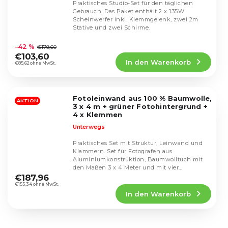
Praktisches Studio-Set für den täglichen
Gebrauch. Das Paket enthält 2 x 135W
Scheinwerfer inkl. Klemmgelenk, zwei 2m
Stative und zwei Schirme.
Die
durchschnittliche
–42 %
€179,60
Produktbewertung
€103,60
In den Warenkorb
ist
€85,62 ohne MwSt.
4,7
von
5
Fotoleinwand aus 100 % Baumwolle,
Sternen.
AKTION
3 x 4 m + grüner Fotohintergrund +
4 x Klemmen
Unterwegs
Praktisches Set mit Struktur, Leinwand und
Klammern. Set für Fotografen aus
Aluminiumkonstruktion, Baumwolltuch mit
Die
den Maßen 3 x 4 Meter und mit vier
durchschnittliche
Klammern zur Befestigung.
€187,96
Produktbewertung
€155,34 ohne MwSt.
In den Warenkorb
ist
4,7
von
5