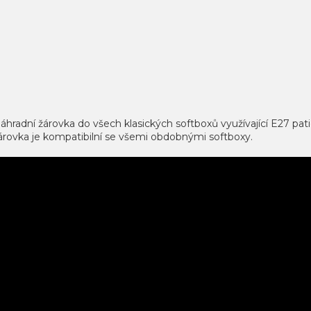
hradní žárovka do všech klasických softboxů využívající E27 patic
žárovka je kompatibilní se všemi obdobnými softboxy.