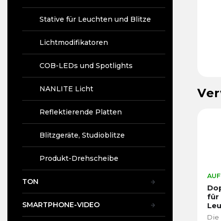
Stative für Leuchten und Blitze
Lichtmodifikatoren
COB-LEDs und Spotlights
NANLITE Licht
Ver
Reflektierende Platten
Blitzgeräte, Studioblitze
Produkt-Drehscheibe
AUF
TON
Do
für
SMARTPHONE-VIDEO
Leu
zur
Die