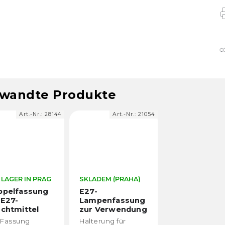
wandte Produkte
Art.-Nr.:
28144
Art.-Nr.:
21054
 LAGER IN PRAG
SKLADEM (PRAHA)
ppelfassung
E27-
 E27-
Lampenfassung
chtmittel
zur Verwendung
 Montage auf
auf einem Stativ
 Fassung
Halterung für