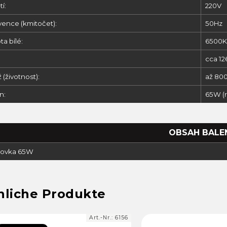
í:
220V
vence (kmitočet):
50Hz
ta bílé:
6500K
cca 12
 (životnost):
až 80
n:
65W (r
OBSAH BALE
árovka 65W
Art.-Nr.:
6156