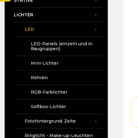
STATIVE
t
e
LICHTER
LED
LED-Panels (einzeln und in
Baugruppen)
Mini-Lichter
Röhren
RGB-Farblichter
Softbox-Lichter
Fotohintergrund, Zelte
Ringlicht - Make-up-Leuchten