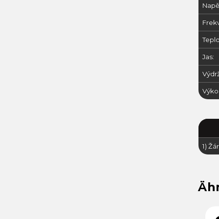
Napět
Frek
Teplo
Jas:
Výdrž
Výko
1) Ž