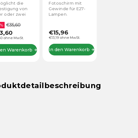
em Stativ
mit
öglicht die
Fotoschirm mit
Regenschirm
estigung von
Gewinde für E27-
er oder zwei
Lampen.
hbirnen/Leuchtstofflampen/Flashbirnen.
€35,60
chlusselemente
 %
en ein
€15,96
3,60
ndard E27
€13,19 ohne MwSt.
50 ohne MwSt.
inde
In den Warenkorb
den Warenkorb
oduktdetailbeschreibung