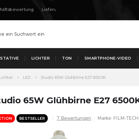
häftsbewertung
Lieferung nach DE und AT
STATIVE
LICHTER
TON
SMARTPHONE-VIDEO
Lichter
LED
Studio 65W Glühbirne E27 6500K
tudio 65W Glühbirne E27 6500
Die
7 Bewertungen
Marke:
FILM-TECH
KTION
BESTSELLER
durchschnittliche
Produktbewertung
ist