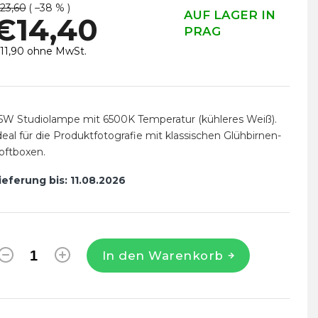
23,60
( –38 % )
AUF LAGER IN
€14,40
PRAG
11,90 ohne MwSt.
erkaufspreis:
5W Studiolampe mit 6500K Temperatur (kühleres Weiß).
deal für die Produktfotografie mit klassischen Glühbirnen-
oftboxen.
ieferung bis:
11.08.2026
In den Warenkorb