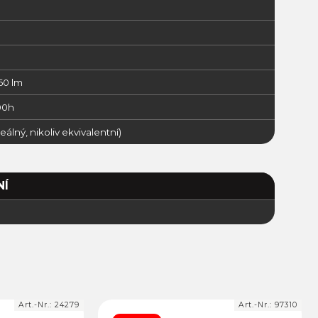
60 lm
00h
eálný, nikoliv ekvivalentní)
NÍ
Art.-Nr.:
24279
Art.-Nr.:
97310