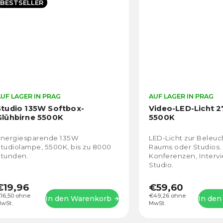
BESTSELLER
UF LAGER IN PRAG
AUF LAGER IN PRAG
Studio 135W Softbox-
Video-LED-Licht 2
Glühbirne 5500K
5500K
Energiesparende 135W
LED-Licht zur Beleu
tudiolampe, 5500K, bis zu 8000
Raums oder Studios. 
Stunden.
Konferenzen, Interv
Studio.
€19,96
€59,60
16,50 ohne
€49,26 ohne
In den Warenkorb
In den
wSt.
MwSt.