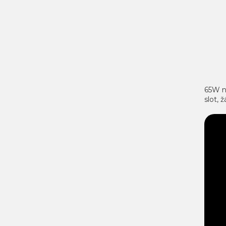
65W ná
slot, 