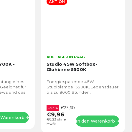
AKTION
AUF LAGER IN PRAG
700K -
Studio 45W Softbox-
Glühbirne 5500K
chtung eines
Energiesparende 45W
Geeignet für
Studiolampe, 5500K, Lebensdauer
iews und das
bis zu 8000 Stunden.
€23,60
–57 %
€9,96
 Warenkorb
€8,23 ohne
In den Warenkorb
MwSt.