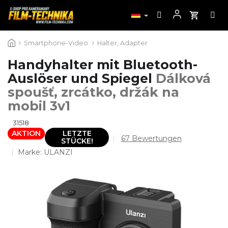
Zum
Smartphone-Video
Halter, Adapter
Inhalt
springen
Handyhalter mit Bluetooth-
Auslöser und Spiegel
Dálková
spoušť, zrcátko, držák na
mobil 3v1
31518
AKTION
LETZTE
Die
67 Bewertungen
STÜCKE!
durchschnittliche
Marke:
ULANZI
Produktbewertung
ist
4,4
von
5
Sternen.