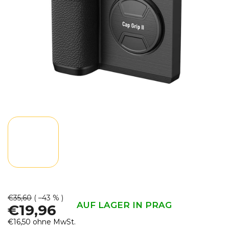
€35,60
( –43 % )
AUF LAGER IN PRAG
€19,96
€16,50 ohne MwSt.