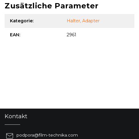
Zusätzliche Parameter
Kategorie
:
Halter, Adapter
EAN
:
2961
F
Kontakt
u
ß
z
podpora
@
film-technika.com
e