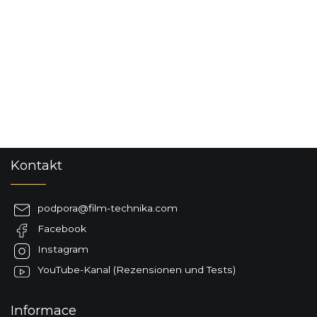
F
Kontakt
u
ß
z
podpora
@
film-technika.com
e
Facebook
i
l
Instagram
e
YouTube-Kanal (Rezensionen und Tests)
Informace