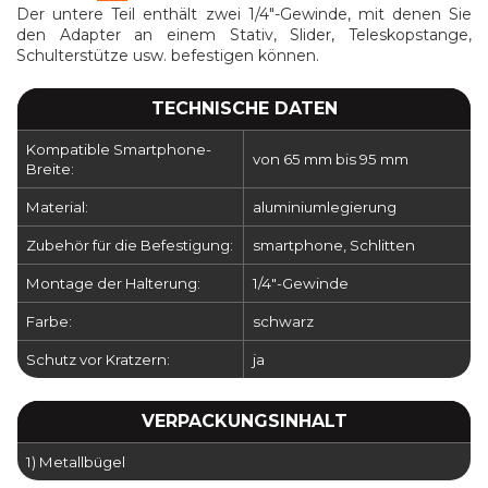
Der untere Teil enthält zwei 1/4"-Gewinde, mit denen Sie
den Adapter an einem Stativ, Slider, Teleskopstange,
Schulterstütze usw. befestigen können.
TECHNISCHE DATEN
Kompatible Smartphone-
von 65 mm bis 95 mm
Breite:
Material:
aluminiumlegierung
Zubehör für die Befestigung:
smartphone, Schlitten
Montage der Halterung:
1/4"-Gewinde
Farbe:
schwarz
Schutz vor Kratzern:
ja
VERPACKUNGSINHALT
1) Metallbügel