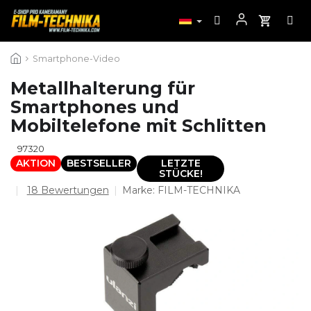
Zum
Smartphone-Video
Inhalt
springen
Metallhalterung für
Smartphones und
Mobiltelefone mit Schlitten
97320
AKTION
BESTSELLER
LETZTE
STÜCKE!
Die
18 Bewertungen
Marke:
FILM-TECHNIKA
durchschnittliche
Produktbewertung
ist
4,7
von
5
Sternen.