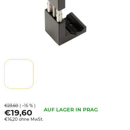
€23,60
( –16 % )
AUF LAGER IN PRAG
€19,60
€16,20 ohne MwSt.
Verkaufspreis: