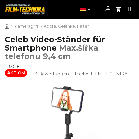
Zum
Kameragriff
Köpfe, Gelenke, Halter
Inhalt
springen
Celeb Video-Ständer für
Smartphone
Max.šířka
telefonu 9,4 cm
33018
AKTION
Die
3 Bewertungen
Marke:
FILM-TECHNIKA
durchschnittliche
Produktbewertung
ist
5,0
von
5
Sternen.