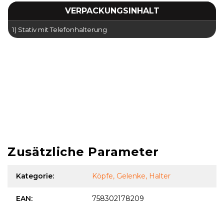
VERPACKUNGSINHALT
1) Stativ mit Telefonhalterung
stativ für Tisch
schulter von oben
schießen von oben
stativ für Überkopfaufnahmen
aufnahmen von oben
schießen von oben
arm für Überkopfaufnahmen
überkopfkamera
Zusätzliche Parameter
Kategorie
:
Köpfe, Gelenke, Halter
EAN
:
758302178209