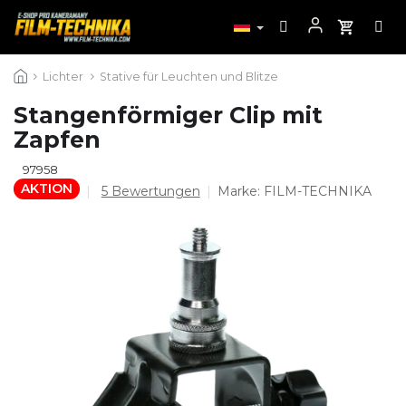
Zum
Lichter
Stative für Leuchten und Blitze
Inhalt
springen
Stangenförmiger Clip mit
Zapfen
97958
AKTION
Die
5 Bewertungen
Marke:
FILM-TECHNIKA
durchschnittliche
Produktbewertung
ist
4,8
von
5
Sternen.