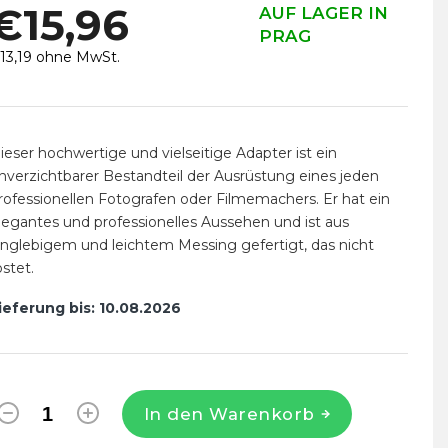
€15,96
AUF LAGER IN
PRAG
13,19 ohne MwSt.
erkaufspreis:
ieser hochwertige und vielseitige Adapter ist ein
nverzichtbarer Bestandteil der Ausrüstung eines jeden
rofessionellen Fotografen oder Filmemachers. Er hat ein
legantes und professionelles Aussehen und ist aus
anglebigem und leichtem Messing gefertigt, das nicht
ostet.
ieferung bis:
10.08.2026
In den Warenkorb