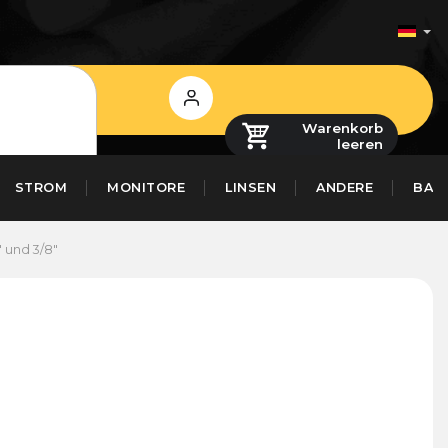
Login
Warenkorb
leeren
STROM
MONITORE
LINSEN
ANDERE
BAS
 und 3/8"