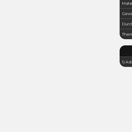
Mater
Gewi
Durch
Them
1) Ad