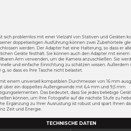
st sich problemlos mit einer Vielzahl von Stativen und Geräten k
seiner doppelseitigen Ausführung können zwei Zubehörteile glei
hlossen werden. Der Adapter hat eine Halterung, so dass er all
zlichen Geräte festhält. Sie können auch den Adapter mit einem
ellbaren Arm verwenden, um die Kamera anzuschließen. Sie wer
chnelle und einfache Einrichtung zu schätzen wissen. Außerdem 
 g, so dass es Ihre Tasche nicht belastet.
t mit einem universell kompatiblen Durchmesser von 16 mm ausg
gt über ein doppeltes Außengewinde mit 6,4 mm und 9,5 mm
tigungselementen. Das bedeutet, dass Sie jedes beliebige Gerät
ließen können, um Ihre Fotografie auf die nächste Stufe zu heb
he Ergänzung zu Ihrer Ausrüstung ist robust und spart Ihnen da
enz Zeit und Energie.
TECHNISCHE DATEN