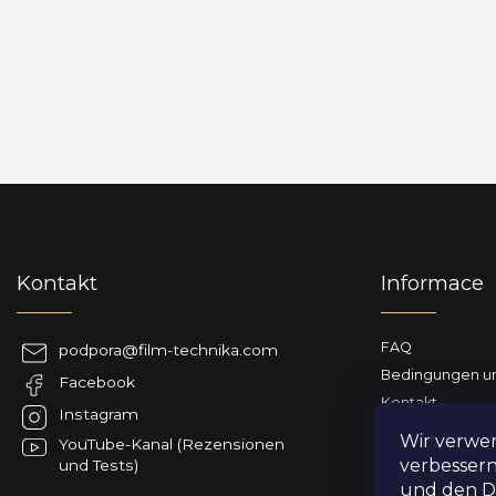
F
u
ß
z
Kontakt
Informace
e
i
l
FAQ
podpora
@
film-technika.com
e
Bedingungen un
Facebook
Kontakt
Instagram
Geschäftsbewe
Wir verwe
YouTube-Kanal (Rezensionen
Lieferung nach 
verbessern
und Tests)
und den Da