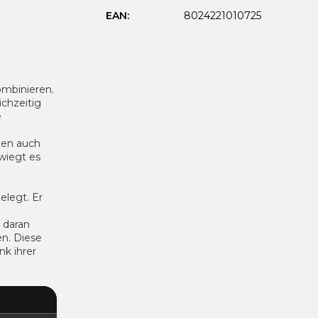
EAN
:
8024221010725
ombinieren.
chzeitig
e
den auch
wiegt es
elegt. Er
 daran
en. Diese
nk ihrer