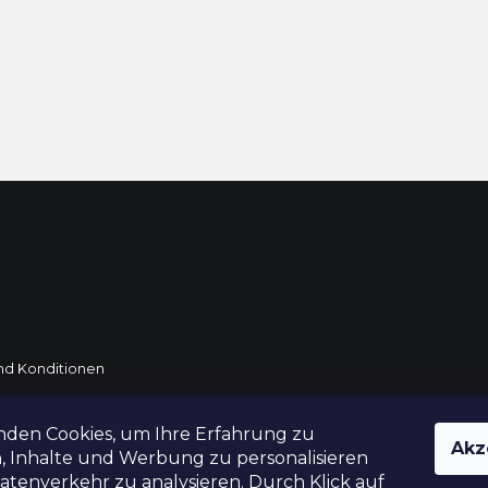
d Konditionen
rtung
nden Cookies, um Ihre Erfahrung zu
Akz
DE und AT
, Inhalte und Werbung zu personalisieren
tenverkehr zu analysieren. Durch Klick auf