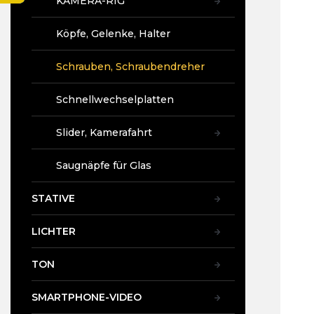
KAMERA-RIG
t
e
Köpfe, Gelenke, Halter
Schrauben, Schraubendreher
Schnellwechselplatten
Slider, Kamerafahrt
Saugnäpfe für Glas
STATIVE
LICHTER
TON
SMARTPHONE-VIDEO