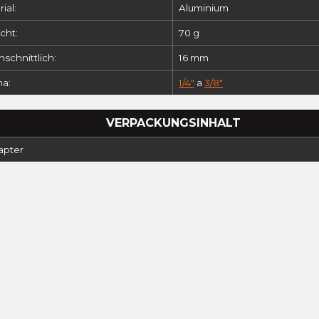
ial:
Aluminium
cht:
70 g
schnittlich:
16 mm
a:
1/4"
a
3/8"
VERPACKUNGSINHALT
apter