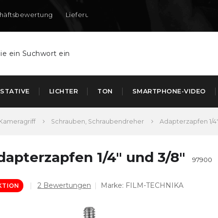
häftsbewertung
Lieferung nach DE und AT
STATIVE
LICHTER
TON
SMARTPHONE-VIDEO
Kameragriff
Schrauben, Schraubendreher
Adapterzapfen 1/4"
dapterzapfen 1/4" und 3/8"
97900
Die
2 Bewertungen
Marke:
FILM-TECHNIKA
KTION
durchschnittliche
Produktbewertung
ist