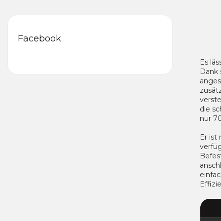
Facebook
Es läs
Dank 
angesc
zusät
verst
die s
nur 70
Er is
verfü
Befes
ansch
einfac
Effizi